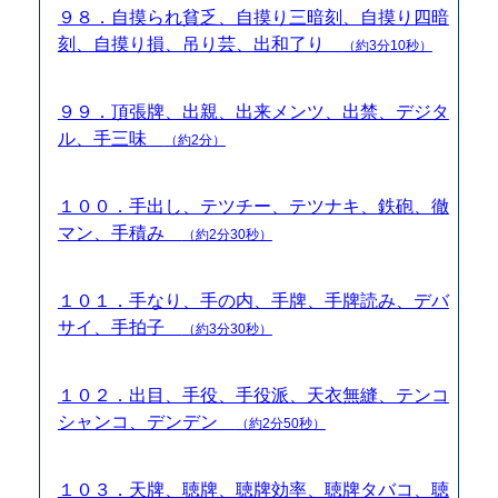
９８．自摸られ貧乏、自摸り三暗刻、自摸り四暗
刻、自摸り損、吊り芸、出和了り
（約3分10秒）
９９．頂張牌、出親、出来メンツ、出禁、デジタ
ル、手三味
（約2分）
１００．手出し、テツチー、テツナキ、鉄砲、徹
マン、手積み
（約2分30秒）
１０１．手なり、手の内、手牌、手牌読み、デバ
サイ、手拍子
（約3分30秒）
１０２．出目、手役、手役派、天衣無縫、テンコ
シャンコ、デンデン
（約2分50秒）
１０３．天牌、聴牌、聴牌効率、聴牌タバコ、聴