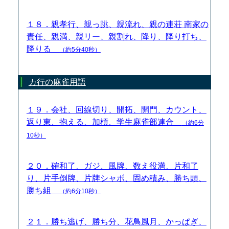
１８．親孝行、親っ跳、親流れ、親の連荘 南家の
責任、親満、親リー、親割れ、降り、降り打ち、
降りる
（約5分40秒）
カ行の麻雀用語
１９．会社、回線切り、開拓、開門、カウント、
返り東、抱える、加槓、学生麻雀部連合
（約6分
10秒）
２０．確和了、ガジ、風牌、数え役満、片和了
り、片手倒牌、片牌シャボ、固め積み、勝ち頭、
勝ち組
（約6分10秒）
２１．勝ち逃げ、勝ち分、花鳥風月、かっぱぎ、