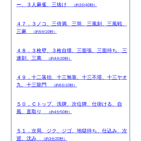
ー、３人麻雀、三抜け
（約3分40秒）
４７．３ノコ、三倍満、三筒、三風刻、三風戦、
三麻
（約5分10秒）
４８．３枚壁、３枚自摸、三面張、三面待ち、三
連刻、三萬
（約4分20秒）
４９．十二落抬、十三無靠、十三不塔、十三ヤオ
九、十三龍門
（約6分10秒）
５０．Ｃトップ、洗牌、次位牌、仕掛ける、自
風、直取り
（約4分50秒）
５１．次局、ジク、ジゴ、地獄待ち、仕込み、次
巡、沈み
（約3分20秒）