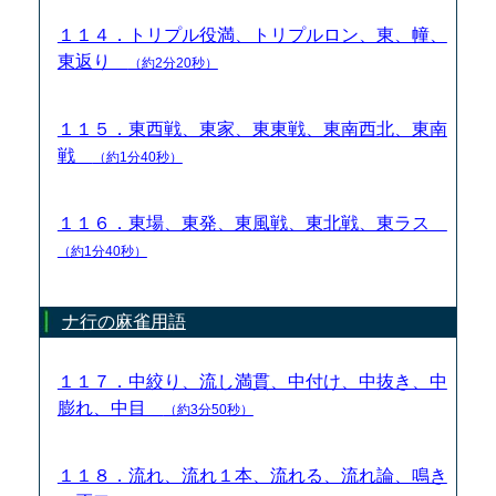
１１４．トリプル役満、トリプルロン、東、幢、
東返り
（約2分20秒）
１１５．東西戦、東家、東東戦、東南西北、東南
戦
（約1分40秒）
１１６．東場、東発、東風戦、東北戦、東ラス
（約1分40秒）
ナ行の麻雀用語
１１７．中絞り、流し満貫、中付け、中抜き、中
膨れ、中目
（約3分50秒）
１１８．流れ、流れ１本、流れる、流れ論、鳴き