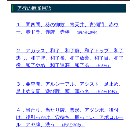
ア行の麻雀用語
１．間四間、葵の御紋、青天井、青洞門、赤ウ
ー、赤ドラ、赤牌、赤棒
（約7分10秒）
２．アガラス、和了、和了癖、和了トップ、和了
逃し、和了牌、和了番、和了放棄、和了目、和了
役、和了やめ、和了連荘、和了る
（約8分）
３．亜空間、アルシーアル、アシスト、足止め、
足止め立直、遊び牌、頭、頭ハネ
（約9分10秒）
４．当たり、当たり牌、悪形、アツシボ、後付
け、後引っかけ、穴待ち、脂っこい、アポロルー
ル、アヤ牌、洗う
（約8分30秒）