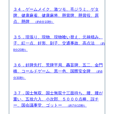
３４．ゲームメイク、激ツモ、毛ジラミ、ゲタ
牌、健康麻雀、健康麻将、懸賞牌、懸賞役、原
点、懸牌
（約6分10秒）
３５．現張り、現物、現物喰い替え、元禄積み、
子、紅一点、好形、刻子、交通事故、高点法
（約
8分20秒）
３６．好牌先打、荒牌平局、轟盲牌、五二、金門
橋、コールドゲーム、黒一色、国際安全牌
（約6
分30秒）
３７．国士無双、国士無双十三面待ち、腰、腰が
重い、五捨六入、小次郎、５０００点棒、誤チ
ー、国会議事堂、ゴットー
（約7分10秒）