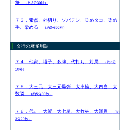
符
（約3分30秒）
７３．素点、外切り、ソバテン、染めタコ、染め
手、染める
（約3分50秒）
タ行の麻雀用語
７４．他家、塔子、多牌、代打ち、対局
（約3分
10秒）
７５．大三元、大三元爆弾、大車輪、大四喜、大
数隣
（約5分30秒）
７６．代走、大縦、大七星、大竹林、大満貫
（約
3分20秒）