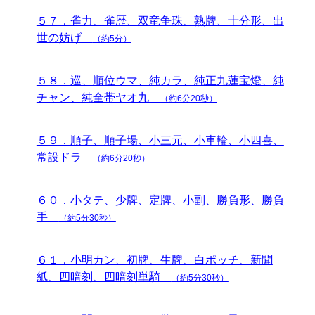
５７．雀力、雀歴、双竜争珠、熟牌、十分形、出
世の妨げ
（約5分）
５８．巡、順位ウマ、純カラ、純正九蓮宝燈、純
チャン、純全帯ヤオ九
（約6分20秒）
５９．順子、順子場、小三元、小車輪、小四喜、
常設ドラ
（約6分20秒）
６０．小タテ、少牌、定牌、小副、勝負形、勝負
手
（約5分30秒）
６１．小明カン、初牌、生牌、白ポッチ、新聞
紙、四暗刻、四暗刻単騎
（約5分30秒）