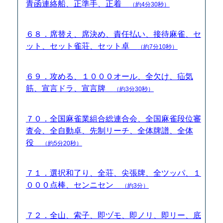
青函連絡船、正準手、正着
（約4分30秒）
６８．席替え、席決め、責任払い、接待麻雀、セ
ット、セット雀荘、セット卓
（約7分10秒）
６９．攻める、１０００オール、全欠け、疝気
筋、宣言ドラ、宣言牌
（約3分30秒）
７０．全国麻雀業組合総連合会、全国麻雀段位審
査会、全自動卓、先制リーチ、全体牌譜、全体
役
（約5分20秒）
７１．選択和了り、全荘、尖張牌、全ツッパ、１
０００点棒、センニセン
（約3分）
７２．全山、索子、即ヅモ、即ノリ、即リー、底