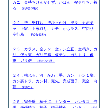
カニ、金持ちけんかせず、かばん、被せ打ち、被
る
（約6分50秒）
２２．壁、壁打ち、壁ひっかけ、壁役、カボチ
ャ、上家、上家取り、カモ、かもラス、空切り、
空行為
（約9分43秒）
２３．カラス、空テン、空テン立直、空鳴き、ガ
リ、仮々東、ガリ三麻、仮テン、ガリトリ、仮
東、ガリ倍
（約8分28秒）
２４．枯れる、河、かわし手、カン、カン１翻、
カン裏ドラ、カン材、完先、完成面子、完全一向
聴
（約6分）
２５．完全壁、槓千点、カンター、カンタコ、嵌
張、嵌張待ち、槓子、槓子補正、カンドラ
（約9