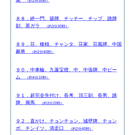
萬
（約1分50秒）
８８．絶一門、築牌、チッチー、チップ、跳牌
刻、茶ガラ
（約3分30秒）
８９．荘、槍槓、チャンタ、荘家、荘風牌、中国
麻将
（約2分40秒）
９０．中車輪、九蓮宝燈、中、中張牌、中ビー
ム
（約4分10秒）
９１．超完全先付け、長考、頂三刻、長男、跳
牌、籌馬
（約3分20秒）
９２．直がけ、チョンチョン、城壁牌、チョン
ボ、チンイツ、清盃口
（約2分40秒）