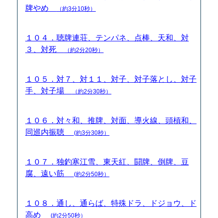
牌やめ
（約3分10秒）
１０４．聴牌連荘、テンパネ、点棒、天和、対
３、対死
（約2分20秒）
１０５．対７、対１１、対子、対子落とし、対子
手、対子場
（約2分30秒）
１０６．対々和、推牌、対面、導火線、頭槓和、
同巡内振聴
(約3分30秒）
１０７．独釣寒江雪、東天紅、闘牌、倒牌、豆
腐、遠い筋
(約2分50秒）
１０８．通し、通らば、特殊ドラ、ドジョウ、ド
高め
(約2分50秒）