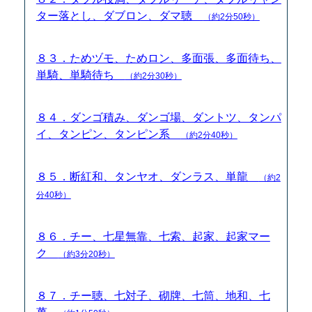
ター落とし、ダブロン、ダマ聴
（約2分50秒）
８３．ためヅモ、ためロン、多面張、多面待ち、
単騎、単騎待ち
（約2分30秒）
８４．ダンゴ積み、ダンゴ場、ダントツ、タンパ
イ、タンピン、タンピン系
（約2分40秒）
８５．断紅和、タンヤオ、ダンラス、単龍
（約2
分40秒）
８６．チー、七星無靠、七索、起家、起家マー
ク
（約3分20秒）
８７．チー聴、七対子、砌牌、七筒、地和、七