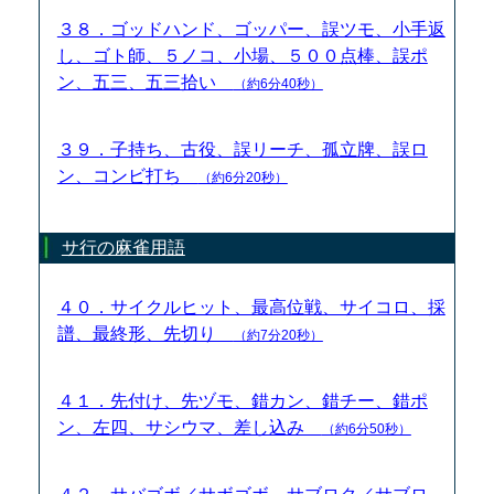
３８．ゴッドハンド、ゴッパー、誤ツモ、小手返
し、ゴト師、５ノコ、小場、５００点棒、誤ポ
ン、五三、五三拾い
（約6分40秒）
３９．子持ち、古役、誤リーチ、孤立牌、誤ロ
ン、コンビ打ち
（約6分20秒）
サ行の麻雀用語
４０．サイクルヒット、最高位戦、サイコロ、採
譜、最終形、先切り
（約7分20秒）
４１．先付け、先ヅモ、錯カン、錯チー、錯ポ
ン、左四、サシウマ、差し込み
（約6分50秒）