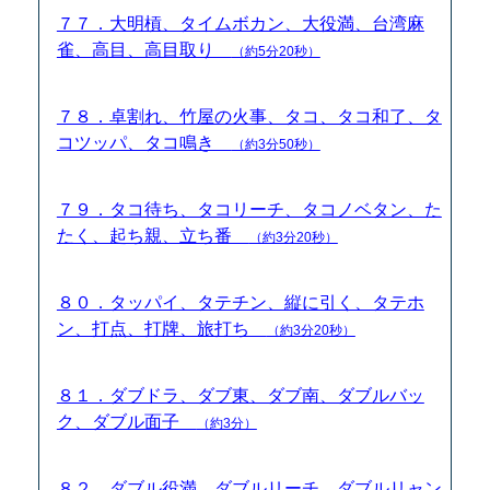
７７．大明槓、タイムボカン、大役満、台湾麻
雀、高目、高目取り
（約5分20秒）
７８．卓割れ、竹屋の火事、タコ、タコ和了、タ
コツッパ、タコ鳴き
（約3分50秒）
７９．タコ待ち、タコリーチ、タコノベタン、た
たく、起ち親、立ち番
（約3分20秒）
８０．タッパイ、タテチン、縦に引く、タテホ
ン、打点、打牌、旅打ち
（約3分20秒）
８１．ダブドラ、ダブ東、ダブ南、ダブルバッ
ク、ダブル面子
（約3分）
８２．ダブル役満、ダブルリーチ、ダブルリャン