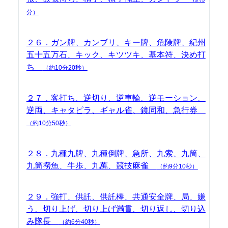
分）
２６．ガン牌、カンブリ、キー牌、危険牌、紀州
五十五万石、キック、キツツキ、基本符、決め打
ち
（約10分20秒）
２７．客打ち、逆切り、逆車輪、逆モーション、
逆両、キャタピラ、ギャル雀、鏡同和、急行券
（約10分50秒）
２８．九種九牌、九種倒牌、急所、九索、九筒、
九筒撈魚、牛歩、九萬、競技麻雀
（約9分10秒）
２９．強打、供託、供託棒、共通安全牌、局、嫌
う、切り上げ、切り上げ満貫、切り返し、切り込
み隊長
（約6分40秒）