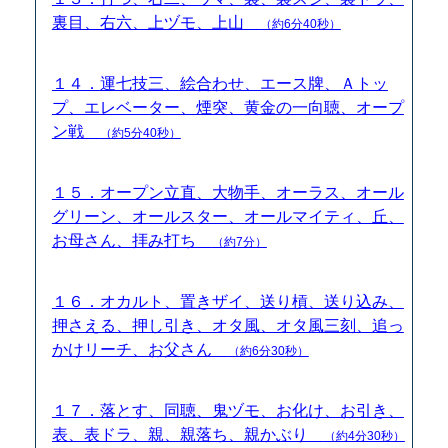
裏目、右六、上ヅモ、上山
（約6分40秒）
１４．運七技三、絵合わせ、エース牌、Ａトッ
プ、エレベーター、煙突、黄金の一向聴、オープ
ン戦
（約5分40秒）
１５．オープン立直、大物手、オーラス、オール
グリーン、オールスター、オールマイティ、丘、
お母さん、拝み打ち
（約7分）
１６．オカルト、置きザイ、送り槓、送り込み、
押さえる、押し引き、オタ風、オタ風三刻、追っ
かけリーチ、お父さん
（約6分30秒）
１７．落とす、同聴、鬼ヅモ、お化け、お引き、
表、表ドラ、親、親落ち、親かぶり
（約4分30秒）