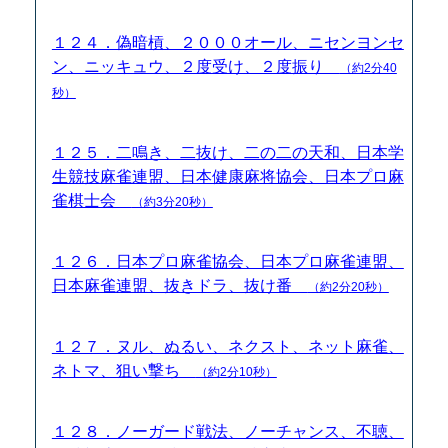
１２４．偽暗槓、２０００オール、ニセンヨンセ
ン、ニッキュウ、２度受け、２度振り
（約2分40
秒）
１２５．二鳴き、二抜け、二の二の天和、日本学
生競技麻雀連盟、日本健康麻将協会、日本プロ麻
雀棋士会
（約3分20秒）
１２６．日本プロ麻雀協会、日本プロ麻雀連盟、
日本麻雀連盟、抜きドラ、抜け番
（約2分20秒）
１２７．ヌル、ぬるい、ネクスト、ネット麻雀、
ネトマ、狙い撃ち
（約2分10秒）
１２８．ノーガード戦法、ノーチャンス、不聴、