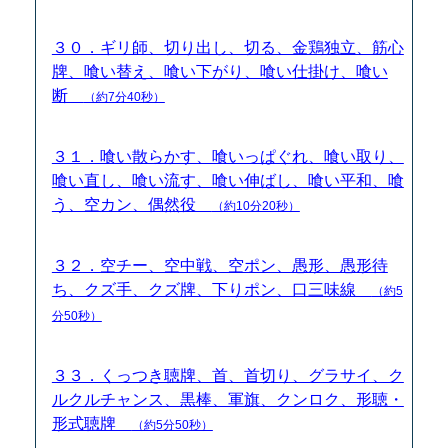
３０．ギリ師、切り出し、切る、金鶏独立、筋心
牌、喰い替え、喰い下がり、喰い仕掛け、喰い
断
（約7分40秒）
３１．喰い散らかす、喰いっぱぐれ、喰い取り、
喰い直し、喰い流す、喰い伸ばし、喰い平和、喰
う、空カン、偶然役
（約10分20秒）
３２．空チー、空中戦、空ポン、愚形、愚形待
ち、クズ手、クズ牌、下りポン、口三味線
（約5
分50秒）
３３．くっつき聴牌、首、首切り、グラサイ、ク
ルクルチャンス、黒棒、軍旗、クンロク、形聴・
形式聴牌
（約5分50秒）