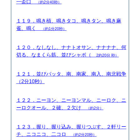
一盃口
（約2分40秒）
１１９．鳴き槓、鳴きタコ、鳴きタン、鳴き麻
雀、鳴く
（約1分20秒）
１２０．なしなし、ナナトオサン、ナナナナ、何
切る、なまくら筋、並びシャボ（
2約20分 秒）
１２１．並びバッタ、南、南家、南入、南北戦争
（2分10秒）
１２２．ニーヨン、ニーヨンマル、ニーロク、ニ
ーロクオール、２確、２欠け
（約2分）
１２３．握り、握り込み、握りつぶす、２軒リー
チ、ニコニコ、二コロ
（約2分20秒）