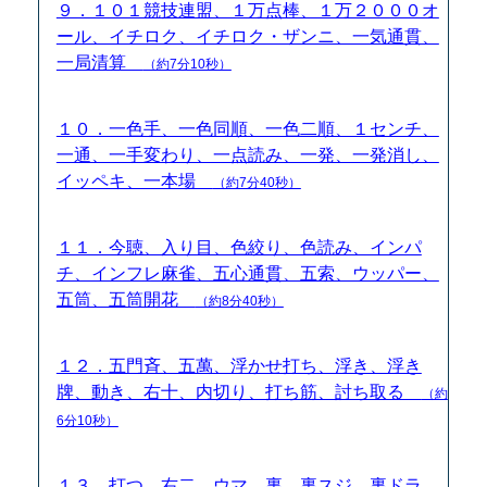
９．１０１競技連盟、１万点棒、１万２０００オ
ール、イチロク、イチロク・ザンニ、一気通貫、
一局清算
（約7分10秒）
１０．一色手、一色同順、一色二順、１センチ、
一通、一手変わり、一点読み、一発、一発消し、
イッペキ、一本場
（約7分40秒）
１１．今聴、入り目、色絞り、色読み、インパ
チ、インフレ麻雀、五心通貫、五索、ウッパー、
五筒、五筒開花
（約8分40秒）
１２．五門斉、五萬、浮かせ打ち、浮き、浮き
牌、動き、右十、内切り、打ち筋、討ち取る
（約
6分10秒）
１３．打つ、右二、ウマ、裏、裏スジ、裏ドラ、