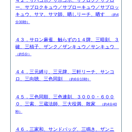
４２．サバゴボ／サボゴボ、サブロク／サブロ
ー、サブロクキュウ／サブローキュウ／サブロッ
キュウ、サマ、サマ師、晒しリーチ、晒す
（約4
分30秒）
４３．サロン麻雀、触らずの１４牌、三暗刻、３
確、三槓子、ザンク／ザンキュウ／サンキュウ
（約5分）
４４．三元縛り、三元牌、三軒リーチ、サンコ
ロ、三向聴、三色同刻
（約6分10秒）
４５．三色同順、三色連刻、３０００・６００
０、三索、三蔵法師、三大役満、散家
（約4分40
秒）
４６．三家和、サンドバッグ、三鳴き、ザンニ