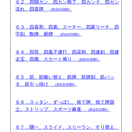
６２．四開カン、四カン散了、四カン子、四カン
流れ、四喜牌
（約3分50秒）
６３．四喜和、四索、スーチー、四家リーチ、四
字刻、数牌、屍牌
（約4分50秒）
６４．四筒、四風子連打、四花和、四連刻、四連
太宝、四萬、スカート捲り
（約6分30秒）
６５．筋、筋喰い替え、筋牌、筋牌刻、筋バッ
タ、筋引っ掛け
（約5分50秒）
６６．スッタン、ずっぽし、捨て牌、捨て牌国
士、ストリップ、スポーツ麻雀
（約3分20秒）
６７．隅一、スライド、スリーラン、すり替え、