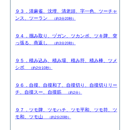
９３．清麻雀、沈埋、清老頭、字一色、ツーチャ
ンス、ツーラン
（約3分20秒）
９４．掴み取り、ヅガン、ツカンポ、ツキ牌、突
っ張る、燕返し
（約3分20秒）
９５．積み込み、積み場、積み符、積み棒、ツメ
シボ
（約2分10秒）
９６．自摸、自摸和了、自摸切り、自摸切りリー
チ、自摸スー、自摸筋
（約2分）
９７．ツモ牌、ツモハチ、ツモ平和、ツモ符、ツ
モ和、ツモ山
（約2分20秒）