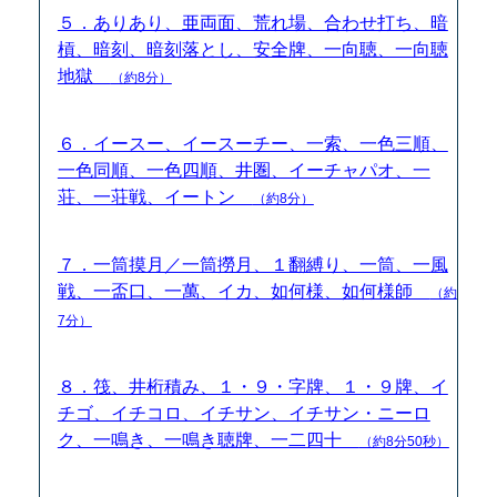
５．ありあり、亜両面、荒れ場、合わせ打ち、暗
槓、暗刻、暗刻落とし、安全牌、一向聴、一向聴
地獄
（約8分）
６．イースー、イースーチー、一索、一色三順、
一色同順、一色四順、井圏、イーチャパオ、一
荘、一荘戦、イートン
（約8分）
７．一筒摸月／一筒撈月、１翻縛り、一筒、一風
戦、一盃口、一萬、イカ、如何様、如何様師
（約
7分）
８．筏、井桁積み、１・９・字牌、１・９牌、イ
チゴ、イチコロ、イチサン、イチサン・ニーロ
ク、一鳴き、一鳴き聴牌、一二四十
（約8分50秒）