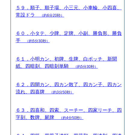
５９．順子、順子場、小三元、小車輪、小四喜、
常設ドラ
（約6分20秒）
６０．小タテ、少牌、定牌、小副、勝負形、勝負
手
（約5分30秒）
６１．小明カン、初牌、生牌、白ポッチ、新聞
紙、四暗刻、四暗刻単騎
（約5分30秒）
６２．四開カン、四カン散了、四カン子、四カン
流れ、四喜牌
（約3分50秒）
６３．四喜和、四索、スーチー、四家リーチ、四
字刻、数牌、屍牌
（約4分50秒）