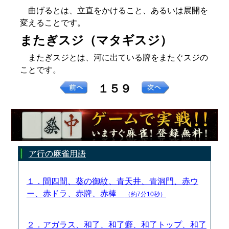
曲げるとは、立直をかけること、あるいは展開を
変えることです。
またぎスジ（マタギスジ）
またぎスジとは、河に出ている牌をまたぐスジの
ことです。
１５９
ア行の麻雀用語
１．間四間、葵の御紋、青天井、青洞門、赤ウ
ー、赤ドラ、赤牌、赤棒
（約7分10秒）
２．アガラス、和了、和了癖、和了トップ、和了