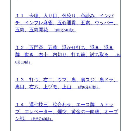
１１．今聴、入り目、色絞り、色読み、インパ
チ、インフレ麻雀、五心通貫、五索、ウッパー、
五筒、五筒開花
（約8分40秒）
１２．五門斉、五萬、浮かせ打ち、浮き、浮き
牌、動き、右十、内切り、打ち筋、討ち取る
（約
6分10秒）
１３．打つ、右二、ウマ、裏、裏スジ、裏ドラ、
裏目、右六、上ヅモ、上山
（約6分40秒）
１４．運七技三、絵合わせ、エース牌、Ａトッ
プ、エレベーター、煙突、黄金の一向聴、オープ
ン戦
（約5分40秒）