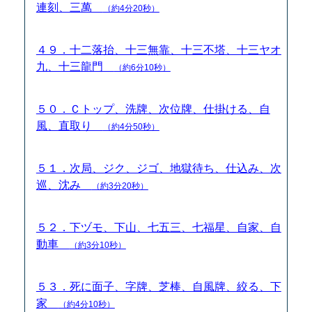
連刻、三萬
（約4分20秒）
４９．十二落抬、十三無靠、十三不塔、十三ヤオ
九、十三龍門
（約6分10秒）
５０．Ｃトップ、洗牌、次位牌、仕掛ける、自
風、直取り
（約4分50秒）
５１．次局、ジク、ジゴ、地獄待ち、仕込み、次
巡、沈み
（約3分20秒）
５２．下ヅモ、下山、七五三、七福星、自家、自
動車
（約3分10秒）
５３．死に面子、字牌、芝棒、自風牌、絞る、下
家
（約4分10秒）