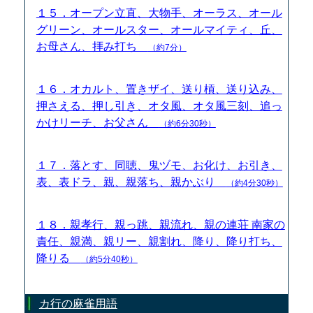
１５．オープン立直、大物手、オーラス、オール
グリーン、オールスター、オールマイティ、丘、
お母さん、拝み打ち
（約7分）
１６．オカルト、置きザイ、送り槓、送り込み、
押さえる、押し引き、オタ風、オタ風三刻、追っ
かけリーチ、お父さん
（約6分30秒）
１７．落とす、同聴、鬼ヅモ、お化け、お引き、
表、表ドラ、親、親落ち、親かぶり
（約4分30秒）
１８．親孝行、親っ跳、親流れ、親の連荘 南家の
責任、親満、親リー、親割れ、降り、降り打ち、
降りる
（約5分40秒）
カ行の麻雀用語