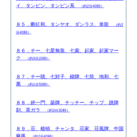
イ、タンピン、タンピン系
（約2分40秒）
８５．断紅和、タンヤオ、ダンラス、単龍
（約2
分40秒）
８６．チー、七星無靠、七索、起家、起家マー
ク
（約3分20秒）
８７．チー聴、七対子、砌牌、七筒、地和、七
萬
（約1分50秒）
８８．絶一門、築牌、チッチー、チップ、跳牌
刻、茶ガラ
（約3分30秒）
８９．荘、槍槓、チャンタ、荘家、荘風牌、中国
麻将
（約2分40秒）