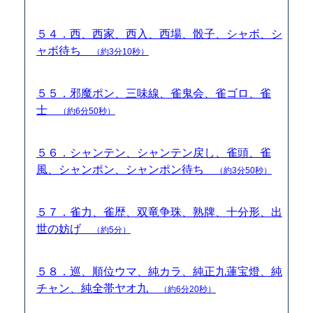
５４．西、西家、西入、西場、骰子、シャボ、シ
ャボ待ち
（約3分10秒）
５５．邪魔ポン、三味線、雀鬼会、雀ゴロ、雀
士
（約6分50秒）
５６．シャンテン、シャンテン戻し、雀頭、雀
風、シャンポン、シャンポン待ち
（約3分50秒）
５７．雀力、雀歴、双竜争珠、熟牌、十分形、出
世の妨げ
（約5分）
５８．巡、順位ウマ、純カラ、純正九蓮宝燈、純
チャン、純全帯ヤオ九
（約6分20秒）