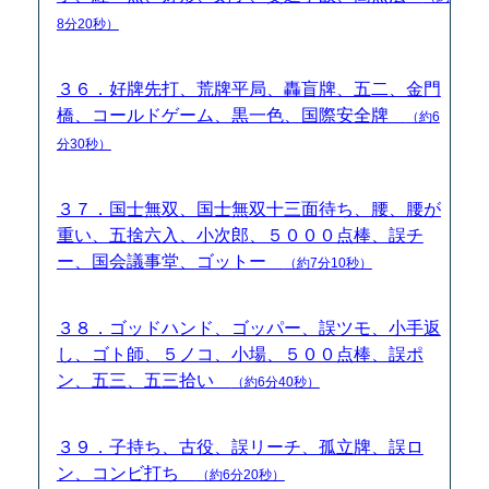
8分20秒）
３６．好牌先打、荒牌平局、轟盲牌、五二、金門
橋、コールドゲーム、黒一色、国際安全牌
（約6
分30秒）
３７．国士無双、国士無双十三面待ち、腰、腰が
重い、五捨六入、小次郎、５０００点棒、誤チ
ー、国会議事堂、ゴットー
（約7分10秒）
３８．ゴッドハンド、ゴッパー、誤ツモ、小手返
し、ゴト師、５ノコ、小場、５００点棒、誤ポ
ン、五三、五三拾い
（約6分40秒）
３９．子持ち、古役、誤リーチ、孤立牌、誤ロ
ン、コンビ打ち
（約6分20秒）