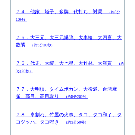
７４．他家、塔子、多牌、代打ち、対局
（約3分
10秒）
７５．大三元、大三元爆弾、大車輪、大四喜、大
数隣
（約5分30秒）
７６．代走、大縦、大七星、大竹林、大満貫
（約
3分20秒）
７７．大明槓、タイムボカン、大役満、台湾麻
雀、高目、高目取り
（約5分20秒）
７８．卓割れ、竹屋の火事、タコ、タコ和了、タ
コツッパ、タコ鳴き
（約3分50秒）