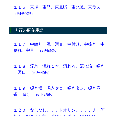
１１６．東場、東発、東風戦、東北戦、東ラス
（約1分40秒）
ナ行の麻雀用語
１１７．中絞り、流し満貫、中付け、中抜き、中
膨れ、中目
（約3分50秒）
１１８．流れ、流れ１本、流れる、流れ論、鳴き
一盃口
（約2分40秒）
１１９．鳴き槓、鳴きタコ、鳴きタン、鳴き麻
雀、鳴く
（約1分20秒）
１２０．なしなし、ナナトオサン、ナナナナ、何