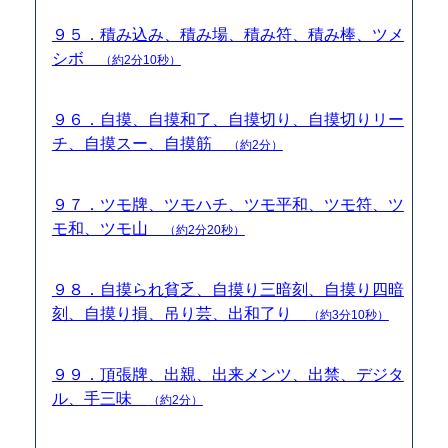
９５．積み込み、積み場、積み符、積み棒、ツメ
シボ
（約2分10秒）
９６．自摸、自摸和了、自摸切り、自摸切りリー
チ、自摸スー、自摸筋
（約2分）
９７．ツモ牌、ツモハチ、ツモ平和、ツモ符、ツ
モ和、ツモ山
（約2分20秒）
９８．自摸られ貧乏、自摸り三暗刻、自摸り四暗
刻、自摸り損、吊り芸、出和了り
（約3分10秒）
９９．頂張牌、出親、出来メンツ、出禁、デジタ
ル、手三味
（約2分）