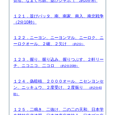
切る、なまくら筋、並びシャボ（
2約20分 秒）
１２１．並びバッタ、南、南家、南入、南北戦争
（2分10秒）
１２２．ニーヨン、ニーヨンマル、ニーロク、ニ
ーロクオール、２確、２欠け
（約2分）
１２３．握り、握り込み、握りつぶす、２軒リー
チ、ニコニコ、二コロ
（約2分20秒）
１２４．偽暗槓、２０００オール、ニセンヨンセ
ン、ニッキュウ、２度受け、２度振り
（約2分40
秒）
１２５．二鳴き、二抜け、二の二の天和、日本学