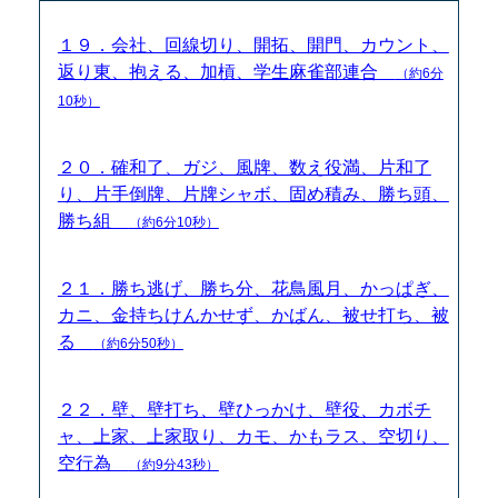
１９．会社、回線切り、開拓、開門、カウント、
返り東、抱える、加槓、学生麻雀部連合
（約6分
10秒）
２０．確和了、ガジ、風牌、数え役満、片和了
り、片手倒牌、片牌シャボ、固め積み、勝ち頭、
勝ち組
（約6分10秒）
２１．勝ち逃げ、勝ち分、花鳥風月、かっぱぎ、
カニ、金持ちけんかせず、かばん、被せ打ち、被
る
（約6分50秒）
２２．壁、壁打ち、壁ひっかけ、壁役、カボチ
ャ、上家、上家取り、カモ、かもラス、空切り、
空行為
（約9分43秒）