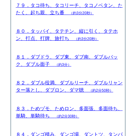
７９．タコ待ち、タコリーチ、タコノベタン、た
たく、起ち親、立ち番
（約3分20秒）
８０．タッパイ、タテチン、縦に引く、タテホ
ン、打点、打牌、旅打ち
（約3分20秒）
８１．ダブドラ、ダブ東、ダブ南、ダブルバッ
ク、ダブル面子
（約3分）
８２．ダブル役満、ダブルリーチ、ダブルリャン
ター落とし、ダブロン、ダマ聴
（約2分50秒）
８３．ためヅモ、ためロン、多面張、多面待ち、
単騎、単騎待ち
（約2分30秒）
８４．ダンゴ積み、ダンゴ場、ダントツ、タンパ