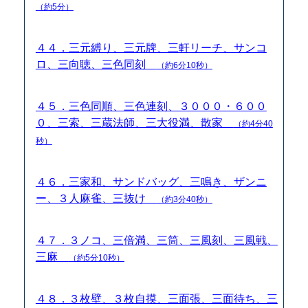
（約5分）
４４．三元縛り、三元牌、三軒リーチ、サンコ
ロ、三向聴、三色同刻
（約6分10秒）
４５．三色同順、三色連刻、３０００・６００
０、三索、三蔵法師、三大役満、散家
（約4分40
秒）
４６．三家和、サンドバッグ、三鳴き、ザンニ
ー、３人麻雀、三抜け
（約3分40秒）
４７．３ノコ、三倍満、三筒、三風刻、三風戦、
三麻
（約5分10秒）
４８．３枚壁、３枚自摸、三面張、三面待ち、三