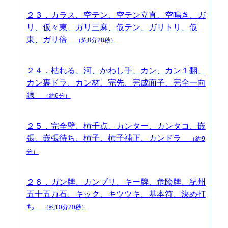
２３．カラス、空テン、空テン立直、空鳴き、ガ
リ、仮々東、ガリ三麻、仮テン、ガリトリ、仮
東、ガリ倍
（約8分28秒）
２４．枯れる、河、かわし手、カン、カン１翻、
カン裏ドラ、カン材、完先、完成面子、完全一向
聴
（約6分）
２５．完全壁、槓千点、カンター、カンタコ、嵌
張、嵌張待ち、槓子、槓子補正、カンドラ
（約9
分）
２６．ガン牌、カンブリ、キー牌、危険牌、紀州
五十五万石、キック、キツツキ、基本符、決め打
ち
（約10分20秒）