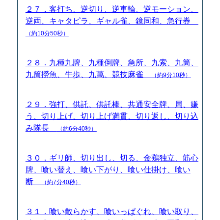
２７．客打ち、逆切り、逆車輪、逆モーション、
逆両、キャタピラ、ギャル雀、鏡同和、急行券
（約10分50秒）
２８．九種九牌、九種倒牌、急所、九索、九筒、
九筒撈魚、牛歩、九萬、競技麻雀
（約9分10秒）
２９．強打、供託、供託棒、共通安全牌、局、嫌
う、切り上げ、切り上げ満貫、切り返し、切り込
み隊長
（約6分40秒）
３０．ギリ師、切り出し、切る、金鶏独立、筋心
牌、喰い替え、喰い下がり、喰い仕掛け、喰い
断
（約7分40秒）
３１．喰い散らかす、喰いっぱぐれ、喰い取り、