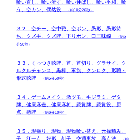
喰い直し、喰い流す、喰い伸ばし、喰い平和、喰
う、空カン、偶然役
（約10分20秒）
３２．空チー、空中戦、空ポン、愚形、愚形待
ち、クズ手、クズ牌、下りポン、口三味線
（約5
分50秒）
３３．くっつき聴牌、首、首切り、グラサイ、ク
ルクルチャンス、黒棒、軍旗、クンロク、形聴・
形式聴牌
（約5分50秒）
３４．ゲームメイク、激ツモ、毛ジラミ、ゲタ
牌、健康麻雀、健康麻将、懸賞牌、懸賞役、原
点、懸牌
（約6分10秒）
３５．現張り、現物、現物喰い替え、元禄積み、
子、紅一点、好形、刻子、交通事故、高点法
（約