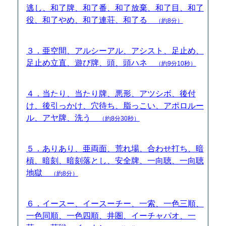
逃し、和了牌、和了番、和了放棄、和了目、和了
役、和了やめ、和了連荘、和了る
（約8分）
３．亜空間、アルシーアル、アシスト、足止め、
足止め立直、遊び牌、頭、頭ハネ
（約9分10秒）
４．当たり、当たり牌、悪形、アツシボ、後付
け、後引っかけ、穴待ち、脂っこい、アポロルー
ル、アヤ牌、洗う
（約8分30秒）
５．ありあり、亜両面、荒れ場、合わせ打ち、暗
槓、暗刻、暗刻落とし、安全牌、一向聴、一向聴
地獄
（約8分）
６．イースー、イースーチー、一索、一色三順、
一色同順、一色四順、井圏、イーチャパオ、一