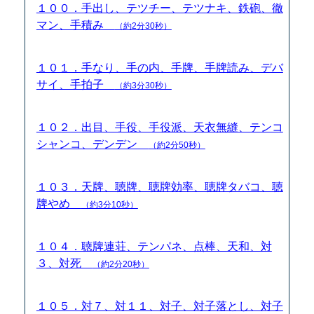
１００．手出し、テツチー、テツナキ、鉄砲、徹
マン、手積み
（約2分30秒）
１０１．手なり、手の内、手牌、手牌読み、デバ
サイ、手拍子
（約3分30秒）
１０２．出目、手役、手役派、天衣無縫、テンコ
シャンコ、デンデン
（約2分50秒）
１０３．天牌、聴牌、聴牌効率、聴牌タバコ、聴
牌やめ
（約3分10秒）
１０４．聴牌連荘、テンパネ、点棒、天和、対
３、対死
（約2分20秒）
１０５．対７、対１１、対子、対子落とし、対子