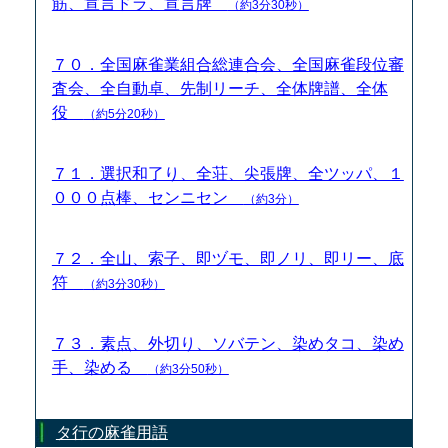
筋、宣言ドラ、宣言牌
（約3分30秒）
７０．全国麻雀業組合総連合会、全国麻雀段位審
査会、全自動卓、先制リーチ、全体牌譜、全体
役
（約5分20秒）
７１．選択和了り、全荘、尖張牌、全ツッパ、１
０００点棒、センニセン
（約3分）
７２．全山、索子、即ヅモ、即ノリ、即リー、底
符
（約3分30秒）
７３．素点、外切り、ソバテン、染めタコ、染め
手、染める
（約3分50秒）
タ行の麻雀用語