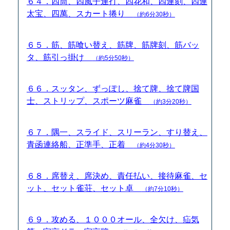
６４．四筒、四風子連打、四花和、四連刻、四連
太宝、四萬、スカート捲り
（約6分30秒）
６５．筋、筋喰い替え、筋牌、筋牌刻、筋バッ
タ、筋引っ掛け
（約5分50秒）
６６．スッタン、ずっぽし、捨て牌、捨て牌国
士、ストリップ、スポーツ麻雀
（約3分20秒）
６７．隅一、スライド、スリーラン、すり替え、
青函連絡船、正準手、正着
（約4分30秒）
６８．席替え、席決め、責任払い、接待麻雀、セ
ット、セット雀荘、セット卓
（約7分10秒）
６９．攻める、１０００オール、全欠け、疝気