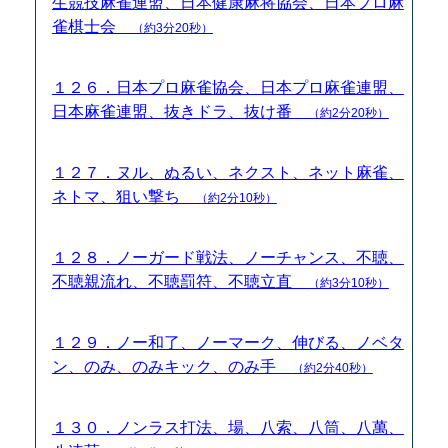
生競技麻雀連盟、日本健康麻将協会、日本プロ麻
雀棋士会
（約3分20秒）
１２６．日本プロ麻雀協会、日本プロ麻雀連盟、
日本麻雀連盟、抜きドラ、抜け番
（約2分20秒）
１２７．ヌル、ぬるい、ネクスト、ネット麻雀、
ネトマ、狙い撃ち
（約2分10秒）
１２８．ノーガード戦法、ノーチャンス、不聴、
不聴親流れ、不聴罰符、不聴立直
（約3分10秒）
１２９．ノー和了、ノーマーク、伸びる、ノベタ
ン、のみ、のみキック、のみ手
（約2分40秒）
１３０．ノンラス打法、場、八索、八筒、八萬、