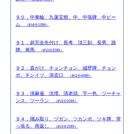
９０．中車輪、九蓮宝燈、中、中張牌、中ビー
ム
（約4分10秒）
９１．超完全先付け、長考、頂三刻、長男、跳
牌、籌馬
（約3分20秒）
９２．直がけ、チョンチョン、城壁牌、チョン
ボ、チンイツ、清盃口
（約2分40秒）
９３．清麻雀、沈埋、清老頭、字一色、ツーチャ
ンス、ツーラン
（約3分20秒）
９４．掴み取り、ヅガン、ツカンポ、ツキ牌、突
っ張る、燕返し
（約3分20秒）