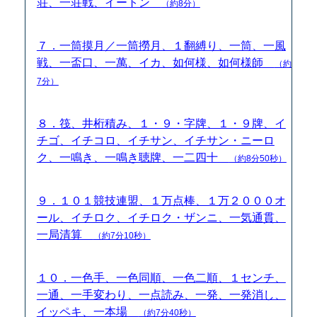
荘、一荘戦、イートン
（約8分）
７．一筒摸月／一筒撈月、１翻縛り、一筒、一風
戦、一盃口、一萬、イカ、如何様、如何様師
（約
7分）
８．筏、井桁積み、１・９・字牌、１・９牌、イ
チゴ、イチコロ、イチサン、イチサン・ニーロ
ク、一鳴き、一鳴き聴牌、一二四十
（約8分50秒）
９．１０１競技連盟、１万点棒、１万２０００オ
ール、イチロク、イチロク・ザンニ、一気通貫、
一局清算
（約7分10秒）
１０．一色手、一色同順、一色二順、１センチ、
一通、一手変わり、一点読み、一発、一発消し、
イッペキ、一本場
（約7分40秒）