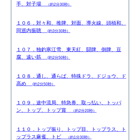
手、対子場
（約2分30秒）
１０６．対々和、推牌、対面、導火線、頭槓和、
同巡内振聴
(約3分30秒）
１０７．独釣寒江雪、東天紅、闘牌、倒牌、豆
腐、遠い筋
(約2分50秒）
１０８．通し、通らば、特殊ドラ、ドジョウ、ド
高め
(約2分50秒）
１０９．途中流局、特急券、取っ払い、トッパ
ン、トップ、トップ賞
（約2分20秒）
１１０．トップ振り、トップ目、トップラス、ト
ップラス麻雀、トビ
（約1分30秒）