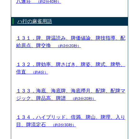
八連荘
（約2分40秒）
ハ行の麻雀用語
１３１．牌、牌温読み、牌価値論、牌技指導、配
給原点、牌交換
（約3分20秒）
１３２．牌効率、牌さばき、牌姿、牌式、牌勢、
倍直
（約4分）
１３３．海底、海底牌、海底撈月、配牌、配牌マ
ジック、牌品高、牌譜
（約3分20秒）
１３４．ハイブリッド、倍満、牌山、牌理、入り
目、牌流定石
（約3分30秒）