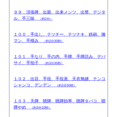
９９．頂張牌、出親、出来メンツ、出禁、デジタ
ル、手三味
（約2分）
１００．手出し、テツチー、テツナキ、鉄砲、徹
マン、手積み
（約2分30秒）
１０１．手なり、手の内、手牌、手牌読み、デバ
サイ、手拍子
（約3分30秒）
１０２．出目、手役、手役派、天衣無縫、テンコ
シャンコ、デンデン
（約2分50秒）
１０３．天牌、聴牌、聴牌効率、聴牌タバコ、聴
牌やめ
（約3分10秒）