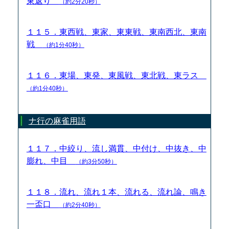
東返り
（約2分20秒）
１１５．東西戦、東家、東東戦、東南西北、東南
戦
（約1分40秒）
１１６．東場、東発、東風戦、東北戦、東ラス
（約1分40秒）
ナ行の麻雀用語
１１７．中絞り、流し満貫、中付け、中抜き、中
膨れ、中目
（約3分50秒）
１１８．流れ、流れ１本、流れる、流れ論、鳴き
一盃口
（約2分40秒）