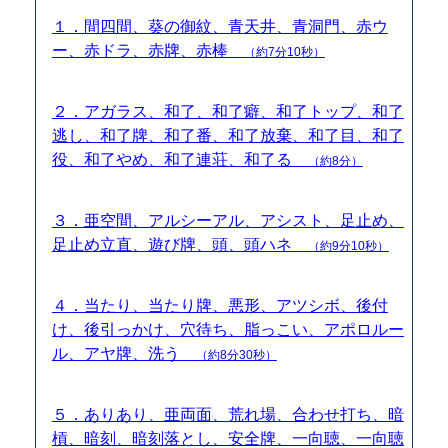
１．間四間、葵の御紋、青天井、青洞門、赤ウ
ー、赤ドラ、赤牌、赤棒
（約7分10秒）
２．アガラス、和了、和了癖、和了トップ、和了
逃し、和了牌、和了番、和了放棄、和了目、和了
役、和了やめ、和了連荘、和了る
（約8分）
３．亜空間、アルシーアル、アシスト、足止め、
足止め立直、遊び牌、頭、頭ハネ
（約9分10秒）
４．当たり、当たり牌、悪形、アツシボ、後付
け、後引っかけ、穴待ち、脂っこい、アポロルー
ル、アヤ牌、洗う
（約8分30秒）
５．ありあり、亜両面、荒れ場、合わせ打ち、暗
槓、暗刻、暗刻落とし、安全牌、一向聴、一向聴