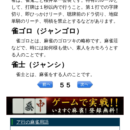
者は、雀鬼こと桜井章一会長です。特有のルールと
して、打牌は１秒以内で行うこと。第１打での字牌
切り、即ひっかけリーチ、聴牌前のドラ切り、地獄
単騎のリーチ、明槓を禁止とするなどがあります。
雀ゴロ（ジャンゴロ）
雀ゴロとは、麻雀のゴロツキの略称です。麻雀荘
などで、時には如何様も使い、素人をカモろうとす
る人のことです。
雀士（ジャンシ）
雀士とは、麻雀をする人のことです。
５５
ア行の麻雀用語