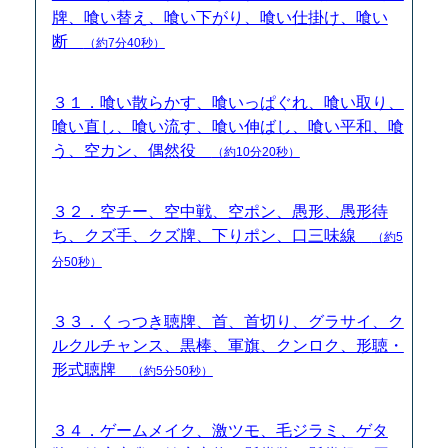
牌、喰い替え、喰い下がり、喰い仕掛け、喰い
断
（約7分40秒）
３１．喰い散らかす、喰いっぱぐれ、喰い取り、
喰い直し、喰い流す、喰い伸ばし、喰い平和、喰
う、空カン、偶然役
（約10分20秒）
３２．空チー、空中戦、空ポン、愚形、愚形待
ち、クズ手、クズ牌、下りポン、口三味線
（約5
分50秒）
３３．くっつき聴牌、首、首切り、グラサイ、ク
ルクルチャンス、黒棒、軍旗、クンロク、形聴・
形式聴牌
（約5分50秒）
３４．ゲームメイク、激ツモ、毛ジラミ、ゲタ