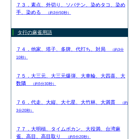
７３．素点、外切り、ソバテン、染めタコ、染め
手、染める
（約3分50秒）
タ行の麻雀用語
７４．他家、塔子、多牌、代打ち、対局
（約3分
10秒）
７５．大三元、大三元爆弾、大車輪、大四喜、大
数隣
（約5分30秒）
７６．代走、大縦、大七星、大竹林、大満貫
（約
3分20秒）
７７．大明槓、タイムボカン、大役満、台湾麻
雀、高目、高目取り
（約5分20秒）