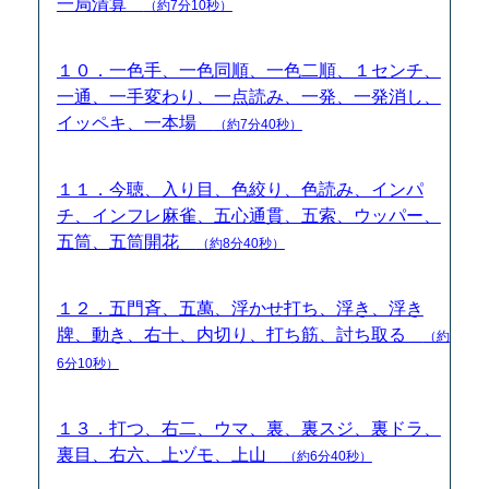
一局清算
（約7分10秒）
１０．一色手、一色同順、一色二順、１センチ、
一通、一手変わり、一点読み、一発、一発消し、
イッペキ、一本場
（約7分40秒）
１１．今聴、入り目、色絞り、色読み、インパ
チ、インフレ麻雀、五心通貫、五索、ウッパー、
五筒、五筒開花
（約8分40秒）
１２．五門斉、五萬、浮かせ打ち、浮き、浮き
牌、動き、右十、内切り、打ち筋、討ち取る
（約
6分10秒）
１３．打つ、右二、ウマ、裏、裏スジ、裏ドラ、
裏目、右六、上ヅモ、上山
（約6分40秒）