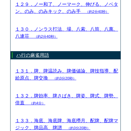
１２９．ノー和了、ノーマーク、伸びる、ノベタ
ン、のみ、のみキック、のみ手
（約2分40秒）
１３０．ノンラス打法、場、八索、八筒、八萬、
八連荘
（約2分40秒）
ハ行の麻雀用語
１３１．牌、牌温読み、牌価値論、牌技指導、配
給原点、牌交換
（約3分20秒）
１３２．牌効率、牌さばき、牌姿、牌式、牌勢、
倍直
（約4分）
１３３．海底、海底牌、海底撈月、配牌、配牌マ
ジック、牌品高、牌譜
（約3分20秒）