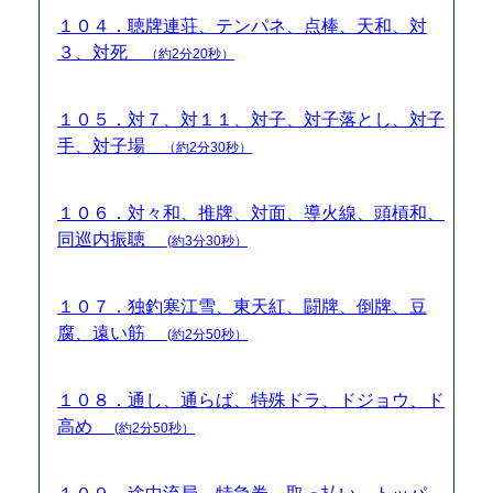
１０４．聴牌連荘、テンパネ、点棒、天和、対
３、対死
（約2分20秒）
１０５．対７、対１１、対子、対子落とし、対子
手、対子場
（約2分30秒）
１０６．対々和、推牌、対面、導火線、頭槓和、
同巡内振聴
(約3分30秒）
１０７．独釣寒江雪、東天紅、闘牌、倒牌、豆
腐、遠い筋
(約2分50秒）
１０８．通し、通らば、特殊ドラ、ドジョウ、ド
高め
(約2分50秒）