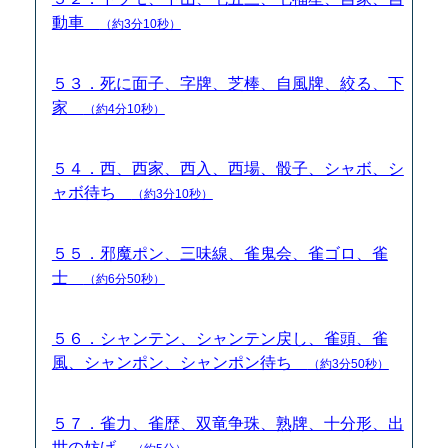
動車
（約3分10秒）
５３．死に面子、字牌、芝棒、自風牌、絞る、下
家
（約4分10秒）
５４．西、西家、西入、西場、骰子、シャボ、シ
ャボ待ち
（約3分10秒）
５５．邪魔ポン、三味線、雀鬼会、雀ゴロ、雀
士
（約6分50秒）
５６．シャンテン、シャンテン戻し、雀頭、雀
風、シャンポン、シャンポン待ち
（約3分50秒）
５７．雀力、雀歴、双竜争珠、熟牌、十分形、出
世の妨げ