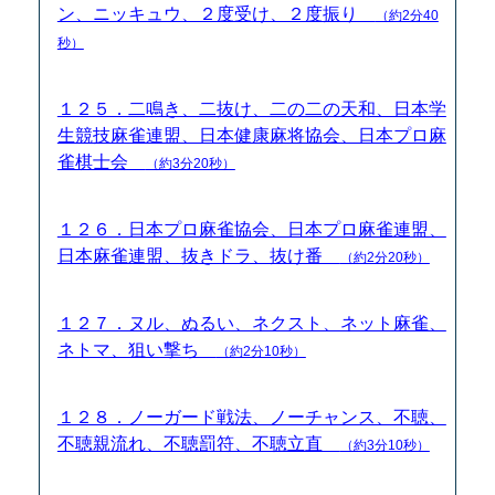
ン、ニッキュウ、２度受け、２度振り
（約2分40
秒）
１２５．二鳴き、二抜け、二の二の天和、日本学
生競技麻雀連盟、日本健康麻将協会、日本プロ麻
雀棋士会
（約3分20秒）
１２６．日本プロ麻雀協会、日本プロ麻雀連盟、
日本麻雀連盟、抜きドラ、抜け番
（約2分20秒）
１２７．ヌル、ぬるい、ネクスト、ネット麻雀、
ネトマ、狙い撃ち
（約2分10秒）
１２８．ノーガード戦法、ノーチャンス、不聴、
不聴親流れ、不聴罰符、不聴立直
（約3分10秒）