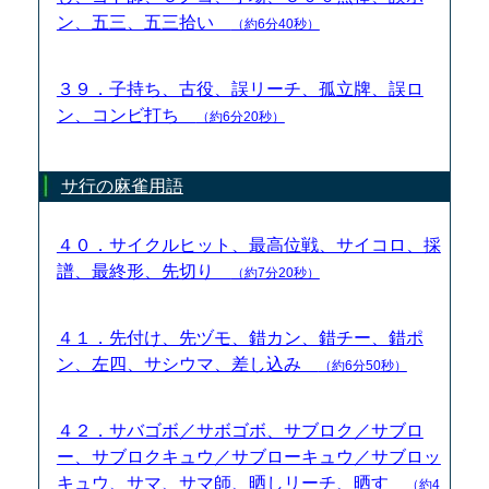
ン、五三、五三拾い
（約6分40秒）
３９．子持ち、古役、誤リーチ、孤立牌、誤ロ
ン、コンビ打ち
（約6分20秒）
サ行の麻雀用語
４０．サイクルヒット、最高位戦、サイコロ、採
譜、最終形、先切り
（約7分20秒）
４１．先付け、先ヅモ、錯カン、錯チー、錯ポ
ン、左四、サシウマ、差し込み
（約6分50秒）
４２．サバゴボ／サボゴボ、サブロク／サブロ
ー、サブロクキュウ／サブローキュウ／サブロッ
キュウ、サマ、サマ師、晒しリーチ、晒す
（約4