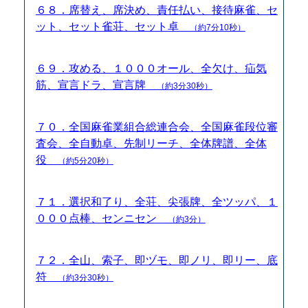
６８．席替え、席決め、責任払い、接待麻雀、セ
ット、セット雀荘、セット卓
（約7分10秒）
６９．攻める、１０００オール、全欠け、疝気
筋、宣言ドラ、宣言牌
（約3分30秒）
７０．全国麻雀業組合総連合会、全国麻雀段位審
査会、全自動卓、先制リーチ、全体牌譜、全体
役
（約5分20秒）
７１．選択和了り、全荘、尖張牌、全ツッパ、１
０００点棒、センニセン
（約3分）
７２．全山、索子、即ヅモ、即ノリ、即リー、底
符
（約3分30秒）