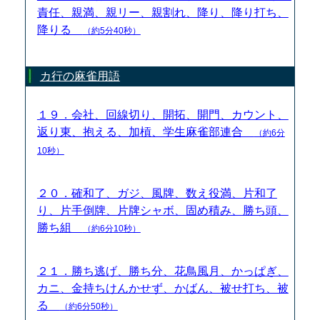
責任、親満、親リー、親割れ、降り、降り打ち、
降りる
（約5分40秒）
カ行の麻雀用語
１９．会社、回線切り、開拓、開門、カウント、
返り東、抱える、加槓、学生麻雀部連合
（約6分
10秒）
２０．確和了、ガジ、風牌、数え役満、片和了
り、片手倒牌、片牌シャボ、固め積み、勝ち頭、
勝ち組
（約6分10秒）
２１．勝ち逃げ、勝ち分、花鳥風月、かっぱぎ、
カニ、金持ちけんかせず、かばん、被せ打ち、被
る
（約6分50秒）