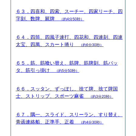
６３．四喜和、四索、スーチー、四家リーチ、四
字刻、数牌、屍牌
（約4分50秒）
６４．四筒、四風子連打、四花和、四連刻、四連
太宝、四萬、スカート捲り
（約6分30秒）
６５．筋、筋喰い替え、筋牌、筋牌刻、筋バッ
タ、筋引っ掛け
（約5分50秒）
６６．スッタン、ずっぽし、捨て牌、捨て牌国
士、ストリップ、スポーツ麻雀
（約3分20秒）
６７．隅一、スライド、スリーラン、すり替え、
青函連絡船、正準手、正着
（約4分30秒）