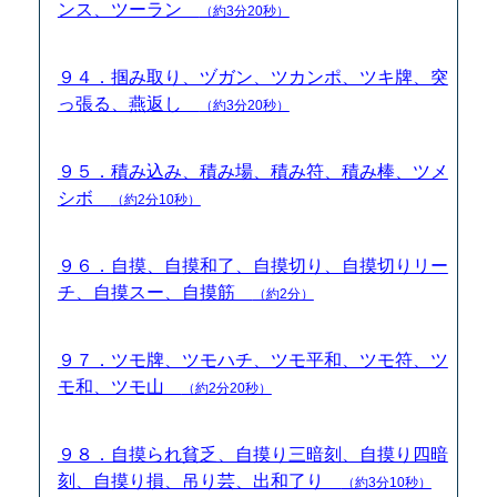
ンス、ツーラン
（約3分20秒）
９４．掴み取り、ヅガン、ツカンポ、ツキ牌、突
っ張る、燕返し
（約3分20秒）
９５．積み込み、積み場、積み符、積み棒、ツメ
シボ
（約2分10秒）
９６．自摸、自摸和了、自摸切り、自摸切りリー
チ、自摸スー、自摸筋
（約2分）
９７．ツモ牌、ツモハチ、ツモ平和、ツモ符、ツ
モ和、ツモ山
（約2分20秒）
９８．自摸られ貧乏、自摸り三暗刻、自摸り四暗
刻、自摸り損、吊り芸、出和了り
（約3分10秒）