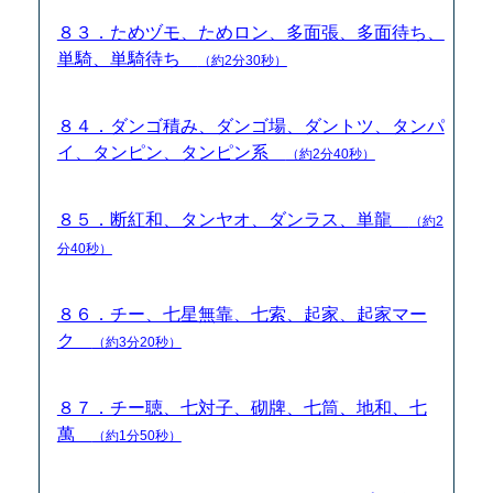
８３．ためヅモ、ためロン、多面張、多面待ち、
単騎、単騎待ち
（約2分30秒）
８４．ダンゴ積み、ダンゴ場、ダントツ、タンパ
イ、タンピン、タンピン系
（約2分40秒）
８５．断紅和、タンヤオ、ダンラス、単龍
（約2
分40秒）
８６．チー、七星無靠、七索、起家、起家マー
ク
（約3分20秒）
８７．チー聴、七対子、砌牌、七筒、地和、七
萬
（約1分50秒）