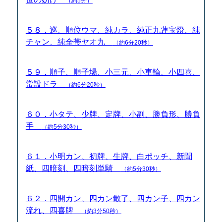
（約5分）
５８．巡、順位ウマ、純カラ、純正九蓮宝燈、純
チャン、純全帯ヤオ九
（約6分20秒）
５９．順子、順子場、小三元、小車輪、小四喜、
常設ドラ
（約6分20秒）
６０．小タテ、少牌、定牌、小副、勝負形、勝負
手
（約5分30秒）
６１．小明カン、初牌、生牌、白ポッチ、新聞
紙、四暗刻、四暗刻単騎
（約5分30秒）
６２．四開カン、四カン散了、四カン子、四カン
流れ、四喜牌
（約3分50秒）