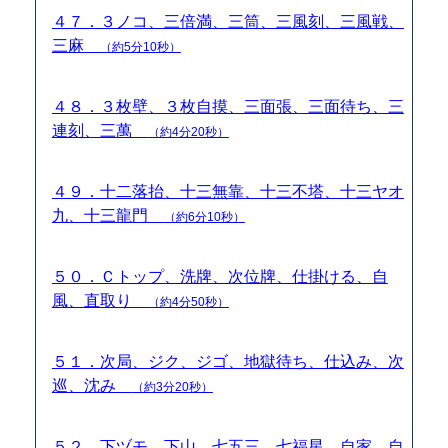
４７．３ノコ、三倍満、三筒、三風刻、三風戦、
三麻
（約5分10秒）
４８．３枚壁、３枚自摸、三面張、三面待ち、三
連刻、三萬
（約4分20秒）
４９．十二落抬、十三無靠、十三不塔、十三ヤオ
九、十三龍門
（約6分10秒）
５０．Ｃトップ、洗牌、次位牌、仕掛ける、自
風、直取り
（約4分50秒）
５１．次局、ジク、ジゴ、地獄待ち、仕込み、次
巡、沈み
（約3分20秒）
５２．下ヅモ、下山、七五三、七福星、自家、自