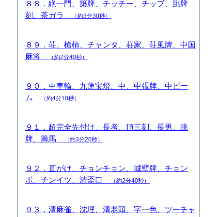
８８．絶一門、築牌、チッチー、チップ、跳牌
刻、茶ガラ
（約3分30秒）
８９．荘、槍槓、チャンタ、荘家、荘風牌、中国
麻将
（約2分40秒）
９０．中車輪、九蓮宝燈、中、中張牌、中ビー
ム
（約4分10秒）
９１．超完全先付け、長考、頂三刻、長男、跳
牌、籌馬
（約3分20秒）
９２．直がけ、チョンチョン、城壁牌、チョン
ボ、チンイツ、清盃口
（約2分40秒）
９３．清麻雀、沈埋、清老頭、字一色、ツーチャ