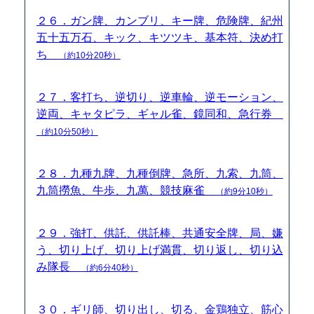
２６．ガン牌、カンブリ、キー牌、危険牌、紀州
五十五万石、キック、キツツキ、基本符、決め打
ち
（約10分20秒）
２７．客打ち、逆切り、逆車輪、逆モーション、
逆両、キャタピラ、ギャル雀、鏡同和、急行券
（約10分50秒）
２８．九種九牌、九種倒牌、急所、九索、九筒、
九筒撈魚、牛歩、九萬、競技麻雀
（約9分10秒）
２９．強打、供託、供託棒、共通安全牌、局、嫌
う、切り上げ、切り上げ満貫、切り返し、切り込
み隊長
（約6分40秒）
３０．ギリ師、切り出し、切る、金鶏独立、筋心