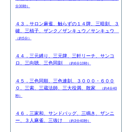
分30秒）
４３．サロン麻雀、触らずの１４牌、三暗刻、３
確、三槓子、ザンク／ザンキュウ／サンキュウ
（約5分）
４４．三元縛り、三元牌、三軒リーチ、サンコ
ロ、三向聴、三色同刻
（約6分10秒）
４５．三色同順、三色連刻、３０００・６００
０、三索、三蔵法師、三大役満、散家
（約4分40
秒）
４６．三家和、サンドバッグ、三鳴き、ザンニ
ー、３人麻雀、三抜け
（約3分40秒）