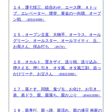
１４．運七技三、絵合わせ、エース牌、Ａトッ
プ、エレベーター、煙突、黄金の一向聴、オープ
ン戦
（約5分40秒）
１５．オープン立直、大物手、オーラス、オール
グリーン、オールスター、オールマイティ、丘、
お母さん、拝み打ち
（約7分）
１６．オカルト、置きザイ、送り槓、送り込み、
押さえる、押し引き、オタ風、オタ風三刻、追っ
かけリーチ、お父さん
（約6分30秒）
１７．落とす、同聴、鬼ヅモ、お化け、お引き、
表、表ドラ、親、親落ち、親かぶり
（約4分30秒）
１８．親孝行、親っ跳、親流れ、親の連荘 南家の