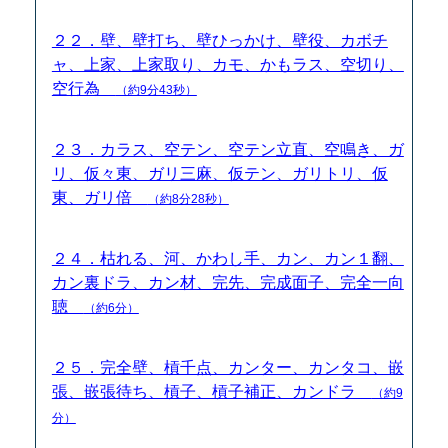
２２．壁、壁打ち、壁ひっかけ、壁役、カボチ
ャ、上家、上家取り、カモ、かもラス、空切り、
空行為
（約9分43秒）
２３．カラス、空テン、空テン立直、空鳴き、ガ
リ、仮々東、ガリ三麻、仮テン、ガリトリ、仮
東、ガリ倍
（約8分28秒）
２４．枯れる、河、かわし手、カン、カン１翻、
カン裏ドラ、カン材、完先、完成面子、完全一向
聴
（約6分）
２５．完全壁、槓千点、カンター、カンタコ、嵌
張、嵌張待ち、槓子、槓子補正、カンドラ
（約9
分）