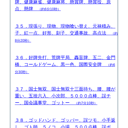
牌、健康麻雀、健康麻将、懸賞牌、懸賞役、原
点、懸牌
（約6分10秒）
３５．現張り、現物、現物喰い替え、元禄積み、
子、紅一点、好形、刻子、交通事故、高点法
（約
8分20秒）
３６．好牌先打、荒牌平局、轟盲牌、五二、金門
橋、コールドゲーム、黒一色、国際安全牌
（約6
分30秒）
３７．国士無双、国士無双十三面待ち、腰、腰が
重い、五捨六入、小次郎、５０００点棒、誤チ
ー、国会議事堂、ゴットー
（約7分10秒）
３８．ゴッドハンド、ゴッパー、誤ツモ、小手返
し、ゴト師、５ノコ、小場、５００点棒、誤ポ