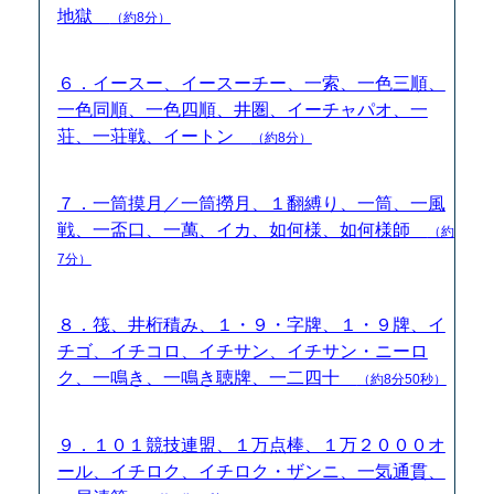
地獄
（約8分）
６．イースー、イースーチー、一索、一色三順、
一色同順、一色四順、井圏、イーチャパオ、一
荘、一荘戦、イートン
（約8分）
７．一筒摸月／一筒撈月、１翻縛り、一筒、一風
戦、一盃口、一萬、イカ、如何様、如何様師
（約
7分）
８．筏、井桁積み、１・９・字牌、１・９牌、イ
チゴ、イチコロ、イチサン、イチサン・ニーロ
ク、一鳴き、一鳴き聴牌、一二四十
（約8分50秒）
９．１０１競技連盟、１万点棒、１万２０００オ
ール、イチロク、イチロク・ザンニ、一気通貫、