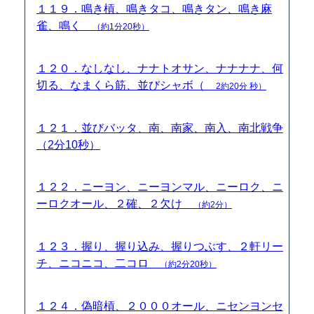
１１９．鳴き槓、鳴きタコ、鳴きタン、鳴き麻
雀、鳴く
（約1分20秒）
１２０．なしなし、ナナトオサン、ナナナナ、何
切る、なまくら筋、並びシャボ（
2約20分 秒）
１２１．並びバッタ、南、南家、南入、南北戦争
（2分10秒）
１２２．ニーヨン、ニーヨンマル、ニーロク、ニ
ーロクオール、２確、２欠け
（約2分）
１２３．握り、握り込み、握りつぶす、２軒リー
チ、ニコニコ、二コロ
（約2分20秒）
１２４．偽暗槓、２０００オール、ニセンヨンセ