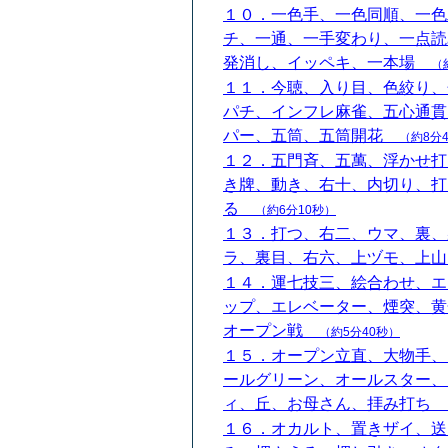
１０．一色手、一色同順、一色
チ、一通、一手変わり、一点読
発消し、イッペキ、一本場
（
１１．今聴、入り目、色絞り、
パチ、インフレ麻雀、五心通貫
パー、五筒、五筒開花
（約8分
１２．五門斉、五萬、浮かせ打
き牌、動き、右十、内切り、打
る
（約6分10秒）
１３．打つ、右二、ウマ、裏、
ラ、裏目、右六、上ヅモ、上
１４．運七技三、絵合わせ、エ
ップ、エレベーター、煙突、黄
オープン戦
（約5分40秒）
１５．オープン立直、大物手、
ールグリーン、オールスター、
ィ、丘、お母さん、拝み打ち
１６．オカルト、置きザイ、送