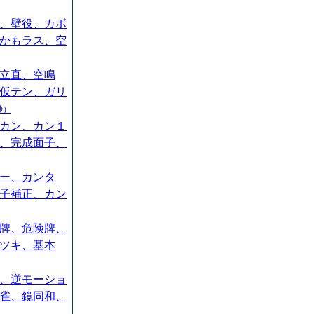
、壁役、カボ
かもラス、空
立直、空鳴
仮テン、ガリ
秒）
カン、カン１
、完成面子、
ー、カンタ
子補正、カン
牌、危険牌、
ツキ、基本
、逆モーショ
雀、鏡同和、