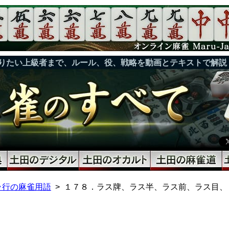
りたい上級者まで、ルール、役、戦略を動画とテキストで解説
ラ行の麻雀用語
１７８．ラス牌、ラス半、ラス前、ラス目、