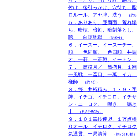
４．当たり、当たり牌、悪形、
付け、後引っかけ、穴待ち、脂
ロルール、アヤ牌、洗う
（約8
５．ありあり、亜両面、荒れ場
ち、暗槓、暗刻、暗刻落とし、
聴、一向聴地獄
（約8分）
６．イースー、イースーチー、
順、一色同順、一色四順、井圏
オ、一荘、一荘戦、イートン
７．一筒摸月／一筒撈月、１翻
一風戦、一盃口、一萬、イカ、
様師
（約7分）
８．筏、井桁積み、１・９・字
牌、イチゴ、イチコロ、イチサ
ン・ニーロク、一鳴き、一鳴き
十
（約8分50秒）
９．１０１競技連盟、１万点棒
０オール、イチロク、イチロク
気通貫、一局清算
（約7分10秒）