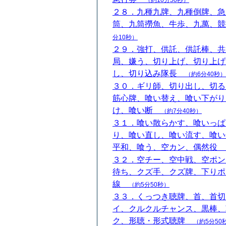
（約10分50秒）
２８．九種九牌、九種倒牌、急
筒、九筒撈魚、牛歩、九萬、
分10秒）
２９．強打、供託、供託棒、共
局、嫌う、切り上げ、切り上げ
し、切り込み隊長
（約6分40秒）
３０．ギリ師、切り出し、切る
筋心牌、喰い替え、喰い下がり
け、喰い断
（約7分40秒）
３１．喰い散らかす、喰いっぱ
り、喰い直し、喰い流す、喰い
平和、喰う、空カン、偶然役
３２．空チー、空中戦、空ポン
待ち、クズ手、クズ牌、下りポ
線
（約5分50秒）
３３．くっつき聴牌、首、首切
イ、クルクルチャンス、黒棒、
ク、形聴・形式聴牌
（約5分50