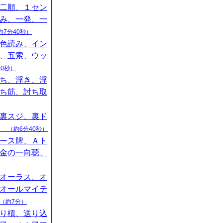
二順、１セン
み、一発、一
約7分40秒）
色読み、イン
、五索、ウッ
40秒）
ち、浮き、浮
ち筋、討ち取
裏スジ、裏ド
山
（約6分40秒）
ース牌、Ａト
金の一向聴、
オーラス、オ
オールマイテ
（約7分）
り槓、送り込