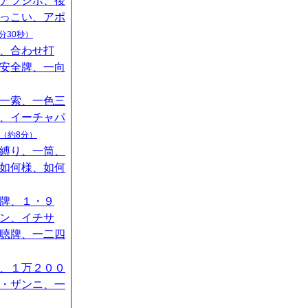
アツシボ、後
っこい、アポ
分30秒）
、合わせ打
安全牌、一向
一索、一色三
、イーチャパ
（約8分）
縛り、一筒、
如何様、如何
牌、１・９
ン、イチサ
聴牌、一二四
、１万２００
・ザンニ、一