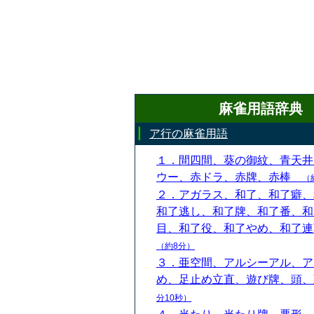
麻雀用語辞典
ア行の麻雀用語
１．間四間、葵の御紋、青天井
ウー、赤ドラ、赤牌、赤棒
（
２．アガラス、和了、和了癖、
和了逃し、和了牌、和了番、和
目、和了役、和了やめ、和了
（約8分）
３．亜空間、アルシーアル、ア
め、足止め立直、遊び牌、頭
分10秒）