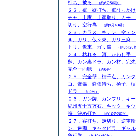
打ち、被る
（約6分50秒）
２２．壁、壁打ち、壁ひっかけ
チャ、上家、上家取り、カモ、
切り、空行為
（約9分43秒）
２３．カラス、空テン、空テン
き、ガリ、仮々東、ガリ三麻、
トリ、仮東、ガリ倍
（約8分28
２４．枯れる、河、かわし手、
翻、カン裏ドラ、カン材、完先
完全一向聴
（約6分）
２５．完全壁、槓千点、カンタ
コ、嵌張、嵌張待ち、槓子、槓
ドラ
（約9分）
２６．ガン牌、カンブリ、キー
紀州五十五万石、キック、キツ
符、決め打ち
（約10分20秒）
２７．客打ち、逆切り、逆車輪
ン、逆両、キャタピラ、ギャル
急行券