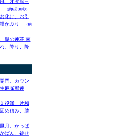
風、オタ風三
ん
（約6分30秒）
お化け、お引
、親かぶり
（約
、親の連荘 南
れ、降り、降
開門、カウン
生麻雀部連
え役満、片和
固め積み、勝
風月、かっぱ
かばん、被せ