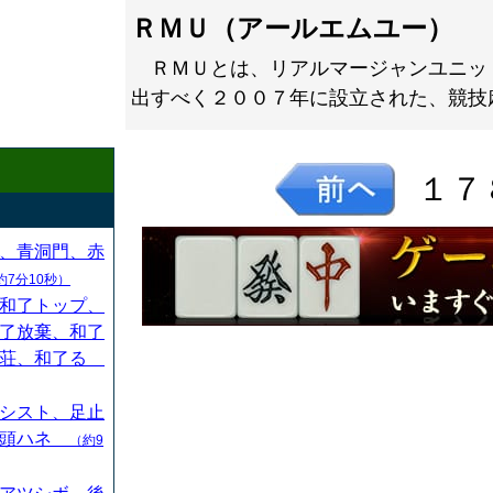
ＲＭＵ（アールエムユー）
ＲＭＵとは、リアルマージャンユニッ
出すべく２００７年に設立された、競技
１７
、青洞門、赤
約7分10秒）
和了トップ、
了放棄、和了
連荘、和了る
シスト、足止
、頭ハネ
（約9