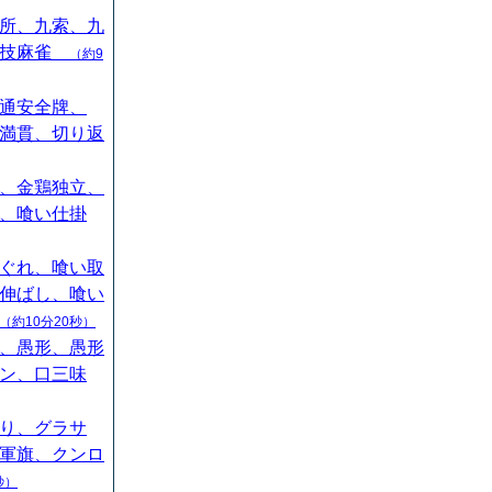
所、九索、九
競技麻雀
（約9
通安全牌、
満貫、切り返
、金鶏独立、
、喰い仕掛
ぐれ、喰い取
伸ばし、喰い
（約10分20秒）
、愚形、愚形
ン、口三味
り、グラサ
軍旗、クンロ
秒）