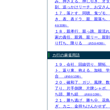
み、押さえる、押し引き、オタ
刻、追っかけリーチ、お父さ
１７．落とす、同聴、鬼ヅモ、
き、表、表ドラ、親、親落ち
4分30秒）
１８．親孝行、親っ跳、親流れ
家の責任、親満、親リー、親割
り打ち、降りる
（約5分40秒）
カ行の麻雀用語
１９．会社、回線切り、開拓、
ト、返り東、抱える、加槓、学
合
（約6分10秒）
２０．確和了、ガジ、風牌、数
了り、片手倒牌、片牌シャボ、
ち頭、勝ち組
（約6分10秒）
２１．勝ち逃げ、勝ち分、花鳥
ぎ、カニ、金持ちけんかせず、