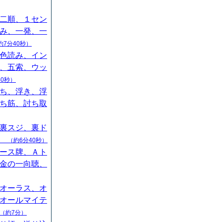
二順、１セン
み、一発、一
約7分40秒）
色読み、イン
、五索、ウッ
40秒）
ち、浮き、浮
ち筋、討ち取
裏スジ、裏ド
山
（約6分40秒）
ース牌、Ａト
金の一向聴、
オーラス、オ
オールマイテ
（約7分）