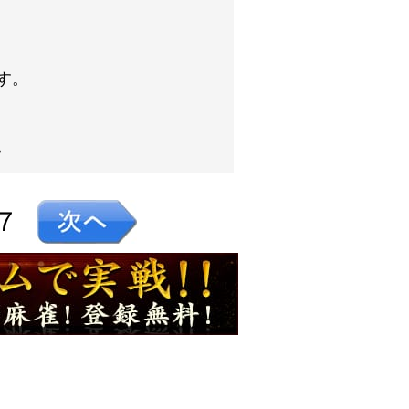
す。
。
７