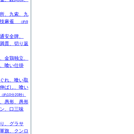
所、九索、九
競技麻雀
（約9
通安全牌、
満貫、切り返
、金鶏独立、
、喰い仕掛
ぐれ、喰い取
伸ばし、喰い
（約10分20秒）
、愚形、愚形
ン、口三味
り、グラサ
軍旗、クンロ