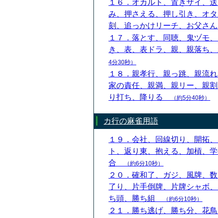
１６．オカルト、置きザイ、送
み、押さえる、押し引き、オタ
刻、追っかけリーチ、お父さ
１７．落とす、同聴、鬼ヅモ、
き、表、表ドラ、親、親落ち
4分30秒）
１８．親孝行、親っ跳、親流れ
家の責任、親満、親リー、親割
り打ち、降りる
（約5分40秒）
カ行の麻雀用語
１９．会社、回線切り、開拓、
ト、返り東、抱える、加槓、学
合
（約6分10秒）
２０．確和了、ガジ、風牌、数
了り、片手倒牌、片牌シャボ、
ち頭、勝ち組
（約6分10秒）
２１．勝ち逃げ、勝ち分、花鳥