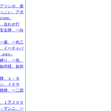
アツシボ、後
っこい、アポ
分30秒）
、合わせ打
安全牌、一向
一索、一色三
、イーチャパ
（約8分）
縛り、一筒、
如何様、如何
牌、１・９
ン、イチサ
聴牌、一二四
、１万２００
・ザンニ、一