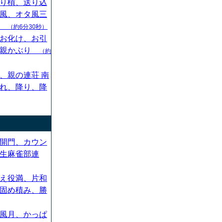
り槓、送り込
風、オタ風三
ん
（約6分30秒）
お化け、お引
、親かぶり
（約
、親の連荘 南
れ、降り、降
開門、カウン
生麻雀部連
え役満、片和
固め積み、勝
風月、かっぱ