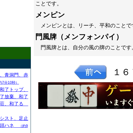
ことです。
メンピン
メンピンとは、リーチ、平和のことで
門風牌（メンフォンパイ）
門風牌とは、自分の風の牌のことです
１６
、青洞門、赤
約7分10秒）
和了トップ、
了放棄、和了
連荘、和了る
シスト、足止
、頭ハネ
（約9