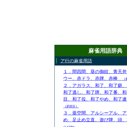
麻雀用語辞典
ア行の麻雀用語
１．間四間、葵の御紋、青天井
ウー、赤ドラ、赤牌、赤棒
（
２．アガラス、和了、和了癖、
和了逃し、和了牌、和了番、和
目、和了役、和了やめ、和了
（約8分）
３．亜空間、アルシーアル、ア
め、足止め立直、遊び牌、頭