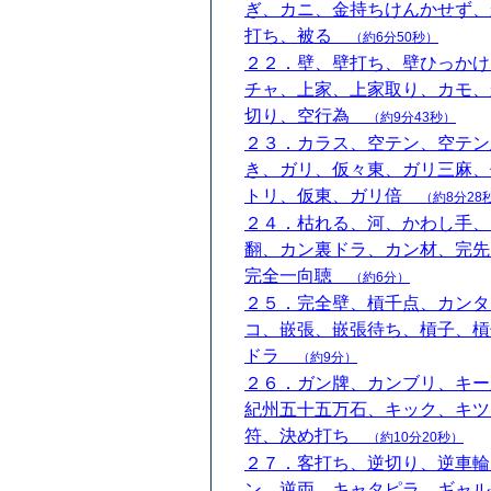
ぎ、カニ、金持ちけんかせず、
打ち、被る
（約6分50秒）
２２．壁、壁打ち、壁ひっかけ
チャ、上家、上家取り、カモ、
切り、空行為
（約9分43秒）
２３．カラス、空テン、空テン
き、ガリ、仮々東、ガリ三麻、
トリ、仮東、ガリ倍
（約8分28
２４．枯れる、河、かわし手、
翻、カン裏ドラ、カン材、完先
完全一向聴
（約6分）
２５．完全壁、槓千点、カンタ
コ、嵌張、嵌張待ち、槓子、槓
ドラ
（約9分）
２６．ガン牌、カンブリ、キー
紀州五十五万石、キック、キツ
符、決め打ち
（約10分20秒）
２７．客打ち、逆切り、逆車輪
ン、逆両、キャタピラ、ギャル