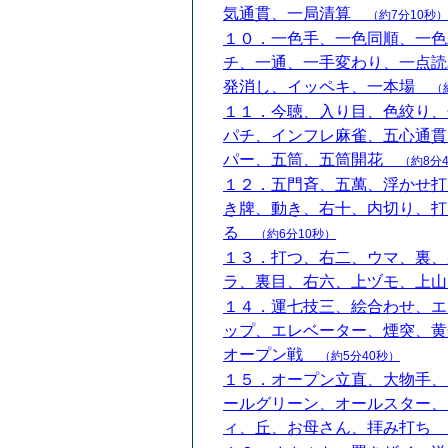
気通貫、一局清算
（約7分10秒）
１０．一色手、一色同順、一色
チ、一通、一手変わり、一点読
発消し、イッペキ、一本場
（
１１．今聴、入り目、色絞り、
パチ、インフレ麻雀、五心通貫
パー、五筒、五筒開花
（約8分
１２．五門斉、五萬、浮かせ打
き牌、動き、右十、内切り、打
る
（約6分10秒）
１３．打つ、右二、ウマ、裏、
ラ、裏目、右六、上ヅモ、上
１４．運七技三、絵合わせ、エ
ップ、エレベーター、煙突、黄
オープン戦
（約5分40秒）
１５．オープン立直、大物手、
ールグリーン、オールスター、
ィ、丘、お母さん、拝み打ち