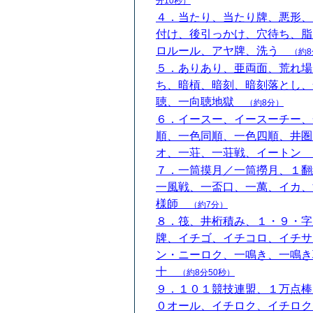
分10秒）
４．当たり、当たり牌、悪形、
付け、後引っかけ、穴待ち、脂
ロルール、アヤ牌、洗う
（約8
５．ありあり、亜両面、荒れ場
ち、暗槓、暗刻、暗刻落とし、
聴、一向聴地獄
（約8分）
６．イースー、イースーチー、
順、一色同順、一色四順、井圏
オ、一荘、一荘戦、イートン
７．一筒摸月／一筒撈月、１翻
一風戦、一盃口、一萬、イカ、
様師
（約7分）
８．筏、井桁積み、１・９・字
牌、イチゴ、イチコロ、イチサ
ン・ニーロク、一鳴き、一鳴き
十
（約8分50秒）
９．１０１競技連盟、１万点棒
０オール、イチロク、イチロク