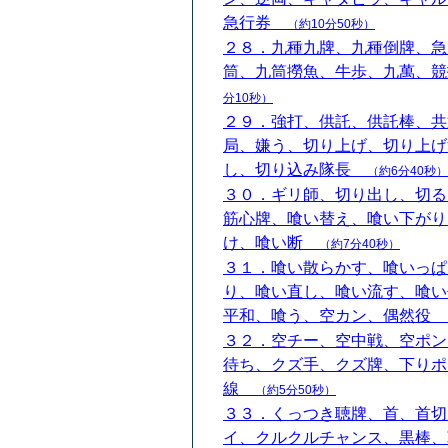
急行券
（約10分50秒）
２８．九種九牌、九種倒牌、急
筒、九筒撈魚、牛歩、九萬、
分10秒）
２９．強打、供託、供託棒、共
局、嫌う、切り上げ、切り上げ
し、切り込み隊長
（約6分40秒）
３０．ギリ師、切り出し、切る
筋心牌、喰い替え、喰い下がり
け、喰い断
（約7分40秒）
３１．喰い散らかす、喰いっぱ
り、喰い直し、喰い流す、喰い
平和、喰う、空カン、偶然役
３２．空チー、空中戦、空ポン
待ち、クズ手、クズ牌、下りポ
線
（約5分50秒）
３３．くっつき聴牌、首、首切
イ、クルクルチャンス、黒棒、