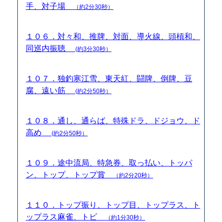
手、対子場
（約2分30秒）
１０６．対々和、推牌、対面、導火線、頭槓和、
同巡内振聴
(約3分30秒）
１０７．独釣寒江雪、東天紅、闘牌、倒牌、豆
腐、遠い筋
(約2分50秒）
１０８．通し、通らば、特殊ドラ、ドジョウ、ド
高め
(約2分50秒）
１０９．途中流局、特急券、取っ払い、トッパ
ン、トップ、トップ賞
（約2分20秒）
１１０．トップ振り、トップ目、トップラス、ト
ップラス麻雀、トビ
（約1分30秒）