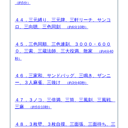
（約5分）
４４．三元縛り、三元牌、三軒リーチ、サンコ
ロ、三向聴、三色同刻
（約6分10秒）
４５．三色同順、三色連刻、３０００・６００
０、三索、三蔵法師、三大役満、散家
（約4分40
秒）
４６．三家和、サンドバッグ、三鳴き、ザンニ
ー、３人麻雀、三抜け
（約3分40秒）
４７．３ノコ、三倍満、三筒、三風刻、三風戦、
三麻
（約5分10秒）
４８．３枚壁、３枚自摸、三面張、三面待ち、三