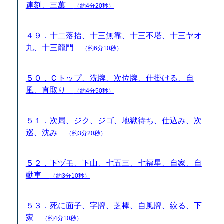
連刻、三萬
（約4分20秒）
４９．十二落抬、十三無靠、十三不塔、十三ヤオ
九、十三龍門
（約6分10秒）
５０．Ｃトップ、洗牌、次位牌、仕掛ける、自
風、直取り
（約4分50秒）
５１．次局、ジク、ジゴ、地獄待ち、仕込み、次
巡、沈み
（約3分20秒）
５２．下ヅモ、下山、七五三、七福星、自家、自
動車
（約3分10秒）
５３．死に面子、字牌、芝棒、自風牌、絞る、下
家
（約4分10秒）