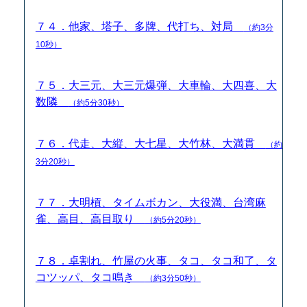
７４．他家、塔子、多牌、代打ち、対局
（約3分
10秒）
７５．大三元、大三元爆弾、大車輪、大四喜、大
数隣
（約5分30秒）
７６．代走、大縦、大七星、大竹林、大満貫
（約
3分20秒）
７７．大明槓、タイムボカン、大役満、台湾麻
雀、高目、高目取り
（約5分20秒）
７８．卓割れ、竹屋の火事、タコ、タコ和了、タ
コツッパ、タコ鳴き
（約3分50秒）