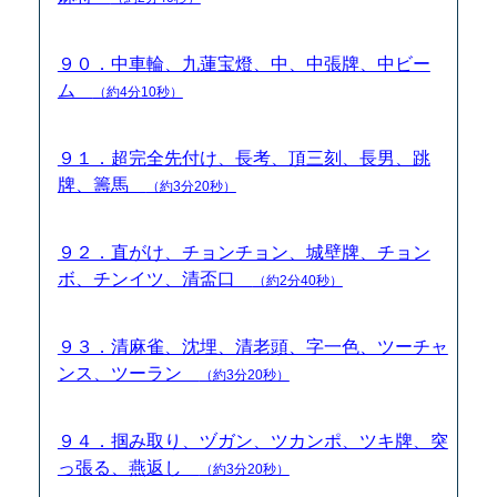
９０．中車輪、九蓮宝燈、中、中張牌、中ビー
ム
（約4分10秒）
９１．超完全先付け、長考、頂三刻、長男、跳
牌、籌馬
（約3分20秒）
９２．直がけ、チョンチョン、城壁牌、チョン
ボ、チンイツ、清盃口
（約2分40秒）
９３．清麻雀、沈埋、清老頭、字一色、ツーチャ
ンス、ツーラン
（約3分20秒）
９４．掴み取り、ヅガン、ツカンポ、ツキ牌、突
っ張る、燕返し
（約3分20秒）