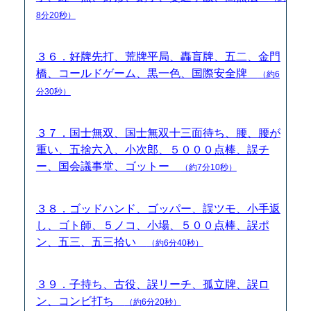
8分20秒）
３６．好牌先打、荒牌平局、轟盲牌、五二、金門
橋、コールドゲーム、黒一色、国際安全牌
（約6
分30秒）
３７．国士無双、国士無双十三面待ち、腰、腰が
重い、五捨六入、小次郎、５０００点棒、誤チ
ー、国会議事堂、ゴットー
（約7分10秒）
３８．ゴッドハンド、ゴッパー、誤ツモ、小手返
し、ゴト師、５ノコ、小場、５００点棒、誤ポ
ン、五三、五三拾い
（約6分40秒）
３９．子持ち、古役、誤リーチ、孤立牌、誤ロ
ン、コンビ打ち
（約6分20秒）