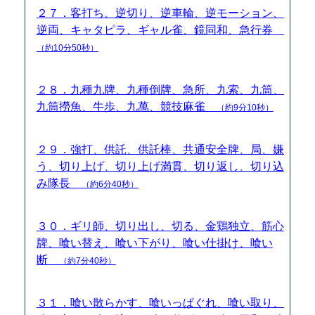
２７．客打ち、逆切り、逆車輪、逆モーション、
逆両、キャタピラ、ギャル雀、鏡同和、急行券
（約10分50秒）
２８．九種九牌、九種倒牌、急所、九索、九筒、
九筒撈魚、牛歩、九萬、競技麻雀
（約9分10秒）
２９．強打、供託、供託棒、共通安全牌、局、嫌
う、切り上げ、切り上げ満貫、切り返し、切り込
み隊長
（約6分40秒）
３０．ギリ師、切り出し、切る、金鶏独立、筋心
牌、喰い替え、喰い下がり、喰い仕掛け、喰い
断
（約7分40秒）
３１．喰い散らかす、喰いっぱぐれ、喰い取り、