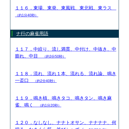
１１６．東場、東発、東風戦、東北戦、東ラス
（約1分40秒）
ナ行の麻雀用語
１１７．中絞り、流し満貫、中付け、中抜き、中
膨れ、中目
（約3分50秒）
１１８．流れ、流れ１本、流れる、流れ論、鳴き
一盃口
（約2分40秒）
１１９．鳴き槓、鳴きタコ、鳴きタン、鳴き麻
雀、鳴く
（約1分20秒）
１２０．なしなし、ナナトオサン、ナナナナ、何