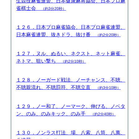
生競技麻雀連盟、日本健康麻将協会、日本プロ麻
雀棋士会
（約3分20秒）
１２６．日本プロ麻雀協会、日本プロ麻雀連盟、
日本麻雀連盟、抜きドラ、抜け番
（約2分20秒）
１２７．ヌル、ぬるい、ネクスト、ネット麻雀、
ネトマ、狙い撃ち
（約2分10秒）
１２８．ノーガード戦法、ノーチャンス、不聴、
不聴親流れ、不聴罰符、不聴立直
（約3分10秒）
１２９．ノー和了、ノーマーク、伸びる、ノベタ
ン、のみ、のみキック、のみ手
（約2分40秒）
１３０．ノンラス打法、場、八索、八筒、八萬、