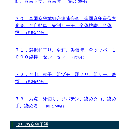
筋、宣言ドラ、宣言牌
（約3分30秒）
７０．全国麻雀業組合総連合会、全国麻雀段位審
査会、全自動卓、先制リーチ、全体牌譜、全体
役
（約5分20秒）
７１．選択和了り、全荘、尖張牌、全ツッパ、１
０００点棒、センニセン
（約3分）
７２．全山、索子、即ヅモ、即ノリ、即リー、底
符
（約3分30秒）
７３．素点、外切り、ソバテン、染めタコ、染め
手、染める
（約3分50秒）
タ行の麻雀用語