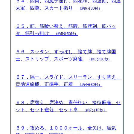
６４．四筒、四風子連打、四花和、四連刻、四連
太宝、四萬、スカート捲り
（約6分30秒）
６５．筋、筋喰い替え、筋牌、筋牌刻、筋バッ
タ、筋引っ掛け
（約5分50秒）
６６．スッタン、ずっぽし、捨て牌、捨て牌国
士、ストリップ、スポーツ麻雀
（約3分20秒）
６７．隅一、スライド、スリーラン、すり替え、
青函連絡船、正準手、正着
（約4分30秒）
６８．席替え、席決め、責任払い、接待麻雀、セ
ット、セット雀荘、セット卓
（約7分10秒）
６９．攻める、１０００オール、全欠け、疝気