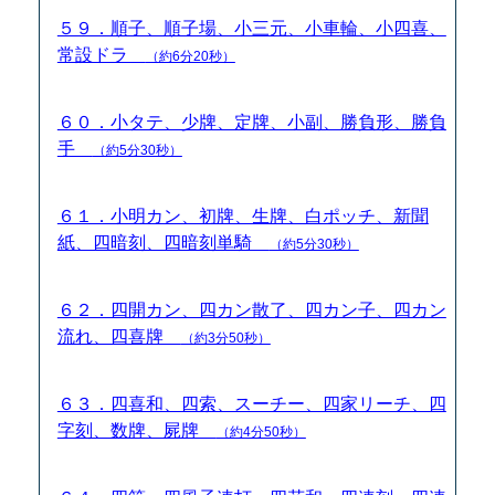
５９．順子、順子場、小三元、小車輪、小四喜、
常設ドラ
（約6分20秒）
６０．小タテ、少牌、定牌、小副、勝負形、勝負
手
（約5分30秒）
６１．小明カン、初牌、生牌、白ポッチ、新聞
紙、四暗刻、四暗刻単騎
（約5分30秒）
６２．四開カン、四カン散了、四カン子、四カン
流れ、四喜牌
（約3分50秒）
６３．四喜和、四索、スーチー、四家リーチ、四
字刻、数牌、屍牌
（約4分50秒）