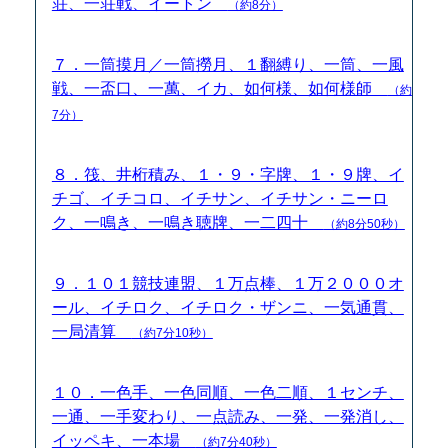
荘、一荘戦、イートン
（約8分）
７．一筒摸月／一筒撈月、１翻縛り、一筒、一風
戦、一盃口、一萬、イカ、如何様、如何様師
（約
7分）
８．筏、井桁積み、１・９・字牌、１・９牌、イ
チゴ、イチコロ、イチサン、イチサン・ニーロ
ク、一鳴き、一鳴き聴牌、一二四十
（約8分50秒）
９．１０１競技連盟、１万点棒、１万２０００オ
ール、イチロク、イチロク・ザンニ、一気通貫、
一局清算
（約7分10秒）
１０．一色手、一色同順、一色二順、１センチ、
一通、一手変わり、一点読み、一発、一発消し、
イッペキ、一本場
（約7分40秒）