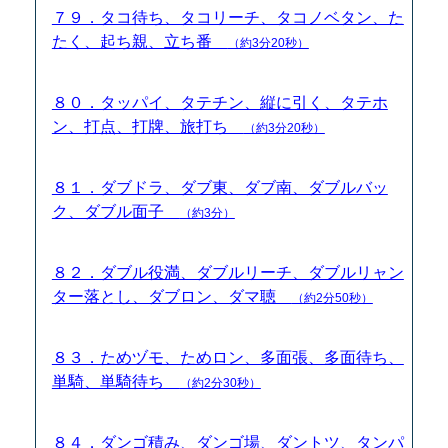
７９．タコ待ち、タコリーチ、タコノベタン、た
たく、起ち親、立ち番
（約3分20秒）
８０．タッパイ、タテチン、縦に引く、タテホ
ン、打点、打牌、旅打ち
（約3分20秒）
８１．ダブドラ、ダブ東、ダブ南、ダブルバッ
ク、ダブル面子
（約3分）
８２．ダブル役満、ダブルリーチ、ダブルリャン
ター落とし、ダブロン、ダマ聴
（約2分50秒）
８３．ためヅモ、ためロン、多面張、多面待ち、
単騎、単騎待ち
（約2分30秒）
８４．ダンゴ積み、ダンゴ場、ダントツ、タンパ