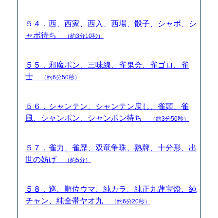
５４．西、西家、西入、西場、骰子、シャボ、シ
ャボ待ち
（約3分10秒）
５５．邪魔ポン、三味線、雀鬼会、雀ゴロ、雀
士
（約6分50秒）
５６．シャンテン、シャンテン戻し、雀頭、雀
風、シャンポン、シャンポン待ち
（約3分50秒）
５７．雀力、雀歴、双竜争珠、熟牌、十分形、出
世の妨げ
（約5分）
５８．巡、順位ウマ、純カラ、純正九蓮宝燈、純
チャン、純全帯ヤオ九
（約6分20秒）