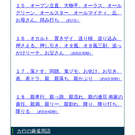
１５．オープン立直、大物手、オーラス、オール
グリーン、オールスター、オールマイティ、丘、
お母さん、拝み打ち
（約7分）
１６．オカルト、置きザイ、送り槓、送り込み、
押さえる、押し引き、オタ風、オタ風三刻、追っ
かけリーチ、お父さん
（約6分30秒）
１７．落とす、同聴、鬼ヅモ、お化け、お引き、
表、表ドラ、親、親落ち、親かぶり
（約4分30秒）
１８．親孝行、親っ跳、親流れ、親の連荘 南家の
責任、親満、親リー、親割れ、降り、降り打ち、
降りる
（約5分40秒）
カ行の麻雀用語