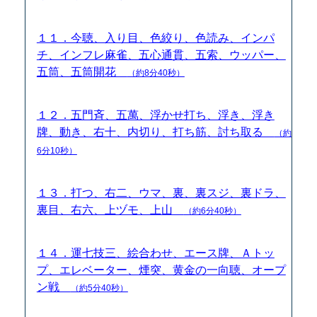
１１．今聴、入り目、色絞り、色読み、インパ
チ、インフレ麻雀、五心通貫、五索、ウッパー、
五筒、五筒開花
（約8分40秒）
１２．五門斉、五萬、浮かせ打ち、浮き、浮き
牌、動き、右十、内切り、打ち筋、討ち取る
（約
6分10秒）
１３．打つ、右二、ウマ、裏、裏スジ、裏ドラ、
裏目、右六、上ヅモ、上山
（約6分40秒）
１４．運七技三、絵合わせ、エース牌、Ａトッ
プ、エレベーター、煙突、黄金の一向聴、オープ
ン戦
（約5分40秒）