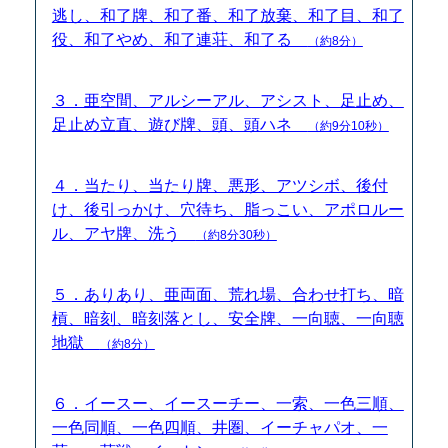
逃し、和了牌、和了番、和了放棄、和了目、和了
役、和了やめ、和了連荘、和了る
（約8分）
３．亜空間、アルシーアル、アシスト、足止め、
足止め立直、遊び牌、頭、頭ハネ
（約9分10秒）
４．当たり、当たり牌、悪形、アツシボ、後付
け、後引っかけ、穴待ち、脂っこい、アポロルー
ル、アヤ牌、洗う
（約8分30秒）
５．ありあり、亜両面、荒れ場、合わせ打ち、暗
槓、暗刻、暗刻落とし、安全牌、一向聴、一向聴
地獄
（約8分）
６．イースー、イースーチー、一索、一色三順、
一色同順、一色四順、井圏、イーチャパオ、一