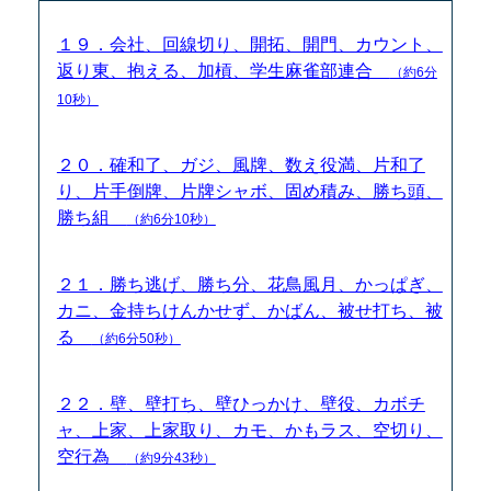
１９．会社、回線切り、開拓、開門、カウント、
返り東、抱える、加槓、学生麻雀部連合
（約6分
10秒）
２０．確和了、ガジ、風牌、数え役満、片和了
り、片手倒牌、片牌シャボ、固め積み、勝ち頭、
勝ち組
（約6分10秒）
２１．勝ち逃げ、勝ち分、花鳥風月、かっぱぎ、
カニ、金持ちけんかせず、かばん、被せ打ち、被
る
（約6分50秒）
２２．壁、壁打ち、壁ひっかけ、壁役、カボチ
ャ、上家、上家取り、カモ、かもラス、空切り、
空行為
（約9分43秒）