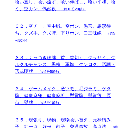
喰い直し、喰い流す、喰い伸ばし、喰い平和、喰
う、空カン、偶然役
（約10分20秒）
３２．空チー、空中戦、空ポン、愚形、愚形待
ち、クズ手、クズ牌、下りポン、口三味線
（約5
分50秒）
３３．くっつき聴牌、首、首切り、グラサイ、ク
ルクルチャンス、黒棒、軍旗、クンロク、形聴・
形式聴牌
（約5分50秒）
３４．ゲームメイク、激ツモ、毛ジラミ、ゲタ
牌、健康麻雀、健康麻将、懸賞牌、懸賞役、原
点、懸牌
（約6分10秒）
３５．現張り、現物、現物喰い替え、元禄積み、
子、紅一点、好形、刻子、交通事故、高点法
（約