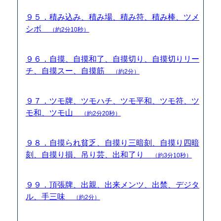
９５．積み込み、積み場、積み符、積み棒、ツメ
シボ
（約2分10秒）
９６．自摸、自摸和了、自摸切り、自摸切りリー
チ、自摸スー、自摸筋
（約2分）
９７．ツモ牌、ツモハチ、ツモ平和、ツモ符、ツ
モ和、ツモ山
（約2分20秒）
９８．自摸られ貧乏、自摸り三暗刻、自摸り四暗
刻、自摸り損、吊り芸、出和了り
（約3分10秒）
９９．頂張牌、出親、出来メンツ、出禁、デジタ
ル、手三味
（約2分）