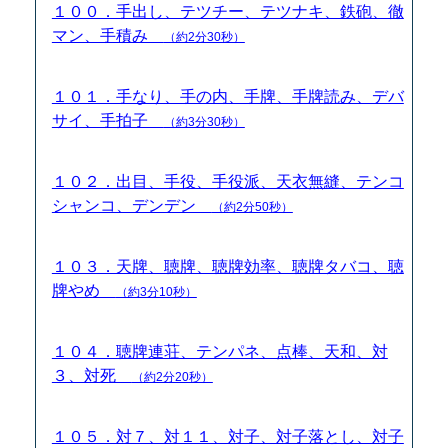
１００．手出し、テツチー、テツナキ、鉄砲、徹
マン、手積み
（約2分30秒）
１０１．手なり、手の内、手牌、手牌読み、デバ
サイ、手拍子
（約3分30秒）
１０２．出目、手役、手役派、天衣無縫、テンコ
シャンコ、デンデン
（約2分50秒）
１０３．天牌、聴牌、聴牌効率、聴牌タバコ、聴
牌やめ
（約3分10秒）
１０４．聴牌連荘、テンパネ、点棒、天和、対
３、対死
（約2分20秒）
１０５．対７、対１１、対子、対子落とし、対子