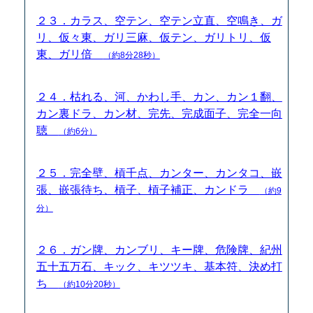
２３．カラス、空テン、空テン立直、空鳴き、ガ
リ、仮々東、ガリ三麻、仮テン、ガリトリ、仮
東、ガリ倍
（約8分28秒）
２４．枯れる、河、かわし手、カン、カン１翻、
カン裏ドラ、カン材、完先、完成面子、完全一向
聴
（約6分）
２５．完全壁、槓千点、カンター、カンタコ、嵌
張、嵌張待ち、槓子、槓子補正、カンドラ
（約9
分）
２６．ガン牌、カンブリ、キー牌、危険牌、紀州
五十五万石、キック、キツツキ、基本符、決め打
ち
（約10分20秒）