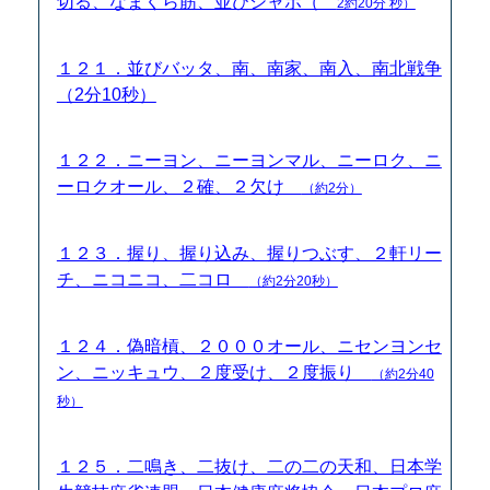
切る、なまくら筋、並びシャボ（
2約20分 秒）
１２１．並びバッタ、南、南家、南入、南北戦争
（2分10秒）
１２２．ニーヨン、ニーヨンマル、ニーロク、ニ
ーロクオール、２確、２欠け
（約2分）
１２３．握り、握り込み、握りつぶす、２軒リー
チ、ニコニコ、二コロ
（約2分20秒）
１２４．偽暗槓、２０００オール、ニセンヨンセ
ン、ニッキュウ、２度受け、２度振り
（約2分40
秒）
１２５．二鳴き、二抜け、二の二の天和、日本学