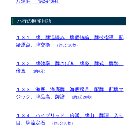
八連荘
（約2分40秒）
ハ行の麻雀用語
１３１．牌、牌温読み、牌価値論、牌技指導、配
給原点、牌交換
（約3分20秒）
１３２．牌効率、牌さばき、牌姿、牌式、牌勢、
倍直
（約4分）
１３３．海底、海底牌、海底撈月、配牌、配牌マ
ジック、牌品高、牌譜
（約3分20秒）
１３４．ハイブリッド、倍満、牌山、牌理、入り
目、牌流定石
（約3分30秒）