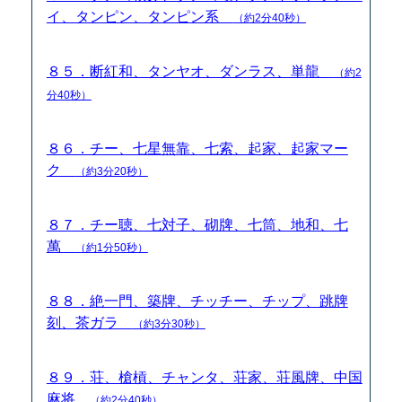
イ、タンピン、タンピン系
（約2分40秒）
８５．断紅和、タンヤオ、ダンラス、単龍
（約2
分40秒）
８６．チー、七星無靠、七索、起家、起家マー
ク
（約3分20秒）
８７．チー聴、七対子、砌牌、七筒、地和、七
萬
（約1分50秒）
８８．絶一門、築牌、チッチー、チップ、跳牌
刻、茶ガラ
（約3分30秒）
８９．荘、槍槓、チャンタ、荘家、荘風牌、中国
麻将
（約2分40秒）