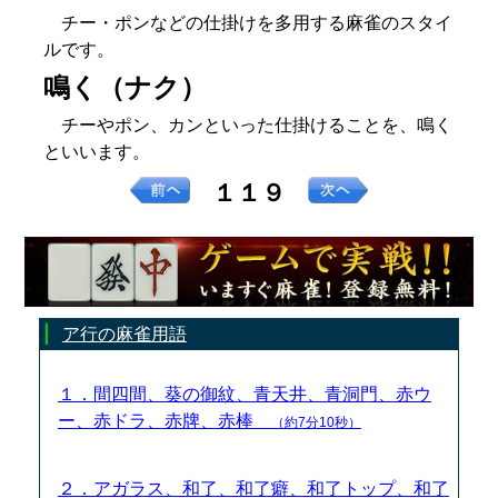
チー・ポンなどの仕掛けを多用する麻雀のスタイ
ルです。
鳴く（ナク）
チーやポン、カンといった仕掛けることを、鳴く
といいます。
１１９
ア行の麻雀用語
１．間四間、葵の御紋、青天井、青洞門、赤ウ
ー、赤ドラ、赤牌、赤棒
（約7分10秒）
２．アガラス、和了、和了癖、和了トップ、和了