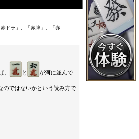
「赤ドラ」、「赤牌」、「赤
ば、
と
が河に並んで
なのではないかという読み方で