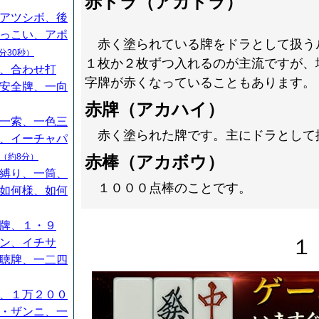
赤ドラ（アカドラ）
アツシボ、後
っこい、アポ
赤く塗られている牌をドラとして扱う
分30秒）
１枚か２枚ずつ入れるのが主流ですが、
、合わせ打
字牌が赤くなっていることもあります。
安全牌、一向
赤牌（アカハイ）
一索、一色三
赤く塗られた牌です。主にドラとして
、イーチャパ
（約8分）
赤棒（アカボウ）
縛り、一筒、
１０００点棒のことです。
如何様、如何
牌、１・９
１
ン、イチサ
聴牌、一二四
、１万２００
・ザンニ、一