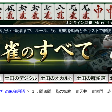
りたい上級者まで、ルール、役、戦略を動画とテキストで解説
ア行の麻雀用語
１．間四間、葵の御紋、青天井、青洞門、赤