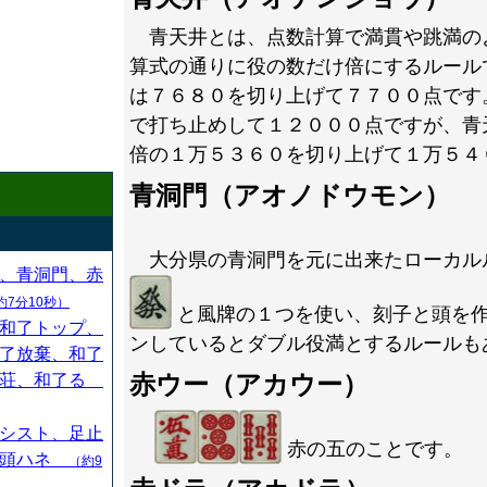
青天井とは、点数計算で満貫や跳満の
算式の通りに役の数だけ倍にするルール
は７６８０を切り上げて７７００点です
で打ち止めして１２０００点ですが、青
倍の１万５３６０を切り上げて１万５４
青洞門（アオノドウモン）
大分県の青洞門を元に出来たローカル
、青洞門、赤
約7分10秒）
と風牌の１つを使い、刻子と頭を
和了トップ、
ンしているとダブル役満とするルールも
了放棄、和了
赤ウー（アカウー）
連荘、和了る
シスト、足止
赤の五のことです。
、頭ハネ
（約9