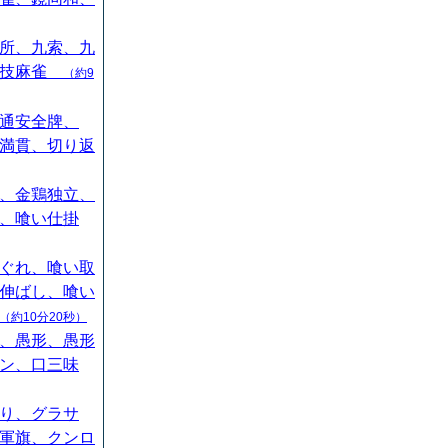
所、九索、九
競技麻雀
（約9
通安全牌、
満貫、切り返
、金鶏独立、
、喰い仕掛
ぐれ、喰い取
伸ばし、喰い
（約10分20秒）
、愚形、愚形
ン、口三味
り、グラサ
軍旗、クンロ