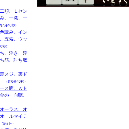
二順、１セン
み、一発、一
約7分40秒）
色読み、イン
、五索、ウッ
40秒）
ち、浮き、浮
ち筋、討ち取
裏スジ、裏ド
山
（約6分40秒）
ース牌、Ａト
金の一向聴、
オーラス、オ
オールマイテ
（約7分）