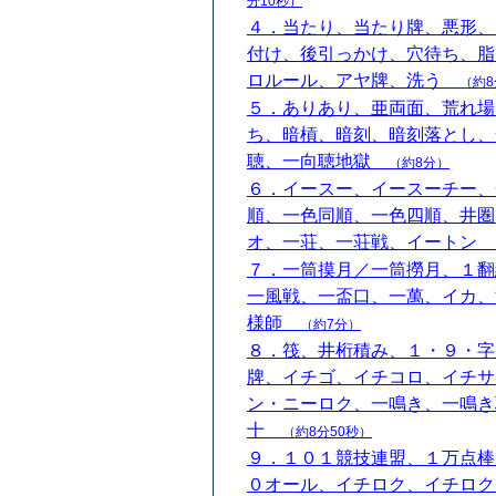
分10秒）
４．当たり、当たり牌、悪形、
付け、後引っかけ、穴待ち、脂
ロルール、アヤ牌、洗う
（約8
５．ありあり、亜両面、荒れ場
ち、暗槓、暗刻、暗刻落とし、
聴、一向聴地獄
（約8分）
６．イースー、イースーチー、
順、一色同順、一色四順、井圏
オ、一荘、一荘戦、イートン
７．一筒摸月／一筒撈月、１翻
一風戦、一盃口、一萬、イカ、
様師
（約7分）
８．筏、井桁積み、１・９・字
牌、イチゴ、イチコロ、イチサ
ン・ニーロク、一鳴き、一鳴き
十
（約8分50秒）
９．１０１競技連盟、１万点棒
０オール、イチロク、イチロク