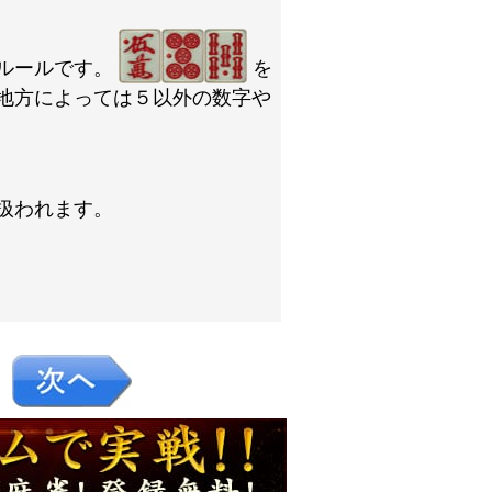
ルールです。
を
地方によっては５以外の数字や
扱われます。