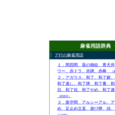
麻雀用語辞典
ア行の麻雀用語
１．間四間、葵の御紋、青天井
ウー、赤ドラ、赤牌、赤棒
（
２．アガラス、和了、和了癖、
和了逃し、和了牌、和了番、和
目、和了役、和了やめ、和了
（約8分）
３．亜空間、アルシーアル、ア
め、足止め立直、遊び牌、頭