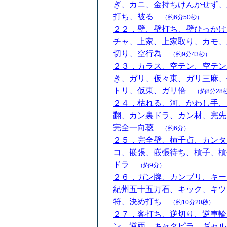
ぎ、カニ、金持ちけんかせず、
打ち、被る
（約6分50秒）
２２．壁、壁打ち、壁ひっかけ
チャ、上家、上家取り、カモ、
切り、空行為
（約9分43秒）
２３．カラス、空テン、空テン
き、ガリ、仮々東、ガリ三麻、
トリ、仮東、ガリ倍
（約8分28
２４．枯れる、河、かわし手、
翻、カン裏ドラ、カン材、完先
完全一向聴
（約6分）
２５．完全壁、槓千点、カンタ
コ、嵌張、嵌張待ち、槓子、槓
ドラ
（約9分）
２６．ガン牌、カンブリ、キー
紀州五十五万石、キック、キツ
符、決め打ち
（約10分20秒）
２７．客打ち、逆切り、逆車輪
ン、逆両、キャタピラ、ギャル