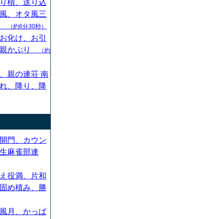
り槓、送り込
風、オタ風三
ん
（約6分30秒）
お化け、お引
、親かぶり
（約
、親の連荘 南
れ、降り、降
開門、カウン
生麻雀部連
え役満、片和
固め積み、勝
風月、かっぱ