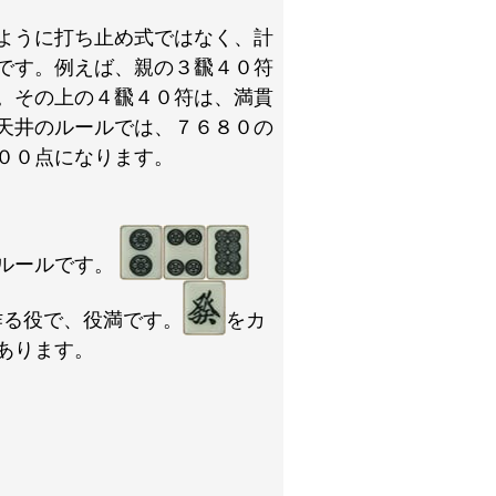
ように打ち止め式ではなく、計
です。例えば、親の３飜４０符
。その上の４飜４０符は、満貫
天井のルールでは、７６８０の
００点になります。
ルールです。
作る役で、役満です。
をカ
あります。