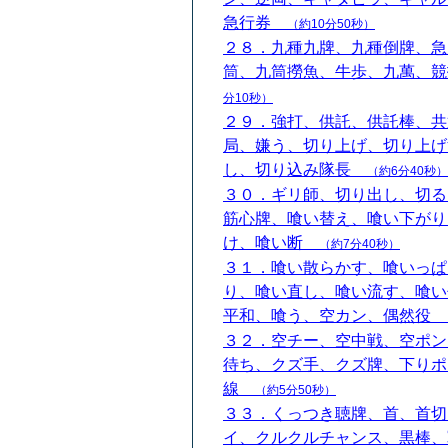
急行券
（約10分50秒）
２８．九種九牌、九種倒牌、急
筒、九筒撈魚、牛歩、九萬、
分10秒）
２９．強打、供託、供託棒、共
局、嫌う、切り上げ、切り上げ
し、切り込み隊長
（約6分40秒）
３０．ギリ師、切り出し、切る
筋心牌、喰い替え、喰い下がり
け、喰い断
（約7分40秒）
３１．喰い散らかす、喰いっぱ
り、喰い直し、喰い流す、喰い
平和、喰う、空カン、偶然役
３２．空チー、空中戦、空ポン
待ち、クズ手、クズ牌、下りポ
線
（約5分50秒）
３３．くっつき聴牌、首、首切
イ、クルクルチャンス、黒棒、