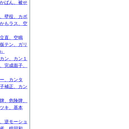
かばん、被せ
、壁役、カボ
かもラス、空
立直、空鳴
仮テン、ガリ
秒）
カン、カン１
、完成面子、
ー、カンタ
子補正、カン
牌、危険牌、
ツキ、基本
、逆モーショ
雀、鏡同和、