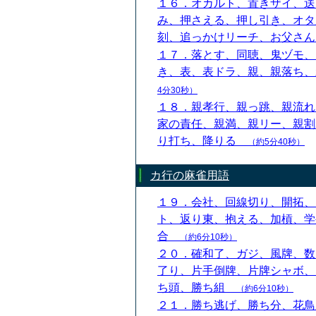
１６．オカルト、置きザイ、送
み、押さえる、押し引き、オタ
刻、追っかけリーチ、お父さ
１７．落とす、同聴、鬼ヅモ、
き、表、表ドラ、親、親落ち
4分30秒）
１８．親孝行、親っ跳、親流れ
家の責任、親満、親リー、親割
り打ち、降りる
（約5分40秒）
カ行の麻雀用語
１９．会社、回線切り、開拓、
ト、返り東、抱える、加槓、学
合
（約6分10秒）
２０．確和了、ガジ、風牌、数
了り、片手倒牌、片牌シャボ、
ち頭、勝ち組
（約6分10秒）
２１．勝ち逃げ、勝ち分、花鳥