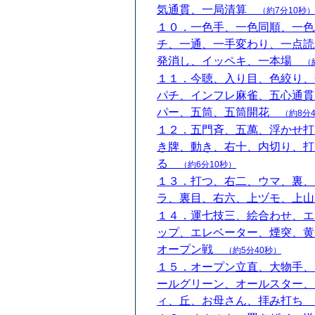
気通貫、一局清算
（約7分10秒）
１０．一色手、一色同順、一色
チ、一通、一手変わり、一点読
発消し、イッペキ、一本場
（
１１．今聴、入り目、色絞り、
パチ、インフレ麻雀、五心通貫
パー、五筒、五筒開花
（約8分
１２．五門斉、五萬、浮かせ打
き牌、動き、右十、内切り、打
る
（約6分10秒）
１３．打つ、右二、ウマ、裏、
ラ、裏目、右六、上ヅモ、上
１４．運七技三、絵合わせ、エ
ップ、エレベーター、煙突、黄
オープン戦
（約5分40秒）
１５．オープン立直、大物手、
ールグリーン、オールスター、
ィ、丘、お母さん、拝み打ち