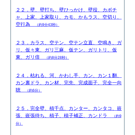
２２．壁、壁打ち、壁ひっかけ、壁役、カボチ
ャ、上家、上家取り、カモ、かもラス、空切り、
空行為
（約9分43秒）
２３．カラス、空テン、空テン立直、空鳴き、ガ
リ、仮々東、ガリ三麻、仮テン、ガリトリ、仮
東、ガリ倍
（約8分28秒）
２４．枯れる、河、かわし手、カン、カン１翻、
カン裏ドラ、カン材、完先、完成面子、完全一向
聴
（約6分）
２５．完全壁、槓千点、カンター、カンタコ、嵌
張、嵌張待ち、槓子、槓子補正、カンドラ
（約9
分）