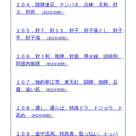
１０４．聴牌連荘、テンパネ、点棒、天和、対
３、対死
（約2分20秒）
１０５．対７、対１１、対子、対子落とし、対子
手、対子場
（約2分30秒）
１０６．対々和、推牌、対面、導火線、頭槓和、
同巡内振聴
(約3分30秒）
１０７．独釣寒江雪、東天紅、闘牌、倒牌、豆
腐、遠い筋
(約2分50秒）
１０８．通し、通らば、特殊ドラ、ドジョウ、ド
高め
(約2分50秒）
１０９．途中流局、特急券、取っ払い、トッパ