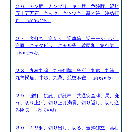
２６．ガン牌、カンブリ、キー牌、危険牌、紀州
五十五万石、キック、キツツキ、基本符、決め打
ち
（約10分20秒）
２７．客打ち、逆切り、逆車輪、逆モーション、
逆両、キャタピラ、ギャル雀、鏡同和、急行券
（約10分50秒）
２８．九種九牌、九種倒牌、急所、九索、九筒、
九筒撈魚、牛歩、九萬、競技麻雀
（約9分10秒）
２９．強打、供託、供託棒、共通安全牌、局、嫌
う、切り上げ、切り上げ満貫、切り返し、切り込
み隊長
（約6分40秒）
３０．ギリ師、切り出し、切る、金鶏独立、筋心