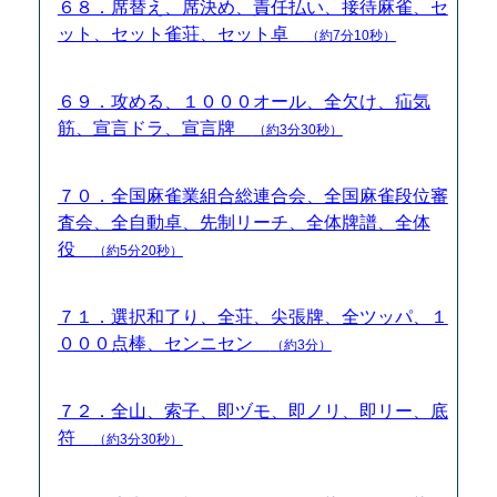
６８．席替え、席決め、責任払い、接待麻雀、セ
ット、セット雀荘、セット卓
（約7分10秒）
６９．攻める、１０００オール、全欠け、疝気
筋、宣言ドラ、宣言牌
（約3分30秒）
７０．全国麻雀業組合総連合会、全国麻雀段位審
査会、全自動卓、先制リーチ、全体牌譜、全体
役
（約5分20秒）
７１．選択和了り、全荘、尖張牌、全ツッパ、１
０００点棒、センニセン
（約3分）
７２．全山、索子、即ヅモ、即ノリ、即リー、底
符
（約3分30秒）