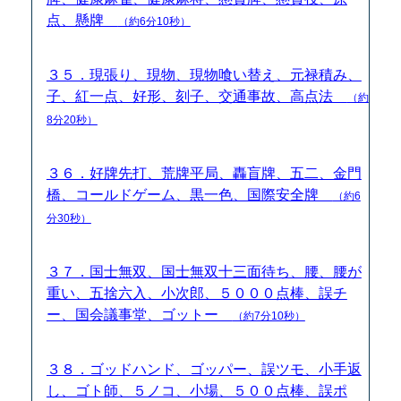
点、懸牌
（約6分10秒）
３５．現張り、現物、現物喰い替え、元禄積み、
子、紅一点、好形、刻子、交通事故、高点法
（約
8分20秒）
３６．好牌先打、荒牌平局、轟盲牌、五二、金門
橋、コールドゲーム、黒一色、国際安全牌
（約6
分30秒）
３７．国士無双、国士無双十三面待ち、腰、腰が
重い、五捨六入、小次郎、５０００点棒、誤チ
ー、国会議事堂、ゴットー
（約7分10秒）
３８．ゴッドハンド、ゴッパー、誤ツモ、小手返
し、ゴト師、５ノコ、小場、５００点棒、誤ポ