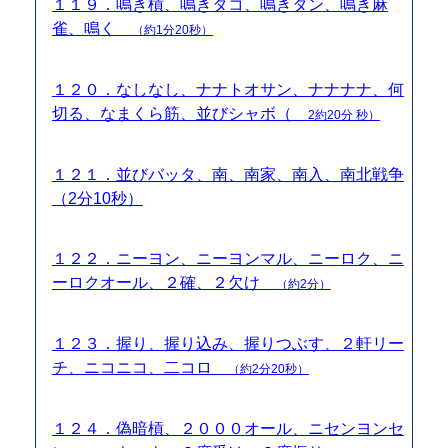
１１９．鳴き槓、鳴きタコ、鳴きタン、鳴き麻
雀、鳴く
（約1分20秒）
１２０．なしなし、ナナトオサン、ナナナナ、何
切る、なまくら筋、並びシャボ（
2約20分 秒）
１２１．並びバッタ、南、南家、南入、南北戦争
（2分10秒）
１２２．ニーヨン、ニーヨンマル、ニーロク、ニ
ーロクオール、２確、２欠け
（約2分）
１２３．握り、握り込み、握りつぶす、２軒リー
チ、ニコニコ、二コロ
（約2分20秒）
１２４．偽暗槓、２０００オール、ニセンヨンセ