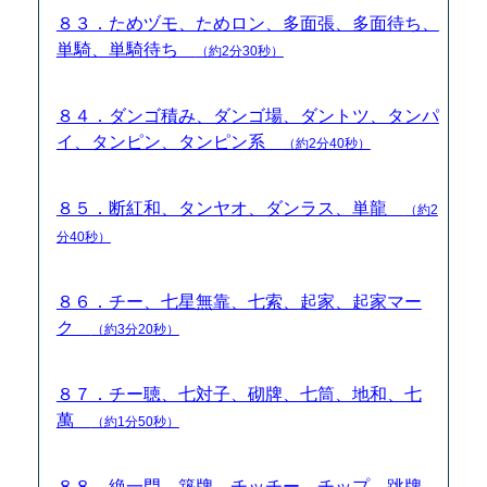
８３．ためヅモ、ためロン、多面張、多面待ち、
単騎、単騎待ち
（約2分30秒）
８４．ダンゴ積み、ダンゴ場、ダントツ、タンパ
イ、タンピン、タンピン系
（約2分40秒）
８５．断紅和、タンヤオ、ダンラス、単龍
（約2
分40秒）
８６．チー、七星無靠、七索、起家、起家マー
ク
（約3分20秒）
８７．チー聴、七対子、砌牌、七筒、地和、七
萬
（約1分50秒）
８８．絶一門、築牌、チッチー、チップ、跳牌