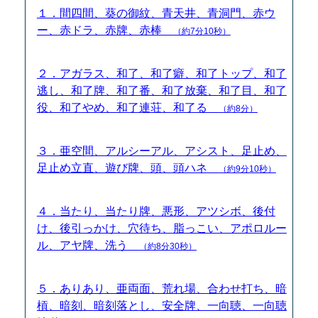
１．間四間、葵の御紋、青天井、青洞門、赤ウ
ー、赤ドラ、赤牌、赤棒
（約7分10秒）
２．アガラス、和了、和了癖、和了トップ、和了
逃し、和了牌、和了番、和了放棄、和了目、和了
役、和了やめ、和了連荘、和了る
（約8分）
３．亜空間、アルシーアル、アシスト、足止め、
足止め立直、遊び牌、頭、頭ハネ
（約9分10秒）
４．当たり、当たり牌、悪形、アツシボ、後付
け、後引っかけ、穴待ち、脂っこい、アポロルー
ル、アヤ牌、洗う
（約8分30秒）
５．ありあり、亜両面、荒れ場、合わせ打ち、暗
槓、暗刻、暗刻落とし、安全牌、一向聴、一向聴