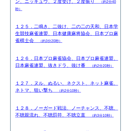
ン、ニッキュウ、２度受け、２度振り
（約2分40
秒）
１２５．二鳴き、二抜け、二の二の天和、日本学
生競技麻雀連盟、日本健康麻将協会、日本プロ麻
雀棋士会
（約3分20秒）
１２６．日本プロ麻雀協会、日本プロ麻雀連盟、
日本麻雀連盟、抜きドラ、抜け番
（約2分20秒）
１２７．ヌル、ぬるい、ネクスト、ネット麻雀、
ネトマ、狙い撃ち
（約2分10秒）
１２８．ノーガード戦法、ノーチャンス、不聴、
不聴親流れ、不聴罰符、不聴立直
（約3分10秒）