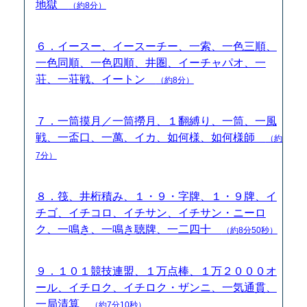
地獄
（約8分）
６．イースー、イースーチー、一索、一色三順、
一色同順、一色四順、井圏、イーチャパオ、一
荘、一荘戦、イートン
（約8分）
７．一筒摸月／一筒撈月、１翻縛り、一筒、一風
戦、一盃口、一萬、イカ、如何様、如何様師
（約
7分）
８．筏、井桁積み、１・９・字牌、１・９牌、イ
チゴ、イチコロ、イチサン、イチサン・ニーロ
ク、一鳴き、一鳴き聴牌、一二四十
（約8分50秒）
９．１０１競技連盟、１万点棒、１万２０００オ
ール、イチロク、イチロク・ザンニ、一気通貫、
一局清算
（約7分10秒）