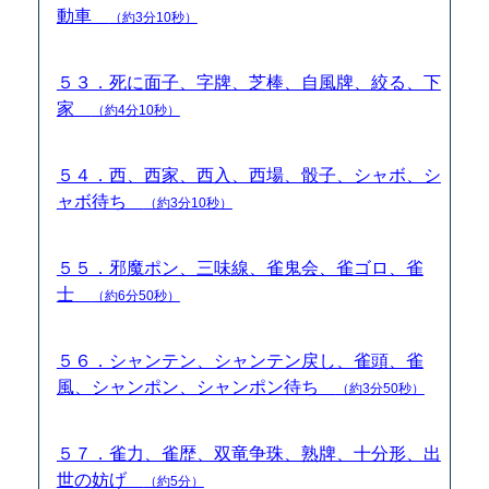
動車
（約3分10秒）
５３．死に面子、字牌、芝棒、自風牌、絞る、下
家
（約4分10秒）
５４．西、西家、西入、西場、骰子、シャボ、シ
ャボ待ち
（約3分10秒）
５５．邪魔ポン、三味線、雀鬼会、雀ゴロ、雀
士
（約6分50秒）
５６．シャンテン、シャンテン戻し、雀頭、雀
風、シャンポン、シャンポン待ち
（約3分50秒）
５７．雀力、雀歴、双竜争珠、熟牌、十分形、出
世の妨げ
（約5分）