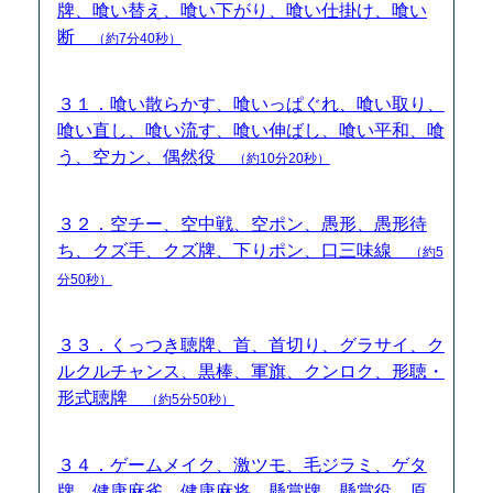
牌、喰い替え、喰い下がり、喰い仕掛け、喰い
断
（約7分40秒）
３１．喰い散らかす、喰いっぱぐれ、喰い取り、
喰い直し、喰い流す、喰い伸ばし、喰い平和、喰
う、空カン、偶然役
（約10分20秒）
３２．空チー、空中戦、空ポン、愚形、愚形待
ち、クズ手、クズ牌、下りポン、口三味線
（約5
分50秒）
３３．くっつき聴牌、首、首切り、グラサイ、ク
ルクルチャンス、黒棒、軍旗、クンロク、形聴・
形式聴牌
（約5分50秒）
３４．ゲームメイク、激ツモ、毛ジラミ、ゲタ
牌、健康麻雀、健康麻将、懸賞牌、懸賞役、原