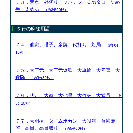
７３．素点、外切り、ソバテン、染めタコ、染め
手、染める
（約3分50秒）
タ行の麻雀用語
７４．他家、塔子、多牌、代打ち、対局
（約3分
10秒）
７５．大三元、大三元爆弾、大車輪、大四喜、大
数隣
（約5分30秒）
７６．代走、大縦、大七星、大竹林、大満貫
（約
3分20秒）
７７．大明槓、タイムボカン、大役満、台湾麻
雀、高目、高目取り
（約5分20秒）