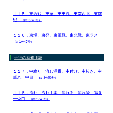
１１５．東西戦、東家、東東戦、東南西北、東南
戦
（約1分40秒）
１１６．東場、東発、東風戦、東北戦、東ラス
（約1分40秒）
ナ行の麻雀用語
１１７．中絞り、流し満貫、中付け、中抜き、中
膨れ、中目
（約3分50秒）
１１８．流れ、流れ１本、流れる、流れ論、鳴き
一盃口
（約2分40秒）