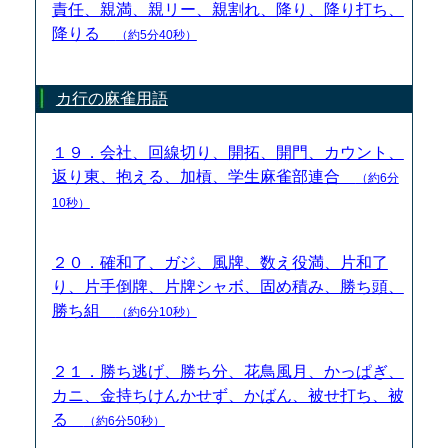
責任、親満、親リー、親割れ、降り、降り打ち、
降りる
（約5分40秒）
カ行の麻雀用語
１９．会社、回線切り、開拓、開門、カウント、
返り東、抱える、加槓、学生麻雀部連合
（約6分
10秒）
２０．確和了、ガジ、風牌、数え役満、片和了
り、片手倒牌、片牌シャボ、固め積み、勝ち頭、
勝ち組
（約6分10秒）
２１．勝ち逃げ、勝ち分、花鳥風月、かっぱぎ、
カニ、金持ちけんかせず、かばん、被せ打ち、被
る
（約6分50秒）