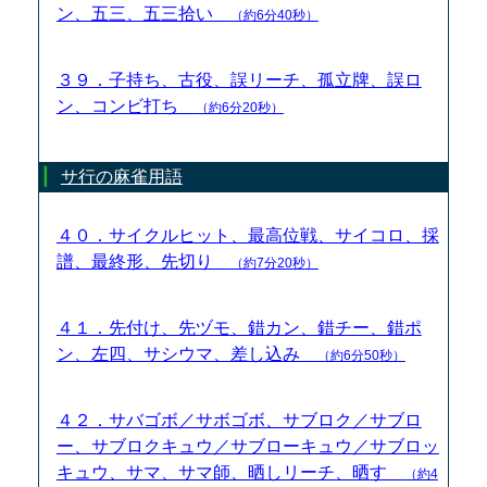
ン、五三、五三拾い
（約6分40秒）
３９．子持ち、古役、誤リーチ、孤立牌、誤ロ
ン、コンビ打ち
（約6分20秒）
サ行の麻雀用語
４０．サイクルヒット、最高位戦、サイコロ、採
譜、最終形、先切り
（約7分20秒）
４１．先付け、先ヅモ、錯カン、錯チー、錯ポ
ン、左四、サシウマ、差し込み
（約6分50秒）
４２．サバゴボ／サボゴボ、サブロク／サブロ
ー、サブロクキュウ／サブローキュウ／サブロッ
キュウ、サマ、サマ師、晒しリーチ、晒す
（約4