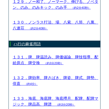
１２９．ノー和了、ノーマーク、伸びる、ノベタ
ン、のみ、のみキック、のみ手
（約2分40秒）
１３０．ノンラス打法、場、八索、八筒、八萬、
八連荘
（約2分40秒）
ハ行の麻雀用語
１３１．牌、牌温読み、牌価値論、牌技指導、配
給原点、牌交換
（約3分20秒）
１３２．牌効率、牌さばき、牌姿、牌式、牌勢、
倍直
（約4分）
１３３．海底、海底牌、海底撈月、配牌、配牌マ
ジック、牌品高、牌譜
（約3分20秒）