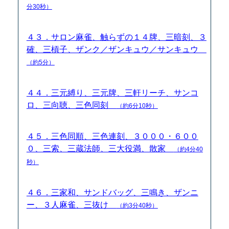
分30秒）
４３．サロン麻雀、触らずの１４牌、三暗刻、３
確、三槓子、ザンク／ザンキュウ／サンキュウ
（約5分）
４４．三元縛り、三元牌、三軒リーチ、サンコ
ロ、三向聴、三色同刻
（約6分10秒）
４５．三色同順、三色連刻、３０００・６００
０、三索、三蔵法師、三大役満、散家
（約4分40
秒）
４６．三家和、サンドバッグ、三鳴き、ザンニ
ー、３人麻雀、三抜け
（約3分40秒）