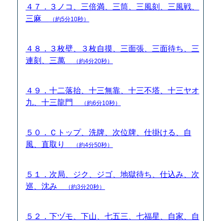
４７．３ノコ、三倍満、三筒、三風刻、三風戦、
三麻
（約5分10秒）
４８．３枚壁、３枚自摸、三面張、三面待ち、三
連刻、三萬
（約4分20秒）
４９．十二落抬、十三無靠、十三不塔、十三ヤオ
九、十三龍門
（約6分10秒）
５０．Ｃトップ、洗牌、次位牌、仕掛ける、自
風、直取り
（約4分50秒）
５１．次局、ジク、ジゴ、地獄待ち、仕込み、次
巡、沈み
（約3分20秒）
５２．下ヅモ、下山、七五三、七福星、自家、自