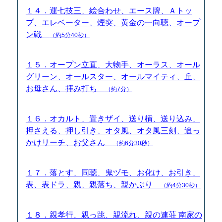
１４．運七技三、絵合わせ、エース牌、Ａトッ
プ、エレベーター、煙突、黄金の一向聴、オープ
ン戦
（約5分40秒）
１５．オープン立直、大物手、オーラス、オール
グリーン、オールスター、オールマイティ、丘、
お母さん、拝み打ち
（約7分）
１６．オカルト、置きザイ、送り槓、送り込み、
押さえる、押し引き、オタ風、オタ風三刻、追っ
かけリーチ、お父さん
（約6分30秒）
１７．落とす、同聴、鬼ヅモ、お化け、お引き、
表、表ドラ、親、親落ち、親かぶり
（約4分30秒）
１８．親孝行、親っ跳、親流れ、親の連荘 南家の