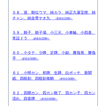
５８．巡、順位ウマ、純カラ、純正九蓮宝燈、純
チャン、純全帯ヤオ九
（約6分20秒）
５９．順子、順子場、小三元、小車輪、小四喜、
常設ドラ
（約6分20秒）
６０．小タテ、少牌、定牌、小副、勝負形、勝負
手
（約5分30秒）
６１．小明カン、初牌、生牌、白ポッチ、新聞
紙、四暗刻、四暗刻単騎
（約5分30秒）
６２．四開カン、四カン散了、四カン子、四カン
流れ、四喜牌
（約3分50秒）