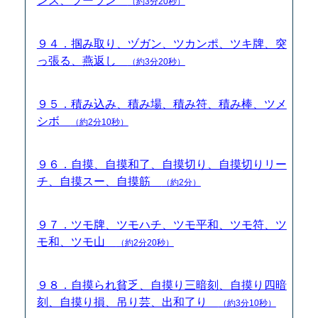
ンス、ツーラン
（約3分20秒）
９４．掴み取り、ヅガン、ツカンポ、ツキ牌、突
っ張る、燕返し
（約3分20秒）
９５．積み込み、積み場、積み符、積み棒、ツメ
シボ
（約2分10秒）
９６．自摸、自摸和了、自摸切り、自摸切りリー
チ、自摸スー、自摸筋
（約2分）
９７．ツモ牌、ツモハチ、ツモ平和、ツモ符、ツ
モ和、ツモ山
（約2分20秒）
９８．自摸られ貧乏、自摸り三暗刻、自摸り四暗
刻、自摸り損、吊り芸、出和了り
（約3分10秒）