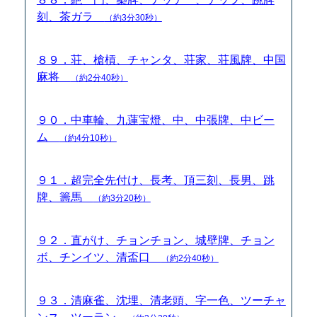
刻、茶ガラ
（約3分30秒）
８９．荘、槍槓、チャンタ、荘家、荘風牌、中国
麻将
（約2分40秒）
９０．中車輪、九蓮宝燈、中、中張牌、中ビー
ム
（約4分10秒）
９１．超完全先付け、長考、頂三刻、長男、跳
牌、籌馬
（約3分20秒）
９２．直がけ、チョンチョン、城壁牌、チョン
ボ、チンイツ、清盃口
（約2分40秒）
９３．清麻雀、沈埋、清老頭、字一色、ツーチャ