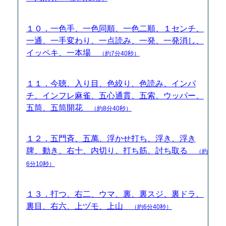
１０．一色手、一色同順、一色二順、１センチ、
一通、一手変わり、一点読み、一発、一発消し、
イッペキ、一本場
（約7分40秒）
１１．今聴、入り目、色絞り、色読み、インパ
チ、インフレ麻雀、五心通貫、五索、ウッパー、
五筒、五筒開花
（約8分40秒）
１２．五門斉、五萬、浮かせ打ち、浮き、浮き
牌、動き、右十、内切り、打ち筋、討ち取る
（約
6分10秒）
１３．打つ、右二、ウマ、裏、裏スジ、裏ドラ、
裏目、右六、上ヅモ、上山
（約6分40秒）