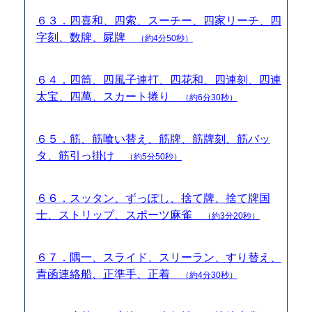
６３．四喜和、四索、スーチー、四家リーチ、四
字刻、数牌、屍牌
（約4分50秒）
６４．四筒、四風子連打、四花和、四連刻、四連
太宝、四萬、スカート捲り
（約6分30秒）
６５．筋、筋喰い替え、筋牌、筋牌刻、筋バッ
タ、筋引っ掛け
（約5分50秒）
６６．スッタン、ずっぽし、捨て牌、捨て牌国
士、ストリップ、スポーツ麻雀
（約3分20秒）
６７．隅一、スライド、スリーラン、すり替え、
青函連絡船、正準手、正着
（約4分30秒）