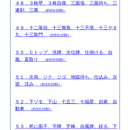
４８．３枚壁、３枚自摸、三面張、三面待ち、三
連刻、三萬
（約4分20秒）
４９．十二落抬、十三無靠、十三不塔、十三ヤオ
九、十三龍門
（約6分10秒）
５０．Ｃトップ、洗牌、次位牌、仕掛ける、自
風、直取り
（約4分50秒）
５１．次局、ジク、ジゴ、地獄待ち、仕込み、次
巡、沈み
（約3分20秒）
５２．下ヅモ、下山、七五三、七福星、自家、自
動車
（約3分10秒）
５３．死に面子、字牌、芝棒、自風牌、絞る、下