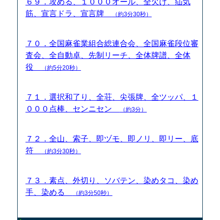
６９．攻める、１０００オール、全欠け、疝気
筋、宣言ドラ、宣言牌
（約3分30秒）
７０．全国麻雀業組合総連合会、全国麻雀段位審
査会、全自動卓、先制リーチ、全体牌譜、全体
役
（約5分20秒）
７１．選択和了り、全荘、尖張牌、全ツッパ、１
０００点棒、センニセン
（約3分）
７２．全山、索子、即ヅモ、即ノリ、即リー、底
符
（約3分30秒）
７３．素点、外切り、ソバテン、染めタコ、染め
手、染める
（約3分50秒）