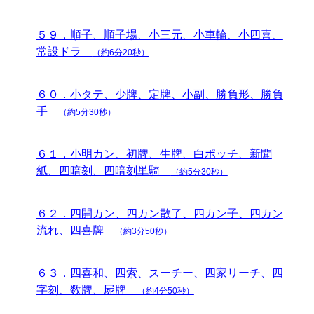
５９．順子、順子場、小三元、小車輪、小四喜、
常設ドラ
（約6分20秒）
６０．小タテ、少牌、定牌、小副、勝負形、勝負
手
（約5分30秒）
６１．小明カン、初牌、生牌、白ポッチ、新聞
紙、四暗刻、四暗刻単騎
（約5分30秒）
６２．四開カン、四カン散了、四カン子、四カン
流れ、四喜牌
（約3分50秒）
６３．四喜和、四索、スーチー、四家リーチ、四
字刻、数牌、屍牌
（約4分50秒）