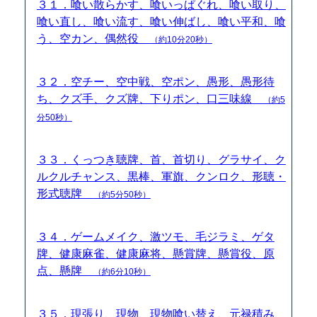
３１．喰い散らかす、喰いっぱぐれ、喰い取り、
喰い直し、喰い流す、喰い伸ばし、喰い平和、喰
う、空カン、偶然役
（約10分20秒）
３２．空チー、空中戦、空ポン、愚形、愚形待
ち、クズ手、クズ牌、下りポン、口三味線
（約5
分50秒）
３３．くっつき聴牌、首、首切り、グラサイ、ク
ルクルチャンス、黒棒、軍旗、クンロク、形聴・
形式聴牌
（約5分50秒）
３４．ゲームメイク、激ツモ、毛ジラミ、ゲタ
牌、健康麻雀、健康麻将、懸賞牌、懸賞役、原
点、懸牌
（約6分10秒）
３５．現張り、現物、現物喰い替え、元禄積み、