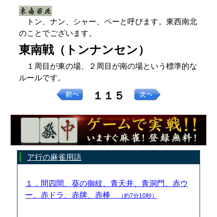
トン、ナン、シャー、ペーと呼びます。東西南北
のことでございます。
東南戦（トンナンセン）
１周目が東の場、２周目が南の場という標準的な
ルールです。
１１５
ア行の麻雀用語
１．間四間、葵の御紋、青天井、青洞門、赤ウ
ー、赤ドラ、赤牌、赤棒
（約7分10秒）