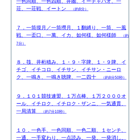
一色同順、一色四順、井圏、イーチャパオ、一
荘、一荘戦、イートン
（約8分）
７．一筒摸月／一筒撈月、１翻縛り、一筒、一風
戦、一盃口、一萬、イカ、如何様、如何様師
（約
7分）
８．筏、井桁積み、１・９・字牌、１・９牌、イ
チゴ、イチコロ、イチサン、イチサン・ニーロ
ク、一鳴き、一鳴き聴牌、一二四十
（約8分50秒）
９．１０１競技連盟、１万点棒、１万２０００オ
ール、イチロク、イチロク・ザンニ、一気通貫、
一局清算
（約7分10秒）
１０．一色手、一色同順、一色二順、１センチ、
一通、一手変わり、一点読み、一発、一発消し、