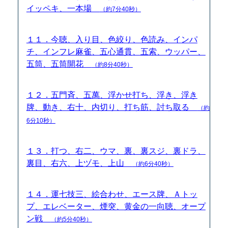
イッペキ、一本場
（約7分40秒）
１１．今聴、入り目、色絞り、色読み、インパ
チ、インフレ麻雀、五心通貫、五索、ウッパー、
五筒、五筒開花
（約8分40秒）
１２．五門斉、五萬、浮かせ打ち、浮き、浮き
牌、動き、右十、内切り、打ち筋、討ち取る
（約
6分10秒）
１３．打つ、右二、ウマ、裏、裏スジ、裏ドラ、
裏目、右六、上ヅモ、上山
（約6分40秒）
１４．運七技三、絵合わせ、エース牌、Ａトッ
プ、エレベーター、煙突、黄金の一向聴、オープ
ン戦
（約5分40秒）