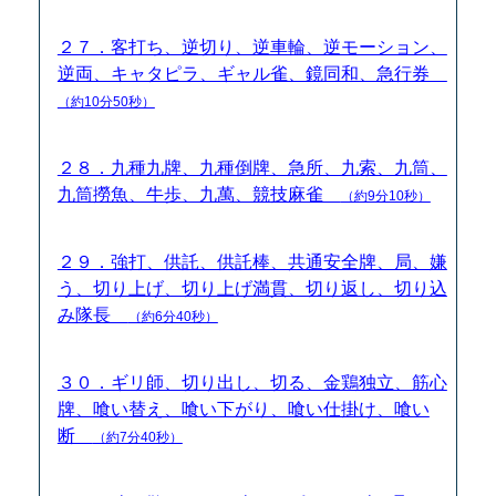
２７．客打ち、逆切り、逆車輪、逆モーション、
逆両、キャタピラ、ギャル雀、鏡同和、急行券
（約10分50秒）
２８．九種九牌、九種倒牌、急所、九索、九筒、
九筒撈魚、牛歩、九萬、競技麻雀
（約9分10秒）
２９．強打、供託、供託棒、共通安全牌、局、嫌
う、切り上げ、切り上げ満貫、切り返し、切り込
み隊長
（約6分40秒）
３０．ギリ師、切り出し、切る、金鶏独立、筋心
牌、喰い替え、喰い下がり、喰い仕掛け、喰い
断
（約7分40秒）