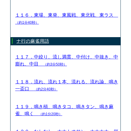
１１６．東場、東発、東風戦、東北戦、東ラス
（約1分40秒）
ナ行の麻雀用語
１１７．中絞り、流し満貫、中付け、中抜き、中
膨れ、中目
（約3分50秒）
１１８．流れ、流れ１本、流れる、流れ論、鳴き
一盃口
（約2分40秒）
１１９．鳴き槓、鳴きタコ、鳴きタン、鳴き麻
雀、鳴く
（約1分20秒）