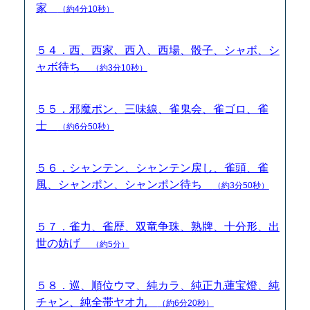
家
（約4分10秒）
５４．西、西家、西入、西場、骰子、シャボ、シ
ャボ待ち
（約3分10秒）
５５．邪魔ポン、三味線、雀鬼会、雀ゴロ、雀
士
（約6分50秒）
５６．シャンテン、シャンテン戻し、雀頭、雀
風、シャンポン、シャンポン待ち
（約3分50秒）
５７．雀力、雀歴、双竜争珠、熟牌、十分形、出
世の妨げ
（約5分）
５８．巡、順位ウマ、純カラ、純正九蓮宝燈、純
チャン、純全帯ヤオ九
（約6分20秒）