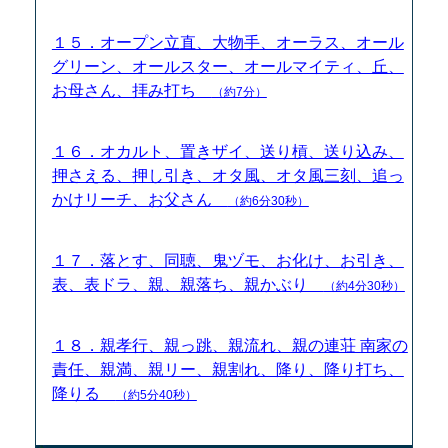
１５．オープン立直、大物手、オーラス、オール
グリーン、オールスター、オールマイティ、丘、
お母さん、拝み打ち
（約7分）
１６．オカルト、置きザイ、送り槓、送り込み、
押さえる、押し引き、オタ風、オタ風三刻、追っ
かけリーチ、お父さん
（約6分30秒）
１７．落とす、同聴、鬼ヅモ、お化け、お引き、
表、表ドラ、親、親落ち、親かぶり
（約4分30秒）
１８．親孝行、親っ跳、親流れ、親の連荘 南家の
責任、親満、親リー、親割れ、降り、降り打ち、
降りる
（約5分40秒）