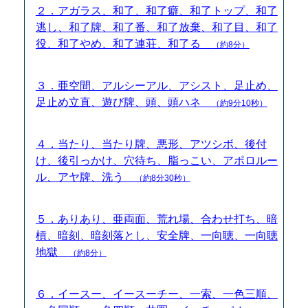
２．アガラス、和了、和了癖、和了トップ、和了
逃し、和了牌、和了番、和了放棄、和了目、和了
役、和了やめ、和了連荘、和了る
（約8分）
３．亜空間、アルシーアル、アシスト、足止め、
足止め立直、遊び牌、頭、頭ハネ
（約9分10秒）
４．当たり、当たり牌、悪形、アツシボ、後付
け、後引っかけ、穴待ち、脂っこい、アポロルー
ル、アヤ牌、洗う
（約8分30秒）
５．ありあり、亜両面、荒れ場、合わせ打ち、暗
槓、暗刻、暗刻落とし、安全牌、一向聴、一向聴
地獄
（約8分）
６．イースー、イースーチー、一索、一色三順、