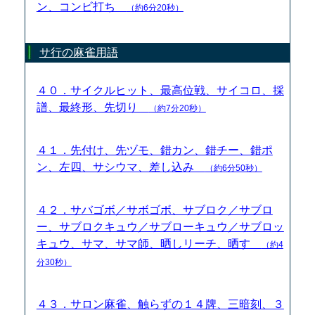
ン、コンビ打ち
（約6分20秒）
サ行の麻雀用語
４０．サイクルヒット、最高位戦、サイコロ、採
譜、最終形、先切り
（約7分20秒）
４１．先付け、先ヅモ、錯カン、錯チー、錯ポ
ン、左四、サシウマ、差し込み
（約6分50秒）
４２．サバゴボ／サボゴボ、サブロク／サブロ
ー、サブロクキュウ／サブローキュウ／サブロッ
キュウ、サマ、サマ師、晒しリーチ、晒す
（約4
分30秒）
４３．サロン麻雀、触らずの１４牌、三暗刻、３