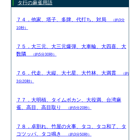
タ行の麻雀用語
７４．他家、塔子、多牌、代打ち、対局
（約3分
10秒）
７５．大三元、大三元爆弾、大車輪、大四喜、大
数隣
（約5分30秒）
７６．代走、大縦、大七星、大竹林、大満貫
（約
3分20秒）
７７．大明槓、タイムボカン、大役満、台湾麻
雀、高目、高目取り
（約5分20秒）
７８．卓割れ、竹屋の火事、タコ、タコ和了、タ
コツッパ、タコ鳴き
（約3分50秒）