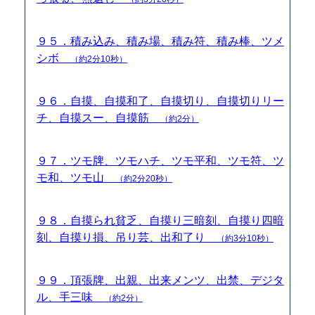
９５．積み込み、積み場、積み符、積み棒、ツメ
シボ
（約2分10秒）
９６．自摸、自摸和了、自摸切り、自摸切りリー
チ、自摸スー、自摸筋
（約2分）
９７．ツモ牌、ツモハチ、ツモ平和、ツモ符、ツ
モ和、ツモ山
（約2分20秒）
９８．自摸られ貧乏、自摸り三暗刻、自摸り四暗
刻、自摸り損、吊り芸、出和了り
（約3分10秒）
９９．頂張牌、出親、出来メンツ、出禁、デジタ
ル、手三味
（約2分）