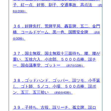
子、紅一点、好形、刻子、交通事故、高点法
（約
8分20秒）
３６．好牌先打、荒牌平局、轟盲牌、五二、金門
橋、コールドゲーム、黒一色、国際安全牌
（約6
分30秒）
３７．国士無双、国士無双十三面待ち、腰、腰が
重い、五捨六入、小次郎、５０００点棒、誤チ
ー、国会議事堂、ゴットー
（約7分10秒）
３８．ゴッドハンド、ゴッパー、誤ツモ、小手返
し、ゴト師、５ノコ、小場、５００点棒、誤ポ
ン、五三、五三拾い
（約6分40秒）
３９．子持ち、古役、誤リーチ、孤立牌、誤ロ