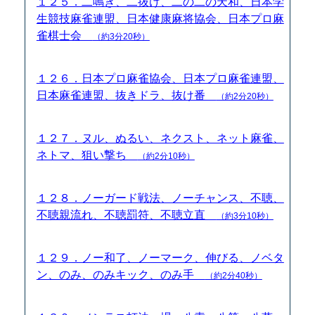
１２５．二鳴き、二抜け、二の二の天和、日本学
生競技麻雀連盟、日本健康麻将協会、日本プロ麻
雀棋士会
（約3分20秒）
１２６．日本プロ麻雀協会、日本プロ麻雀連盟、
日本麻雀連盟、抜きドラ、抜け番
（約2分20秒）
１２７．ヌル、ぬるい、ネクスト、ネット麻雀、
ネトマ、狙い撃ち
（約2分10秒）
１２８．ノーガード戦法、ノーチャンス、不聴、
不聴親流れ、不聴罰符、不聴立直
（約3分10秒）
１２９．ノー和了、ノーマーク、伸びる、ノベタ
ン、のみ、のみキック、のみ手
（約2分40秒）