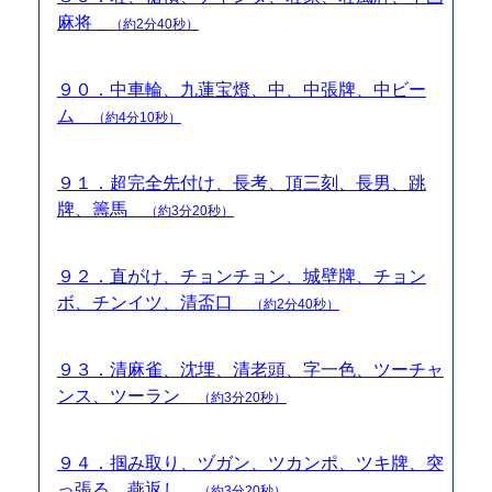
麻将
（約2分40秒）
９０．中車輪、九蓮宝燈、中、中張牌、中ビー
ム
（約4分10秒）
９１．超完全先付け、長考、頂三刻、長男、跳
牌、籌馬
（約3分20秒）
９２．直がけ、チョンチョン、城壁牌、チョン
ボ、チンイツ、清盃口
（約2分40秒）
９３．清麻雀、沈埋、清老頭、字一色、ツーチャ
ンス、ツーラン
（約3分20秒）
９４．掴み取り、ヅガン、ツカンポ、ツキ牌、突
っ張る、燕返し
（約3分20秒）