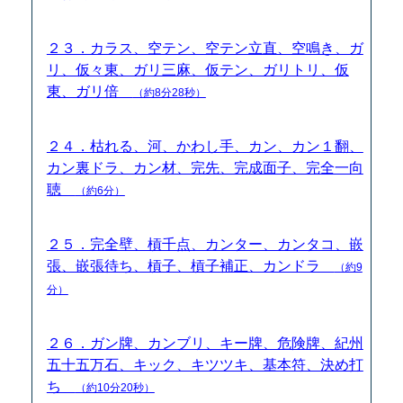
２３．カラス、空テン、空テン立直、空鳴き、ガ
リ、仮々東、ガリ三麻、仮テン、ガリトリ、仮
東、ガリ倍
（約8分28秒）
２４．枯れる、河、かわし手、カン、カン１翻、
カン裏ドラ、カン材、完先、完成面子、完全一向
聴
（約6分）
２５．完全壁、槓千点、カンター、カンタコ、嵌
張、嵌張待ち、槓子、槓子補正、カンドラ
（約9
分）
２６．ガン牌、カンブリ、キー牌、危険牌、紀州
五十五万石、キック、キツツキ、基本符、決め打
ち
（約10分20秒）