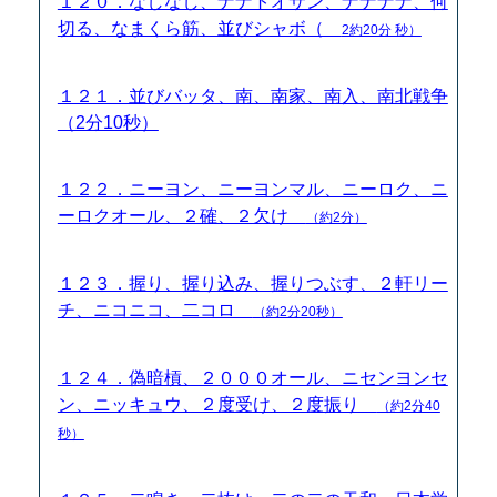
１２０．なしなし、ナナトオサン、ナナナナ、何
切る、なまくら筋、並びシャボ（
2約20分 秒）
１２１．並びバッタ、南、南家、南入、南北戦争
（2分10秒）
１２２．ニーヨン、ニーヨンマル、ニーロク、ニ
ーロクオール、２確、２欠け
（約2分）
１２３．握り、握り込み、握りつぶす、２軒リー
チ、ニコニコ、二コロ
（約2分20秒）
１２４．偽暗槓、２０００オール、ニセンヨンセ
ン、ニッキュウ、２度受け、２度振り
（約2分40
秒）