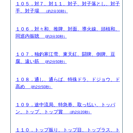
１０５．対７、対１１、対子、対子落とし、対子
手、対子場
（約2分30秒）
１０６．対々和、推牌、対面、導火線、頭槓和、
同巡内振聴
(約3分30秒）
１０７．独釣寒江雪、東天紅、闘牌、倒牌、豆
腐、遠い筋
(約2分50秒）
１０８．通し、通らば、特殊ドラ、ドジョウ、ド
高め
(約2分50秒）
１０９．途中流局、特急券、取っ払い、トッパ
ン、トップ、トップ賞
（約2分20秒）
１１０．トップ振り、トップ目、トップラス、ト