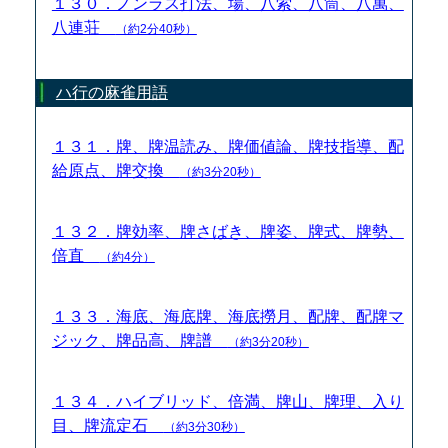
１３０．ノンラス打法、場、八索、八筒、八萬、
八連荘
（約2分40秒）
ハ行の麻雀用語
１３１．牌、牌温読み、牌価値論、牌技指導、配
給原点、牌交換
（約3分20秒）
１３２．牌効率、牌さばき、牌姿、牌式、牌勢、
倍直
（約4分）
１３３．海底、海底牌、海底撈月、配牌、配牌マ
ジック、牌品高、牌譜
（約3分20秒）
１３４．ハイブリッド、倍満、牌山、牌理、入り
目、牌流定石
（約3分30秒）