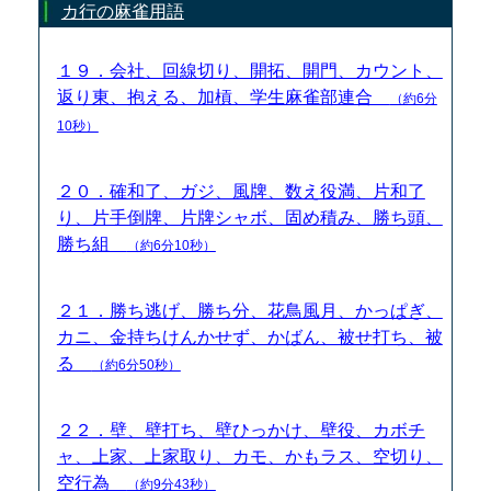
カ行の麻雀用語
１９．会社、回線切り、開拓、開門、カウント、
返り東、抱える、加槓、学生麻雀部連合
（約6分
10秒）
２０．確和了、ガジ、風牌、数え役満、片和了
り、片手倒牌、片牌シャボ、固め積み、勝ち頭、
勝ち組
（約6分10秒）
２１．勝ち逃げ、勝ち分、花鳥風月、かっぱぎ、
カニ、金持ちけんかせず、かばん、被せ打ち、被
る
（約6分50秒）
２２．壁、壁打ち、壁ひっかけ、壁役、カボチ
ャ、上家、上家取り、カモ、かもラス、空切り、
空行為
（約9分43秒）