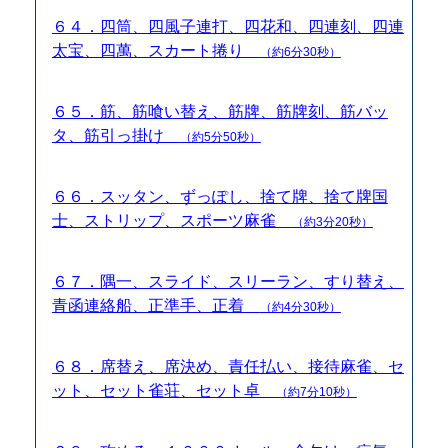
６４．四筒、四風子連打、四花和、四連刻、四連
太宝、四萬、スカート捲り
（約6分30秒）
６５．筋、筋喰い替え、筋牌、筋牌刻、筋バッ
タ、筋引っ掛け
（約5分50秒）
６６．スッタン、ずっぽし、捨て牌、捨て牌国
士、ストリップ、スポーツ麻雀
（約3分20秒）
６７．隅一、スライド、スリーラン、すり替え、
青函連絡船、正準手、正着
（約4分30秒）
６８．席替え、席決め、責任払い、接待麻雀、セ
ット、セット雀荘、セット卓
（約7分10秒）