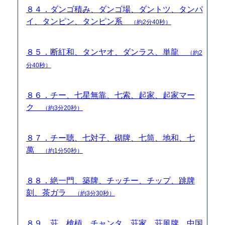
８４．ダンゴ積み、ダンゴ場、ダントツ、タンパ
イ、タンピン、タンピン系
（約2分40秒）
８５．断紅和、タンヤオ、ダンラス、単龍
（約2
分40秒）
８６．チー、七星無靠、七索、起家、起家マー
ク
（約3分20秒）
８７．チー聴、七対子、砌牌、七筒、地和、七
萬
（約1分50秒）
８８．絶一門、築牌、チッチー、チップ、跳牌
刻、茶ガラ
（約3分30秒）
８９．荘、槍槓、チャンタ、荘家、荘風牌、中国