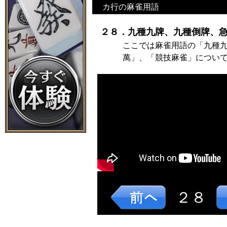
カ行の麻雀用語
２８．九種九牌、九種倒牌、急
ここでは麻雀用語の「九種
萬」、「競技麻雀」につい
２８