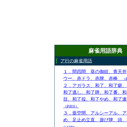
麻雀用語辞典
ア行の麻雀用語
１．間四間、葵の御紋、青天井
ウー、赤ドラ、赤牌、赤棒
（
２．アガラス、和了、和了癖、
和了逃し、和了牌、和了番、和
目、和了役、和了やめ、和了
（約8分）
３．亜空間、アルシーアル、ア
め、足止め立直、遊び牌、頭