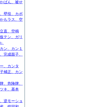
かばん、被せ
、壁役、カボ
かもラス、空
立直、空鳴
仮テン、ガリ
秒）
カン、カン１
、完成面子、
ー、カンタ
子補正、カン
牌、危険牌、
ツキ、基本
、逆モーショ
雀、鏡同和、