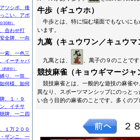
アツシボ、後
牛歩（ギュウホ）
っこい、アポ
牛歩とは、特に悩む場面でもないにも
分30秒）
います。
、合わせ打
安全牌、一向
九萬（キュウワン／キュウマ
一索、一色三
九萬とは、
、萬子の９のことです
、イーチャパ
（約8分）
競技麻雀（キョウギマージャ
縛り、一筒、
競技麻雀とは、一般的な遊技の麻雀や
如何様、如何
異なり、スポーツマンシップにのっとっ
牌、１・９
い合う目的の麻雀のことです。多くのプ
ン、イチサ
聴牌、一二四
２
、１万２００
・ザンニ、一