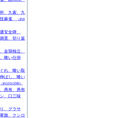
所、九索、九
競技麻雀
（約9
通安全牌、
満貫、切り返
、金鶏独立、
、喰い仕掛
ぐれ、喰い取
伸ばし、喰い
（約10分20秒）
、愚形、愚形
ン、口三味
り、グラサ
軍旗、クンロ