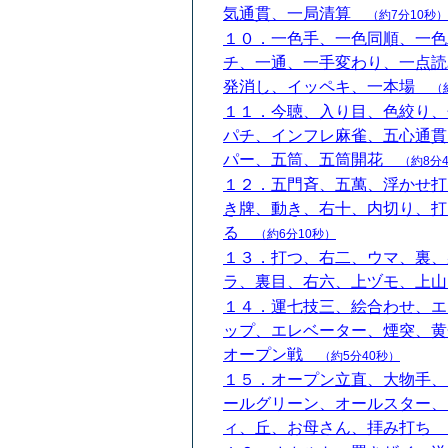
気通貫、一局清算
（約7分10秒）
１０．一色手、一色同順、一色
チ、一通、一手変わり、一点読
発消し、イッペキ、一本場
（
１１．今聴、入り目、色絞り、
パチ、インフレ麻雀、五心通貫
パー、五筒、五筒開花
（約8分
１２．五門斉、五萬、浮かせ打
き牌、動き、右十、内切り、打
る
（約6分10秒）
１３．打つ、右二、ウマ、裏、
ラ、裏目、右六、上ヅモ、上
１４．運七技三、絵合わせ、エ
ップ、エレベーター、煙突、黄
オープン戦
（約5分40秒）
１５．オープン立直、大物手、
ールグリーン、オールスター、
ィ、丘、お母さん、拝み打ち