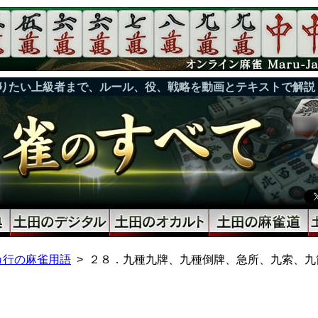
りたい上級者まで、ルール、役、戦略を動画とテキストで解説
カ行の麻雀用語
２８．九種九牌、九種倒牌、急所、九索、九