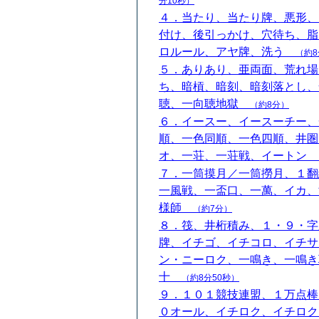
分10秒）
４．当たり、当たり牌、悪形、
付け、後引っかけ、穴待ち、脂
ロルール、アヤ牌、洗う
（約8
５．ありあり、亜両面、荒れ場
ち、暗槓、暗刻、暗刻落とし、
聴、一向聴地獄
（約8分）
６．イースー、イースーチー、
順、一色同順、一色四順、井圏
オ、一荘、一荘戦、イートン
７．一筒摸月／一筒撈月、１翻
一風戦、一盃口、一萬、イカ、
様師
（約7分）
８．筏、井桁積み、１・９・字
牌、イチゴ、イチコロ、イチサ
ン・ニーロク、一鳴き、一鳴き
十
（約8分50秒）
９．１０１競技連盟、１万点棒
０オール、イチロク、イチロク