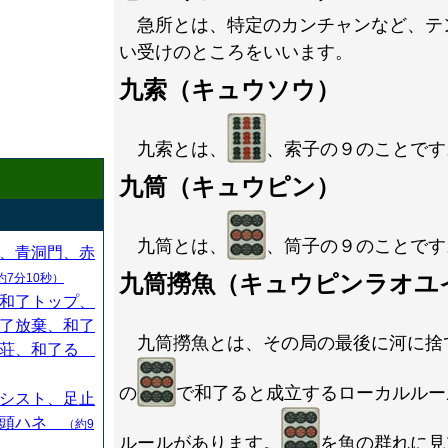
急所とは、特定のカンチャンなど、テ
い受けのところをいいます。
九索（キュウソウ）
九索とは、
、索子の９のことです
九筒（キュウピン）
九筒とは、
、筒子の９のことです
、青洞門、赤
九筒撈魚（キュウピンラオユ
約7分10秒）
和了トップ、
了放棄、和了
九筒撈魚とは、その局の最後に河に捨
連荘、和了る
の
で和了ると成立するローカルルー
シスト、足止
、頭ハネ
（約9
ルールがあります。
を魚の群れに見