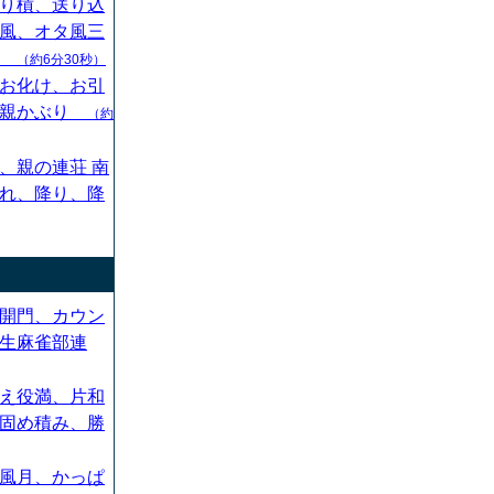
り槓、送り込
風、オタ風三
ん
（約6分30秒）
お化け、お引
、親かぶり
（約
、親の連荘 南
れ、降り、降
開門、カウン
生麻雀部連
え役満、片和
固め積み、勝
風月、かっぱ