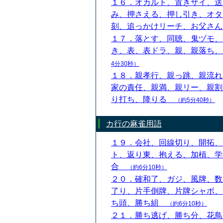
１６．オカルト、置きザイ、送
み、押さえる、押し引き、オタ
刻、追っかけリーチ、お父さ
１７．落とす、同聴、鬼ヅモ、
き、表、表ドラ、親、親落ち
4分30秒）
１８．親孝行、親っ跳、親流れ
家の責任、親満、親リー、親割
り打ち、降りる
（約5分40秒）
カ行の麻雀用語
１９．会社、回線切り、開拓、
ト、返り東、抱える、加槓、学
合
（約6分10秒）
２０．確和了、ガジ、風牌、数
了り、片手倒牌、片牌シャボ、
ち頭、勝ち組
（約6分10秒）
２１．勝ち逃げ、勝ち分、花鳥