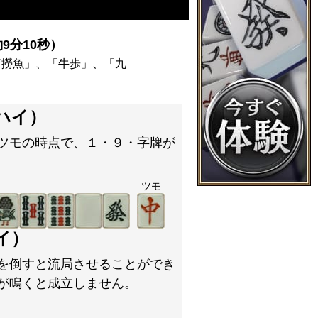
9分10秒）
筒撈魚」、「牛歩」、「九
ハイ）
ツモの時点で、１・９・字牌が
ツモ
イ）
を倒すと流局させることができ
が鳴くと成立しません。