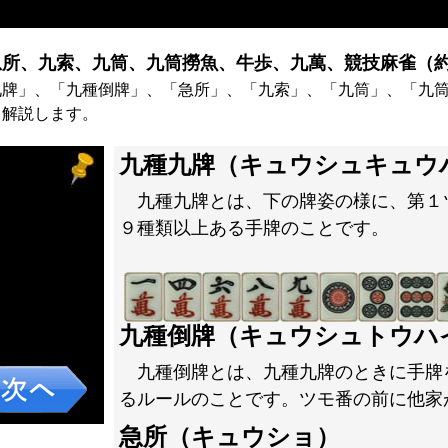
所、九索、九筒、九筒撈魚、牛歩、九萬、競技麻雀（約
九牌」、「九種倒牌」、「急所」、「九索」、「九筒」、「九
て解説します。
九種九牌（キュウシュキュウ
九種九牌とは、下の牌姿の様に、第１
９種類以上ある手牌のことです。
九種倒牌（キュウシュトウハ
九種倒牌とは、九種九牌のときに手牌
るルールのことです。ツモ番の前に他家
急所（キュウショ）