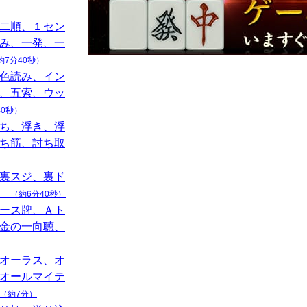
二順、１セン
み、一発、一
約7分40秒）
色読み、イン
、五索、ウッ
40秒）
ち、浮き、浮
ち筋、討ち取
裏スジ、裏ド
山
（約6分40秒）
ース牌、Ａト
金の一向聴、
オーラス、オ
オールマイテ
（約7分）