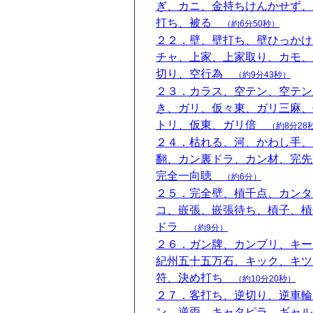
ぎ、カニ、金持ちけんかせず、
打ち、被る
（約6分50秒）
２２．壁、壁打ち、壁ひっかけ
チャ、上家、上家取り、カモ、
切り、空行為
（約9分43秒）
２３．カラス、空テン、空テン
き、ガリ、仮々東、ガリ三麻、
トリ、仮東、ガリ倍
（約8分28
２４．枯れる、河、かわし手、
翻、カン裏ドラ、カン材、完先
完全一向聴
（約6分）
２５．完全壁、槓千点、カンタ
コ、嵌張、嵌張待ち、槓子、槓
ドラ
（約9分）
２６．ガン牌、カンブリ、キー
紀州五十五万石、キック、キツ
符、決め打ち
（約10分20秒）
２７．客打ち、逆切り、逆車輪
ン、逆両、キャタピラ、ギャル