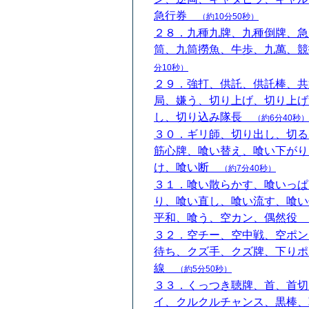
急行券
（約10分50秒）
２８．九種九牌、九種倒牌、急
筒、九筒撈魚、牛歩、九萬、
分10秒）
２９．強打、供託、供託棒、共
局、嫌う、切り上げ、切り上げ
し、切り込み隊長
（約6分40秒）
３０．ギリ師、切り出し、切る
筋心牌、喰い替え、喰い下がり
け、喰い断
（約7分40秒）
３１．喰い散らかす、喰いっぱ
り、喰い直し、喰い流す、喰い
平和、喰う、空カン、偶然役
３２．空チー、空中戦、空ポン
待ち、クズ手、クズ牌、下りポ
線
（約5分50秒）
３３．くっつき聴牌、首、首切
イ、クルクルチャンス、黒棒、