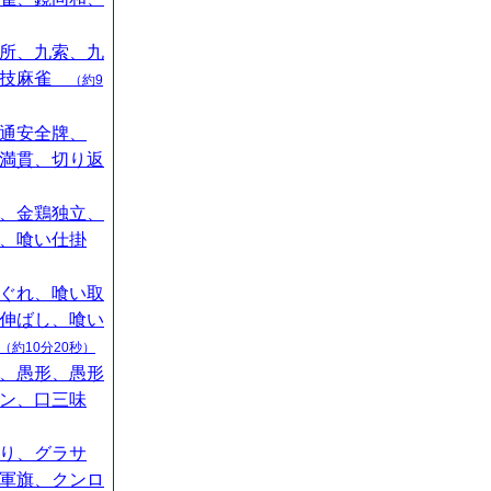
所、九索、九
競技麻雀
（約9
通安全牌、
満貫、切り返
、金鶏独立、
、喰い仕掛
ぐれ、喰い取
伸ばし、喰い
（約10分20秒）
、愚形、愚形
ン、口三味
り、グラサ
軍旗、クンロ