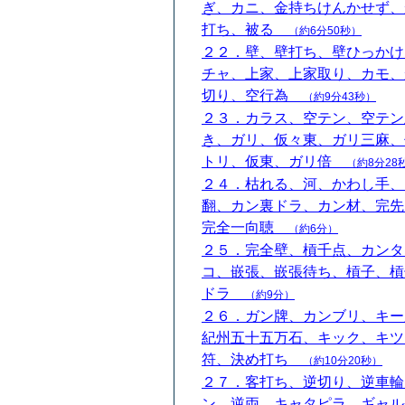
ぎ、カニ、金持ちけんかせず、
打ち、被る
（約6分50秒）
２２．壁、壁打ち、壁ひっかけ
チャ、上家、上家取り、カモ、
切り、空行為
（約9分43秒）
２３．カラス、空テン、空テン
き、ガリ、仮々東、ガリ三麻、
トリ、仮東、ガリ倍
（約8分28
２４．枯れる、河、かわし手、
翻、カン裏ドラ、カン材、完先
完全一向聴
（約6分）
２５．完全壁、槓千点、カンタ
コ、嵌張、嵌張待ち、槓子、槓
ドラ
（約9分）
２６．ガン牌、カンブリ、キー
紀州五十五万石、キック、キツ
符、決め打ち
（約10分20秒）
２７．客打ち、逆切り、逆車輪
ン、逆両、キャタピラ、ギャル