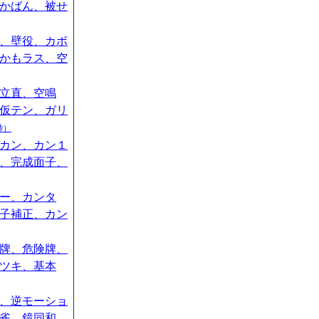
かばん、被せ
、壁役、カボ
かもラス、空
立直、空鳴
仮テン、ガリ
秒）
カン、カン１
、完成面子、
ー、カンタ
子補正、カン
牌、危険牌、
ツキ、基本
、逆モーショ
雀、鏡同和、