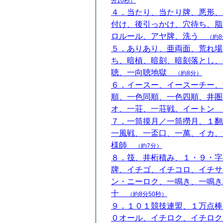
分10秒）
４．当たり、当たり牌、悪形、
付け、後引っかけ、穴待ち、脂
ロルール、アヤ牌、洗う
（約8
５．ありあり、亜両面、荒れ場
ち、暗槓、暗刻、暗刻落とし、
聴、一向聴地獄
（約8分）
６．イースー、イースーチー、
順、一色同順、一色四順、井圏
オ、一荘、一荘戦、イートン
７．一筒摸月／一筒撈月、１翻
一風戦、一盃口、一萬、イカ、
様師
（約7分）
８．筏、井桁積み、１・９・字
牌、イチゴ、イチコロ、イチサ
ン・ニーロク、一鳴き、一鳴き
十
（約8分50秒）
９．１０１競技連盟、１万点棒
０オール、イチロク、イチロク