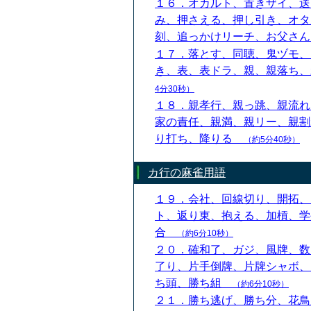
１６．オカルト、置きザイ、送
み、押さえる、押し引き、オタ
刻、追っかけリーチ、お父さ
１７．落とす、同聴、鬼ヅモ、
き、表、表ドラ、親、親落ち
4分30秒）
１８．親孝行、親っ跳、親流れ
家の責任、親満、親リー、親割
り打ち、降りる
（約5分40秒）
カ行の麻雀用語
１９．会社、回線切り、開拓、
ト、返り東、抱える、加槓、学
合
（約6分10秒）
２０．確和了、ガジ、風牌、数
了り、片手倒牌、片牌シャボ、
ち頭、勝ち組
（約6分10秒）
２１．勝ち逃げ、勝ち分、花鳥