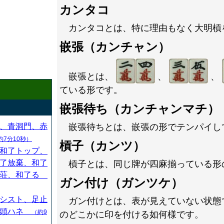
カンタコ
カンタコとは、特に理由もなく大明槓
嵌張（カンチャン）
嵌張とは、
、
、
ている形です。
嵌張待ち（カンチャンマチ）
、青洞門、赤
嵌張待ちとは、嵌張の形でテンパイし
約7分10秒）
槓子（カンツ）
和了トップ、
了放棄、和了
槓子とは、同じ牌が四麻揃っている形
連荘、和了る
ガン付け（ガンツケ）
シスト、足止
ガン付けとは、表が見えていない状態
、頭ハネ
（約9
のどこかに印を付ける如何様です。