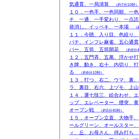
気通貫、一局清算
（約7分10秒）
１０．一色手、一色同順、一色
チ、一通、一手変わり、一点読
発消し、イッペキ、一本場
（
１１．今聴、入り目、色絞り、
パチ、インフレ麻雀、五心通貫
パー、五筒、五筒開花
（約8分
１２．五門斉、五萬、浮かせ打
き牌、動き、右十、内切り、打
る
（約6分10秒）
１３．打つ、右二、ウマ、裏、
ラ、裏目、右六、上ヅモ、上
１４．運七技三、絵合わせ、エ
ップ、エレベーター、煙突、黄
オープン戦
（約5分40秒）
１５．オープン立直、大物手、
ールグリーン、オールスター、
ィ、丘、お母さん、拝み打ち