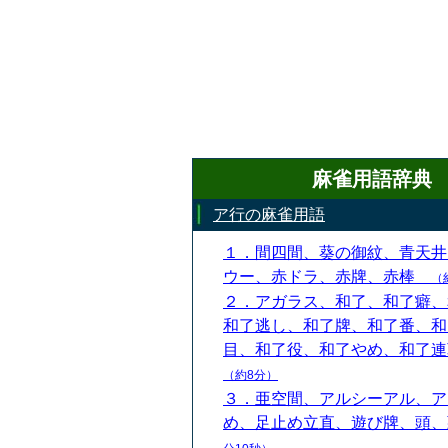
麻雀用語辞典
ア行の麻雀用語
１．間四間、葵の御紋、青天井
ウー、赤ドラ、赤牌、赤棒
（
２．アガラス、和了、和了癖、
和了逃し、和了牌、和了番、和
目、和了役、和了やめ、和了
（約8分）
３．亜空間、アルシーアル、ア
め、足止め立直、遊び牌、頭