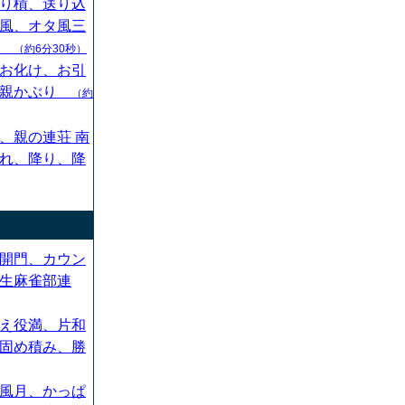
り槓、送り込
風、オタ風三
ん
（約6分30秒）
お化け、お引
、親かぶり
（約
、親の連荘 南
れ、降り、降
開門、カウン
生麻雀部連
え役満、片和
固め積み、勝
風月、かっぱ