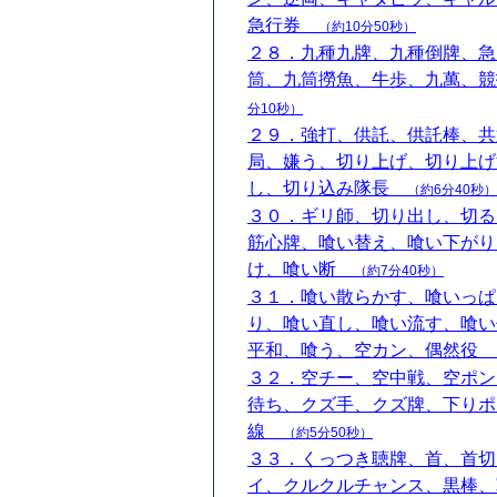
急行券
（約10分50秒）
２８．九種九牌、九種倒牌、急
筒、九筒撈魚、牛歩、九萬、
分10秒）
２９．強打、供託、供託棒、共
局、嫌う、切り上げ、切り上げ
し、切り込み隊長
（約6分40秒）
３０．ギリ師、切り出し、切る
筋心牌、喰い替え、喰い下がり
け、喰い断
（約7分40秒）
３１．喰い散らかす、喰いっぱ
り、喰い直し、喰い流す、喰い
平和、喰う、空カン、偶然役
３２．空チー、空中戦、空ポン
待ち、クズ手、クズ牌、下りポ
線
（約5分50秒）
３３．くっつき聴牌、首、首切
イ、クルクルチャンス、黒棒、