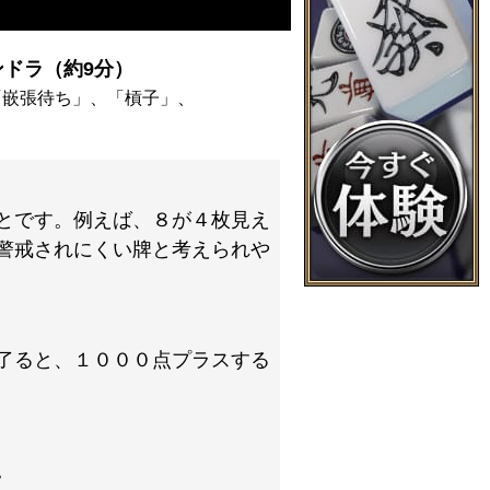
ドラ（約9分）
「嵌張待ち」、「槓子」、
とです。例えば、８が４枚見え
警戒されにくい牌と考えられや
了ると、１０００点プラスする
。