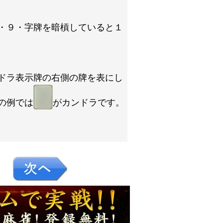
・９・字牌を暗槓していると１
ドラ表示牌の右側の牌を表にし
の例では
がカンドラです。
５