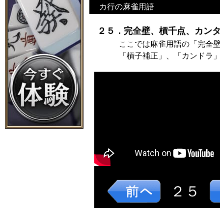
カ行の麻雀用語
２５．完全壁、槓千点、カンタ
ここでは麻雀用語の「完全
「槓子補正」、「カンドラ
２５