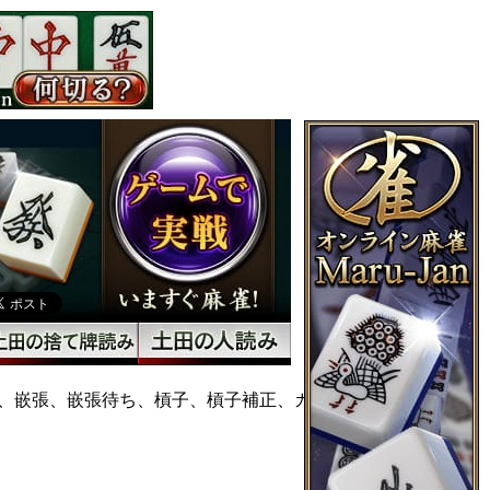
、嵌張、嵌張待ち、槓子、槓子補正、カンドラ