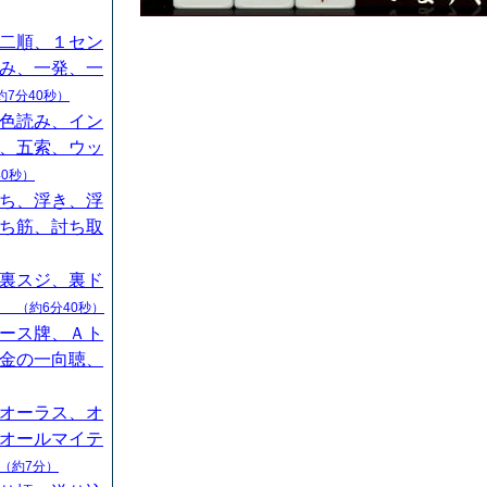
二順、１セン
み、一発、一
約7分40秒）
色読み、イン
、五索、ウッ
40秒）
ち、浮き、浮
ち筋、討ち取
裏スジ、裏ド
山
（約6分40秒）
ース牌、Ａト
金の一向聴、
オーラス、オ
オールマイテ
（約7分）