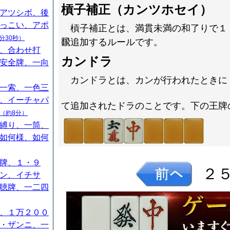
槓子補正（カンツホセイ）
アツシボ、後
っこい、アポ
槓子補正とは、満貫未満の和了りで１
分30秒）
飜追加するルールです。
、合わせ打
カンドラ
安全牌、一向
カンドラとは、カンが行われたときに
一索、一色三
、イーチャパ
て追加されたドラのことです。下の王牌
（約8分）
縛り、一筒、
如何様、如何
牌、１・９
２
ン、イチサ
聴牌、一二四
、１万２００
・ザンニ、一