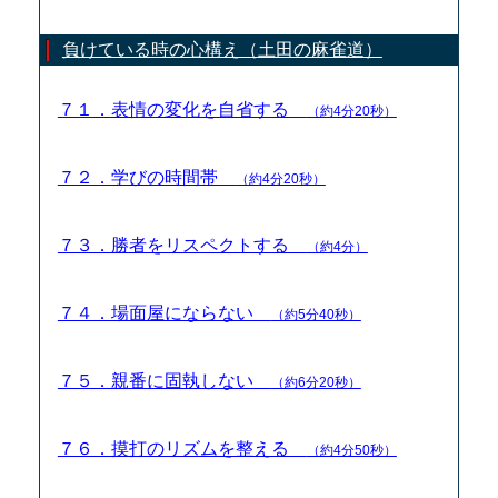
負けている時の心構え（土田の麻雀道）
７１．表情の変化を自省する
（約4分20秒）
７２．学びの時間帯
（約4分20秒）
７３．勝者をリスペクトする
（約4分）
７４．場面屋にならない
（約5分40秒）
７５．親番に固執しない
（約6分20秒）
７６．摸打のリズムを整える
（約4分50秒）