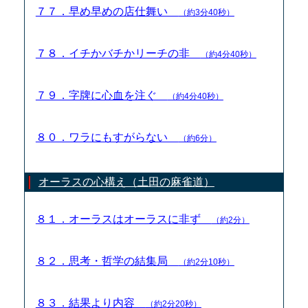
７７．早め早めの店仕舞い
（約3分40秒）
７８．イチかバチかリーチの非
（約4分40秒）
７９．字牌に心血を注ぐ
（約4分40秒）
８０．ワラにもすがらない
（約6分）
オーラスの心構え（土田の麻雀道）
８１．オーラスはオーラスに非ず
（約2分）
８２．思考・哲学の結集局
（約2分10秒）
８３．結果より内容
（約2分20秒）