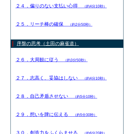
２４．偏りのない支払い心得
（約4分10秒）
２５．リーチ棒の確保
（約2分50秒）
序盤の思考（土田の麻雀道）
２６．大局観に従う
（約3分50秒）
２７．志高く、妥協はしない
（約4分10秒）
２８．自己矛盾させない
（約5分10秒）
２９．想いを牌に伝える
（約5分30秒）
３０．創造力をふくらませる
（約6分20秒）