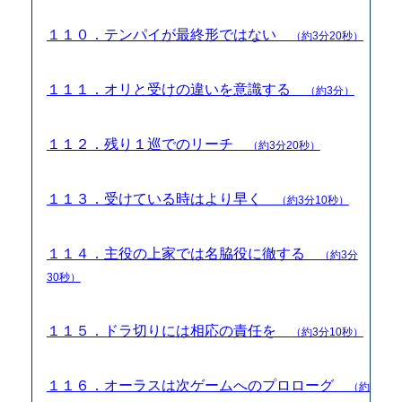
１１０．テンパイが最終形ではない
（約3分20秒）
１１１．オリと受けの違いを意識する
（約3分）
１１２．残り１巡でのリーチ
（約3分20秒）
１１３．受けている時はより早く
（約3分10秒）
１１４．主役の上家では名脇役に徹する
（約3分
30秒）
１１５．ドラ切りには相応の責任を
（約3分10秒）
１１６．オーラスは次ゲームへのプロローグ
（約