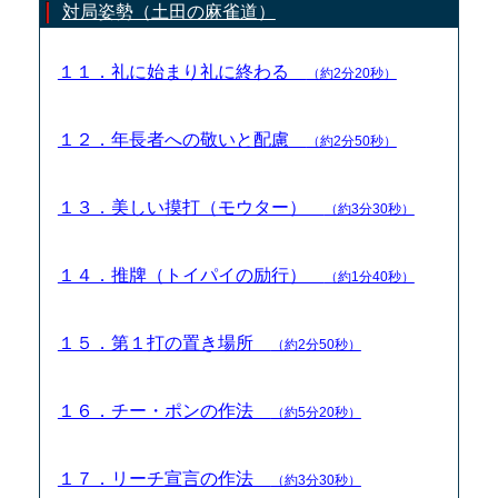
対局姿勢（土田の麻雀道）
１１．礼に始まり礼に終わる
（約2分20秒）
１２．年長者への敬いと配慮
（約2分50秒）
１３．美しい摸打（モウター）
（約3分30秒）
１４．推牌（トイパイの励行）
（約1分40秒）
１５．第１打の置き場所
（約2分50秒）
１６．チー・ポンの作法
（約5分20秒）
１７．リーチ宣言の作法
（約3分30秒）