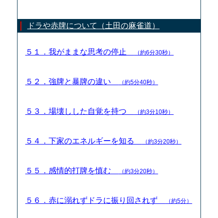
ドラや赤牌について（土田の麻雀道）
５１．我がままな思考の停止
（約6分30秒）
５２．強牌と暴牌の違い
（約5分40秒）
５３．場壊しした自覚を持つ
（約3分10秒）
５４．下家のエネルギーを知る
（約3分20秒）
５５．感情的打牌を慎む
（約3分20秒）
５６．赤に溺れずドラに振り回されず
（約5分）