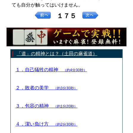
ても自分が触ってはいけません。
１７５
「道」の精神とは？（土田の麻雀道）
１．自己犠牲の精神
（約4分30秒）
２．敗者の美学
（約3分30秒）
３．包容の精神
（約1分20秒）
４．潔い負け方
（約2分30秒）