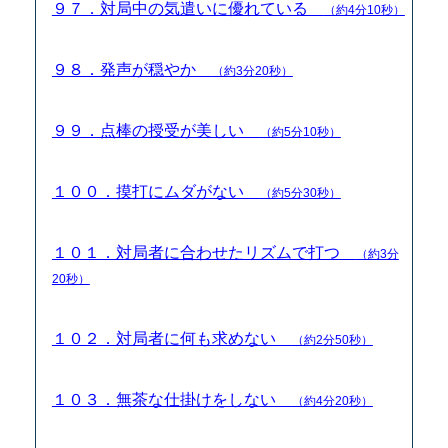
９７．対局中の気遣いに優れている
（約4分10秒）
９８．発声が穏やか
（約3分20秒）
９９．点棒の授受が美しい
（約5分10秒）
１００．摸打にムダがない
（約5分30秒）
１０１．対局者に合わせたリズムで打つ
（約3分
20秒）
１０２．対局者に何も求めない
（約2分50秒）
１０３．無茶な仕掛けをしない
（約4分20秒）