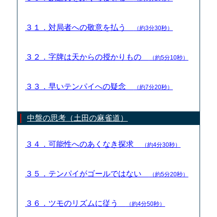
３１．対局者への敬意を払う
（約3分30秒）
３２．字牌は天からの授かりもの
（約5分10秒）
３３．早いテンパイへの疑念
（約7分20秒）
中盤の思考（土田の麻雀道）
３４．可能性へのあくなき探求
（約4分30秒）
３５．テンパイがゴールではない
（約5分20秒）
３６．ツモのリズムに従う
（約4分50秒）