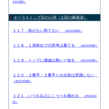
4分40秒）
オーラストップ目の心得（土田の麻雀道）
１１７．急がない慌てない
（約3分50秒）
１１８．１局単位での思考は棄てる
（約2分50秒）
１１９．トップに価値は無いと知る
（約2分50秒）
１２０．２番手・３番手との点差は意識しない
（約3分50秒）
１２１．いつも以上にこうべを垂れる
（約3分40
秒）