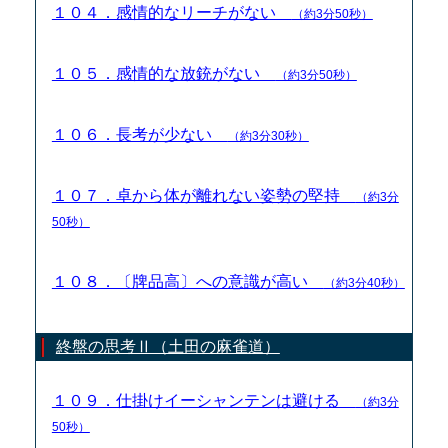
１０４．感情的なリーチがない
（約3分50秒）
１０５．感情的な放銃がない
（約3分50秒）
１０６．長考が少ない
（約3分30秒）
１０７．卓から体が離れない姿勢の堅持
（約3分
50秒）
１０８．〔牌品高〕への意識が高い
（約3分40秒）
終盤の思考Ⅱ（土田の麻雀道）
１０９．仕掛けイーシャンテンは避ける
（約3分
50秒）