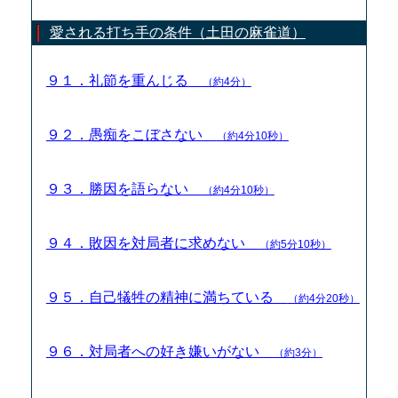
愛される打ち手の条件（土田の麻雀道）
９１．礼節を重んじる
（約4分）
９２．愚痴をこぼさない
（約4分10秒）
９３．勝因を語らない
（約4分10秒）
９４．敗因を対局者に求めない
（約5分10秒）
９５．自己犠牲の精神に満ちている
（約4分20秒）
９６．対局者への好き嫌いがない
（約3分）