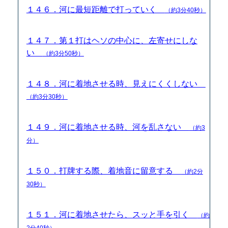
１４６．河に最短距離で打っていく
（約3分40秒）
１４７．第１打はヘソの中心に、左寄せにしな
い
（約3分50秒）
１４８．河に着地させる時、見えにくくしない
（約3分30秒）
１４９．河に着地させる時、河を乱さない
（約3
分）
１５０．打牌する際、着地音に留意する
（約2分
30秒）
１５１．河に着地させたら、スッと手を引く
（約
2分40秒）