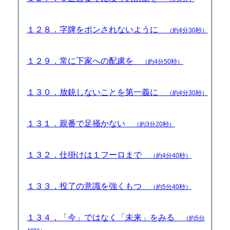
１２８．字牌をポンされないように
（約4分30秒）
１２９．常に下家への配慮を
（約4分50秒）
１３０．放銃しないことを第一義に
（約4分30秒）
１３１．親番で足掻かない
（約3分20秒）
１３２．仕掛けは１フーロまで
（約4分40秒）
１３３．投了の意識を強くもつ
（約5分40秒）
１３４．「今」ではなく「未来」をみる
（約5分