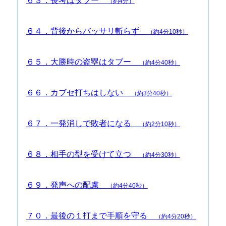
６３．長考はタブー
（約4分）
６４．背後からバッサリ斬らず
（約4分10秒）
６５．大勝時の盗塁はタブー
（約4分40秒）
６６．カブセ打ちはしない
（約3分40秒）
６７．一発消しで敗者になる
（約2分10秒）
６８．相手の型を受けて立つ
（約4分30秒）
６９．発声への配慮
（約4分40秒）
７０．最後の１打まで手順を守る
（約4分20秒）