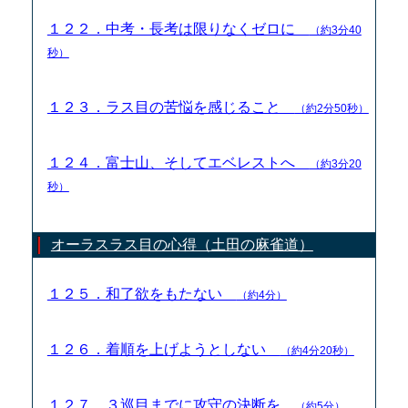
１２２．中考・長考は限りなくゼロに
（約3分40
秒）
１２３．ラス目の苦悩を感じること
（約2分50秒）
１２４．富士山、そしてエベレストへ
（約3分20
秒）
オーラスラス目の心得（土田の麻雀道）
１２５．和了欲をもたない
（約4分）
１２６．着順を上げようとしない
（約4分20秒）
１２７．３巡目までに攻守の決断を
（約5分）