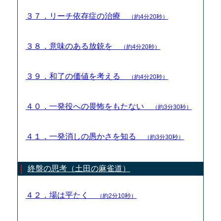
３７．リーチ依存症の治療
（約4分20秒）
３８．意味のある放銃を
（約4分20秒）
３９．和了の価値を考える
（約4分20秒）
４０．一発役への畏怖をもたない
（約3分30秒）
４１．一発消しの愚かさを知る
（約3分30秒）
終盤の思考（土田の麻雀道）
４２．場は平たく
（約2分10秒）