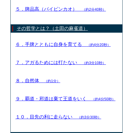
５．牌品高（パイピンカオ）
（約2分40秒）
その哲学とは？（土田の麻雀道）
６．手牌とともに自身を育てる
（約4分20秒）
７．アガるためには打たない
（約3分10秒）
８．自然体
（約1分）
９．覇道・邪道は棄て王道をいく
（約4分50秒）
１０．目先の利に走らない
（約3分30秒）