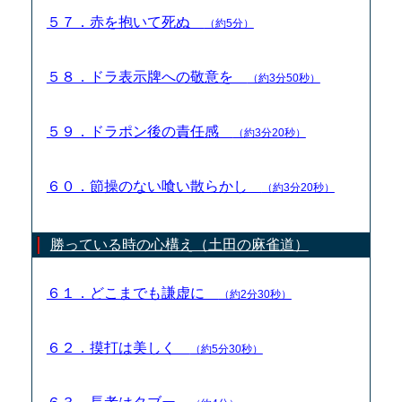
５７．赤を抱いて死ぬ
（約5分）
５８．ドラ表示牌への敬意を
（約3分50秒）
５９．ドラポン後の責任感
（約3分20秒）
６０．節操のない喰い散らかし
（約3分20秒）
勝っている時の心構え（土田の麻雀道）
６１．どこまでも謙虚に
（約2分30秒）
６２．摸打は美しく
（約5分30秒）