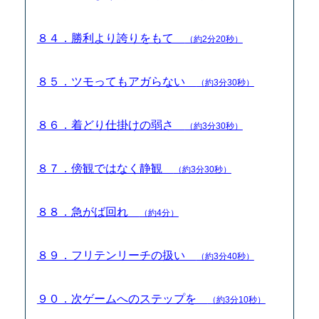
８４．勝利より誇りをもて
（約2分20秒）
８５．ツモってもアガらない
（約3分30秒）
８６．着どり仕掛けの弱さ
（約3分30秒）
８７．傍観ではなく静観
（約3分30秒）
８８．急がば回れ
（約4分）
８９．フリテンリーチの扱い
（約3分40秒）
９０．次ゲームへのステップを
（約3分10秒）