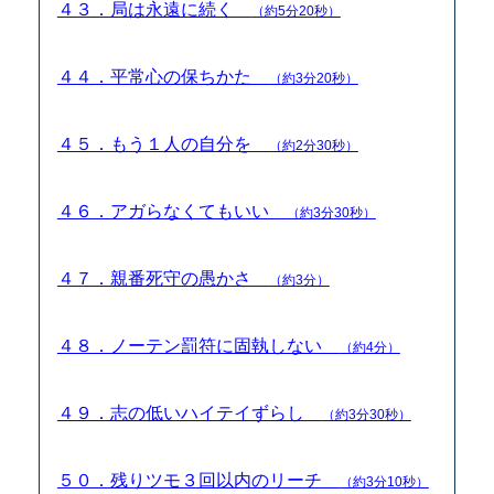
４３．局は永遠に続く
（約5分20秒）
４４．平常心の保ちかた
（約3分20秒）
４５．もう１人の自分を
（約2分30秒）
４６．アガらなくてもいい
（約3分30秒）
４７．親番死守の愚かさ
（約3分）
４８．ノーテン罰符に固執しない
（約4分）
４９．志の低いハイテイずらし
（約3分30秒）
５０．残りツモ３回以内のリーチ
（約3分10秒）