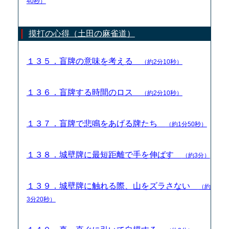
40秒）
摸打の心得（土田の麻雀道）
１３５．盲牌の意味を考える
（約2分10秒）
１３６．盲牌する時間のロス
（約2分10秒）
１３７．盲牌で悲鳴をあげる牌たち
（約1分50秒）
１３８．城壁牌に最短距離で手を伸ばす
（約3分）
１３９．城壁牌に触れる際、山をズラさない
（約
3分20秒）