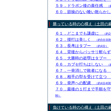
５９．ドラポン後の責任感
（
６０．節操のない喰い散らか
勝っている時の心構え（土田の
６１．どこまでも謙虚に
（約2
６２．摸打は美しく
（約5分30
６３．長考はタブー
（約4分）
６４．背後からバッサリ斬ら
６５．大勝時の盗塁はタブー
６６．カブセ打ちはしない
（
６７．一発消しで敗者になる
６８．相手の型を受けて立つ
６９．発声への配慮
（約4分40
７０．最後の１打まで手順を
秒）
負けている時の心構え（土田の