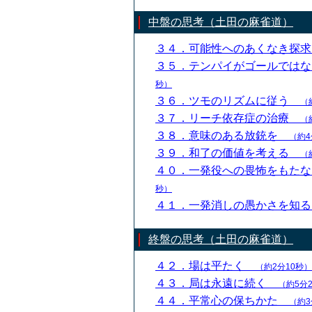
中盤の思考（土田の麻雀道）
３４．可能性へのあくなき探
３５．テンパイがゴールでは
秒）
３６．ツモのリズムに従う
（
３７．リーチ依存症の治療
（
３８．意味のある放銃を
（約4
３９．和了の価値を考える
（
４０．一発役への畏怖をもた
秒）
４１．一発消しの愚かさを知
終盤の思考（土田の麻雀道）
４２．場は平たく
（約2分10秒）
４３．局は永遠に続く
（約5分
４４．平常心の保ちかた
（約3