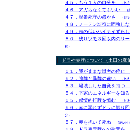
４５．もう１人の自分を
（約2
４６．アガらなくてもいい
（
４７．親番死守の愚かさ
（約3
４８．ノーテン罰符に固執し
４９．志の低いハイテイずら
５０．残りツモ３回以内のリ
秒）
ドラや赤牌について（土田の麻
５１．我がままな思考の停止
５２．強牌と暴牌の違い
（約5
５３．場壊しした自覚を持つ
５４．下家のエネルギーを知
５５．感情的打牌を慎む
（約3
５６．赤に溺れずドラに振り
分）
５７．赤を抱いて死ぬ
（約5分
５８．ドラ表示牌への敬意を