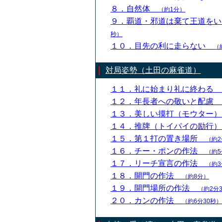
８．自然体
（約1分）
９．覇道・邪道は棄て王道を
秒）
１０．目先の利に走らない
（
対局姿勢（土田の麻雀道）
１１．礼に始まり礼に終わる
１２．年長者への敬いと配慮
１３．美しい摸打（モウター
１４．推牌（トイパイの励行
１５．第１打の置き場所
（約2
１６．チー・ポンの作法
（約5
１７．リーチ宣言の作法
（約3
１８．開門の作法
（約8分）
１９．開門場所の作法
（約2分
２０．カンの作法
（約6分30秒）