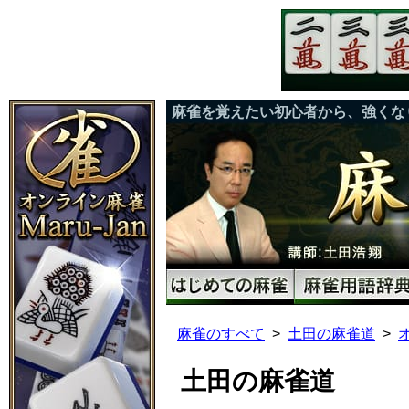
麻雀を覚えたい初心者から、強くな
麻雀のすべて
土田の麻雀道
土田の麻雀道