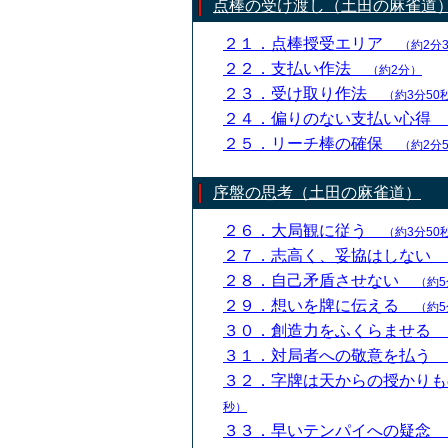
点棒の受け渡し（土田の麻雀道
２１．点棒授受エリア
（約2分
２２．支払い作法
（約2分）
２３．受け取り作法
（約3分50
２４．偏りのない支払い心得
２５．リーチ棒の確保
（約2分
序盤の思考（土田の麻雀道）
２６．大局観に従う
（約3分50
２７．志高く、妥協はしない
２８．自己矛盾させない
（約5
２９．想いを牌に伝える
（約5
３０．創造力をふくらませる
３１．対局者への敬意を払う
３２．字牌は天からの授かり
秒）
３３．早いテンパイへの疑念