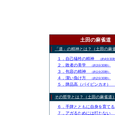
土田の麻雀道
「道」の精神とは？（土田の麻
１．自己犠牲の精神
（約4分30
２．敗者の美学
（約3分30秒）
３．包容の精神
（約1分20秒）
４．潔い負け方
（約2分30秒）
５．牌品高（パイピンカオ）
その哲学とは？（土田の麻雀道
６．手牌とともに自身を育て
７．アガるためには打たない