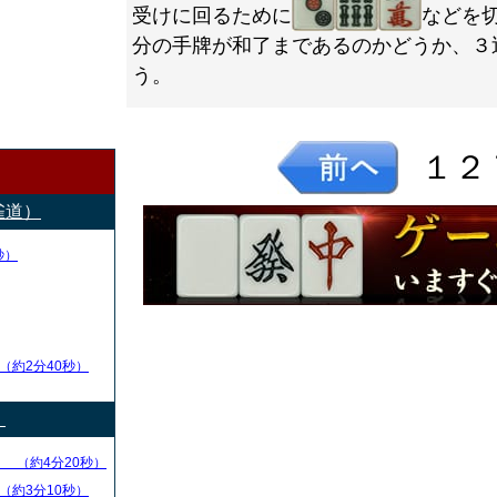
受けに回るために
などを
分の手牌が和了まであるのかどうか、３
う。
１２
雀道）
秒）
（約2分40秒）
）
る
（約4分20秒）
（約3分10秒）