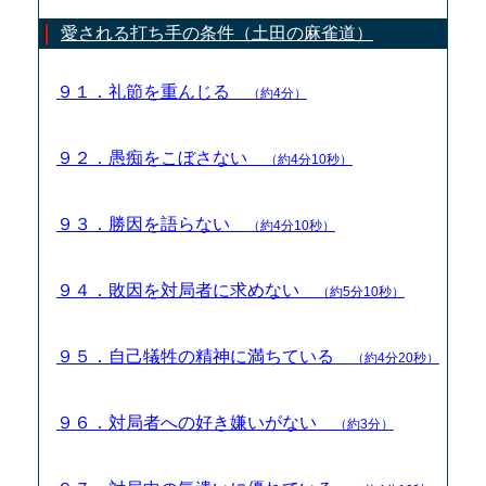
愛される打ち手の条件（土田の麻雀道）
９１．礼節を重んじる
（約4分）
９２．愚痴をこぼさない
（約4分10秒）
９３．勝因を語らない
（約4分10秒）
９４．敗因を対局者に求めない
（約5分10秒）
９５．自己犠牲の精神に満ちている
（約4分20秒）
９６．対局者への好き嫌いがない
（約3分）