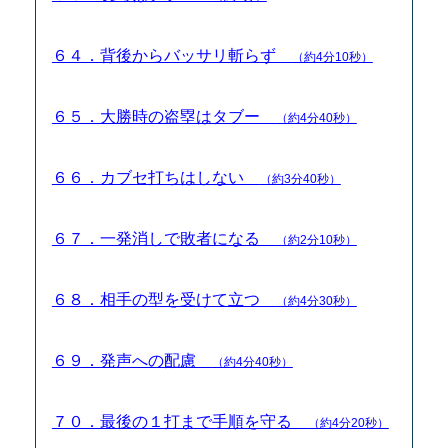
６４．背後からバッサリ斬らず
（約4分10秒）
６５．大勝時の盗塁はタブー
（約4分40秒）
６６．カブセ打ちはしない
（約3分40秒）
６７．一発消しで敗者になる
（約2分10秒）
６８．相手の型を受けて立つ
（約4分30秒）
６９．発声への配慮
（約4分40秒）
７０．最後の１打まで手順を守る
（約4分20秒）