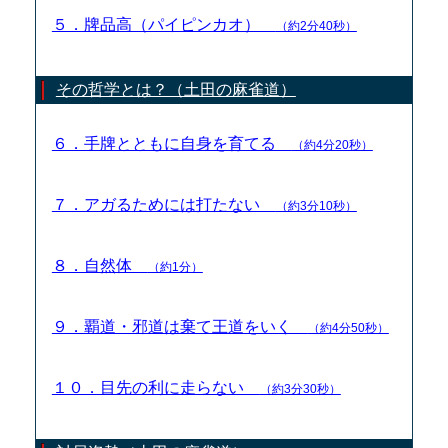
５．牌品高（パイピンカオ）
（約2分40秒）
その哲学とは？（土田の麻雀道）
６．手牌とともに自身を育てる
（約4分20秒）
７．アガるためには打たない
（約3分10秒）
８．自然体
（約1分）
９．覇道・邪道は棄て王道をいく
（約4分50秒）
１０．目先の利に走らない
（約3分30秒）