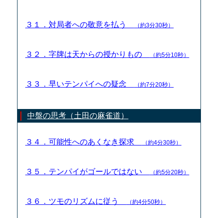
３１．対局者への敬意を払う
（約3分30秒）
３２．字牌は天からの授かりもの
（約5分10秒）
３３．早いテンパイへの疑念
（約7分20秒）
中盤の思考（土田の麻雀道）
３４．可能性へのあくなき探求
（約4分30秒）
３５．テンパイがゴールではない
（約5分20秒）
３６．ツモのリズムに従う
（約4分50秒）