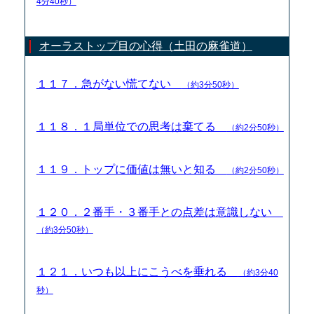
4分40秒）
オーラストップ目の心得（土田の麻雀道）
１１７．急がない慌てない
（約3分50秒）
１１８．１局単位での思考は棄てる
（約2分50秒）
１１９．トップに価値は無いと知る
（約2分50秒）
１２０．２番手・３番手との点差は意識しない
（約3分50秒）
１２１．いつも以上にこうべを垂れる
（約3分40
秒）