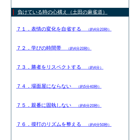
負けている時の心構え（土田の麻雀道）
７１．表情の変化を自省する
（約4分20秒）
７２．学びの時間帯
（約4分20秒）
７３．勝者をリスペクトする
（約4分）
７４．場面屋にならない
（約5分40秒）
７５．親番に固執しない
（約6分20秒）
７６．摸打のリズムを整える
（約4分50秒）