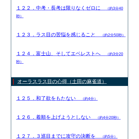
１２２．中考・長考は限りなくゼロに
（約3分40
秒）
１２３．ラス目の苦悩を感じること
（約2分50秒）
１２４．富士山、そしてエベレストへ
（約3分20
秒）
オーラスラス目の心得（土田の麻雀道）
１２５．和了欲をもたない
（約4分）
１２６．着順を上げようとしない
（約4分20秒）
１２７．３巡目までに攻守の決断を
（約5分）