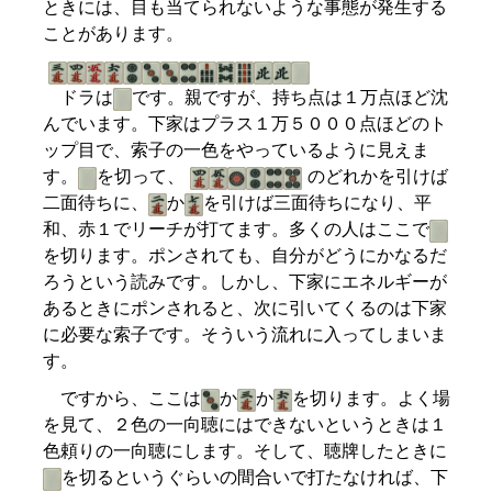
ときには、目も当てられないような事態が発生する
ことがあります。
ドラは
です。親ですが、持ち点は１万点ほど沈
んでいます。下家はプラス１万５０００点ほどのト
ップ目で、索子の一色をやっているように見えま
す。
を切って、
のどれかを引けば
二面待ちに、
か
を引けば三面待ちになり、平
和、赤１でリーチが打てます。多くの人はここで
を切ります。ポンされても、自分がどうにかなるだ
ろうという読みです。しかし、下家にエネルギーが
あるときにポンされると、次に引いてくるのは下家
に必要な索子です。そういう流れに入ってしまいま
す。
ですから、ここは
か
か
を切ります。よく場
を見て、２色の一向聴にはできないというときは１
色頼りの一向聴にします。そして、聴牌したときに
を切るというぐらいの間合いで打たなければ、下