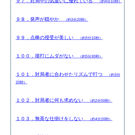
９７．対局中の気遣いに優れている
（約4分10秒）
９８．発声が穏やか
（約3分20秒）
９９．点棒の授受が美しい
（約5分10秒）
１００．摸打にムダがない
（約5分30秒）
１０１．対局者に合わせたリズムで打つ
（約3分
20秒）
１０２．対局者に何も求めない
（約2分50秒）
１０３．無茶な仕掛けをしない
（約4分20秒）