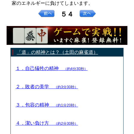
家のエネルギーに負けてしまいます。
５４
「道」の精神とは？（土田の麻雀道）
１．自己犠牲の精神
（約4分30秒）
２．敗者の美学
（約3分30秒）
３．包容の精神
（約1分20秒）
４．潔い負け方
（約2分30秒）