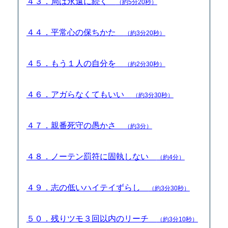
４３．局は永遠に続く
（約5分20秒）
４４．平常心の保ちかた
（約3分20秒）
４５．もう１人の自分を
（約2分30秒）
４６．アガらなくてもいい
（約3分30秒）
４７．親番死守の愚かさ
（約3分）
４８．ノーテン罰符に固執しない
（約4分）
４９．志の低いハイテイずらし
（約3分30秒）
５０．残りツモ３回以内のリーチ
（約3分10秒）