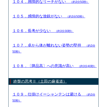
１０４．感情的なリーチがない
（約3分50秒）
１０５．感情的な放銃がない
（約3分50秒）
１０６．長考が少ない
（約3分30秒）
１０７．卓から体が離れない姿勢の堅持
（約3分
50秒）
１０８．〔牌品高〕への意識が高い
（約3分40秒）
終盤の思考Ⅱ（土田の麻雀道）
１０９．仕掛けイーシャンテンは避ける
（約3分
50秒）