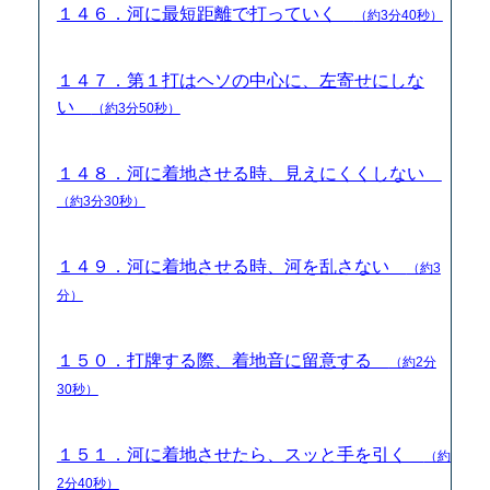
１４６．河に最短距離で打っていく
（約3分40秒）
１４７．第１打はヘソの中心に、左寄せにしな
い
（約3分50秒）
１４８．河に着地させる時、見えにくくしない
（約3分30秒）
１４９．河に着地させる時、河を乱さない
（約3
分）
１５０．打牌する際、着地音に留意する
（約2分
30秒）
１５１．河に着地させたら、スッと手を引く
（約
2分40秒）