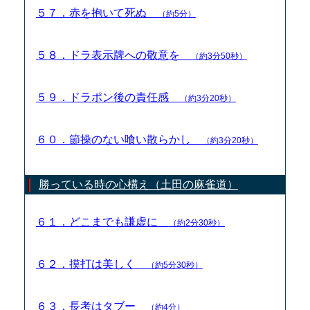
５７．赤を抱いて死ぬ
（約5分）
５８．ドラ表示牌への敬意を
（約3分50秒）
５９．ドラポン後の責任感
（約3分20秒）
６０．節操のない喰い散らかし
（約3分20秒）
勝っている時の心構え（土田の麻雀道）
６１．どこまでも謙虚に
（約2分30秒）
６２．摸打は美しく
（約5分30秒）
６３．長考はタブー
（約4分）