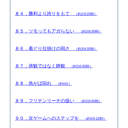
８４．勝利より誇りをもて
（約2分20秒）
８５．ツモってもアガらない
（約3分30秒）
８６．着どり仕掛けの弱さ
（約3分30秒）
８７．傍観ではなく静観
（約3分30秒）
８８．急がば回れ
（約4分）
８９．フリテンリーチの扱い
（約3分40秒）
９０．次ゲームへのステップを
（約3分10秒）