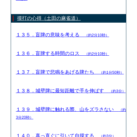
摸打の心得（土田の麻雀道）
１３５．盲牌の意味を考える
（約2分10秒）
１３６．盲牌する時間のロス
（約2分10秒）
１３７．盲牌で悲鳴をあげる牌たち
（約1分50秒）
１３８．城壁牌に最短距離で手を伸ばす
（約3分）
１３９．城壁牌に触れる際、山をズラさない
（約
3分20秒）
１４０．真っ直ぐに引いて自摸する
（約3分）