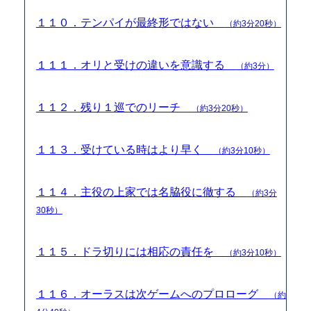
１１０．テンパイが最終形ではない
（約3分20秒）
１１１．オリと受けの違いを意識する
（約3分）
１１２．残り１巡でのリーチ
（約3分20秒）
１１３．受けている時はより早く
（約3分10秒）
１１４．主役の上家では名脇役に徹する
（約3分
30秒）
１１５．ドラ切りには相応の責任を
（約3分10秒）
１１６．オーラスは次ゲームへのプロローグ
（約