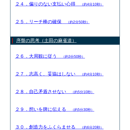
２４．偏りのない支払い心得
（約4分10秒）
２５．リーチ棒の確保
（約2分50秒）
序盤の思考（土田の麻雀道）
２６．大局観に従う
（約3分50秒）
２７．志高く、妥協はしない
（約4分10秒）
２８．自己矛盾させない
（約5分10秒）
２９．想いを牌に伝える
（約5分30秒）
３０．創造力をふくらませる
（約6分20秒）