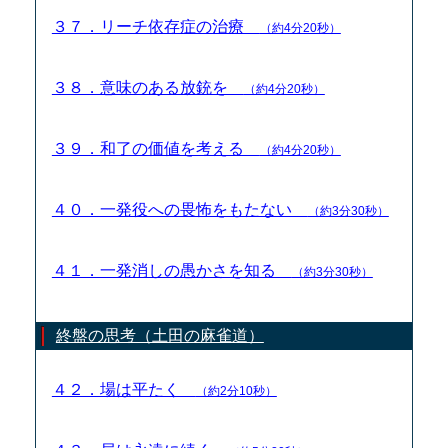
３７．リーチ依存症の治療
（約4分20秒）
３８．意味のある放銃を
（約4分20秒）
３９．和了の価値を考える
（約4分20秒）
４０．一発役への畏怖をもたない
（約3分30秒）
４１．一発消しの愚かさを知る
（約3分30秒）
終盤の思考（土田の麻雀道）
４２．場は平たく
（約2分10秒）