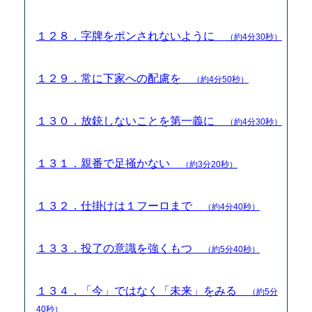
１２８．字牌をポンされないように
（約4分30秒）
１２９．常に下家への配慮を
（約4分50秒）
１３０．放銃しないことを第一義に
（約4分30秒）
１３１．親番で足掻かない
（約3分20秒）
１３２．仕掛けは１フーロまで
（約4分40秒）
１３３．投了の意識を強くもつ
（約5分40秒）
１３４．「今」ではなく「未来」をみる
（約5分
40秒）