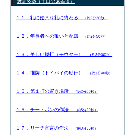
対局姿勢（土田の麻雀道）
１１．礼に始まり礼に終わる
（約2分20秒）
１２．年長者への敬いと配慮
（約2分50秒）
１３．美しい摸打（モウター）
（約3分30秒）
１４．推牌（トイパイの励行）
（約1分40秒）
１５．第１打の置き場所
（約2分50秒）
１６．チー・ポンの作法
（約5分20秒）
１７．リーチ宣言の作法
（約3分30秒）