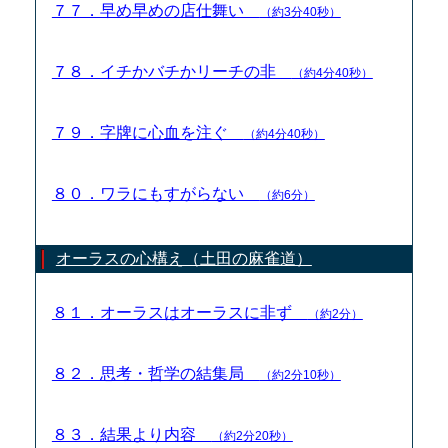
７７．早め早めの店仕舞い
（約3分40秒）
７８．イチかバチかリーチの非
（約4分40秒）
７９．字牌に心血を注ぐ
（約4分40秒）
８０．ワラにもすがらない
（約6分）
オーラスの心構え（土田の麻雀道）
８１．オーラスはオーラスに非ず
（約2分）
８２．思考・哲学の結集局
（約2分10秒）
８３．結果より内容
（約2分20秒）