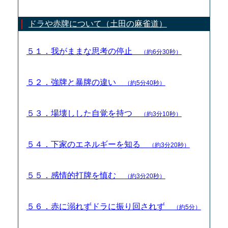
ドラや赤牌について（土田の麻雀道）
５１．我がままな思考の停止
（約6分30秒）
５２．強牌と暴牌の違い
（約5分40秒）
５３．場壊しした自覚を持つ
（約3分10秒）
５４．下家のエネルギーを知る
（約3分20秒）
５５．感情的打牌を慎む
（約3分20秒）
５６．赤に溺れずドラに振り回されず
（約5分）