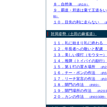
８．自然体
（約1分）
９．覇道・邪道は棄て王道を
秒）
１０．目先の利に走らない
（
対局姿勢（土田の麻雀道）
１１．礼に始まり礼に終わる
１２．年長者への敬いと配慮
１３．美しい摸打（モウター
１４．推牌（トイパイの励行
１５．第１打の置き場所
（約2
１６．チー・ポンの作法
（約5
１７．リーチ宣言の作法
（約3
１８．開門の作法
（約8分）
１９．開門場所の作法
（約2分
２０．カンの作法
（約6分30秒）