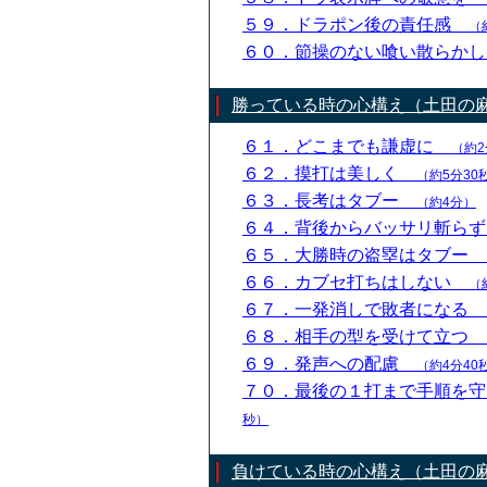
５９．ドラポン後の責任感
（
６０．節操のない喰い散らか
勝っている時の心構え（土田の
６１．どこまでも謙虚に
（約2
６２．摸打は美しく
（約5分30
６３．長考はタブー
（約4分）
６４．背後からバッサリ斬ら
６５．大勝時の盗塁はタブー
６６．カブセ打ちはしない
（
６７．一発消しで敗者になる
６８．相手の型を受けて立つ
６９．発声への配慮
（約4分40
７０．最後の１打まで手順を
秒）
負けている時の心構え（土田の