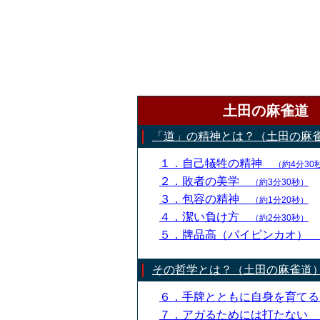
土田の麻雀道
「道」の精神とは？（土田の麻
１．自己犠牲の精神
（約4分30
２．敗者の美学
（約3分30秒）
３．包容の精神
（約1分20秒）
４．潔い負け方
（約2分30秒）
５．牌品高（パイピンカオ）
その哲学とは？（土田の麻雀道
６．手牌とともに自身を育て
７．アガるためには打たない