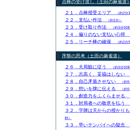
点棒の受け渡し（土田の麻雀道
２１．点棒授受エリア
（約2分
２２．支払い作法
（約2分）
２３．受け取り作法
（約3分50
２４．偏りのない支払い心得
２５．リーチ棒の確保
（約2分
序盤の思考（土田の麻雀道）
２６．大局観に従う
（約3分50
２７．志高く、妥協はしない
２８．自己矛盾させない
（約5
２９．想いを牌に伝える
（約5
３０．創造力をふくらませる
３１．対局者への敬意を払う
３２．字牌は天からの授かり
秒）
３３．早いテンパイへの疑念