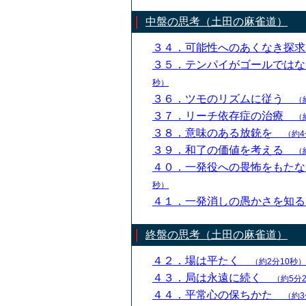
中盤の思考（土田の麻雀道）
３４．可能性へのあくなき探
３５．テンパイがゴールでは
秒）
３６．ツモのリズムに従う
（
３７．リーチ依存症の治療
（
３８．意味のある放銃を
（約4
３９．和了の価値を考える
（
４０．一発役への畏怖をもた
秒）
４１．一発消しの愚かさを知
終盤の思考（土田の麻雀道）
４２．場は平たく
（約2分10秒）
４３．局は永遠に続く
（約5分
４４．平常心の保ちかた
（約3