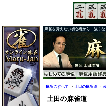
麻雀を覚えたい初心者から、強くな
麻雀のすべて
土田の麻雀道
土田の麻雀道