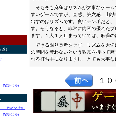
そもそも麻雀はリズムが大事なゲーム
すいゲームですが、直感、第六感、山勘
出すのはリズムです。良いテンポだと、
す。そうなると、非常に内容の優れたプ
ます。１人１人止まっていては、麻雀の
できる限り長考をせず、リズムを大切
雀道）
の時間を奪わないという敬意を持って麻
れる打ち手になりますし、とても大事な
秒）
１０
（約2分40秒）
）
る
（約4分20秒）
（約3分10秒）