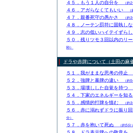
４５．もう１人の自分を
（約2
４６．アガらなくてもいい
（
４７．親番死守の愚かさ
（約3
４８．ノーテン罰符に固執し
４９．志の低いハイテイずら
５０．残りツモ３回以内のリ
秒）
ドラや赤牌について（土田の麻
５１．我がままな思考の停止
５２．強牌と暴牌の違い
（約5
５３．場壊しした自覚を持つ
５４．下家のエネルギーを知
５５．感情的打牌を慎む
（約3
５６．赤に溺れずドラに振り
分）
５７．赤を抱いて死ぬ
（約5分
５８．ドラ表示牌への敬意を