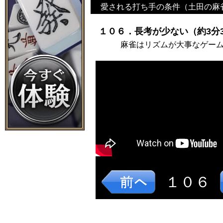
愛される打ち手の条件（土田の麻
１０６．長考が少ない（約3分3
麻雀はリズムが大事なゲー
１０６