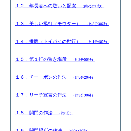
１２．年長者への敬いと配慮
（約2分50秒）
１３．美しい摸打（モウター）
（約3分30秒）
１４．推牌（トイパイの励行）
（約1分40秒）
１５．第１打の置き場所
（約2分50秒）
１６．チー・ポンの作法
（約5分20秒）
１７．リーチ宣言の作法
（約3分30秒）
１８．開門の作法
（約8分）
１９．開門場所の作法
（約2分30秒）