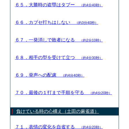
６５．大勝時の盗塁はタブー
（約4分40秒）
６６．カブセ打ちはしない
（約3分40秒）
６７．一発消しで敗者になる
（約2分10秒）
６８．相手の型を受けて立つ
（約4分30秒）
６９．発声への配慮
（約4分40秒）
７０．最後の１打まで手順を守る
（約4分20秒）
負けている時の心構え（土田の麻雀道）
７１．表情の変化を自省する
（約4分20秒）