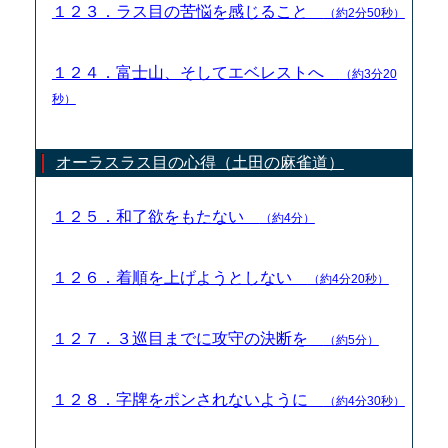
１２３．ラス目の苦悩を感じること
（約2分50秒）
１２４．富士山、そしてエベレストへ
（約3分20
秒）
オーラスラス目の心得（土田の麻雀道）
１２５．和了欲をもたない
（約4分）
１２６．着順を上げようとしない
（約4分20秒）
１２７．３巡目までに攻守の決断を
（約5分）
１２８．字牌をポンされないように
（約4分30秒）