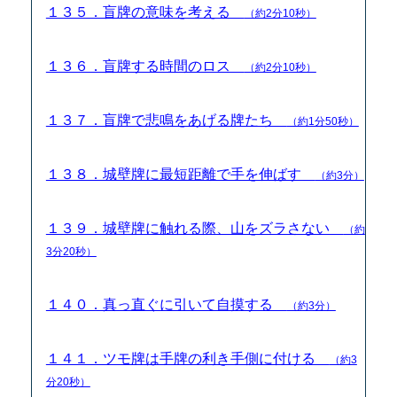
１３５．盲牌の意味を考える
（約2分10秒）
１３６．盲牌する時間のロス
（約2分10秒）
１３７．盲牌で悲鳴をあげる牌たち
（約1分50秒）
１３８．城壁牌に最短距離で手を伸ばす
（約3分）
１３９．城壁牌に触れる際、山をズラさない
（約
3分20秒）
１４０．真っ直ぐに引いて自摸する
（約3分）
１４１．ツモ牌は手牌の利き手側に付ける
（約3
分20秒）