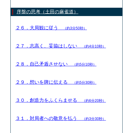
序盤の思考（土田の麻雀道）
２６．大局観に従う
（約3分50秒）
２７．志高く、妥協はしない
（約4分10秒）
２８．自己矛盾させない
（約5分10秒）
２９．想いを牌に伝える
（約5分30秒）
３０．創造力をふくらませる
（約6分20秒）
３１．対局者への敬意を払う
（約3分30秒）