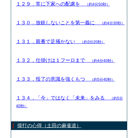
１２９．常に下家への配慮を
（約4分50秒）
１３０．放銃しないことを第一義に
（約4分30秒）
１３１．親番で足掻かない
（約3分20秒）
１３２．仕掛けは１フーロまで
（約4分40秒）
１３３．投了の意識を強くもつ
（約5分40秒）
１３４．「今」ではなく「未来」をみる
（約5分
40秒）
摸打の心得（土田の麻雀道）