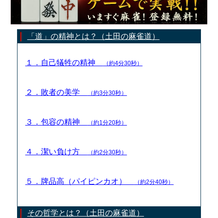
「道」の精神とは？（土田の麻雀道）
１．自己犠牲の精神
（約4分30秒）
２．敗者の美学
（約3分30秒）
３．包容の精神
（約1分20秒）
４．潔い負け方
（約2分30秒）
５．牌品高（パイピンカオ）
（約2分40秒）
その哲学とは？（土田の麻雀道）