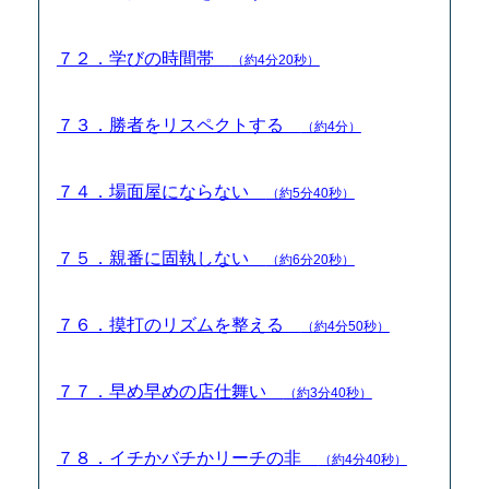
７２．学びの時間帯
（約4分20秒）
７３．勝者をリスペクトする
（約4分）
７４．場面屋にならない
（約5分40秒）
７５．親番に固執しない
（約6分20秒）
７６．摸打のリズムを整える
（約4分50秒）
７７．早め早めの店仕舞い
（約3分40秒）
７８．イチかバチかリーチの非
（約4分40秒）