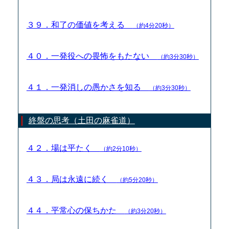
３９．和了の価値を考える
（約4分20秒）
４０．一発役への畏怖をもたない
（約3分30秒）
４１．一発消しの愚かさを知る
（約3分30秒）
終盤の思考（土田の麻雀道）
４２．場は平たく
（約2分10秒）
４３．局は永遠に続く
（約5分20秒）
４４．平常心の保ちかた
（約3分20秒）