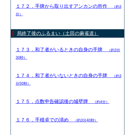
１７２．手牌から取り出すアンカンの所作
（約3
分）
局終了後のふるまい（土田の麻雀道）
１７３．和了者がいるときの自身の手牌
（約3分
30秒）
１７４．和了者がいないときの自身の手牌
（約3
分50秒）
１７５．点数申告確認後の城壁牌
（約4分）
１７６．手積卓での清め
（約3分40秒）