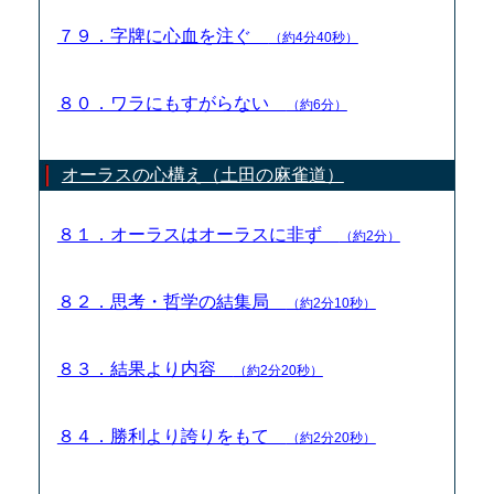
７９．字牌に心血を注ぐ
（約4分40秒）
８０．ワラにもすがらない
（約6分）
オーラスの心構え（土田の麻雀道）
８１．オーラスはオーラスに非ず
（約2分）
８２．思考・哲学の結集局
（約2分10秒）
８３．結果より内容
（約2分20秒）
８４．勝利より誇りをもて
（約2分20秒）