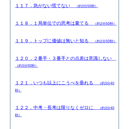
１１７．急がない慌てない
（約3分50秒）
１１８．１局単位での思考は棄てる
（約2分50秒）
１１９．トップに価値は無いと知る
（約2分50秒）
１２０．２番手・３番手との点差は意識しない
（約3分50秒）
１２１．いつも以上にこうべを垂れる
（約3分40
秒）
１２２．中考・長考は限りなくゼロに
（約3分40
秒）