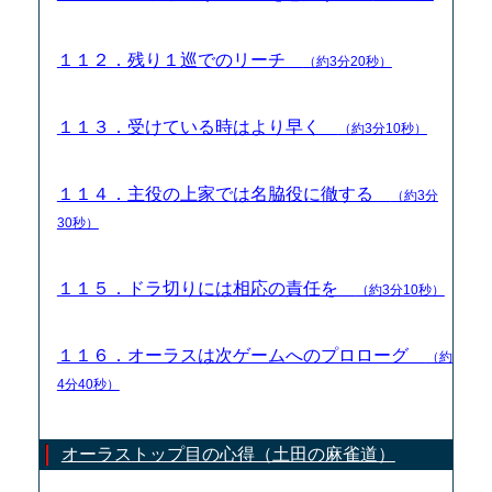
１１２．残り１巡でのリーチ
（約3分20秒）
１１３．受けている時はより早く
（約3分10秒）
１１４．主役の上家では名脇役に徹する
（約3分
30秒）
１１５．ドラ切りには相応の責任を
（約3分10秒）
１１６．オーラスは次ゲームへのプロローグ
（約
4分40秒）
オーラストップ目の心得（土田の麻雀道）