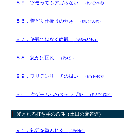
８５．ツモってもアガらない
（約3分30秒）
８６．着どり仕掛けの弱さ
（約3分30秒）
８７．傍観ではなく静観
（約3分30秒）
８８．急がば回れ
（約4分）
８９．フリテンリーチの扱い
（約3分40秒）
９０．次ゲームへのステップを
（約3分10秒）
愛される打ち手の条件（土田の麻雀道）
９１．礼節を重んじる
（約4分）