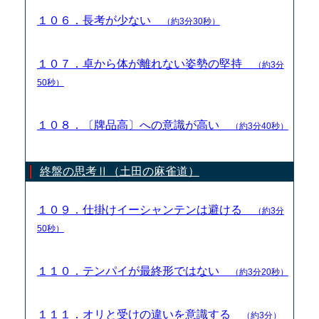
１０６．長考が少ない
（約3分30秒）
１０７．卓から体が離れない姿勢の堅持
（約3分
50秒）
１０８．〔牌品高〕への意識が高い
（約3分40秒）
終盤の思考Ⅱ（土田の麻雀道）
１０９．仕掛けイーシャンテンは避ける
（約3分
50秒）
１１０．テンパイが最終形ではない
（約3分20秒）
１１１．オリと受けの違いを意識する
（約3分）