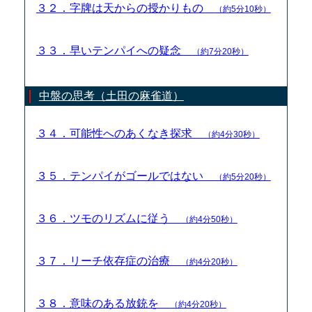
３２．字牌は天からの授かりもの
（約5分10秒）
３３．早いテンパイへの疑念
（約7分20秒）
中盤の思考（土田の麻雀道）
３４．可能性へのあくなき探求
（約4分30秒）
３５．テンパイがゴールではない
（約5分20秒）
３６．ツモのリズムに従う
（約4分50秒）
３７．リーチ依存症の治療
（約4分20秒）
３８．意味のある放銃を
（約4分20秒）