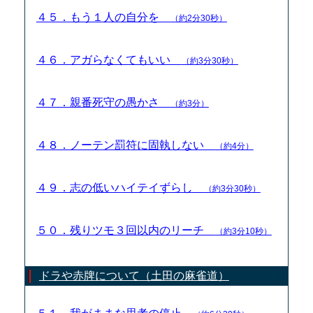
４５．もう１人の自分を
（約2分30秒）
４６．アガらなくてもいい
（約3分30秒）
４７．親番死守の愚かさ
（約3分）
４８．ノーテン罰符に固執しない
（約4分）
４９．志の低いハイテイずらし
（約3分30秒）
５０．残りツモ３回以内のリーチ
（約3分10秒）
ドラや赤牌について（土田の麻雀道）