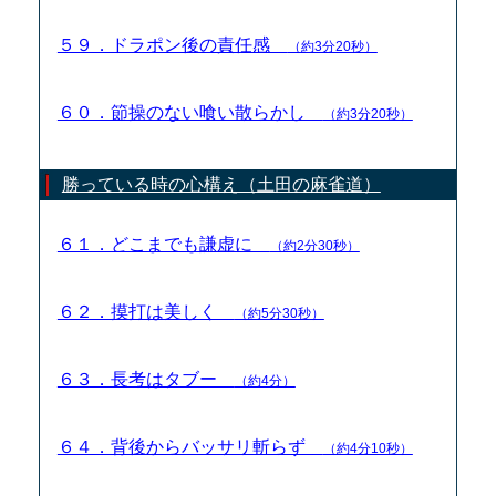
５９．ドラポン後の責任感
（約3分20秒）
６０．節操のない喰い散らかし
（約3分20秒）
勝っている時の心構え（土田の麻雀道）
６１．どこまでも謙虚に
（約2分30秒）
６２．摸打は美しく
（約5分30秒）
６３．長考はタブー
（約4分）
６４．背後からバッサリ斬らず
（約4分10秒）