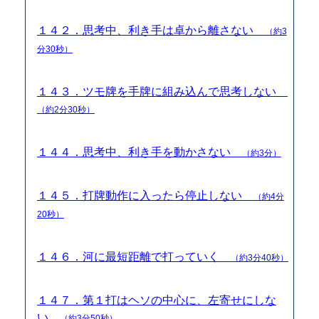
１４２．思考中、利き手は卓から離さない
（約3
分30秒）
１４３．ツモ牌を手牌に組み込んで思考しない
（約2分30秒）
１４４．思考中、利き手を動かさない
（約3分）
１４５．打牌動作に入ったら停止しない
（約4分
20秒）
１４６．河に最短距離で打っていく
（約3分40秒）
１４７．第１打はヘソの中心に、左寄せにしな
い
（約3分50秒）