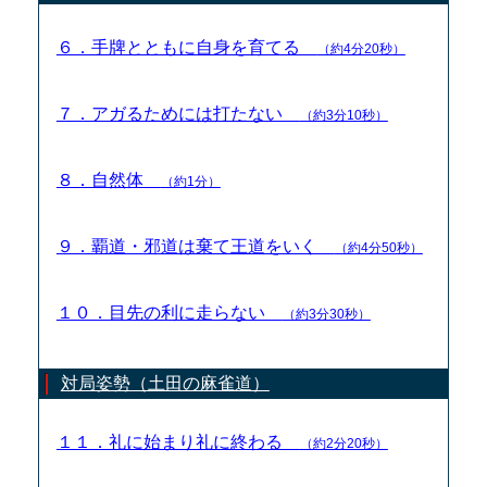
６．手牌とともに自身を育てる
（約4分20秒）
７．アガるためには打たない
（約3分10秒）
８．自然体
（約1分）
９．覇道・邪道は棄て王道をいく
（約4分50秒）
１０．目先の利に走らない
（約3分30秒）
対局姿勢（土田の麻雀道）
１１．礼に始まり礼に終わる
（約2分20秒）