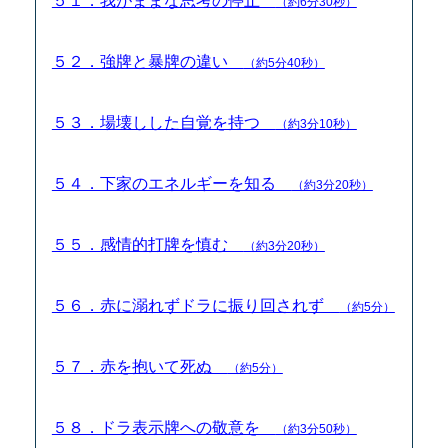
５１．我がままな思考の停止
（約6分30秒）
５２．強牌と暴牌の違い
（約5分40秒）
５３．場壊しした自覚を持つ
（約3分10秒）
５４．下家のエネルギーを知る
（約3分20秒）
５５．感情的打牌を慎む
（約3分20秒）
５６．赤に溺れずドラに振り回されず
（約5分）
５７．赤を抱いて死ぬ
（約5分）
５８．ドラ表示牌への敬意を
（約3分50秒）