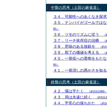
中盤の思考（土田の麻雀道）
３４．可能性へのあくなき探
３５．テンパイがゴールでは
秒）
３６．ツモのリズムに従う
（
３７．リーチ依存症の治療
（
３８．意味のある放銃を
（約4
３９．和了の価値を考える
（
４０．一発役への畏怖をもた
秒）
４１．一発消しの愚かさを知
終盤の思考（土田の麻雀道）
４２．場は平たく
（約2分10秒）
４３．局は永遠に続く
（約5分
４４．平常心の保ちかた
（約3