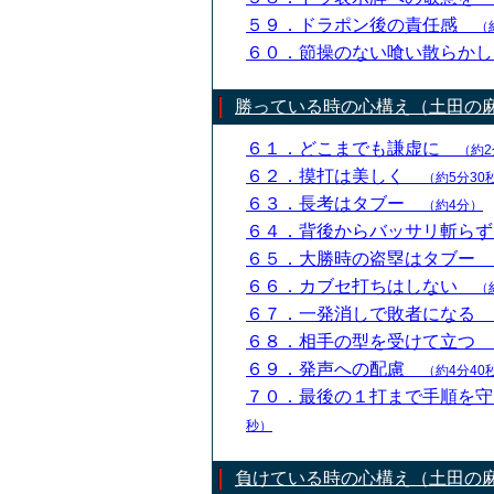
５９．ドラポン後の責任感
（
６０．節操のない喰い散らか
勝っている時の心構え（土田の
６１．どこまでも謙虚に
（約2
６２．摸打は美しく
（約5分30
６３．長考はタブー
（約4分）
６４．背後からバッサリ斬ら
６５．大勝時の盗塁はタブー
６６．カブセ打ちはしない
（
６７．一発消しで敗者になる
６８．相手の型を受けて立つ
６９．発声への配慮
（約4分40
７０．最後の１打まで手順を
秒）
負けている時の心構え（土田の