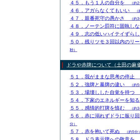
４５．もう１人の自分を
（約2
４６．アガらなくてもいい
（
４７．親番死守の愚かさ
（約3
４８．ノーテン罰符に固執し
４９．志の低いハイテイずら
５０．残りツモ３回以内のリ
秒）
ドラや赤牌について（土田の麻
５１．我がままな思考の停止
５２．強牌と暴牌の違い
（約5
５３．場壊しした自覚を持つ
５４．下家のエネルギーを知
５５．感情的打牌を慎む
（約3
５６．赤に溺れずドラに振り
分）
５７．赤を抱いて死ぬ
（約5分
５８．ドラ表示牌への敬意を