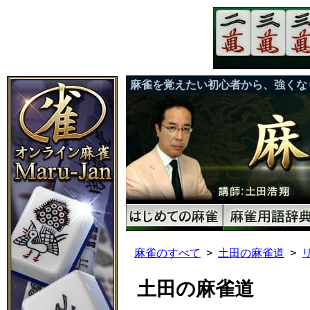
麻雀を覚えたい初心者から、強くな
麻雀のすべて
土田の麻雀道
土田の麻雀道