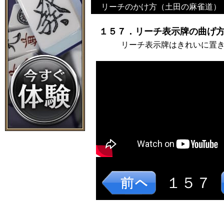
リーチのかけ方（土田の麻雀道）
１５７．リーチ表示牌の曲げ方
リーチ表示牌はきれいに置
１５７