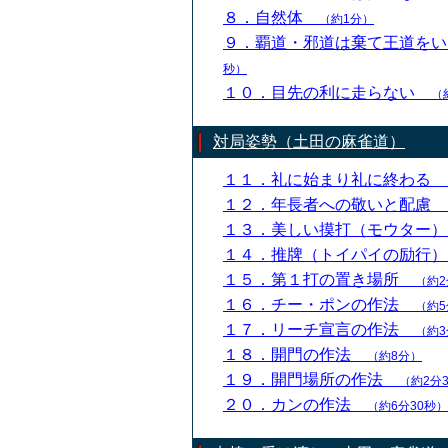
８．自然体
（約1分）
９．覇道・邪道は棄て王道を
秒）
１０．目先の利に走らない
（
対局姿勢（土田の麻雀道）
１１．礼に始まり礼に終わる
１２．年長者への敬いと配慮
１３．美しい摸打（モウター
１４．推牌（トイパイの励行
１５．第１打の置き場所
（約2
１６．チー・ポンの作法
（約5
１７．リーチ宣言の作法
（約3
１８．開門の作法
（約8分）
１９．開門場所の作法
（約2分
２０．カンの作法
（約6分30秒）