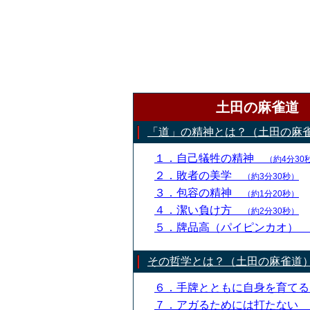
土田の麻雀道
「道」の精神とは？（土田の麻
１．自己犠牲の精神
（約4分30
２．敗者の美学
（約3分30秒）
３．包容の精神
（約1分20秒）
４．潔い負け方
（約2分30秒）
５．牌品高（パイピンカオ）
その哲学とは？（土田の麻雀道
６．手牌とともに自身を育て
７．アガるためには打たない