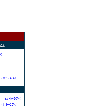
雀道）
秒）
（約2分40秒）
）
る
（約4分20秒）
（約3分10秒）