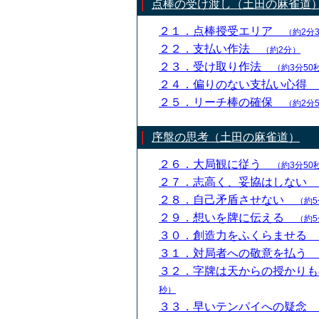
点棒の受け渡し（土田の麻雀道
２１．点棒授受エリア
（約2分
２２．支払い作法
（約2分）
２３．受け取り作法
（約3分50
２４．偏りのない支払い心得
２５．リーチ棒の確保
（約2分
序盤の思考（土田の麻雀道）
２６．大局観に従う
（約3分50
２７．志高く、妥協はしない
２８．自己矛盾させない
（約5
２９．想いを牌に伝える
（約5
３０．創造力をふくらませる
３１．対局者への敬意を払う
３２．字牌は天からの授かり
秒）
３３．早いテンパイへの疑念