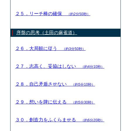
２５．リーチ棒の確保
（約2分50秒）
序盤の思考（土田の麻雀道）
２６．大局観に従う
（約3分50秒）
２７．志高く、妥協はしない
（約4分10秒）
２８．自己矛盾させない
（約5分10秒）
２９．想いを牌に伝える
（約5分30秒）
３０．創造力をふくらませる
（約6分20秒）