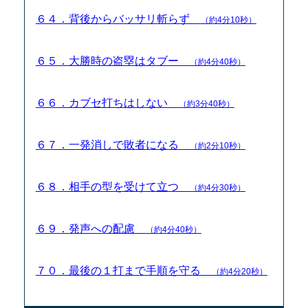
６４．背後からバッサリ斬らず
（約4分10秒）
６５．大勝時の盗塁はタブー
（約4分40秒）
６６．カブセ打ちはしない
（約3分40秒）
６７．一発消しで敗者になる
（約2分10秒）
６８．相手の型を受けて立つ
（約4分30秒）
６９．発声への配慮
（約4分40秒）
７０．最後の１打まで手順を守る
（約4分20秒）