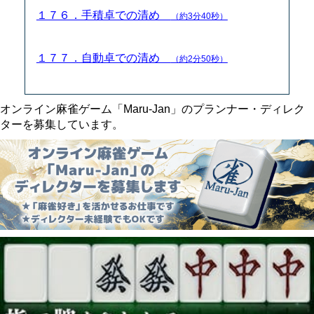
１７６．手積卓での清め
（約3分40秒）
１７７．自動卓での清め
（約2分50秒）
オンライン麻雀ゲーム「Maru-Jan」のプランナー・ディレク
ターを募集しています。