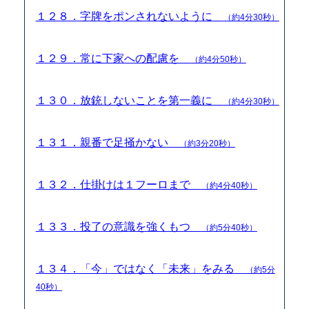
１２８．字牌をポンされないように
（約4分30秒）
１２９．常に下家への配慮を
（約4分50秒）
１３０．放銃しないことを第一義に
（約4分30秒）
１３１．親番で足掻かない
（約3分20秒）
１３２．仕掛けは１フーロまで
（約4分40秒）
１３３．投了の意識を強くもつ
（約5分40秒）
１３４．「今」ではなく「未来」をみる
（約5分
40秒）