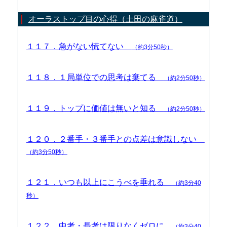
オーラストップ目の心得（土田の麻雀道）
１１７．急がない慌てない
（約3分50秒）
１１８．１局単位での思考は棄てる
（約2分50秒）
１１９．トップに価値は無いと知る
（約2分50秒）
１２０．２番手・３番手との点差は意識しない
（約3分50秒）
１２１．いつも以上にこうべを垂れる
（約3分40
秒）
１２２．中考・長考は限りなくゼロに
（約3分40