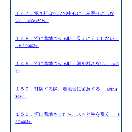
１４７．第１打はヘソの中心に、左寄せにしな
い
（約3分50秒）
１４８．河に着地させる時、見えにくくしない
（約3分30秒）
１４９．河に着地させる時、河を乱さない
（約3
分）
１５０．打牌する際、着地音に留意する
（約2分
30秒）
１５１．河に着地させたら、スッと手を引く
（約
2分40秒）