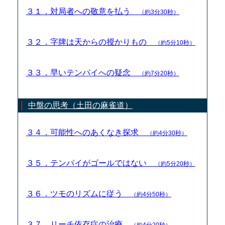
３１．対局者への敬意を払う
（約3分30秒）
３２．字牌は天からの授かりもの
（約5分10秒）
３３．早いテンパイへの疑念
（約7分20秒）
中盤の思考（土田の麻雀道）
３４．可能性へのあくなき探求
（約4分30秒）
３５．テンパイがゴールではない
（約5分20秒）
３６．ツモのリズムに従う
（約4分50秒）
３７．リーチ依存症の治療
（約4分20秒）