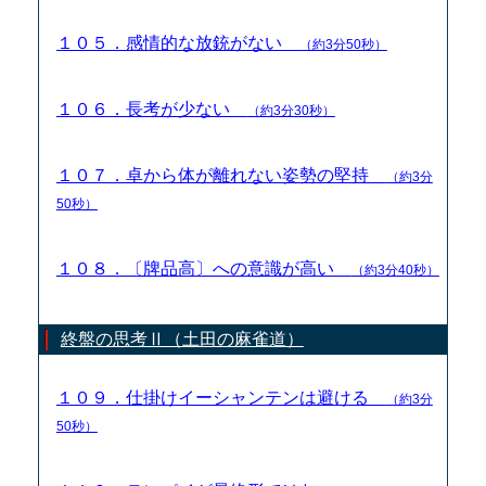
１０５．感情的な放銃がない
（約3分50秒）
１０６．長考が少ない
（約3分30秒）
１０７．卓から体が離れない姿勢の堅持
（約3分
50秒）
１０８．〔牌品高〕への意識が高い
（約3分40秒）
終盤の思考Ⅱ（土田の麻雀道）
１０９．仕掛けイーシャンテンは避ける
（約3分
50秒）