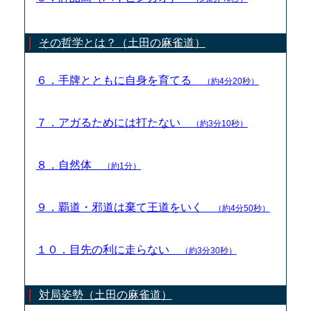
その哲学とは？（土田の麻雀道）
６．手牌とともに自身を育てる
（約4分20秒）
７．アガるためには打たない
（約3分10秒）
８．自然体
（約1分）
９．覇道・邪道は棄て王道をいく
（約4分50秒）
１０．目先の利に走らない
（約3分30秒）
対局姿勢（土田の麻雀道）