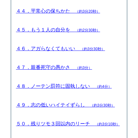
４４．平常心の保ちかた
（約3分20秒）
４５．もう１人の自分を
（約2分30秒）
４６．アガらなくてもいい
（約3分30秒）
４７．親番死守の愚かさ
（約3分）
４８．ノーテン罰符に固執しない
（約4分）
４９．志の低いハイテイずらし
（約3分30秒）
５０．残りツモ３回以内のリーチ
（約3分10秒）