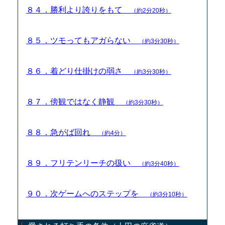
８４．勝利より誇りをもて
（約2分20秒）
８５．ツモってもアガらない
（約3分30秒）
８６．着どり仕掛けの弱さ
（約3分30秒）
８７．傍観ではなく静観
（約3分30秒）
８８．急がば回れ
（約4分）
８９．フリテンリーチの扱い
（約3分40秒）
９０．次ゲームへのステップを
（約3分10秒）