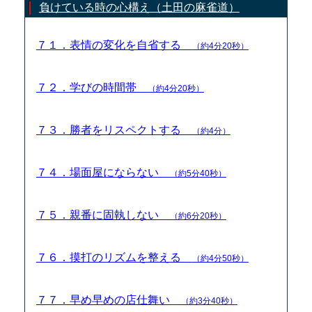
負けている時の心構え（土田の麻雀道）
７１．表情の変化を自省する
（約4分20秒）
７２．学びの時間帯
（約4分20秒）
７３．勝者をリスペクトする
（約4分）
７４．場面屋にならない
（約5分40秒）
７５．親番に固執しない
（約6分20秒）
７６．摸打のリズムを整える
（約4分50秒）
７７．早め早めの店仕舞い
（約3分40秒）