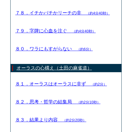
７８．イチかバチかリーチの非
（約4分40秒）
７９．字牌に心血を注ぐ
（約4分40秒）
８０．ワラにもすがらない
（約6分）
オーラスの心構え（土田の麻雀道）
８１．オーラスはオーラスに非ず
（約2分）
８２．思考・哲学の結集局
（約2分10秒）
８３．結果より内容
（約2分20秒）