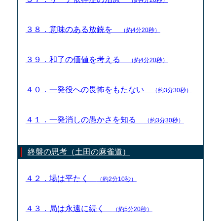
３８．意味のある放銃を
（約4分20秒）
３９．和了の価値を考える
（約4分20秒）
４０．一発役への畏怖をもたない
（約3分30秒）
４１．一発消しの愚かさを知る
（約3分30秒）
終盤の思考（土田の麻雀道）
４２．場は平たく
（約2分10秒）
４３．局は永遠に続く
（約5分20秒）