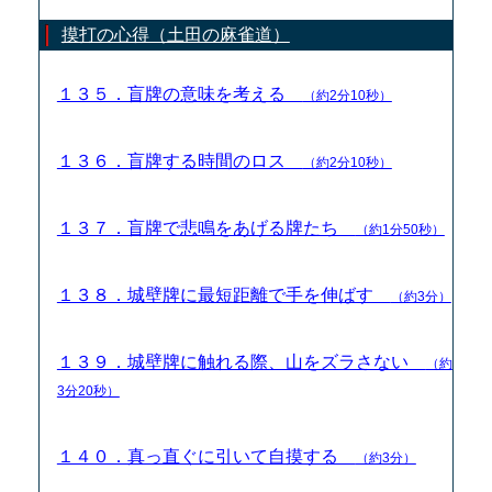
摸打の心得（土田の麻雀道）
１３５．盲牌の意味を考える
（約2分10秒）
１３６．盲牌する時間のロス
（約2分10秒）
１３７．盲牌で悲鳴をあげる牌たち
（約1分50秒）
１３８．城壁牌に最短距離で手を伸ばす
（約3分）
１３９．城壁牌に触れる際、山をズラさない
（約
3分20秒）
１４０．真っ直ぐに引いて自摸する
（約3分）