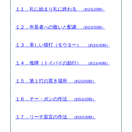
１１．礼に始まり礼に終わる
（約2分20秒）
１２．年長者への敬いと配慮
（約2分50秒）
１３．美しい摸打（モウター）
（約3分30秒）
１４．推牌（トイパイの励行）
（約1分40秒）
１５．第１打の置き場所
（約2分50秒）
１６．チー・ポンの作法
（約5分20秒）
１７．リーチ宣言の作法
（約3分30秒）