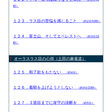
秒）
１２３．ラス目の苦悩を感じること
（約2分50秒）
１２４．富士山、そしてエベレストへ
（約3分20
秒）
オーラスラス目の心得（土田の麻雀道）
１２５．和了欲をもたない
（約4分）
１２６．着順を上げようとしない
（約4分20秒）
１２７．３巡目までに攻守の決断を
（約5分）