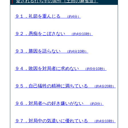
愛される打ち手の条件（土田の麻雀道）
９１．礼節を重んじる
（約4分）
９２．愚痴をこぼさない
（約4分10秒）
９３．勝因を語らない
（約4分10秒）
９４．敗因を対局者に求めない
（約5分10秒）
９５．自己犠牲の精神に満ちている
（約4分20秒）
９６．対局者への好き嫌いがない
（約3分）
９７．対局中の気遣いに優れている
（約4分10秒）