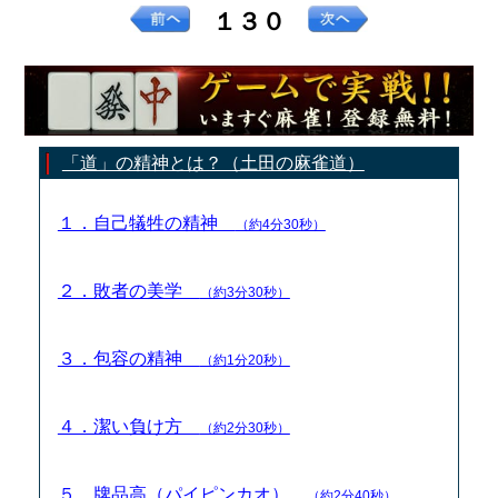
１３０
「道」の精神とは？（土田の麻雀道）
１．自己犠牲の精神
（約4分30秒）
２．敗者の美学
（約3分30秒）
３．包容の精神
（約1分20秒）
４．潔い負け方
（約2分30秒）
５．牌品高（パイピンカオ）
（約2分40秒）