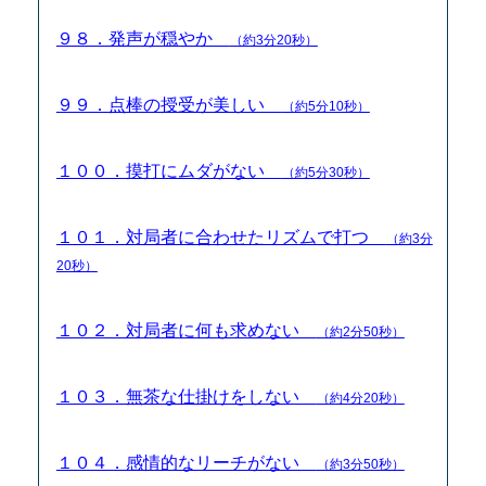
９８．発声が穏やか
（約3分20秒）
９９．点棒の授受が美しい
（約5分10秒）
１００．摸打にムダがない
（約5分30秒）
１０１．対局者に合わせたリズムで打つ
（約3分
20秒）
１０２．対局者に何も求めない
（約2分50秒）
１０３．無茶な仕掛けをしない
（約4分20秒）
１０４．感情的なリーチがない
（約3分50秒）