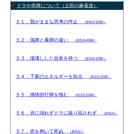
ドラや赤牌について（土田の麻雀道）
５１．我がままな思考の停止
（約6分30秒）
５２．強牌と暴牌の違い
（約5分40秒）
５３．場壊しした自覚を持つ
（約3分10秒）
５４．下家のエネルギーを知る
（約3分20秒）
５５．感情的打牌を慎む
（約3分20秒）
５６．赤に溺れずドラに振り回されず
（約5分）
５７．赤を抱いて死ぬ
（約5分）