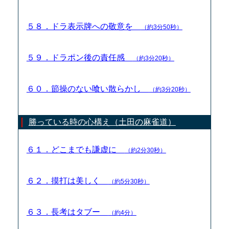
５８．ドラ表示牌への敬意を
（約3分50秒）
５９．ドラポン後の責任感
（約3分20秒）
６０．節操のない喰い散らかし
（約3分20秒）
勝っている時の心構え（土田の麻雀道）
６１．どこまでも謙虚に
（約2分30秒）
６２．摸打は美しく
（約5分30秒）
６３．長考はタブー
（約4分）