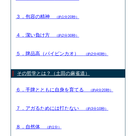
３．包容の精神
（約1分20秒）
４．潔い負け方
（約2分30秒）
５．牌品高（パイピンカオ）
（約2分40秒）
その哲学とは？（土田の麻雀道）
６．手牌とともに自身を育てる
（約4分20秒）
７．アガるためには打たない
（約3分10秒）
８．自然体
（約1分）