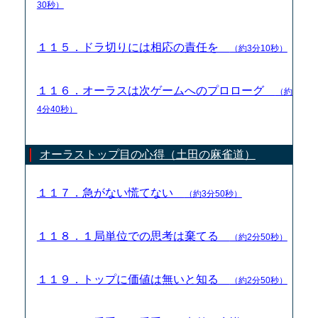
30秒）
１１５．ドラ切りには相応の責任を
（約3分10秒）
１１６．オーラスは次ゲームへのプロローグ
（約
4分40秒）
オーラストップ目の心得（土田の麻雀道）
１１７．急がない慌てない
（約3分50秒）
１１８．１局単位での思考は棄てる
（約2分50秒）
１１９．トップに価値は無いと知る
（約2分50秒）