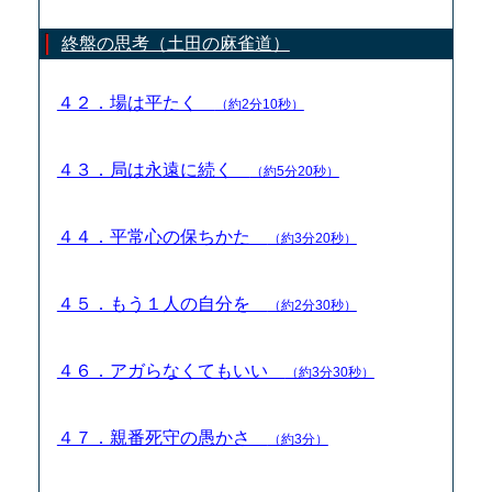
終盤の思考（土田の麻雀道）
４２．場は平たく
（約2分10秒）
４３．局は永遠に続く
（約5分20秒）
４４．平常心の保ちかた
（約3分20秒）
４５．もう１人の自分を
（約2分30秒）
４６．アガらなくてもいい
（約3分30秒）
４７．親番死守の愚かさ
（約3分）