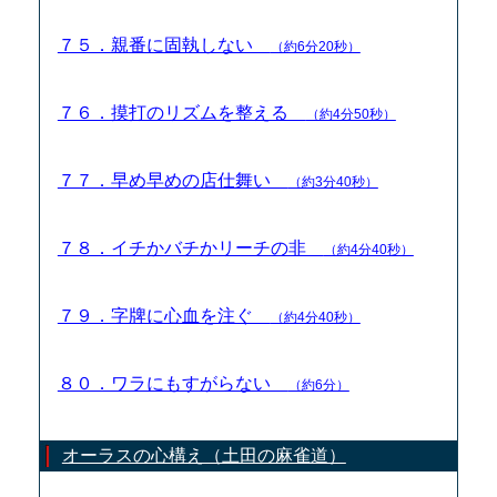
７５．親番に固執しない
（約6分20秒）
７６．摸打のリズムを整える
（約4分50秒）
７７．早め早めの店仕舞い
（約3分40秒）
７８．イチかバチかリーチの非
（約4分40秒）
７９．字牌に心血を注ぐ
（約4分40秒）
８０．ワラにもすがらない
（約6分）
オーラスの心構え（土田の麻雀道）