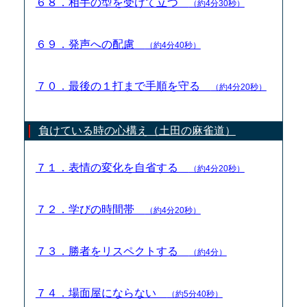
６８．相手の型を受けて立つ
（約4分30秒）
６９．発声への配慮
（約4分40秒）
７０．最後の１打まで手順を守る
（約4分20秒）
負けている時の心構え（土田の麻雀道）
７１．表情の変化を自省する
（約4分20秒）
７２．学びの時間帯
（約4分20秒）
７３．勝者をリスペクトする
（約4分）
７４．場面屋にならない
（約5分40秒）