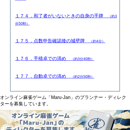
１７４．和了者がいないときの自身の手牌
（約3
分50秒）
１７５．点数申告確認後の城壁牌
（約4分）
１７６．手積卓での清め
（約3分40秒）
１７７．自動卓での清め
（約2分50秒）
オンライン麻雀ゲーム「Maru-Jan」のプランナー・ディレク
ターを募集しています。