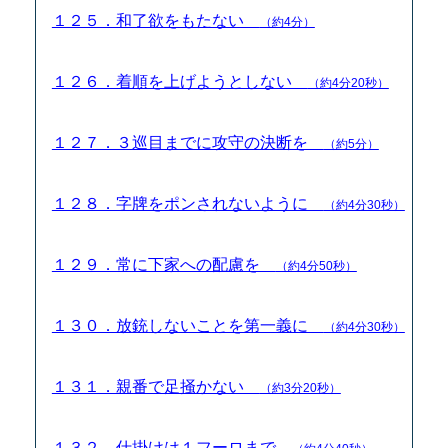
１２５．和了欲をもたない
（約4分）
１２６．着順を上げようとしない
（約4分20秒）
１２７．３巡目までに攻守の決断を
（約5分）
１２８．字牌をポンされないように
（約4分30秒）
１２９．常に下家への配慮を
（約4分50秒）
１３０．放銃しないことを第一義に
（約4分30秒）
１３１．親番で足掻かない
（約3分20秒）
１３２．仕掛けは１フーロまで