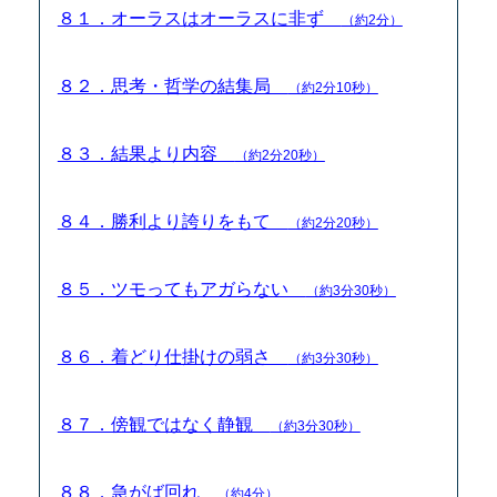
８１．オーラスはオーラスに非ず
（約2分）
８２．思考・哲学の結集局
（約2分10秒）
８３．結果より内容
（約2分20秒）
８４．勝利より誇りをもて
（約2分20秒）
８５．ツモってもアガらない
（約3分30秒）
８６．着どり仕掛けの弱さ
（約3分30秒）
８７．傍観ではなく静観
（約3分30秒）
８８．急がば回れ
（約4分）