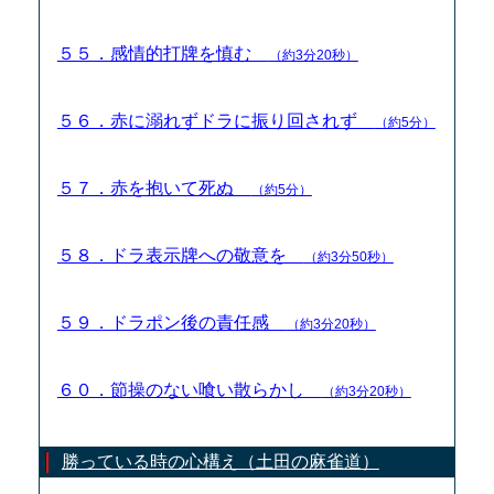
５５．感情的打牌を慎む
（約3分20秒）
５６．赤に溺れずドラに振り回されず
（約5分）
５７．赤を抱いて死ぬ
（約5分）
５８．ドラ表示牌への敬意を
（約3分50秒）
５９．ドラポン後の責任感
（約3分20秒）
６０．節操のない喰い散らかし
（約3分20秒）
勝っている時の心構え（土田の麻雀道）