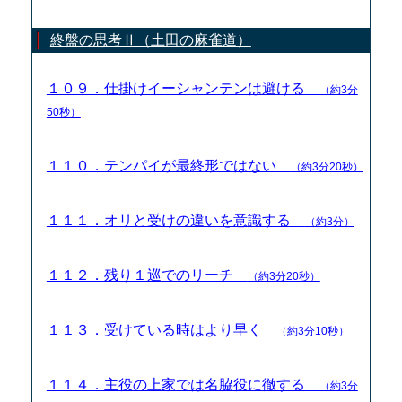
終盤の思考Ⅱ（土田の麻雀道）
１０９．仕掛けイーシャンテンは避ける
（約3分
50秒）
１１０．テンパイが最終形ではない
（約3分20秒）
１１１．オリと受けの違いを意識する
（約3分）
１１２．残り１巡でのリーチ
（約3分20秒）
１１３．受けている時はより早く
（約3分10秒）
１１４．主役の上家では名脇役に徹する
（約3分