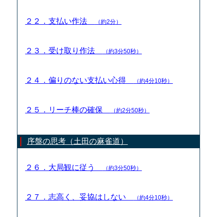
２２．支払い作法
（約2分）
２３．受け取り作法
（約3分50秒）
２４．偏りのない支払い心得
（約4分10秒）
２５．リーチ棒の確保
（約2分50秒）
序盤の思考（土田の麻雀道）
２６．大局観に従う
（約3分50秒）
２７．志高く、妥協はしない
（約4分10秒）