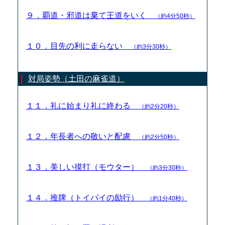
９．覇道・邪道は棄て王道をいく
（約4分50秒）
１０．目先の利に走らない
（約3分30秒）
対局姿勢（土田の麻雀道）
１１．礼に始まり礼に終わる
（約2分20秒）
１２．年長者への敬いと配慮
（約2分50秒）
１３．美しい摸打（モウター）
（約3分30秒）
１４．推牌（トイパイの励行）
（約1分40秒）