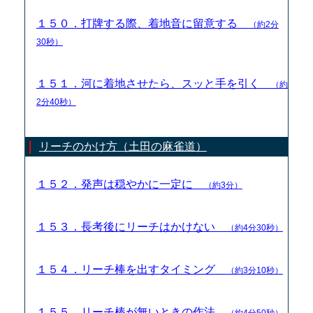
１５０．打牌する際、着地音に留意する
（約2分
30秒）
１５１．河に着地させたら、スッと手を引く
（約
2分40秒）
リーチのかけ方（土田の麻雀道）
１５２．発声は穏やかに一定に
（約3分）
１５３．長考後にリーチはかけない
（約4分30秒）
１５４．リーチ棒を出すタイミング
（約3分10秒）
１５５．リーチ棒が無いときの作法
（約4分50秒）