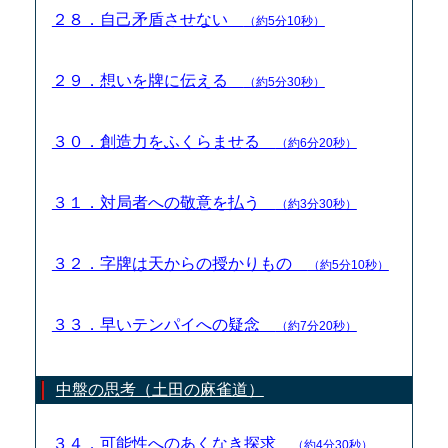
２８．自己矛盾させない
（約5分10秒）
２９．想いを牌に伝える
（約5分30秒）
３０．創造力をふくらませる
（約6分20秒）
３１．対局者への敬意を払う
（約3分30秒）
３２．字牌は天からの授かりもの
（約5分10秒）
３３．早いテンパイへの疑念
（約7分20秒）
中盤の思考（土田の麻雀道）
３４．可能性へのあくなき探求
（約4分30秒）