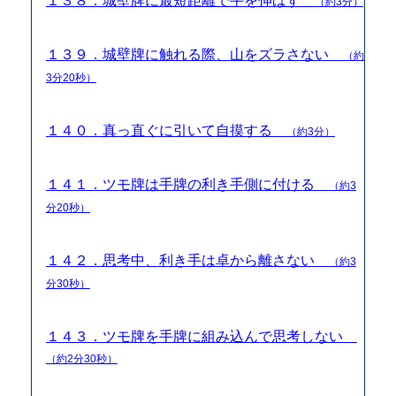
１３８．城壁牌に最短距離で手を伸ばす
（約3分）
１３９．城壁牌に触れる際、山をズラさない
（約
3分20秒）
１４０．真っ直ぐに引いて自摸する
（約3分）
１４１．ツモ牌は手牌の利き手側に付ける
（約3
分20秒）
１４２．思考中、利き手は卓から離さない
（約3
分30秒）
１４３．ツモ牌を手牌に組み込んで思考しない
（約2分30秒）