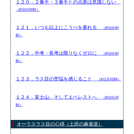
１２０．２番手・３番手との点差は意識しない
（約3分50秒）
１２１．いつも以上にこうべを垂れる
（約3分40
秒）
１２２．中考・長考は限りなくゼロに
（約3分40
秒）
１２３．ラス目の苦悩を感じること
（約2分50秒）
１２４．富士山、そしてエベレストへ
（約3分20
秒）
オーラスラス目の心得（土田の麻雀道）