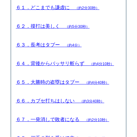
６１．どこまでも謙虚に
（約2分30秒）
６２．摸打は美しく
（約5分30秒）
６３．長考はタブー
（約4分）
６４．背後からバッサリ斬らず
（約4分10秒）
６５．大勝時の盗塁はタブー
（約4分40秒）
６６．カブセ打ちはしない
（約3分40秒）
６７．一発消しで敗者になる
（約2分10秒）