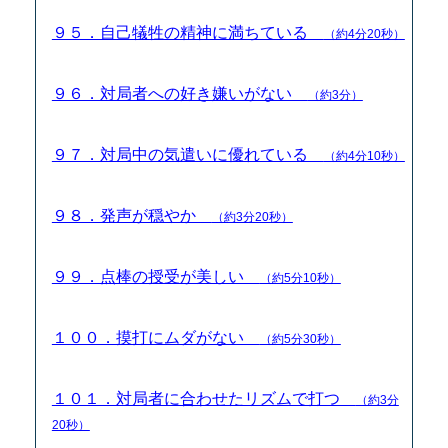
９５．自己犠牲の精神に満ちている
（約4分20秒）
９６．対局者への好き嫌いがない
（約3分）
９７．対局中の気遣いに優れている
（約4分10秒）
９８．発声が穏やか
（約3分20秒）
９９．点棒の授受が美しい
（約5分10秒）
１００．摸打にムダがない
（約5分30秒）
１０１．対局者に合わせたリズムで打つ
（約3分
20秒）