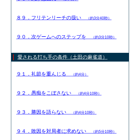
８９．フリテンリーチの扱い
（約3分40秒）
９０．次ゲームへのステップを
（約3分10秒）
愛される打ち手の条件（土田の麻雀道）
９１．礼節を重んじる
（約4分）
９２．愚痴をこぼさない
（約4分10秒）
９３．勝因を語らない
（約4分10秒）
９４．敗因を対局者に求めない
（約5分10秒）