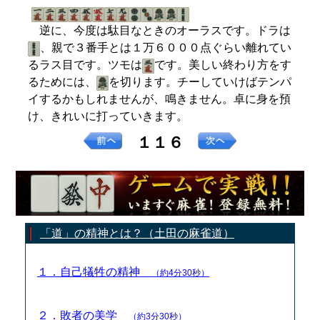
逆に、今度は駄目なときのオーラスです。ドラは
、親で３番手とは１万６０００点ぐらい離れてい
るラス目です。ツモは
です。美しい終わり方をす
るためには、
を切ります。チーしていけばテンパ
イするかもしれませんが、鳴きません。卓に身を預
け、きれいに打っていきます。
１１６
「道」の精神とは？（土田の麻雀道）
１．自己犠牲の精神
（約4分30秒）
２．敗者の美学
（約3分30秒）