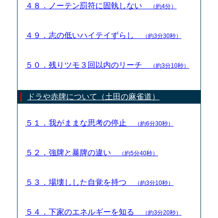
４８．ノーテン罰符に固執しない
（約4分）
４９．志の低いハイテイずらし
（約3分30秒）
５０．残りツモ３回以内のリーチ
（約3分10秒）
ドラや赤牌について（土田の麻雀道）
５１．我がままな思考の停止
（約6分30秒）
５２．強牌と暴牌の違い
（約5分40秒）
５３．場壊しした自覚を持つ
（約3分10秒）
５４．下家のエネルギーを知る
（約3分20秒）