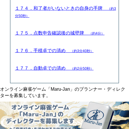
１７４．和了者がいないときの自身の手牌
（約3
分50秒）
１７５．点数申告確認後の城壁牌
（約4分）
１７６．手積卓での清め
（約3分40秒）
１７７．自動卓での清め
（約2分50秒）
オンライン麻雀ゲーム「Maru-Jan」のプランナー・ディレク
ターを募集しています。