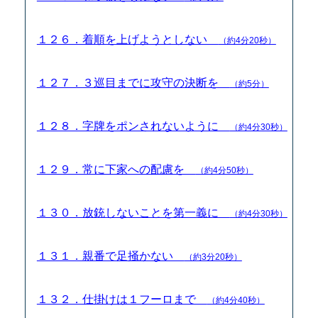
１２６．着順を上げようとしない
（約4分20秒）
１２７．３巡目までに攻守の決断を
（約5分）
１２８．字牌をポンされないように
（約4分30秒）
１２９．常に下家への配慮を
（約4分50秒）
１３０．放銃しないことを第一義に
（約4分30秒）
１３１．親番で足掻かない
（約3分20秒）
１３２．仕掛けは１フーロまで
（約4分40秒）