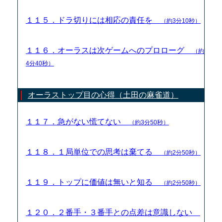
１１５．ドラ切りには相応の責任を
（約3分10秒）
１１６．オーラスは次ゲームへのプロローグ
（約
4分40秒）
オーラストップ目の心得（土田の麻雀道）
１１７．急がない慌てない
（約3分50秒）
１１８．１局単位での思考は棄てる
（約2分50秒）
１１９．トップに価値は無いと知る
（約2分50秒）
１２０．２番手・３番手との点差は意識しない