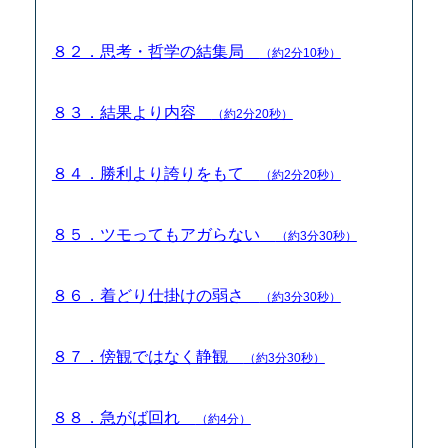
８２．思考・哲学の結集局
（約2分10秒）
８３．結果より内容
（約2分20秒）
８４．勝利より誇りをもて
（約2分20秒）
８５．ツモってもアガらない
（約3分30秒）
８６．着どり仕掛けの弱さ
（約3分30秒）
８７．傍観ではなく静観
（約3分30秒）
８８．急がば回れ
（約4分）