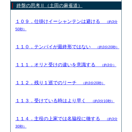
終盤の思考Ⅱ（土田の麻雀道）
１０９．仕掛けイーシャンテンは避ける
（約3分
50秒）
１１０．テンパイが最終形ではない
（約3分20秒）
１１１．オリと受けの違いを意識する
（約3分）
１１２．残り１巡でのリーチ
（約3分20秒）
１１３．受けている時はより早く
（約3分10秒）
１１４．主役の上家では名脇役に徹する
（約3分
30秒）