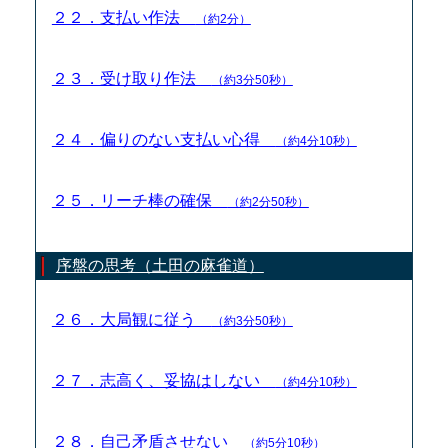
２２．支払い作法
（約2分）
２３．受け取り作法
（約3分50秒）
２４．偏りのない支払い心得
（約4分10秒）
２５．リーチ棒の確保
（約2分50秒）
序盤の思考（土田の麻雀道）
２６．大局観に従う
（約3分50秒）
２７．志高く、妥協はしない
（約4分10秒）
２８．自己矛盾させない
（約5分10秒）