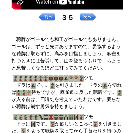
３５
聴牌がゴールでも和了がゴールでもありません。
ゴールは、ずっと先にありますので、妥協するよう
な聴牌は取らずに、高みを目指しましょう。麻雀を
打つときには苦労して、山を登るつもりで、ちょっ
と息苦しくなるほどに打ってみてください。
ツモ
ドラは
です。
を引きました。ドラの
を切れ
ば
待ちですが、麻雀道に反した聴牌です。
が入る前は、四暗刻を考えていたわけです。要らな
い聴牌は崩す勇気を持ちましょう。
ツモ
ドラは
です。
が欲しいところに
を引きまし
た。
を切って聴牌を取ってから手替わりを待つの