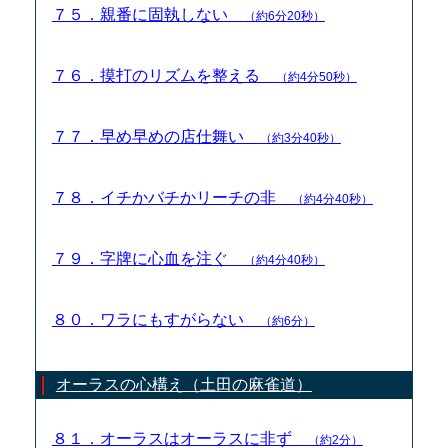
７５．親番に固執しない
（約6分20秒）
７６．摸打のリズムを整える
（約4分50秒）
７７．早め早めの店仕舞い
（約3分40秒）
７８．イチかバチかリーチの非
（約4分40秒）
７９．字牌に心血を注ぐ
（約4分40秒）
８０．ワラにもすがらない
（約6分）
オーラスの心構え（土田の麻雀道）
８１．オーラスはオーラスに非ず
（約2分）