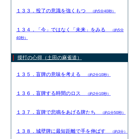
１３３．投了の意識を強くもつ
（約5分40秒）
１３４．「今」ではなく「未来」をみる
（約5分
40秒）
摸打の心得（土田の麻雀道）
１３５．盲牌の意味を考える
（約2分10秒）
１３６．盲牌する時間のロス
（約2分10秒）
１３７．盲牌で悲鳴をあげる牌たち
（約1分50秒）
１３８．城壁牌に最短距離で手を伸ばす
（約3分）