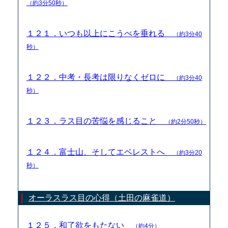
（約3分50秒）
１２１．いつも以上にこうべを垂れる
（約3分40
秒）
１２２．中考・長考は限りなくゼロに
（約3分40
秒）
１２３．ラス目の苦悩を感じること
（約2分50秒）
１２４．富士山、そしてエベレストへ
（約3分20
秒）
オーラスラス目の心得（土田の麻雀道）
１２５．和了欲をもたない
（約4分）