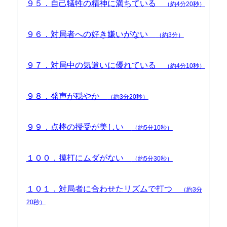
９５．自己犠牲の精神に満ちている
（約4分20秒）
９６．対局者への好き嫌いがない
（約3分）
９７．対局中の気遣いに優れている
（約4分10秒）
９８．発声が穏やか
（約3分20秒）
９９．点棒の授受が美しい
（約5分10秒）
１００．摸打にムダがない
（約5分30秒）
１０１．対局者に合わせたリズムで打つ
（約3分
20秒）