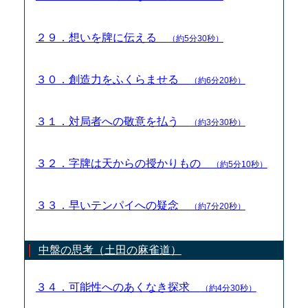
２９．想いを牌に伝える
（約5分30秒）
３０．創造力をふくらませる
（約6分20秒）
３１．対局者への敬意を払う
（約3分30秒）
３２．字牌は天からの授かりもの
（約5分10秒）
３３．早いテンパイへの疑念
（約7分20秒）
中盤の思考（土田の麻雀道）
３４．可能性へのあくなき探求
（約4分30秒）