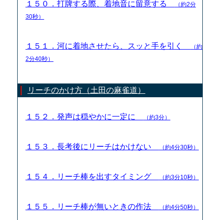
１５０．打牌する際、着地音に留意する
（約2分
30秒）
１５１．河に着地させたら、スッと手を引く
（約
2分40秒）
リーチのかけ方（土田の麻雀道）
１５２．発声は穏やかに一定に
（約3分）
１５３．長考後にリーチはかけない
（約4分30秒）
１５４．リーチ棒を出すタイミング
（約3分10秒）
１５５．リーチ棒が無いときの作法
（約4分50秒）