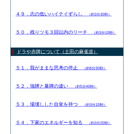
４９．志の低いハイテイずらし
（約3分30秒）
５０．残りツモ３回以内のリーチ
（約3分10秒）
ドラや赤牌について（土田の麻雀道）
５１．我がままな思考の停止
（約6分30秒）
５２．強牌と暴牌の違い
（約5分40秒）
５３．場壊しした自覚を持つ
（約3分10秒）
５４．下家のエネルギーを知る
（約3分20秒）