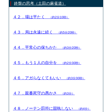
終盤の思考（土田の麻雀道）
４２．場は平たく
（約2分10秒）
４３．局は永遠に続く
（約5分20秒）
４４．平常心の保ちかた
（約3分20秒）
４５．もう１人の自分を
（約2分30秒）
４６．アガらなくてもいい
（約3分30秒）
４７．親番死守の愚かさ
（約3分）
４８．ノーテン罰符に固執しない
（約4分）