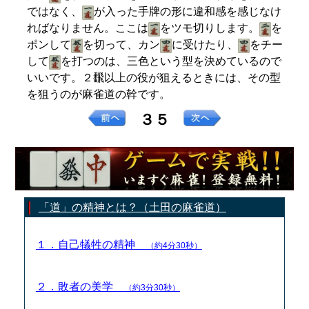
ではなく、
が入った手牌の形に違和感を感じなけ
ればなりません。ここは
をツモ切りします。
を
ポンして
を切って、カン
に受けたり、
をチー
して
を打つのは、三色という型を決めているので
いいです。２飜以上の役が狙えるときには、その型
を狙うのが麻雀道の幹です。
３５
「道」の精神とは？（土田の麻雀道）
１．自己犠牲の精神
（約4分30秒）
２．敗者の美学
（約3分30秒）