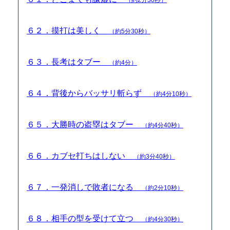
６２．摸打は美しく
（約5分30秒）
６３．長考はタブー
（約4分）
６４．背後からバッサリ斬らず
（約4分10秒）
６５．大勝時の盗塁はタブー
（約4分40秒）
６６．カブセ打ちはしない
（約3分40秒）
６７．一発消しで敗者になる
（約2分10秒）
６８．相手の型を受けて立つ
（約4分30秒）