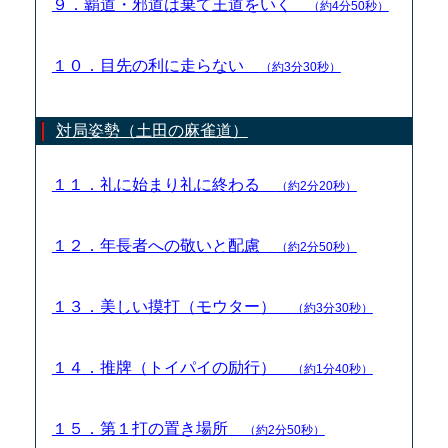
９．覇道・邪道は棄て王道をいく
（約4分50秒）
１０．目先の利に走らない
（約3分30秒）
対局姿勢（土田の麻雀道）
１１．礼に始まり礼に終わる
（約2分20秒）
１２．年長者への敬いと配慮
（約2分50秒）
１３．美しい摸打（モウター）
（約3分30秒）
１４．推牌（トイパイの励行）
（約1分40秒）
１５．第１打の置き場所
（約2分50秒）