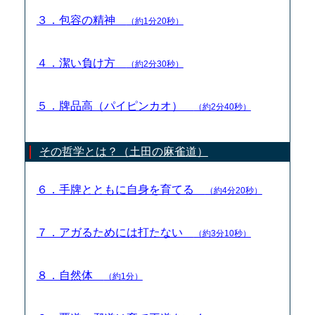
３．包容の精神
（約1分20秒）
４．潔い負け方
（約2分30秒）
５．牌品高（パイピンカオ）
（約2分40秒）
その哲学とは？（土田の麻雀道）
６．手牌とともに自身を育てる
（約4分20秒）
７．アガるためには打たない
（約3分10秒）
８．自然体
（約1分）