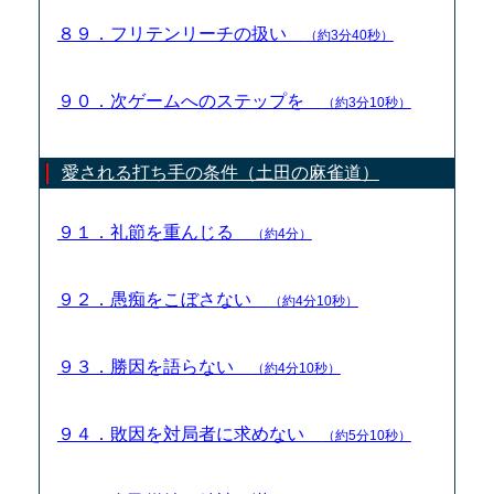
８９．フリテンリーチの扱い
（約3分40秒）
９０．次ゲームへのステップを
（約3分10秒）
愛される打ち手の条件（土田の麻雀道）
９１．礼節を重んじる
（約4分）
９２．愚痴をこぼさない
（約4分10秒）
９３．勝因を語らない
（約4分10秒）
９４．敗因を対局者に求めない
（約5分10秒）