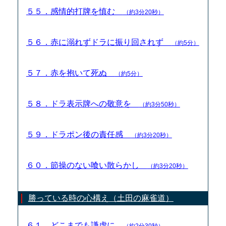
５５．感情的打牌を慎む
（約3分20秒）
５６．赤に溺れずドラに振り回されず
（約5分）
５７．赤を抱いて死ぬ
（約5分）
５８．ドラ表示牌への敬意を
（約3分50秒）
５９．ドラポン後の責任感
（約3分20秒）
６０．節操のない喰い散らかし
（約3分20秒）
勝っている時の心構え（土田の麻雀道）
６１．どこまでも謙虚に
（約2分30秒）