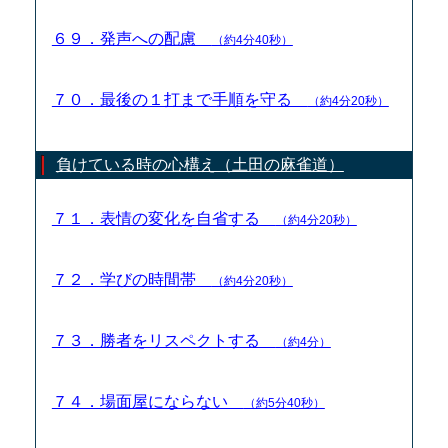
６９．発声への配慮
（約4分40秒）
７０．最後の１打まで手順を守る
（約4分20秒）
負けている時の心構え（土田の麻雀道）
７１．表情の変化を自省する
（約4分20秒）
７２．学びの時間帯
（約4分20秒）
７３．勝者をリスペクトする
（約4分）
７４．場面屋にならない
（約5分40秒）