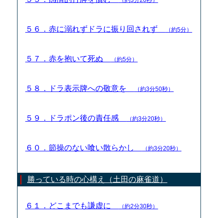
５６．赤に溺れずドラに振り回されず
（約5分）
５７．赤を抱いて死ぬ
（約5分）
５８．ドラ表示牌への敬意を
（約3分50秒）
５９．ドラポン後の責任感
（約3分20秒）
６０．節操のない喰い散らかし
（約3分20秒）
勝っている時の心構え（土田の麻雀道）
６１．どこまでも謙虚に
（約2分30秒）