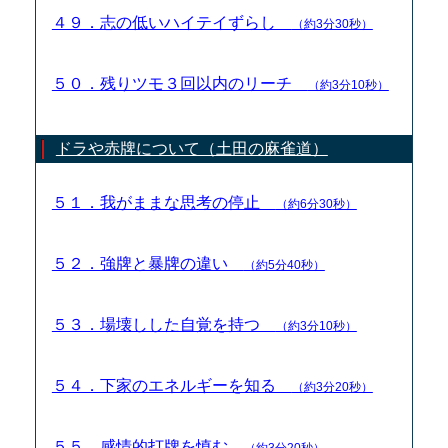
４９．志の低いハイテイずらし
（約3分30秒）
５０．残りツモ３回以内のリーチ
（約3分10秒）
ドラや赤牌について（土田の麻雀道）
５１．我がままな思考の停止
（約6分30秒）
５２．強牌と暴牌の違い
（約5分40秒）
５３．場壊しした自覚を持つ
（約3分10秒）
５４．下家のエネルギーを知る
（約3分20秒）
５５．感情的打牌を慎む
（約3分20秒）