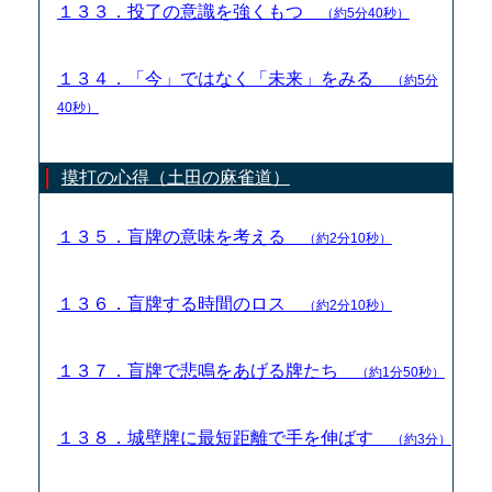
１３３．投了の意識を強くもつ
（約5分40秒）
１３４．「今」ではなく「未来」をみる
（約5分
40秒）
摸打の心得（土田の麻雀道）
１３５．盲牌の意味を考える
（約2分10秒）
１３６．盲牌する時間のロス
（約2分10秒）
１３７．盲牌で悲鳴をあげる牌たち
（約1分50秒）
１３８．城壁牌に最短距離で手を伸ばす
（約3分）