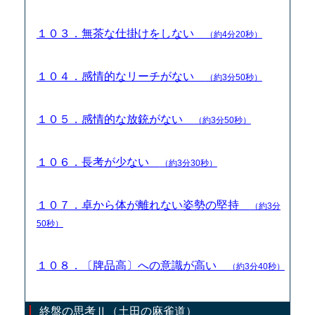
１０３．無茶な仕掛けをしない
（約4分20秒）
１０４．感情的なリーチがない
（約3分50秒）
１０５．感情的な放銃がない
（約3分50秒）
１０６．長考が少ない
（約3分30秒）
１０７．卓から体が離れない姿勢の堅持
（約3分
50秒）
１０８．〔牌品高〕への意識が高い
（約3分40秒）
終盤の思考Ⅱ（土田の麻雀道）