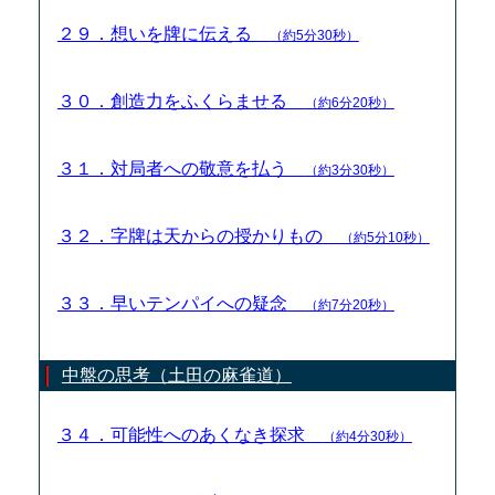
２９．想いを牌に伝える
（約5分30秒）
３０．創造力をふくらませる
（約6分20秒）
３１．対局者への敬意を払う
（約3分30秒）
３２．字牌は天からの授かりもの
（約5分10秒）
３３．早いテンパイへの疑念
（約7分20秒）
中盤の思考（土田の麻雀道）
３４．可能性へのあくなき探求
（約4分30秒）