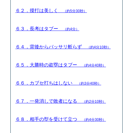
６２．摸打は美しく
（約5分30秒）
６３．長考はタブー
（約4分）
６４．背後からバッサリ斬らず
（約4分10秒）
６５．大勝時の盗塁はタブー
（約4分40秒）
６６．カブセ打ちはしない
（約3分40秒）
６７．一発消しで敗者になる
（約2分10秒）
６８．相手の型を受けて立つ
（約4分30秒）