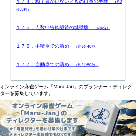
１７４．和了者がいないときの自身の手牌
（約3
分50秒）
１７５．点数申告確認後の城壁牌
（約4分）
１７６．手積卓での清め
（約3分40秒）
１７７．自動卓での清め
（約2分50秒）
オンライン麻雀ゲーム「Maru-Jan」のプランナー・ディレク
ターを募集しています。