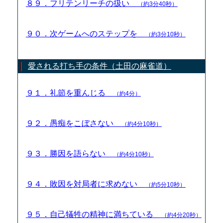
８９．フリテンリーチの扱い
（約3分40秒）
９０．次ゲームへのステップを
（約3分10秒）
愛される打ち手の条件（土田の麻雀道）
９１．礼節を重んじる
（約4分）
９２．愚痴をこぼさない
（約4分10秒）
９３．勝因を語らない
（約4分10秒）
９４．敗因を対局者に求めない
（約5分10秒）
９５．自己犠牲の精神に満ちている
（約4分20秒）