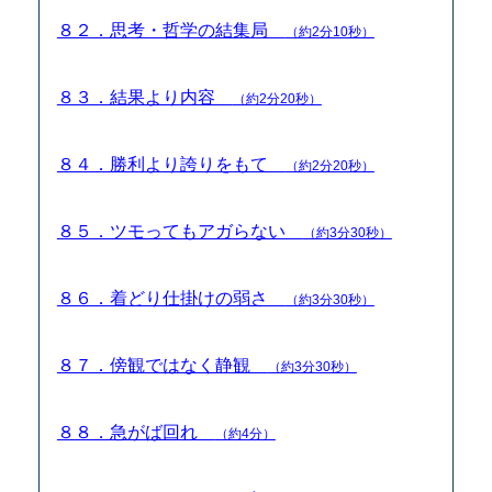
８２．思考・哲学の結集局
（約2分10秒）
８３．結果より内容
（約2分20秒）
８４．勝利より誇りをもて
（約2分20秒）
８５．ツモってもアガらない
（約3分30秒）
８６．着どり仕掛けの弱さ
（約3分30秒）
８７．傍観ではなく静観
（約3分30秒）
８８．急がば回れ
（約4分）