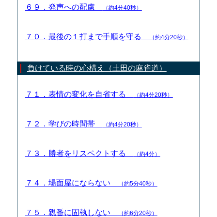
６９．発声への配慮
（約4分40秒）
７０．最後の１打まで手順を守る
（約4分20秒）
負けている時の心構え（土田の麻雀道）
７１．表情の変化を自省する
（約4分20秒）
７２．学びの時間帯
（約4分20秒）
７３．勝者をリスペクトする
（約4分）
７４．場面屋にならない
（約5分40秒）
７５．親番に固執しない
（約6分20秒）