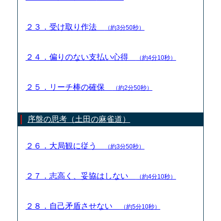
２３．受け取り作法
（約3分50秒）
２４．偏りのない支払い心得
（約4分10秒）
２５．リーチ棒の確保
（約2分50秒）
序盤の思考（土田の麻雀道）
２６．大局観に従う
（約3分50秒）
２７．志高く、妥協はしない
（約4分10秒）
２８．自己矛盾させない
（約5分10秒）