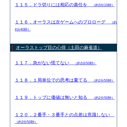
１１５．ドラ切りには相応の責任を
（約3分10秒）
１１６．オーラスは次ゲームへのプロローグ
（約
4分40秒）
オーラストップ目の心得（土田の麻雀道）
１１７．急がない慌てない
（約3分50秒）
１１８．１局単位での思考は棄てる
（約2分50秒）
１１９．トップに価値は無いと知る
（約2分50秒）
１２０．２番手・３番手との点差は意識しない
（約3分50秒）