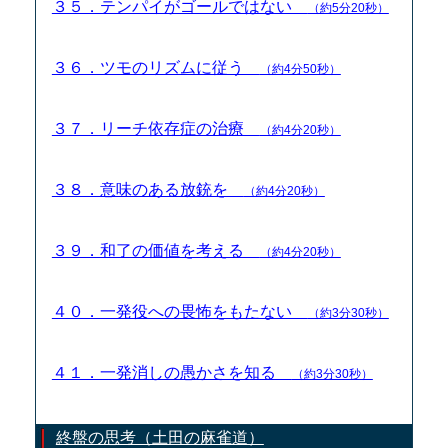
３５．テンパイがゴールではない
（約5分20秒）
３６．ツモのリズムに従う
（約4分50秒）
３７．リーチ依存症の治療
（約4分20秒）
３８．意味のある放銃を
（約4分20秒）
３９．和了の価値を考える
（約4分20秒）
４０．一発役への畏怖をもたない
（約3分30秒）
４１．一発消しの愚かさを知る
（約3分30秒）
終盤の思考（土田の麻雀道）