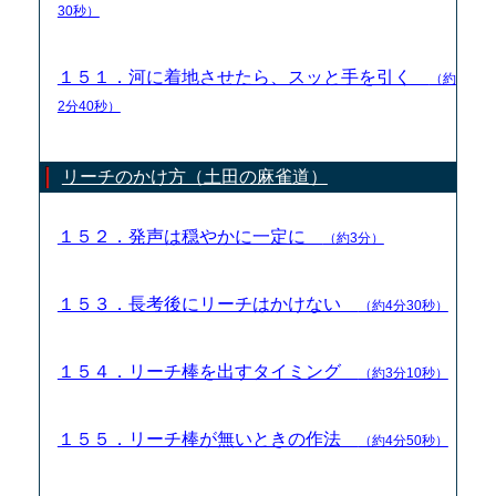
30秒）
１５１．河に着地させたら、スッと手を引く
（約
2分40秒）
リーチのかけ方（土田の麻雀道）
１５２．発声は穏やかに一定に
（約3分）
１５３．長考後にリーチはかけない
（約4分30秒）
１５４．リーチ棒を出すタイミング
（約3分10秒）
１５５．リーチ棒が無いときの作法
（約4分50秒）