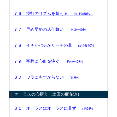
７６．摸打のリズムを整える
（約4分50秒）
７７．早め早めの店仕舞い
（約3分40秒）
７８．イチかバチかリーチの非
（約4分40秒）
７９．字牌に心血を注ぐ
（約4分40秒）
８０．ワラにもすがらない
（約6分）
オーラスの心構え（土田の麻雀道）
８１．オーラスはオーラスに非ず
（約2分）