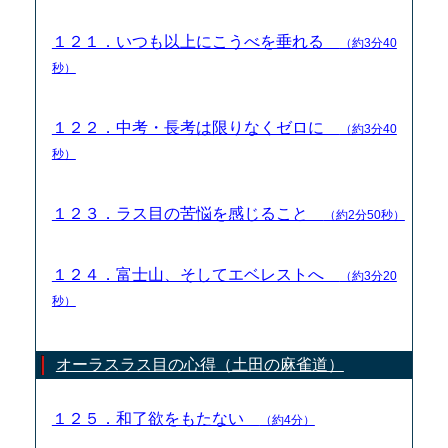
１２１．いつも以上にこうべを垂れる
（約3分40
秒）
１２２．中考・長考は限りなくゼロに
（約3分40
秒）
１２３．ラス目の苦悩を感じること
（約2分50秒）
１２４．富士山、そしてエベレストへ
（約3分20
秒）
オーラスラス目の心得（土田の麻雀道）
１２５．和了欲をもたない
（約4分）