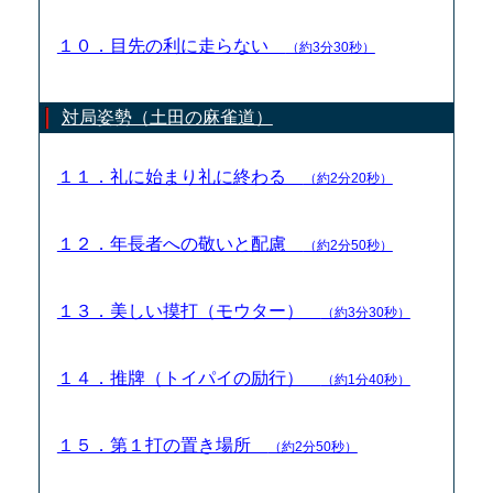
１０．目先の利に走らない
（約3分30秒）
対局姿勢（土田の麻雀道）
１１．礼に始まり礼に終わる
（約2分20秒）
１２．年長者への敬いと配慮
（約2分50秒）
１３．美しい摸打（モウター）
（約3分30秒）
１４．推牌（トイパイの励行）
（約1分40秒）
１５．第１打の置き場所
（約2分50秒）