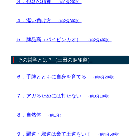
３．包容の精神
（約1分20秒）
４．潔い負け方
（約2分30秒）
５．牌品高（パイピンカオ）
（約2分40秒）
その哲学とは？（土田の麻雀道）
６．手牌とともに自身を育てる
（約4分20秒）
７．アガるためには打たない
（約3分10秒）
８．自然体
（約1分）
９．覇道・邪道は棄て王道をいく
（約4分50秒）