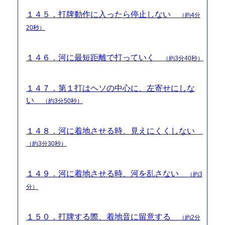
１４５．打牌動作に入ったら停止しない
（約4分
20秒）
１４６．河に最短距離で打っていく
（約3分40秒）
１４７．第１打はヘソの中心に、左寄せにしな
い
（約3分50秒）
１４８．河に着地させる時、見えにくくしない
（約3分30秒）
１４９．河に着地させる時、河を乱さない
（約3
分）
１５０．打牌する際、着地音に留意する
（約2分