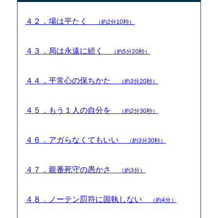
４２．場は平たく
（約2分10秒）
４３．局は永遠に続く
（約5分20秒）
４４．平常心の保ちかた
（約3分20秒）
４５．もう１人の自分を
（約2分30秒）
４６．アガらなくてもいい
（約3分30秒）
４７．親番死守の愚かさ
（約3分）
４８．ノーテン罰符に固執しない
（約4分）