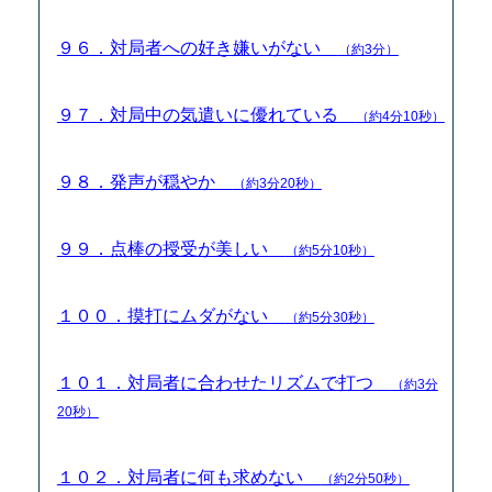
９６．対局者への好き嫌いがない
（約3分）
９７．対局中の気遣いに優れている
（約4分10秒）
９８．発声が穏やか
（約3分20秒）
９９．点棒の授受が美しい
（約5分10秒）
１００．摸打にムダがない
（約5分30秒）
１０１．対局者に合わせたリズムで打つ
（約3分
20秒）
１０２．対局者に何も求めない
（約2分50秒）