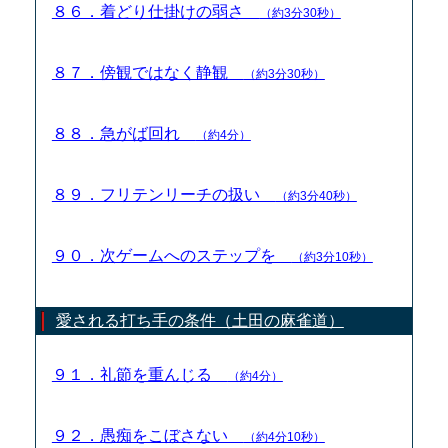
８６．着どり仕掛けの弱さ
（約3分30秒）
８７．傍観ではなく静観
（約3分30秒）
８８．急がば回れ
（約4分）
８９．フリテンリーチの扱い
（約3分40秒）
９０．次ゲームへのステップを
（約3分10秒）
愛される打ち手の条件（土田の麻雀道）
９１．礼節を重んじる
（約4分）
９２．愚痴をこぼさない
（約4分10秒）