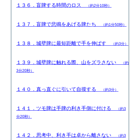
１３６．盲牌する時間のロス
（約2分10秒）
１３７．盲牌で悲鳴をあげる牌たち
（約1分50秒）
１３８．城壁牌に最短距離で手を伸ばす
（約3分）
１３９．城壁牌に触れる際、山をズラさない
（約
3分20秒）
１４０．真っ直ぐに引いて自摸する
（約3分）
１４１．ツモ牌は手牌の利き手側に付ける
（約3
分20秒）
１４２．思考中、利き手は卓から離さない
（約3