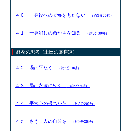
４０．一発役への畏怖をもたない
（約3分30秒）
４１．一発消しの愚かさを知る
（約3分30秒）
終盤の思考（土田の麻雀道）
４２．場は平たく
（約2分10秒）
４３．局は永遠に続く
（約5分20秒）
４４．平常心の保ちかた
（約3分20秒）
４５．もう１人の自分を
（約2分30秒）