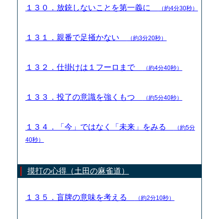
１３０．放銃しないことを第一義に
（約4分30秒）
１３１．親番で足掻かない
（約3分20秒）
１３２．仕掛けは１フーロまで
（約4分40秒）
１３３．投了の意識を強くもつ
（約5分40秒）
１３４．「今」ではなく「未来」をみる
（約5分
40秒）
摸打の心得（土田の麻雀道）
１３５．盲牌の意味を考える
（約2分10秒）