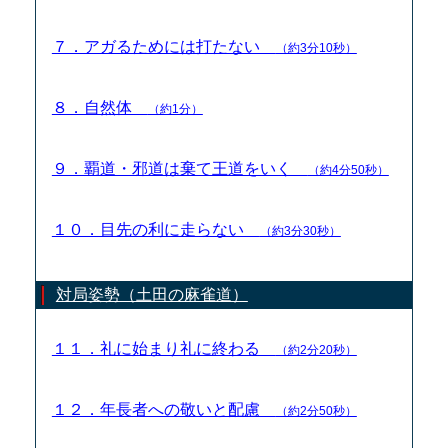
７．アガるためには打たない
（約3分10秒）
８．自然体
（約1分）
９．覇道・邪道は棄て王道をいく
（約4分50秒）
１０．目先の利に走らない
（約3分30秒）
対局姿勢（土田の麻雀道）
１１．礼に始まり礼に終わる
（約2分20秒）
１２．年長者への敬いと配慮
（約2分50秒）