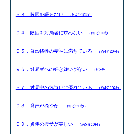
９３．勝因を語らない
（約4分10秒）
９４．敗因を対局者に求めない
（約5分10秒）
９５．自己犠牲の精神に満ちている
（約4分20秒）
９６．対局者への好き嫌いがない
（約3分）
９７．対局中の気遣いに優れている
（約4分10秒）
９８．発声が穏やか
（約3分20秒）
９９．点棒の授受が美しい
（約5分10秒）