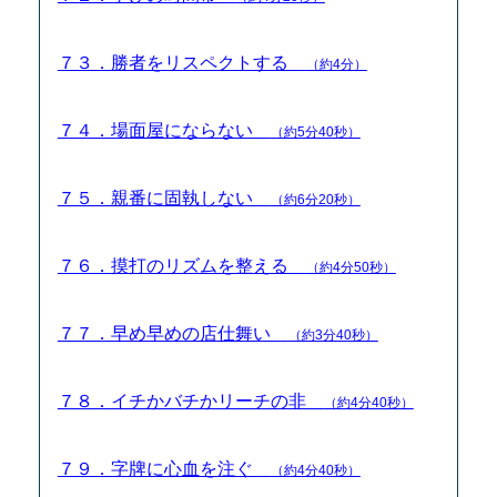
７３．勝者をリスペクトする
（約4分）
７４．場面屋にならない
（約5分40秒）
７５．親番に固執しない
（約6分20秒）
７６．摸打のリズムを整える
（約4分50秒）
７７．早め早めの店仕舞い
（約3分40秒）
７８．イチかバチかリーチの非
（約4分40秒）
７９．字牌に心血を注ぐ
（約4分40秒）