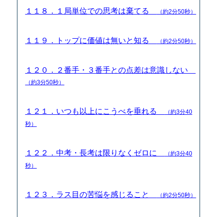
１１８．１局単位での思考は棄てる
（約2分50秒）
１１９．トップに価値は無いと知る
（約2分50秒）
１２０．２番手・３番手との点差は意識しない
（約3分50秒）
１２１．いつも以上にこうべを垂れる
（約3分40
秒）
１２２．中考・長考は限りなくゼロに
（約3分40
秒）
１２３．ラス目の苦悩を感じること
（約2分50秒）