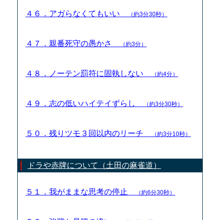
４６．アガらなくてもいい
（約3分30秒）
４７．親番死守の愚かさ
（約3分）
４８．ノーテン罰符に固執しない
（約4分）
４９．志の低いハイテイずらし
（約3分30秒）
５０．残りツモ３回以内のリーチ
（約3分10秒）
ドラや赤牌について（土田の麻雀道）
５１．我がままな思考の停止
（約6分30秒）