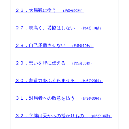
２６．大局観に従う
（約3分50秒）
２７．志高く、妥協はしない
（約4分10秒）
２８．自己矛盾させない
（約5分10秒）
２９．想いを牌に伝える
（約5分30秒）
３０．創造力をふくらませる
（約6分20秒）
３１．対局者への敬意を払う
（約3分30秒）
３２．字牌は天からの授かりもの
（約5分10秒）