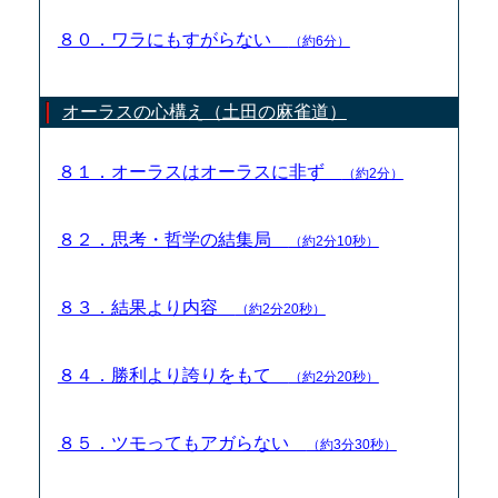
８０．ワラにもすがらない
（約6分）
オーラスの心構え（土田の麻雀道）
８１．オーラスはオーラスに非ず
（約2分）
８２．思考・哲学の結集局
（約2分10秒）
８３．結果より内容
（約2分20秒）
８４．勝利より誇りをもて
（約2分20秒）
８５．ツモってもアガらない
（約3分30秒）