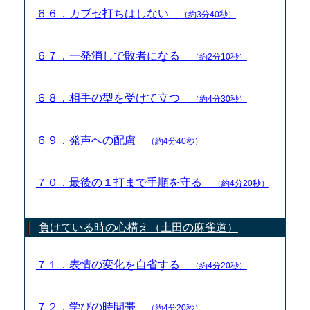
６６．カブセ打ちはしない
（約3分40秒）
６７．一発消しで敗者になる
（約2分10秒）
６８．相手の型を受けて立つ
（約4分30秒）
６９．発声への配慮
（約4分40秒）
７０．最後の１打まで手順を守る
（約4分20秒）
負けている時の心構え（土田の麻雀道）
７１．表情の変化を自省する
（約4分20秒）
７２．学びの時間帯
（約4分20秒）