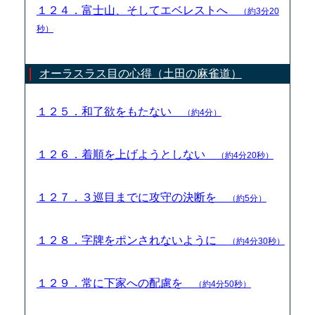
１２４．富士山、そしてエベレストへ
（約3分20
秒）
オーラスラス目の心得（土田の麻雀道）
１２５．和了欲をもたない
（約4分）
１２６．着順を上げようとしない
（約4分20秒）
１２７．３巡目までに攻守の決断を
（約5分）
１２８．字牌をポンされないように
（約4分30秒）
１２９．常に下家への配慮を
（約4分50秒）