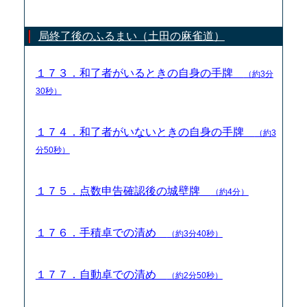
局終了後のふるまい（土田の麻雀道）
１７３．和了者がいるときの自身の手牌
（約3分
30秒）
１７４．和了者がいないときの自身の手牌
（約3
分50秒）
１７５．点数申告確認後の城壁牌
（約4分）
１７６．手積卓での清め
（約3分40秒）
１７７．自動卓での清め
（約2分50秒）