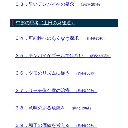
３３．早いテンパイへの疑念
（約7分20秒）
中盤の思考（土田の麻雀道）
３４．可能性へのあくなき探求
（約4分30秒）
３５．テンパイがゴールではない
（約5分20秒）
３６．ツモのリズムに従う
（約4分50秒）
３７．リーチ依存症の治療
（約4分20秒）
３８．意味のある放銃を
（約4分20秒）
３９．和了の価値を考える
（約4分20秒）