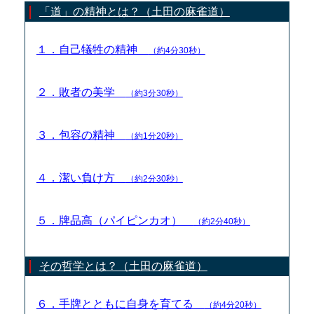
「道」の精神とは？（土田の麻雀道）
１．自己犠牲の精神
（約4分30秒）
２．敗者の美学
（約3分30秒）
３．包容の精神
（約1分20秒）
４．潔い負け方
（約2分30秒）
５．牌品高（パイピンカオ）
（約2分40秒）
その哲学とは？（土田の麻雀道）
６．手牌とともに自身を育てる
（約4分20秒）