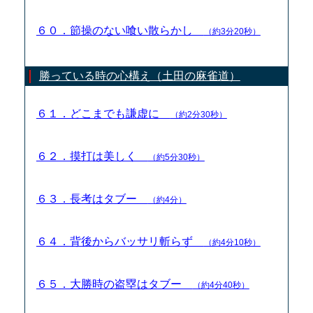
６０．節操のない喰い散らかし
（約3分20秒）
勝っている時の心構え（土田の麻雀道）
６１．どこまでも謙虚に
（約2分30秒）
６２．摸打は美しく
（約5分30秒）
６３．長考はタブー
（約4分）
６４．背後からバッサリ斬らず
（約4分10秒）
６５．大勝時の盗塁はタブー
（約4分40秒）