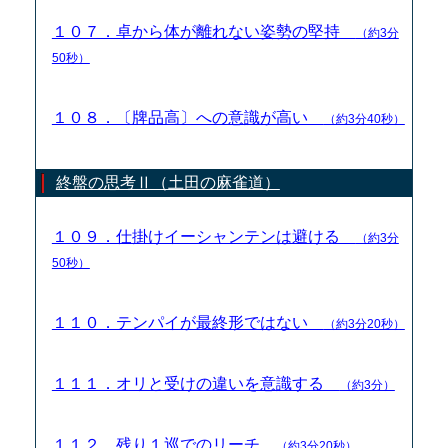
１０７．卓から体が離れない姿勢の堅持
（約3分
50秒）
１０８．〔牌品高〕への意識が高い
（約3分40秒）
終盤の思考Ⅱ（土田の麻雀道）
１０９．仕掛けイーシャンテンは避ける
（約3分
50秒）
１１０．テンパイが最終形ではない
（約3分20秒）
１１１．オリと受けの違いを意識する
（約3分）
１１２．残り１巡でのリーチ
（約3分20秒）