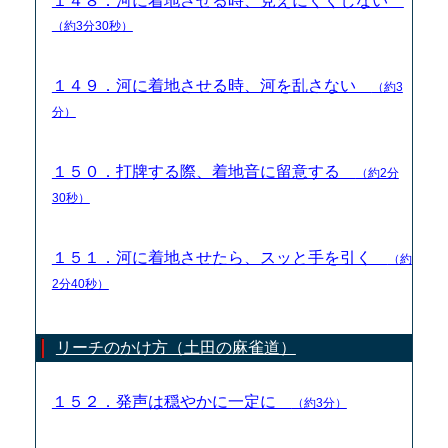
１４８．河に着地させる時、見えにくくしない
（約3分30秒）
１４９．河に着地させる時、河を乱さない
（約3
分）
１５０．打牌する際、着地音に留意する
（約2分
30秒）
１５１．河に着地させたら、スッと手を引く
（約
2分40秒）
リーチのかけ方（土田の麻雀道）
１５２．発声は穏やかに一定に
（約3分）