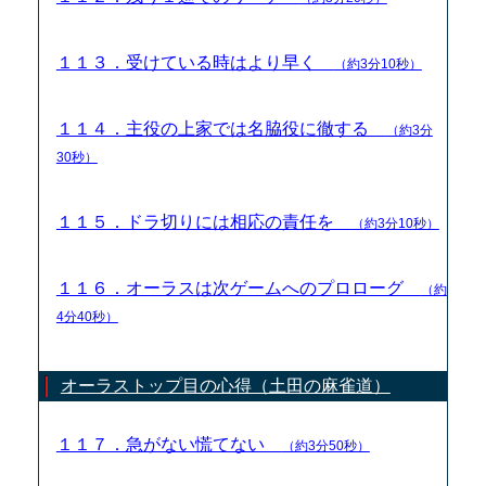
１１３．受けている時はより早く
（約3分10秒）
１１４．主役の上家では名脇役に徹する
（約3分
30秒）
１１５．ドラ切りには相応の責任を
（約3分10秒）
１１６．オーラスは次ゲームへのプロローグ
（約
4分40秒）
オーラストップ目の心得（土田の麻雀道）
１１７．急がない慌てない
（約3分50秒）