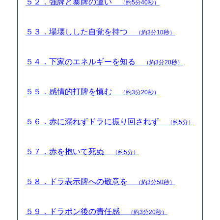
５２．強牌と暴牌の違い
（約5分40秒）
５３．場壊しした自覚を持つ
（約3分10秒）
５４．下家のエネルギーを知る
（約3分20秒）
５５．感情的打牌を慎む
（約3分20秒）
５６．赤に溺れずドラに振り回されず
（約5分）
５７．赤を抱いて死ぬ
（約5分）
５８．ドラ表示牌への敬意を
（約3分50秒）
５９．ドラポン後の責任感
（約3分20秒）