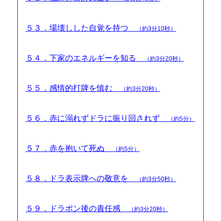
５３．場壊しした自覚を持つ
（約3分10秒）
５４．下家のエネルギーを知る
（約3分20秒）
５５．感情的打牌を慎む
（約3分20秒）
５６．赤に溺れずドラに振り回されず
（約5分）
５７．赤を抱いて死ぬ
（約5分）
５８．ドラ表示牌への敬意を
（約3分50秒）
５９．ドラポン後の責任感
（約3分20秒）