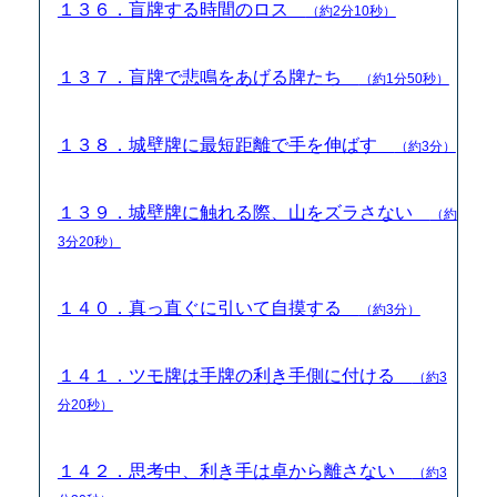
１３６．盲牌する時間のロス
（約2分10秒）
１３７．盲牌で悲鳴をあげる牌たち
（約1分50秒）
１３８．城壁牌に最短距離で手を伸ばす
（約3分）
１３９．城壁牌に触れる際、山をズラさない
（約
3分20秒）
１４０．真っ直ぐに引いて自摸する
（約3分）
１４１．ツモ牌は手牌の利き手側に付ける
（約3
分20秒）
１４２．思考中、利き手は卓から離さない
（約3