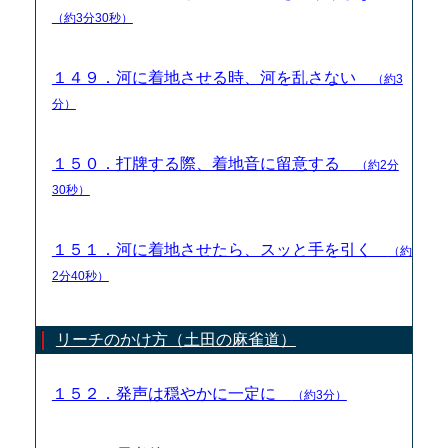
（約3分30秒）
１４９．河に着地させる時、河を乱さない
（約3
分）
１５０．打牌する際、着地音に留意する
（約2分
30秒）
１５１．河に着地させたら、スッと手を引く
（約
2分40秒）
リーチのかけ方（土田の麻雀道）
１５２．発声は穏やかに一定に
（約3分）