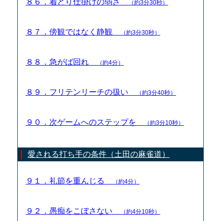
８６．着どり仕掛けの弱さ
（約3分30秒）
８７．傍観ではなく静観
（約3分30秒）
８８．急がば回れ
（約4分）
８９．フリテンリーチの扱い
（約3分40秒）
９０．次ゲームへのステップを
（約3分10秒）
愛される打ち手の条件（土田の麻雀道）
９１．礼節を重んじる
（約4分）
９２．愚痴をこぼさない
（約4分10秒）