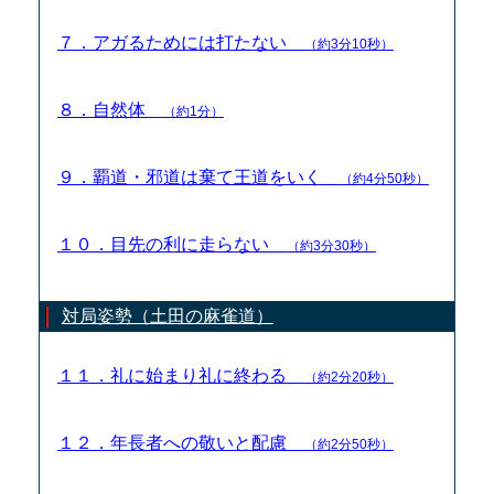
７．アガるためには打たない
（約3分10秒）
８．自然体
（約1分）
９．覇道・邪道は棄て王道をいく
（約4分50秒）
１０．目先の利に走らない
（約3分30秒）
対局姿勢（土田の麻雀道）
１１．礼に始まり礼に終わる
（約2分20秒）
１２．年長者への敬いと配慮
（約2分50秒）