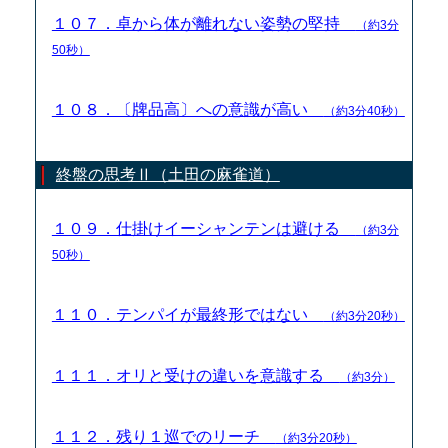
１０７．卓から体が離れない姿勢の堅持
（約3分
50秒）
１０８．〔牌品高〕への意識が高い
（約3分40秒）
終盤の思考Ⅱ（土田の麻雀道）
１０９．仕掛けイーシャンテンは避ける
（約3分
50秒）
１１０．テンパイが最終形ではない
（約3分20秒）
１１１．オリと受けの違いを意識する
（約3分）
１１２．残り１巡でのリーチ
（約3分20秒）