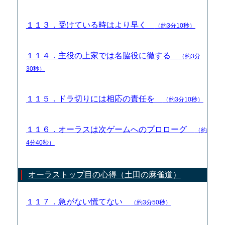
１１３．受けている時はより早く
（約3分10秒）
１１４．主役の上家では名脇役に徹する
（約3分
30秒）
１１５．ドラ切りには相応の責任を
（約3分10秒）
１１６．オーラスは次ゲームへのプロローグ
（約
4分40秒）
オーラストップ目の心得（土田の麻雀道）
１１７．急がない慌てない
（約3分50秒）