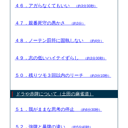
４６．アガらなくてもいい
（約3分30秒）
４７．親番死守の愚かさ
（約3分）
４８．ノーテン罰符に固執しない
（約4分）
４９．志の低いハイテイずらし
（約3分30秒）
５０．残りツモ３回以内のリーチ
（約3分10秒）
ドラや赤牌について（土田の麻雀道）
５１．我がままな思考の停止
（約6分30秒）
５２．強牌と暴牌の違い
（約5分40秒）