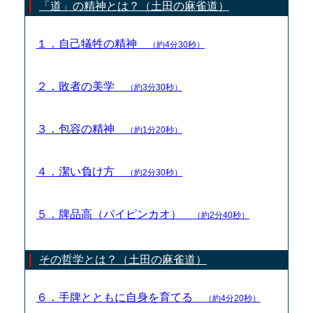
「道」の精神とは？（土田の麻雀道）
１．自己犠牲の精神
（約4分30秒）
２．敗者の美学
（約3分30秒）
３．包容の精神
（約1分20秒）
４．潔い負け方
（約2分30秒）
５．牌品高（パイピンカオ）
（約2分40秒）
その哲学とは？（土田の麻雀道）
６．手牌とともに自身を育てる
（約4分20秒）