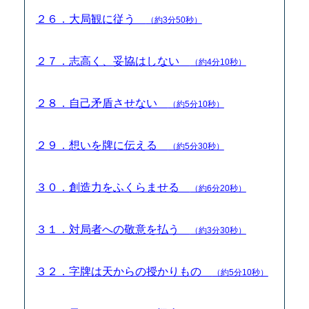
２６．大局観に従う
（約3分50秒）
２７．志高く、妥協はしない
（約4分10秒）
２８．自己矛盾させない
（約5分10秒）
２９．想いを牌に伝える
（約5分30秒）
３０．創造力をふくらませる
（約6分20秒）
３１．対局者への敬意を払う
（約3分30秒）
３２．字牌は天からの授かりもの
（約5分10秒）