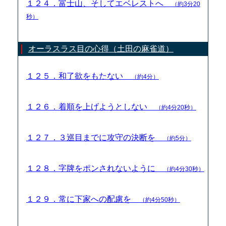
１２４．富士山、そしてエベレストへ
（約3分20
秒）
オーラスラス目の心得（土田の麻雀道）
１２５．和了欲をもたない
（約4分）
１２６．着順を上げようとしない
（約4分20秒）
１２７．３巡目までに攻守の決断を
（約5分）
１２８．字牌をポンされないように
（約4分30秒）
１２９．常に下家への配慮を
（約4分50秒）