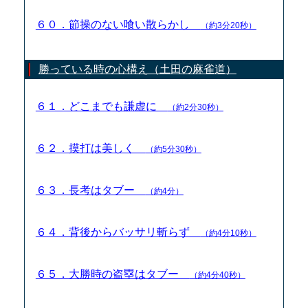
６０．節操のない喰い散らかし
（約3分20秒）
勝っている時の心構え（土田の麻雀道）
６１．どこまでも謙虚に
（約2分30秒）
６２．摸打は美しく
（約5分30秒）
６３．長考はタブー
（約4分）
６４．背後からバッサリ斬らず
（約4分10秒）
６５．大勝時の盗塁はタブー
（約4分40秒）