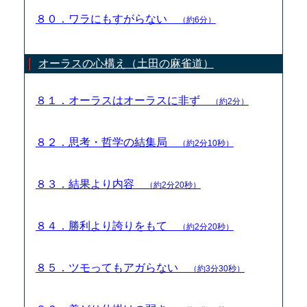
８０．ワラにもすがらない
（約6分）
オーラスの心構え（土田の麻雀道）
８１．オーラスはオーラスに非ず
（約2分）
８２．思考・哲学の結集局
（約2分10秒）
８３．結果より内容
（約2分20秒）
８４．勝利より誇りをもて
（約2分20秒）
８５．ツモってもアガらない
（約3分30秒）