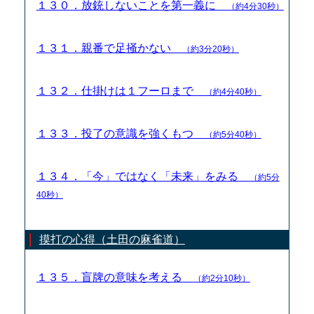
１３０．放銃しないことを第一義に
（約4分30秒）
１３１．親番で足掻かない
（約3分20秒）
１３２．仕掛けは１フーロまで
（約4分40秒）
１３３．投了の意識を強くもつ
（約5分40秒）
１３４．「今」ではなく「未来」をみる
（約5分
40秒）
摸打の心得（土田の麻雀道）
１３５．盲牌の意味を考える
（約2分10秒）