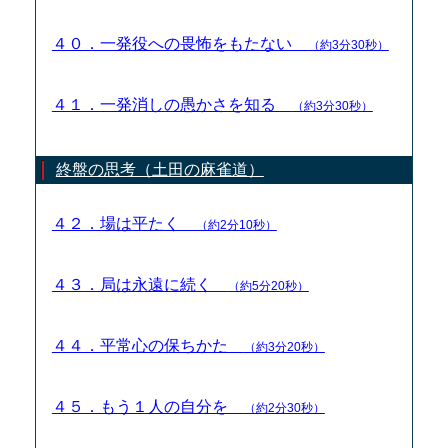
４０．一発役への畏怖をもたない
（約3分30秒）
４１．一発消しの愚かさを知る
（約3分30秒）
終盤の思考（土田の麻雀道）
４２．場は平たく
（約2分10秒）
４３．局は永遠に続く
（約5分20秒）
４４．平常心の保ちかた
（約3分20秒）
４５．もう１人の自分を
（約2分30秒）