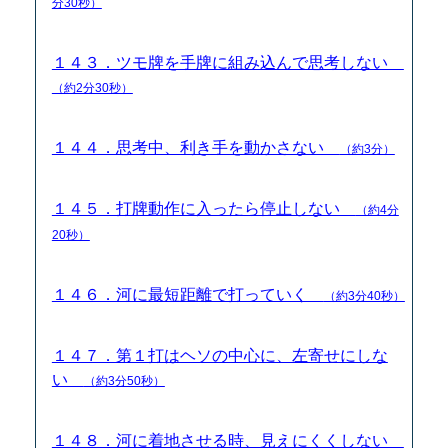
分30秒）
１４３．ツモ牌を手牌に組み込んで思考しない
（約2分30秒）
１４４．思考中、利き手を動かさない
（約3分）
１４５．打牌動作に入ったら停止しない
（約4分
20秒）
１４６．河に最短距離で打っていく
（約3分40秒）
１４７．第１打はヘソの中心に、左寄せにしな
い
（約3分50秒）
１４８．河に着地させる時、見えにくくしない