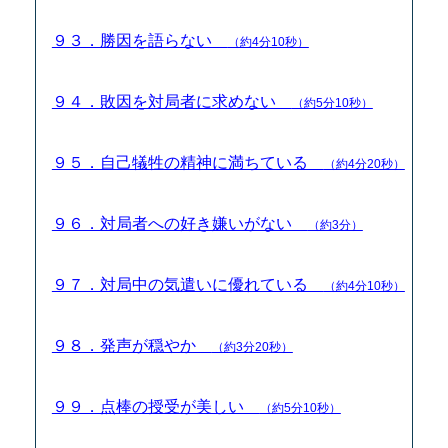
９３．勝因を語らない
（約4分10秒）
９４．敗因を対局者に求めない
（約5分10秒）
９５．自己犠牲の精神に満ちている
（約4分20秒）
９６．対局者への好き嫌いがない
（約3分）
９７．対局中の気遣いに優れている
（約4分10秒）
９８．発声が穏やか
（約3分20秒）
９９．点棒の授受が美しい
（約5分10秒）