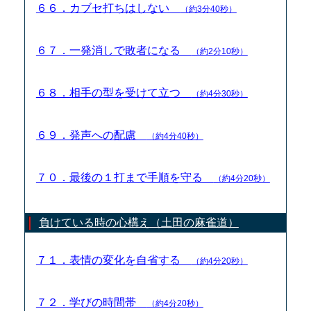
６６．カブセ打ちはしない
（約3分40秒）
６７．一発消しで敗者になる
（約2分10秒）
６８．相手の型を受けて立つ
（約4分30秒）
６９．発声への配慮
（約4分40秒）
７０．最後の１打まで手順を守る
（約4分20秒）
負けている時の心構え（土田の麻雀道）
７１．表情の変化を自省する
（約4分20秒）
７２．学びの時間帯
（約4分20秒）