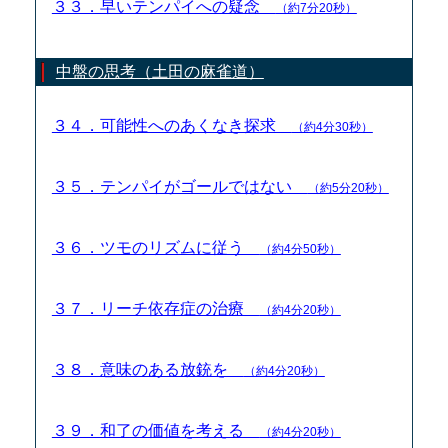
３３．早いテンパイへの疑念
（約7分20秒）
中盤の思考（土田の麻雀道）
３４．可能性へのあくなき探求
（約4分30秒）
３５．テンパイがゴールではない
（約5分20秒）
３６．ツモのリズムに従う
（約4分50秒）
３７．リーチ依存症の治療
（約4分20秒）
３８．意味のある放銃を
（約4分20秒）
３９．和了の価値を考える
（約4分20秒）