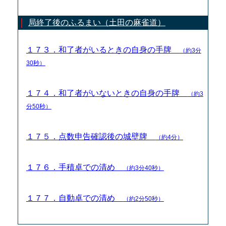
局終了後のふるまい（土田の麻雀道）
１７３．和了者がいるときの自身の手牌
（約3分
30秒）
１７４．和了者がいないときの自身の手牌
（約3
分50秒）
１７５．点数申告確認後の城壁牌
（約4分）
１７６．手積卓での清め
（約3分40秒）
１７７．自動卓での清め
（約2分50秒）