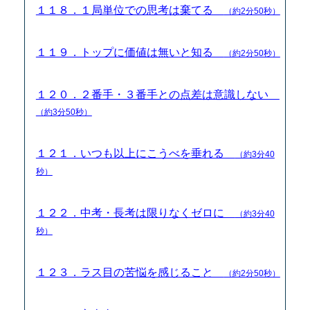
１１８．１局単位での思考は棄てる
（約2分50秒）
１１９．トップに価値は無いと知る
（約2分50秒）
１２０．２番手・３番手との点差は意識しない
（約3分50秒）
１２１．いつも以上にこうべを垂れる
（約3分40
秒）
１２２．中考・長考は限りなくゼロに
（約3分40
秒）
１２３．ラス目の苦悩を感じること
（約2分50秒）