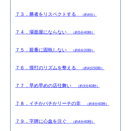
７３．勝者をリスペクトする
（約4分）
７４．場面屋にならない
（約5分40秒）
７５．親番に固執しない
（約6分20秒）
７６．摸打のリズムを整える
（約4分50秒）
７７．早め早めの店仕舞い
（約3分40秒）
７８．イチかバチかリーチの非
（約4分40秒）
７９．字牌に心血を注ぐ
（約4分40秒）