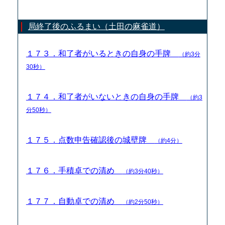
局終了後のふるまい（土田の麻雀道）
１７３．和了者がいるときの自身の手牌
（約3分
30秒）
１７４．和了者がいないときの自身の手牌
（約3
分50秒）
１７５．点数申告確認後の城壁牌
（約4分）
１７６．手積卓での清め
（約3分40秒）
１７７．自動卓での清め
（約2分50秒）