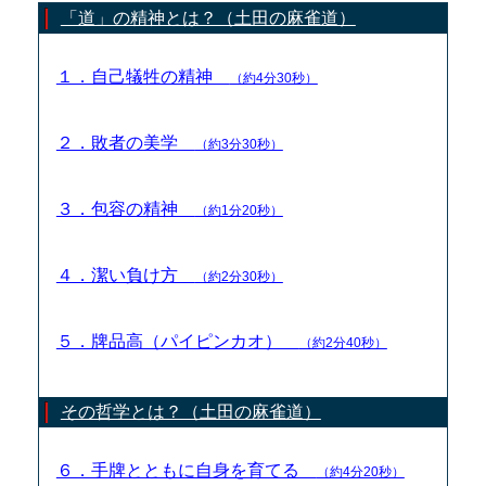
「道」の精神とは？（土田の麻雀道）
１．自己犠牲の精神
（約4分30秒）
２．敗者の美学
（約3分30秒）
３．包容の精神
（約1分20秒）
４．潔い負け方
（約2分30秒）
５．牌品高（パイピンカオ）
（約2分40秒）
その哲学とは？（土田の麻雀道）
６．手牌とともに自身を育てる
（約4分20秒）