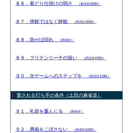
８６．着どり仕掛けの弱さ
（約3分30秒）
８７．傍観ではなく静観
（約3分30秒）
８８．急がば回れ
（約4分）
８９．フリテンリーチの扱い
（約3分40秒）
９０．次ゲームへのステップを
（約3分10秒）
愛される打ち手の条件（土田の麻雀道）
９１．礼節を重んじる
（約4分）
９２．愚痴をこぼさない
（約4分10秒）