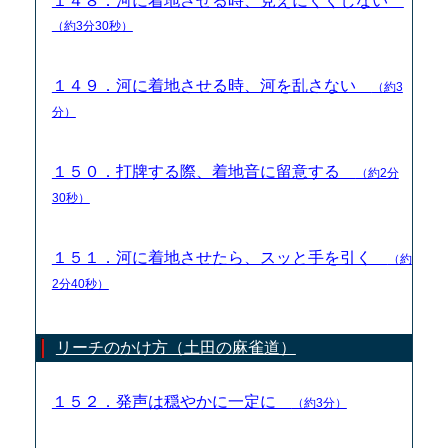
１４８．河に着地させる時、見えにくくしない
（約3分30秒）
１４９．河に着地させる時、河を乱さない
（約3
分）
１５０．打牌する際、着地音に留意する
（約2分
30秒）
１５１．河に着地させたら、スッと手を引く
（約
2分40秒）
リーチのかけ方（土田の麻雀道）
１５２．発声は穏やかに一定に
（約3分）