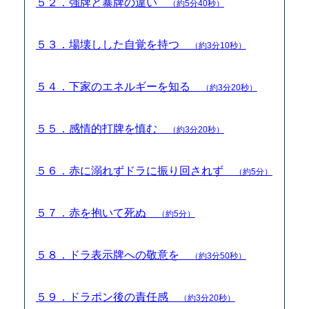
５２．強牌と暴牌の違い
（約5分40秒）
５３．場壊しした自覚を持つ
（約3分10秒）
５４．下家のエネルギーを知る
（約3分20秒）
５５．感情的打牌を慎む
（約3分20秒）
５６．赤に溺れずドラに振り回されず
（約5分）
５７．赤を抱いて死ぬ
（約5分）
５８．ドラ表示牌への敬意を
（約3分50秒）
５９．ドラポン後の責任感
（約3分20秒）