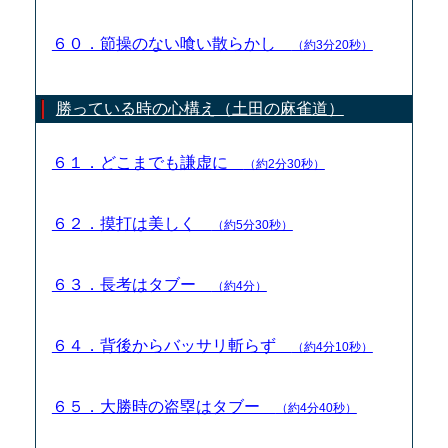
６０．節操のない喰い散らかし
（約3分20秒）
勝っている時の心構え（土田の麻雀道）
６１．どこまでも謙虚に
（約2分30秒）
６２．摸打は美しく
（約5分30秒）
６３．長考はタブー
（約4分）
６４．背後からバッサリ斬らず
（約4分10秒）
６５．大勝時の盗塁はタブー
（約4分40秒）