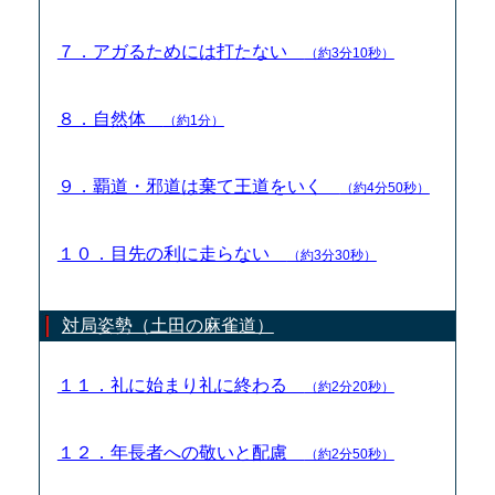
７．アガるためには打たない
（約3分10秒）
８．自然体
（約1分）
９．覇道・邪道は棄て王道をいく
（約4分50秒）
１０．目先の利に走らない
（約3分30秒）
対局姿勢（土田の麻雀道）
１１．礼に始まり礼に終わる
（約2分20秒）
１２．年長者への敬いと配慮
（約2分50秒）