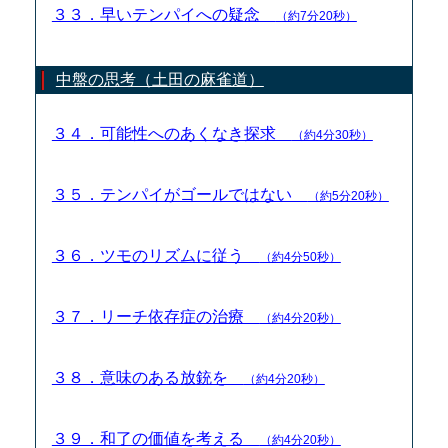
３３．早いテンパイへの疑念
（約7分20秒）
中盤の思考（土田の麻雀道）
３４．可能性へのあくなき探求
（約4分30秒）
３５．テンパイがゴールではない
（約5分20秒）
３６．ツモのリズムに従う
（約4分50秒）
３７．リーチ依存症の治療
（約4分20秒）
３８．意味のある放銃を
（約4分20秒）
３９．和了の価値を考える
（約4分20秒）