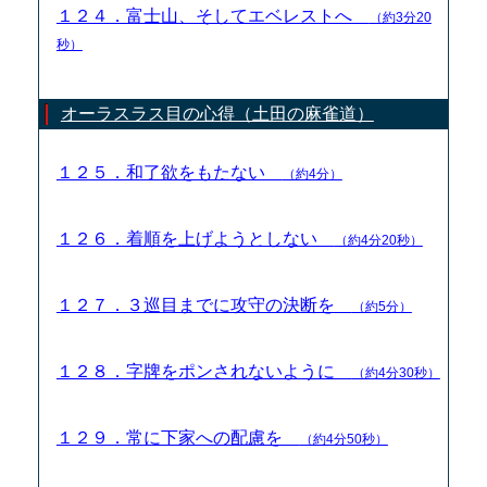
１２４．富士山、そしてエベレストへ
（約3分20
秒）
オーラスラス目の心得（土田の麻雀道）
１２５．和了欲をもたない
（約4分）
１２６．着順を上げようとしない
（約4分20秒）
１２７．３巡目までに攻守の決断を
（約5分）
１２８．字牌をポンされないように
（約4分30秒）
１２９．常に下家への配慮を
（約4分50秒）