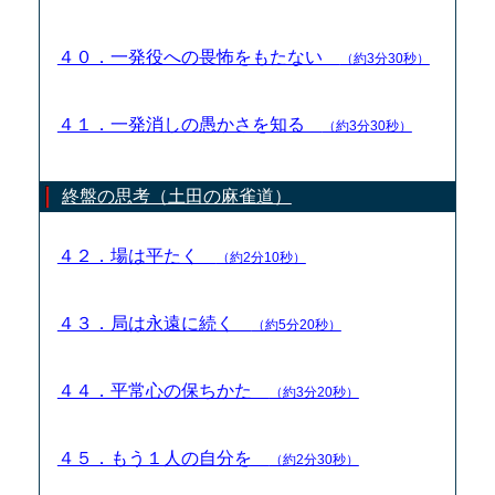
４０．一発役への畏怖をもたない
（約3分30秒）
４１．一発消しの愚かさを知る
（約3分30秒）
終盤の思考（土田の麻雀道）
４２．場は平たく
（約2分10秒）
４３．局は永遠に続く
（約5分20秒）
４４．平常心の保ちかた
（約3分20秒）
４５．もう１人の自分を
（約2分30秒）