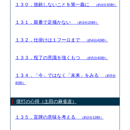
１３０．放銃しないことを第一義に
（約4分30秒）
１３１．親番で足掻かない
（約3分20秒）
１３２．仕掛けは１フーロまで
（約4分40秒）
１３３．投了の意識を強くもつ
（約5分40秒）
１３４．「今」ではなく「未来」をみる
（約5分
40秒）
摸打の心得（土田の麻雀道）
１３５．盲牌の意味を考える
（約2分10秒）