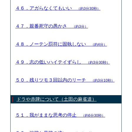
４６．アガらなくてもいい
（約3分30秒）
４７．親番死守の愚かさ
（約3分）
４８．ノーテン罰符に固執しない
（約4分）
４９．志の低いハイテイずらし
（約3分30秒）
５０．残りツモ３回以内のリーチ
（約3分10秒）
ドラや赤牌について（土田の麻雀道）
５１．我がままな思考の停止
（約6分30秒）