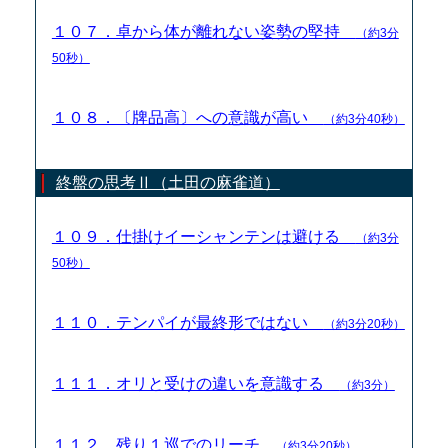
１０７．卓から体が離れない姿勢の堅持
（約3分
50秒）
１０８．〔牌品高〕への意識が高い
（約3分40秒）
終盤の思考Ⅱ（土田の麻雀道）
１０９．仕掛けイーシャンテンは避ける
（約3分
50秒）
１１０．テンパイが最終形ではない
（約3分20秒）
１１１．オリと受けの違いを意識する
（約3分）
１１２．残り１巡でのリーチ
（約3分20秒）