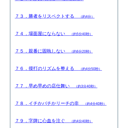
７３．勝者をリスペクトする
（約4分）
７４．場面屋にならない
（約5分40秒）
７５．親番に固執しない
（約6分20秒）
７６．摸打のリズムを整える
（約4分50秒）
７７．早め早めの店仕舞い
（約3分40秒）
７８．イチかバチかリーチの非
（約4分40秒）
７９．字牌に心血を注ぐ
（約4分40秒）