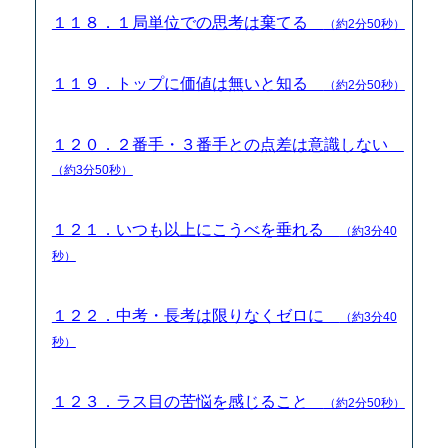
１１８．１局単位での思考は棄てる
（約2分50秒）
１１９．トップに価値は無いと知る
（約2分50秒）
１２０．２番手・３番手との点差は意識しない
（約3分50秒）
１２１．いつも以上にこうべを垂れる
（約3分40
秒）
１２２．中考・長考は限りなくゼロに
（約3分40
秒）
１２３．ラス目の苦悩を感じること
（約2分50秒）