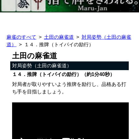
麻雀のすべて
土田の麻雀道
対局姿勢（土田の麻雀
道）
１４．推牌（トイパイの励行）
土田の麻雀道
対局姿勢（土田の麻雀道）
１４．推牌（トイパイの励行）（約1分40秒）
対局者が取りやすいよう推牌を励行し、品格ある打
ち手を目指しましょう。