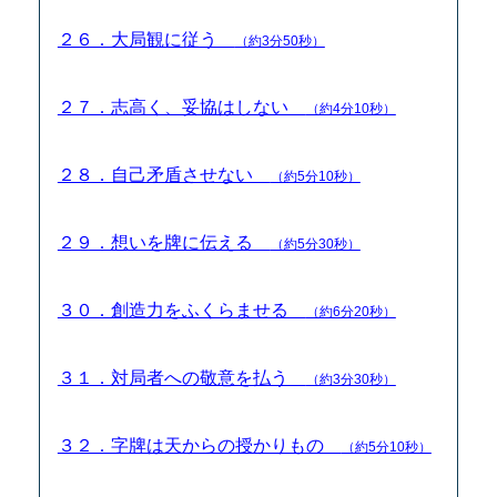
２６．大局観に従う
（約3分50秒）
２７．志高く、妥協はしない
（約4分10秒）
２８．自己矛盾させない
（約5分10秒）
２９．想いを牌に伝える
（約5分30秒）
３０．創造力をふくらませる
（約6分20秒）
３１．対局者への敬意を払う
（約3分30秒）
３２．字牌は天からの授かりもの
（約5分10秒）