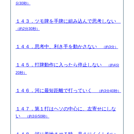
分30秒）
１４３．ツモ牌を手牌に組み込んで思考しない
（約2分30秒）
１４４．思考中、利き手を動かさない
（約3分）
１４５．打牌動作に入ったら停止しない
（約4分
20秒）
１４６．河に最短距離で打っていく
（約3分40秒）
１４７．第１打はヘソの中心に、左寄せにしな
い
（約3分50秒）