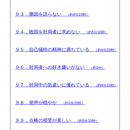
９３．勝因を語らない
（約4分10秒）
９４．敗因を対局者に求めない
（約5分10秒）
９５．自己犠牲の精神に満ちている
（約4分20秒）
９６．対局者への好き嫌いがない
（約3分）
９７．対局中の気遣いに優れている
（約4分10秒）
９８．発声が穏やか
（約3分20秒）
９９．点棒の授受が美しい
（約5分10秒）