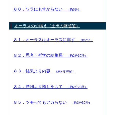
８０．ワラにもすがらない
（約6分）
オーラスの心構え（土田の麻雀道）
８１．オーラスはオーラスに非ず
（約2分）
８２．思考・哲学の結集局
（約2分10秒）
８３．結果より内容
（約2分20秒）
８４．勝利より誇りをもて
（約2分20秒）
８５．ツモってもアガらない
（約3分30秒）