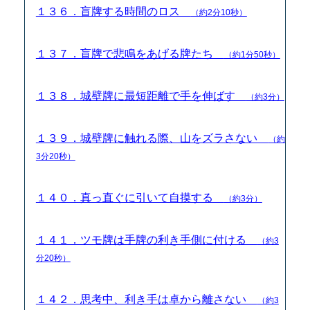
１３６．盲牌する時間のロス
（約2分10秒）
１３７．盲牌で悲鳴をあげる牌たち
（約1分50秒）
１３８．城壁牌に最短距離で手を伸ばす
（約3分）
１３９．城壁牌に触れる際、山をズラさない
（約
3分20秒）
１４０．真っ直ぐに引いて自摸する
（約3分）
１４１．ツモ牌は手牌の利き手側に付ける
（約3
分20秒）
１４２．思考中、利き手は卓から離さない
（約3