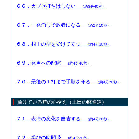
６６．カブセ打ちはしない
（約3分40秒）
６７．一発消しで敗者になる
（約2分10秒）
６８．相手の型を受けて立つ
（約4分30秒）
６９．発声への配慮
（約4分40秒）
７０．最後の１打まで手順を守る
（約4分20秒）
負けている時の心構え（土田の麻雀道）
７１．表情の変化を自省する
（約4分20秒）
７２．学びの時間帯
（約4分20秒）