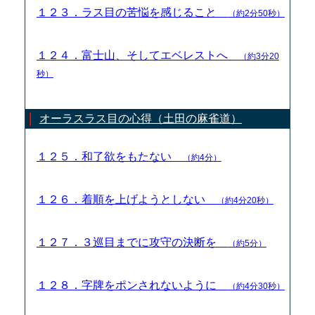
１２３．ラス目の苦悩を感じること
（約2分50秒）
１２４．富士山、そしてエベレストへ
（約3分20
秒）
オーラスラス目の心得（土田の麻雀道）
１２５．和了欲をもたない
（約4分）
１２６．着順を上げようとしない
（約4分20秒）
１２７．３巡目までに攻守の決断を
（約5分）
１２８．字牌をポンされないように
（約4分30秒）