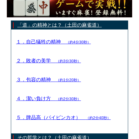
「道」の精神とは？（土田の麻雀道）
１．自己犠牲の精神
（約4分30秒）
２．敗者の美学
（約3分30秒）
３．包容の精神
（約1分20秒）
４．潔い負け方
（約2分30秒）
５．牌品高（パイピンカオ）
（約2分40秒）
その哲学とは？（土田の麻雀道）