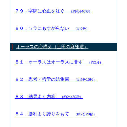
７９．字牌に心血を注ぐ
（約4分40秒）
８０．ワラにもすがらない
（約6分）
オーラスの心構え（土田の麻雀道）
８１．オーラスはオーラスに非ず
（約2分）
８２．思考・哲学の結集局
（約2分10秒）
８３．結果より内容
（約2分20秒）
８４．勝利より誇りをもて
（約2分20秒）