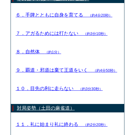
６．手牌とともに自身を育てる
（約4分20秒）
７．アガるためには打たない
（約3分10秒）
８．自然体
（約1分）
９．覇道・邪道は棄て王道をいく
（約4分50秒）
１０．目先の利に走らない
（約3分30秒）
対局姿勢（土田の麻雀道）
１１．礼に始まり礼に終わる
（約2分20秒）