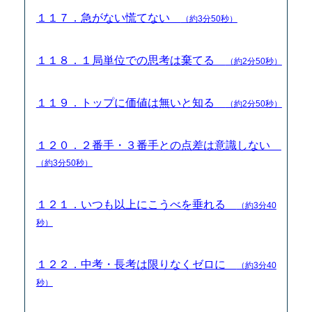
１１７．急がない慌てない
（約3分50秒）
１１８．１局単位での思考は棄てる
（約2分50秒）
１１９．トップに価値は無いと知る
（約2分50秒）
１２０．２番手・３番手との点差は意識しない
（約3分50秒）
１２１．いつも以上にこうべを垂れる
（約3分40
秒）
１２２．中考・長考は限りなくゼロに
（約3分40
秒）