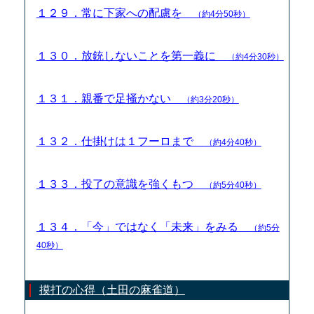
１２９．常に下家への配慮を
（約4分50秒）
１３０．放銃しないことを第一義に
（約4分30秒）
１３１．親番で足掻かない
（約3分20秒）
１３２．仕掛けは１フーロまで
（約4分40秒）
１３３．投了の意識を強くもつ
（約5分40秒）
１３４．「今」ではなく「未来」をみる
（約5分
40秒）
摸打の心得（土田の麻雀道）