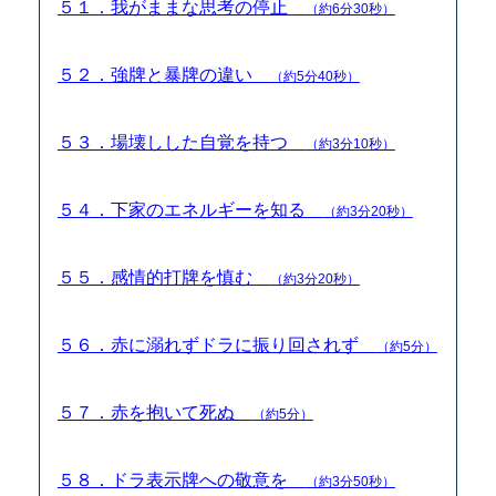
５１．我がままな思考の停止
（約6分30秒）
５２．強牌と暴牌の違い
（約5分40秒）
５３．場壊しした自覚を持つ
（約3分10秒）
５４．下家のエネルギーを知る
（約3分20秒）
５５．感情的打牌を慎む
（約3分20秒）
５６．赤に溺れずドラに振り回されず
（約5分）
５７．赤を抱いて死ぬ
（約5分）
５８．ドラ表示牌への敬意を
（約3分50秒）