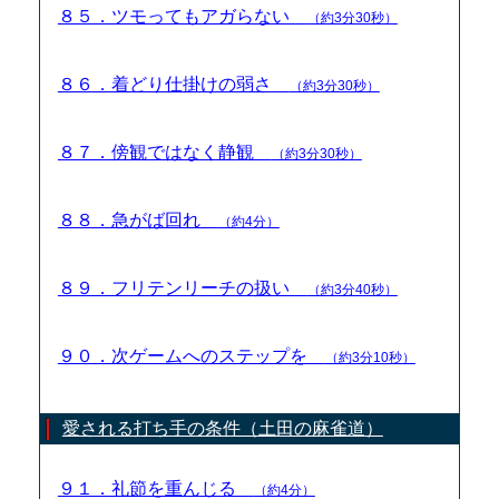
８５．ツモってもアガらない
（約3分30秒）
８６．着どり仕掛けの弱さ
（約3分30秒）
８７．傍観ではなく静観
（約3分30秒）
８８．急がば回れ
（約4分）
８９．フリテンリーチの扱い
（約3分40秒）
９０．次ゲームへのステップを
（約3分10秒）
愛される打ち手の条件（土田の麻雀道）
９１．礼節を重んじる
（約4分）