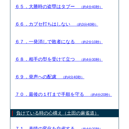
６５．大勝時の盗塁はタブー
（約4分40秒）
６６．カブセ打ちはしない
（約3分40秒）
６７．一発消しで敗者になる
（約2分10秒）
６８．相手の型を受けて立つ
（約4分30秒）
６９．発声への配慮
（約4分40秒）
７０．最後の１打まで手順を守る
（約4分20秒）
負けている時の心構え（土田の麻雀道）
７１．表情の変化を自省する
（約4分20秒）