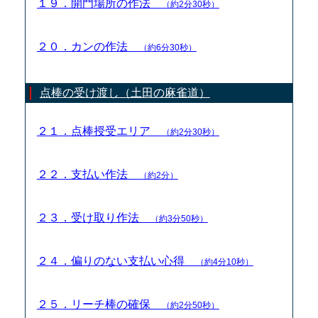
１９．開門場所の作法
（約2分30秒）
２０．カンの作法
（約6分30秒）
点棒の受け渡し（土田の麻雀道）
２１．点棒授受エリア
（約2分30秒）
２２．支払い作法
（約2分）
２３．受け取り作法
（約3分50秒）
２４．偏りのない支払い心得
（約4分10秒）
２５．リーチ棒の確保
（約2分50秒）