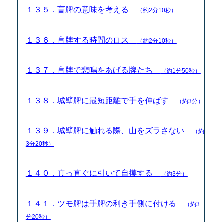
１３５．盲牌の意味を考える
（約2分10秒）
１３６．盲牌する時間のロス
（約2分10秒）
１３７．盲牌で悲鳴をあげる牌たち
（約1分50秒）
１３８．城壁牌に最短距離で手を伸ばす
（約3分）
１３９．城壁牌に触れる際、山をズラさない
（約
3分20秒）
１４０．真っ直ぐに引いて自摸する
（約3分）
１４１．ツモ牌は手牌の利き手側に付ける
（約3
分20秒）