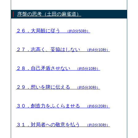
序盤の思考（土田の麻雀道）
２６．大局観に従う
（約3分50秒）
２７．志高く、妥協はしない
（約4分10秒）
２８．自己矛盾させない
（約5分10秒）
２９．想いを牌に伝える
（約5分30秒）
３０．創造力をふくらませる
（約6分20秒）
３１．対局者への敬意を払う
（約3分30秒）