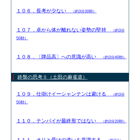
１０６．長考が少ない
（約3分30秒）
１０７．卓から体が離れない姿勢の堅持
（約3分
50秒）
１０８．〔牌品高〕への意識が高い
（約3分40秒）
終盤の思考Ⅱ（土田の麻雀道）
１０９．仕掛けイーシャンテンは避ける
（約3分
50秒）
１１０．テンパイが最終形ではない
（約3分20秒）
１１１．オリと受けの違いを意識する