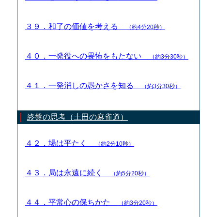
３９．和了の価値を考える
（約4分20秒）
４０．一発役への畏怖をもたない
（約3分30秒）
４１．一発消しの愚かさを知る
（約3分30秒）
終盤の思考（土田の麻雀道）
４２．場は平たく
（約2分10秒）
４３．局は永遠に続く
（約5分20秒）
４４．平常心の保ちかた
（約3分20秒）