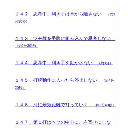
１４２．思考中、利き手は卓から離さない
（約3
分30秒）
１４３．ツモ牌を手牌に組み込んで思考しない
（約2分30秒）
１４４．思考中、利き手を動かさない
（約3分）
１４５．打牌動作に入ったら停止しない
（約4分
20秒）
１４６．河に最短距離で打っていく
（約3分40秒）
１４７．第１打はヘソの中心に、左寄せにしな