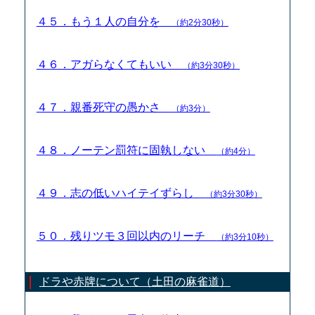
４５．もう１人の自分を
（約2分30秒）
４６．アガらなくてもいい
（約3分30秒）
４７．親番死守の愚かさ
（約3分）
４８．ノーテン罰符に固執しない
（約4分）
４９．志の低いハイテイずらし
（約3分30秒）
５０．残りツモ３回以内のリーチ
（約3分10秒）
ドラや赤牌について（土田の麻雀道）