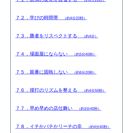
７２．学びの時間帯
（約4分20秒）
７３．勝者をリスペクトする
（約4分）
７４．場面屋にならない
（約5分40秒）
７５．親番に固執しない
（約6分20秒）
７６．摸打のリズムを整える
（約4分50秒）
７７．早め早めの店仕舞い
（約3分40秒）
７８．イチかバチかリーチの非
（約4分40秒）