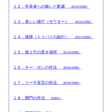
１２．年長者への敬いと配慮
（約2分50秒）
１３．美しい摸打（モウター）
（約3分30秒）
１４．推牌（トイパイの励行）
（約1分40秒）
１５．第１打の置き場所
（約2分50秒）
１６．チー・ポンの作法
（約5分20秒）
１７．リーチ宣言の作法
（約3分30秒）
１８．開門の作法
（約8分）