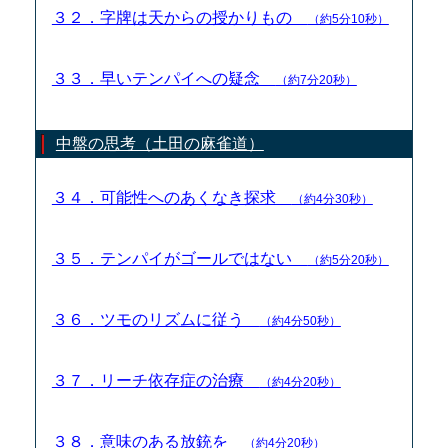
３２．字牌は天からの授かりもの
（約5分10秒）
３３．早いテンパイへの疑念
（約7分20秒）
中盤の思考（土田の麻雀道）
３４．可能性へのあくなき探求
（約4分30秒）
３５．テンパイがゴールではない
（約5分20秒）
３６．ツモのリズムに従う
（約4分50秒）
３７．リーチ依存症の治療
（約4分20秒）
３８．意味のある放銃を
（約4分20秒）