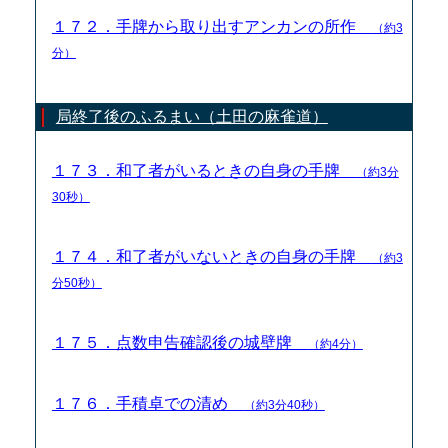
１７２．手牌から取り出すアンカンの所作
（約3
分）
局終了後のふるまい（土田の麻雀道）
１７３．和了者がいるときの自身の手牌
（約3分
30秒）
１７４．和了者がいないときの自身の手牌
（約3
分50秒）
１７５．点数申告確認後の城壁牌
（約4分）
１７６．手積卓での清め
（約3分40秒）