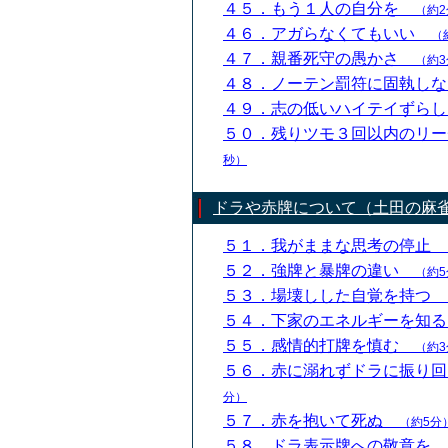
４５．もう１人の自分を
（約2
４６．アガらなくてもいい
（
４７．親番死守の愚かさ
（約3
４８．ノーテン罰符に固執し
４９．志の低いハイテイずら
５０．残りツモ３回以内のリ
秒）
ドラや赤牌について（土田の麻
５１．我がままな思考の停止
５２．強牌と暴牌の違い
（約5
５３．場壊しした自覚を持つ
５４．下家のエネルギーを知
５５．感情的打牌を慎む
（約3
５６．赤に溺れずドラに振り
分）
５７．赤を抱いて死ぬ
（約5分
５８．ドラ表示牌への敬意を