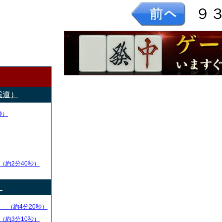
９
雀道）
秒）
（約2分40秒）
）
る
（約4分20秒）
（約3分10秒）