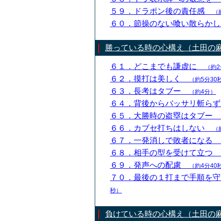
５９．ドラポン後の責任感
（
６０．節操のない喰い散らか
勝っている時の心構え（土田の
６１．どこまでも謙虚に
（約2
６２．摸打は美しく
（約5分30
６３．長考はタブー
（約4分）
６４．背後からバッサリ斬ら
６５．大勝時の盗塁はタブー
６６．カブセ打ちはしない
（
６７．一発消しで敗者になる
６８．相手の型を受けて立つ
６９．発声への配慮
（約4分40
７０．最後の１打まで手順を
秒）
負けている時の心構え（土田の