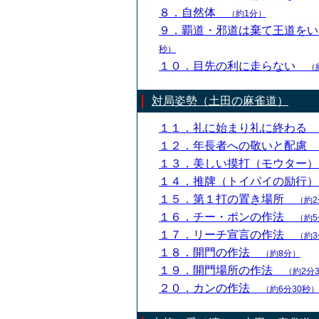
８．自然体
（約1分）
９．覇道・邪道は棄て王道を
秒）
１０．目先の利に走らない
（
対局姿勢（土田の麻雀道）
１１．礼に始まり礼に終わる
１２．年長者への敬いと配慮
１３．美しい摸打（モウター
１４．推牌（トイパイの励行
１５．第１打の置き場所
（約2
１６．チー・ポンの作法
（約5
１７．リーチ宣言の作法
（約3
１８．開門の作法
（約8分）
１９．開門場所の作法
（約2分
２０．カンの作法
（約6分30秒）