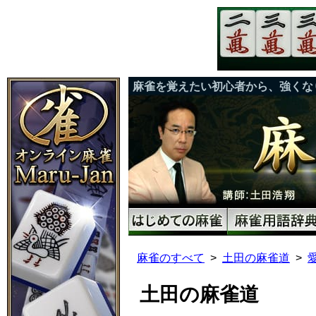
麻雀を覚えたい初心者から、強くな
麻雀のすべて
土田の麻雀道
土田の麻雀道