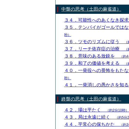
中盤の思考（土田の麻雀道）
３４．可能性へのあくなき探
３５．テンパイがゴールでは
秒）
３６．ツモのリズムに従う
（
３７．リーチ依存症の治療
（
３８．意味のある放銃を
（約4
３９．和了の価値を考える
（
４０．一発役への畏怖をもた
秒）
４１．一発消しの愚かさを知
終盤の思考（土田の麻雀道）
４２．場は平たく
（約2分10秒）
４３．局は永遠に続く
（約5分
４４．平常心の保ちかた
（約3