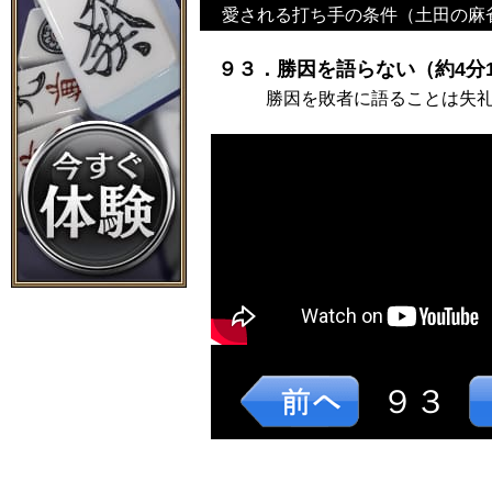
愛される打ち手の条件（土田の麻
９３．勝因を語らない（約4分1
勝因を敗者に語ることは失
９３