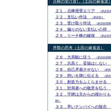
点棒の受け渡し（土田の麻雀道
２１．点棒授受エリア
（約2分
２２．支払い作法
（約2分）
２３．受け取り作法
（約3分50
２４．偏りのない支払い心得
２５．リーチ棒の確保
（約2分
序盤の思考（土田の麻雀道）
２６．大局観に従う
（約3分50
２７．志高く、妥協はしない
２８．自己矛盾させない
（約5
２９．想いを牌に伝える
（約5
３０．創造力をふくらませる
３１．対局者への敬意を払う
３２．字牌は天からの授かり
秒）
３３．早いテンパイへの疑念