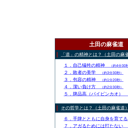
土田の麻雀道
「道」の精神とは？（土田の麻
１．自己犠牲の精神
（約4分30
２．敗者の美学
（約3分30秒）
３．包容の精神
（約1分20秒）
４．潔い負け方
（約2分30秒）
５．牌品高（パイピンカオ）
その哲学とは？（土田の麻雀道
６．手牌とともに自身を育て
７．アガるためには打たない