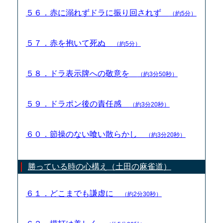
５６．赤に溺れずドラに振り回されず
（約5分）
５７．赤を抱いて死ぬ
（約5分）
５８．ドラ表示牌への敬意を
（約3分50秒）
５９．ドラポン後の責任感
（約3分20秒）
６０．節操のない喰い散らかし
（約3分20秒）
勝っている時の心構え（土田の麻雀道）
６１．どこまでも謙虚に
（約2分30秒）