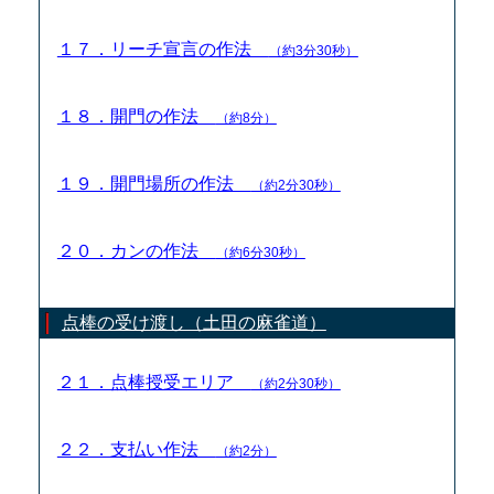
１７．リーチ宣言の作法
（約3分30秒）
１８．開門の作法
（約8分）
１９．開門場所の作法
（約2分30秒）
２０．カンの作法
（約6分30秒）
点棒の受け渡し（土田の麻雀道）
２１．点棒授受エリア
（約2分30秒）
２２．支払い作法
（約2分）