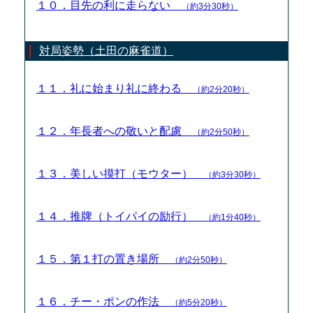
１０．目先の利に走らない
（約3分30秒）
対局姿勢（土田の麻雀道）
１１．礼に始まり礼に終わる
（約2分20秒）
１２．年長者への敬いと配慮
（約2分50秒）
１３．美しい摸打（モウター）
（約3分30秒）
１４．推牌（トイパイの励行）
（約1分40秒）
１５．第１打の置き場所
（約2分50秒）
１６．チー・ポンの作法
（約5分20秒）