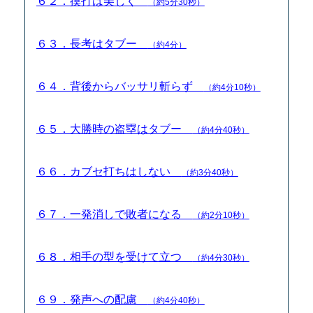
６２．摸打は美しく
（約5分30秒）
６３．長考はタブー
（約4分）
６４．背後からバッサリ斬らず
（約4分10秒）
６５．大勝時の盗塁はタブー
（約4分40秒）
６６．カブセ打ちはしない
（約3分40秒）
６７．一発消しで敗者になる
（約2分10秒）
６８．相手の型を受けて立つ
（約4分30秒）
６９．発声への配慮
（約4分40秒）