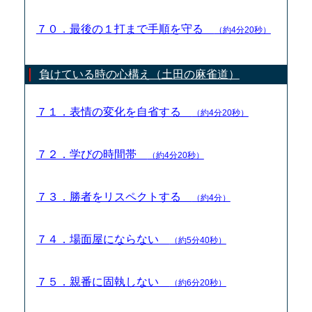
７０．最後の１打まで手順を守る
（約4分20秒）
負けている時の心構え（土田の麻雀道）
７１．表情の変化を自省する
（約4分20秒）
７２．学びの時間帯
（約4分20秒）
７３．勝者をリスペクトする
（約4分）
７４．場面屋にならない
（約5分40秒）
７５．親番に固執しない
（約6分20秒）