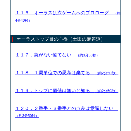
１１６．オーラスは次ゲームへのプロローグ
（約
4分40秒）
オーラストップ目の心得（土田の麻雀道）
１１７．急がない慌てない
（約3分50秒）
１１８．１局単位での思考は棄てる
（約2分50秒）
１１９．トップに価値は無いと知る
（約2分50秒）
１２０．２番手・３番手との点差は意識しない
（約3分50秒）