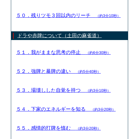
５０．残りツモ３回以内のリーチ
（約3分10秒）
ドラや赤牌について（土田の麻雀道）
５１．我がままな思考の停止
（約6分30秒）
５２．強牌と暴牌の違い
（約5分40秒）
５３．場壊しした自覚を持つ
（約3分10秒）
５４．下家のエネルギーを知る
（約3分20秒）
５５．感情的打牌を慎む
（約3分20秒）