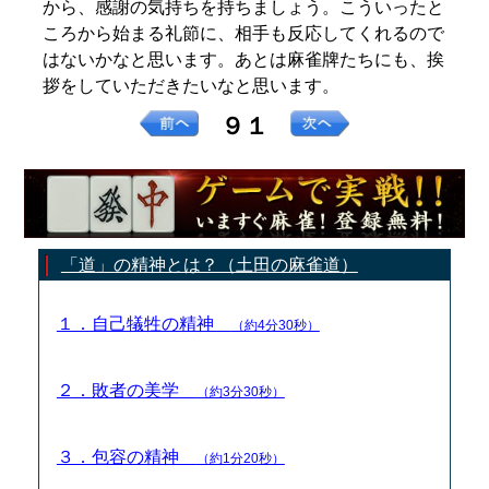
から、感謝の気持ちを持ちましょう。こういったと
ころから始まる礼節に、相手も反応してくれるので
はないかなと思います。あとは麻雀牌たちにも、挨
拶をしていただきたいなと思います。
９１
「道」の精神とは？（土田の麻雀道）
１．自己犠牲の精神
（約4分30秒）
２．敗者の美学
（約3分30秒）
３．包容の精神
（約1分20秒）