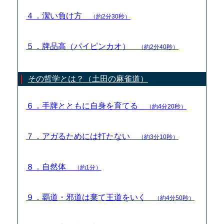
４．潔い負け方
（約2分30秒）
５．牌品高（パイピンカオ）
（約2分40秒）
その哲学とは？（土田の麻雀道）
６．手牌とともに自身を育てる
（約4分20秒）
７．アガるためには打たない
（約3分10秒）
８．自然体
（約1分）
９．覇道・邪道は棄て王道をいく
（約4分50秒）