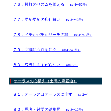
７６．摸打のリズムを整える
（約4分50秒）
７７．早め早めの店仕舞い
（約3分40秒）
７８．イチかバチかリーチの非
（約4分40秒）
７９．字牌に心血を注ぐ
（約4分40秒）
８０．ワラにもすがらない
（約6分）
オーラスの心構え（土田の麻雀道）
８１．オーラスはオーラスに非ず
（約2分）
８２．思考・哲学の結集局
（約2分10秒）