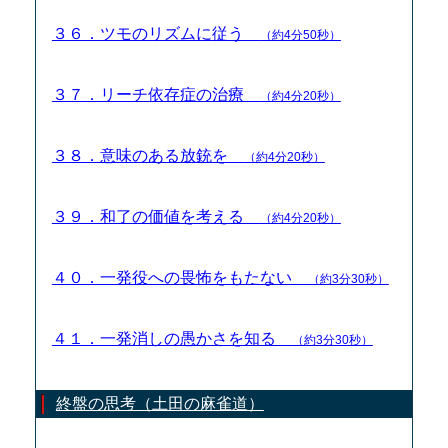
３６．ツモのリズムに従う
（約4分50秒）
３７．リーチ依存症の治療
（約4分20秒）
３８．意味のある放銃を
（約4分20秒）
３９．和了の価値を考える
（約4分20秒）
４０．一発役への畏怖をもたない
（約3分30秒）
４１．一発消しの愚かさを知る
（約3分30秒）
終盤の思考（土田の麻雀道）