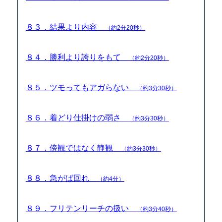
８３．結果より内容
（約2分20秒）
８４．勝利より誇りをもて
（約2分20秒）
８５．ツモってもアガらない
（約3分30秒）
８６．着どり仕掛けの弱さ
（約3分30秒）
８７．傍観ではなく静観
（約3分30秒）
８８．急がば回れ
（約4分）
８９．フリテンリーチの扱い
（約3分40秒）