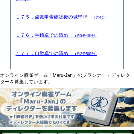
１７５．点数申告確認後の城壁牌
（約4分）
１７６．手積卓での清め
（約3分40秒）
１７７．自動卓での清め
（約2分50秒）
オンライン麻雀ゲーム「Maru-Jan」のプランナー・ディレク
ターを募集しています。