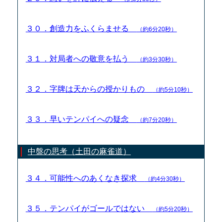
３０．創造力をふくらませる
（約6分20秒）
３１．対局者への敬意を払う
（約3分30秒）
３２．字牌は天からの授かりもの
（約5分10秒）
３３．早いテンパイへの疑念
（約7分20秒）
中盤の思考（土田の麻雀道）
３４．可能性へのあくなき探求
（約4分30秒）
３５．テンパイがゴールではない
（約5分20秒）