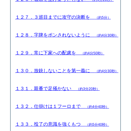
１２７．３巡目までに攻守の決断を
（約5分）
１２８．字牌をポンされないように
（約4分30秒）
１２９．常に下家への配慮を
（約4分50秒）
１３０．放銃しないことを第一義に
（約4分30秒）
１３１．親番で足掻かない
（約3分20秒）
１３２．仕掛けは１フーロまで
（約4分40秒）
１３３．投了の意識を強くもつ
（約5分40秒）