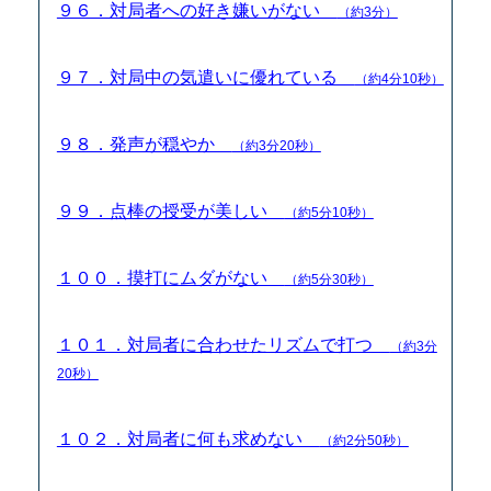
９６．対局者への好き嫌いがない
（約3分）
９７．対局中の気遣いに優れている
（約4分10秒）
９８．発声が穏やか
（約3分20秒）
９９．点棒の授受が美しい
（約5分10秒）
１００．摸打にムダがない
（約5分30秒）
１０１．対局者に合わせたリズムで打つ
（約3分
20秒）
１０２．対局者に何も求めない
（約2分50秒）