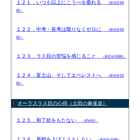
１２１．いつも以上にこうべを垂れる
（約3分40
秒）
１２２．中考・長考は限りなくゼロに
（約3分40
秒）
１２３．ラス目の苦悩を感じること
（約2分50秒）
１２４．富士山、そしてエベレストへ
（約3分20
秒）
オーラスラス目の心得（土田の麻雀道）
１２５．和了欲をもたない
（約4分）
１２６．着順を上げようとしない
（約4分20秒）