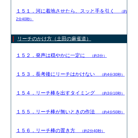
１５１．河に着地させたら、スッと手を引く
（約
2分40秒）
リーチのかけ方（土田の麻雀道）
１５２．発声は穏やかに一定に
（約3分）
１５３．長考後にリーチはかけない
（約4分30秒）
１５４．リーチ棒を出すタイミング
（約3分10秒）
１５５．リーチ棒が無いときの作法
（約4分50秒）
１５６．リーチ棒の置き方
（約2分40秒）