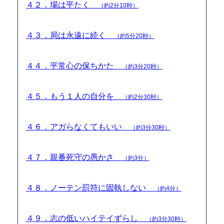
４２．場は平たく
（約2分10秒）
４３．局は永遠に続く
（約5分20秒）
４４．平常心の保ちかた
（約3分20秒）
４５．もう１人の自分を
（約2分30秒）
４６．アガらなくてもいい
（約3分30秒）
４７．親番死守の愚かさ
（約3分）
４８．ノーテン罰符に固執しない
（約4分）
４９．志の低いハイテイずらし
（約3分30秒）