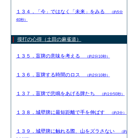
１３４．「今」ではなく「未来」をみる
（約5分
40秒）
摸打の心得（土田の麻雀道）
１３５．盲牌の意味を考える
（約2分10秒）
１３６．盲牌する時間のロス
（約2分10秒）
１３７．盲牌で悲鳴をあげる牌たち
（約1分50秒）
１３８．城壁牌に最短距離で手を伸ばす
（約3分）
１３９．城壁牌に触れる際、山をズラさない
（約