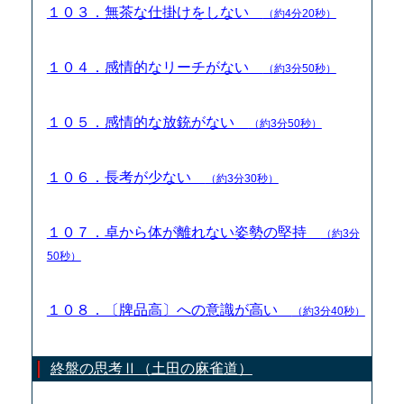
１０３．無茶な仕掛けをしない
（約4分20秒）
１０４．感情的なリーチがない
（約3分50秒）
１０５．感情的な放銃がない
（約3分50秒）
１０６．長考が少ない
（約3分30秒）
１０７．卓から体が離れない姿勢の堅持
（約3分
50秒）
１０８．〔牌品高〕への意識が高い
（約3分40秒）
終盤の思考Ⅱ（土田の麻雀道）