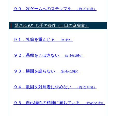
９０．次ゲームへのステップを
（約3分10秒）
愛される打ち手の条件（土田の麻雀道）
９１．礼節を重んじる
（約4分）
９２．愚痴をこぼさない
（約4分10秒）
９３．勝因を語らない
（約4分10秒）
９４．敗因を対局者に求めない
（約5分10秒）
９５．自己犠牲の精神に満ちている
（約4分20秒）