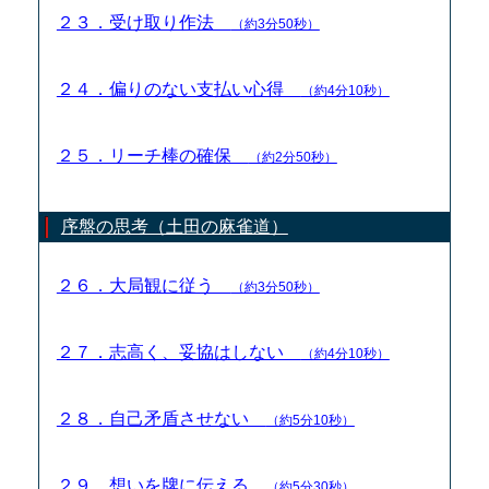
２３．受け取り作法
（約3分50秒）
２４．偏りのない支払い心得
（約4分10秒）
２５．リーチ棒の確保
（約2分50秒）
序盤の思考（土田の麻雀道）
２６．大局観に従う
（約3分50秒）
２７．志高く、妥協はしない
（約4分10秒）
２８．自己矛盾させない
（約5分10秒）
２９．想いを牌に伝える
（約5分30秒）