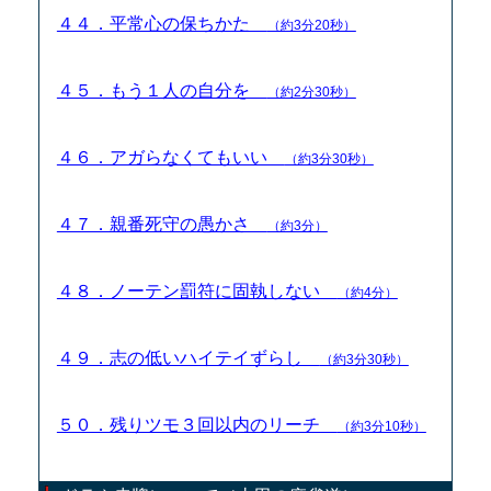
４４．平常心の保ちかた
（約3分20秒）
４５．もう１人の自分を
（約2分30秒）
４６．アガらなくてもいい
（約3分30秒）
４７．親番死守の愚かさ
（約3分）
４８．ノーテン罰符に固執しない
（約4分）
４９．志の低いハイテイずらし
（約3分30秒）
５０．残りツモ３回以内のリーチ
（約3分10秒）