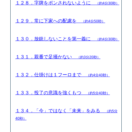
１２８．字牌をポンされないように
（約4分30秒）
１２９．常に下家への配慮を
（約4分50秒）
１３０．放銃しないことを第一義に
（約4分30秒）
１３１．親番で足掻かない
（約3分20秒）
１３２．仕掛けは１フーロまで
（約4分40秒）
１３３．投了の意識を強くもつ
（約5分40秒）
１３４．「今」ではなく「未来」をみる
（約5分
40秒）