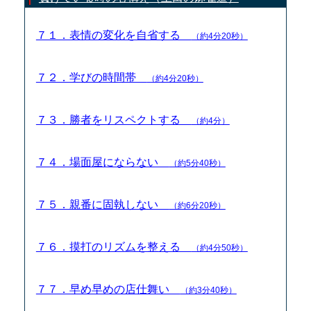
７１．表情の変化を自省する
（約4分20秒）
７２．学びの時間帯
（約4分20秒）
７３．勝者をリスペクトする
（約4分）
７４．場面屋にならない
（約5分40秒）
７５．親番に固執しない
（約6分20秒）
７６．摸打のリズムを整える
（約4分50秒）
７７．早め早めの店仕舞い
（約3分40秒）