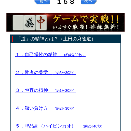
１５８
「道」の精神とは？（土田の麻雀道）
１．自己犠牲の精神
（約4分30秒）
２．敗者の美学
（約3分30秒）
３．包容の精神
（約1分20秒）
４．潔い負け方
（約2分30秒）
５．牌品高（パイピンカオ）
（約2分40秒）