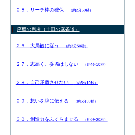
２５．リーチ棒の確保
（約2分50秒）
序盤の思考（土田の麻雀道）
２６．大局観に従う
（約3分50秒）
２７．志高く、妥協はしない
（約4分10秒）
２８．自己矛盾させない
（約5分10秒）
２９．想いを牌に伝える
（約5分30秒）
３０．創造力をふくらませる
（約6分20秒）