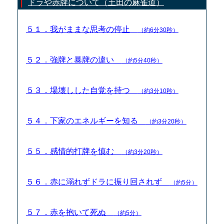
ドラや赤牌について（土田の麻雀道）
５１．我がままな思考の停止
（約6分30秒）
５２．強牌と暴牌の違い
（約5分40秒）
５３．場壊しした自覚を持つ
（約3分10秒）
５４．下家のエネルギーを知る
（約3分20秒）
５５．感情的打牌を慎む
（約3分20秒）
５６．赤に溺れずドラに振り回されず
（約5分）
５７．赤を抱いて死ぬ
（約5分）