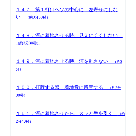
１４７．第１打はヘソの中心に、左寄せにしな
い
（約3分50秒）
１４８．河に着地させる時、見えにくくしない
（約3分30秒）
１４９．河に着地させる時、河を乱さない
（約3
分）
１５０．打牌する際、着地音に留意する
（約2分
30秒）
１５１．河に着地させたら、スッと手を引く
（約
2分40秒）