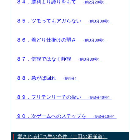
８４．勝利より誇りをもて
（約2分20秒）
８５．ツモってもアガらない
（約3分30秒）
８６．着どり仕掛けの弱さ
（約3分30秒）
８７．傍観ではなく静観
（約3分30秒）
８８．急がば回れ
（約4分）
８９．フリテンリーチの扱い
（約3分40秒）
９０．次ゲームへのステップを
（約3分10秒）
愛される打ち手の条件（土田の麻雀道）