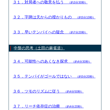
３１．対局者への敬意を払う
（約3分30秒）
３２．字牌は天からの授かりもの
（約5分10秒）
３３．早いテンパイへの疑念
（約7分20秒）
中盤の思考（土田の麻雀道）
３４．可能性へのあくなき探求
（約4分30秒）
３５．テンパイがゴールではない
（約5分20秒）
３６．ツモのリズムに従う
（約4分50秒）
３７．リーチ依存症の治療
（約4分20秒）