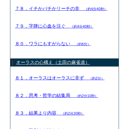
７８．イチかバチかリーチの非
（約4分40秒）
７９．字牌に心血を注ぐ
（約4分40秒）
８０．ワラにもすがらない
（約6分）
オーラスの心構え（土田の麻雀道）
８１．オーラスはオーラスに非ず
（約2分）
８２．思考・哲学の結集局
（約2分10秒）
８３．結果より内容
（約2分20秒）