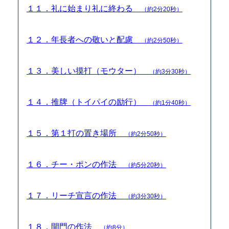
１１．礼に始まり礼に終わる
（約2分20秒）
１２．年長者への敬いと配慮
（約2分50秒）
１３．美しい摸打（モウター）
（約3分30秒）
１４．推牌（トイパイの励行）
（約1分40秒）
１５．第１打の置き場所
（約2分50秒）
１６．チー・ポンの作法
（約5分20秒）
１７．リーチ宣言の作法
（約3分30秒）
１８．開門の作法
（約8分）