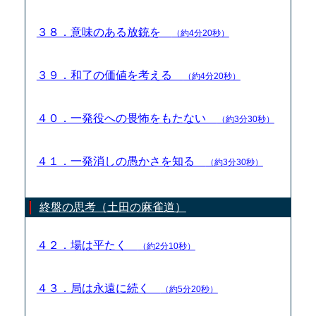
３８．意味のある放銃を
（約4分20秒）
３９．和了の価値を考える
（約4分20秒）
４０．一発役への畏怖をもたない
（約3分30秒）
４１．一発消しの愚かさを知る
（約3分30秒）
終盤の思考（土田の麻雀道）
４２．場は平たく
（約2分10秒）
４３．局は永遠に続く
（約5分20秒）