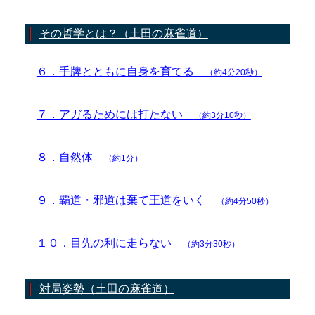
その哲学とは？（土田の麻雀道）
６．手牌とともに自身を育てる
（約4分20秒）
７．アガるためには打たない
（約3分10秒）
８．自然体
（約1分）
９．覇道・邪道は棄て王道をいく
（約4分50秒）
１０．目先の利に走らない
（約3分30秒）
対局姿勢（土田の麻雀道）