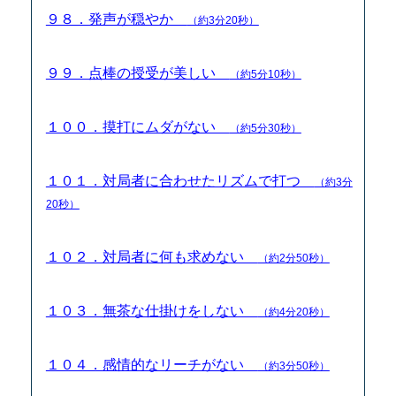
９８．発声が穏やか
（約3分20秒）
９９．点棒の授受が美しい
（約5分10秒）
１００．摸打にムダがない
（約5分30秒）
１０１．対局者に合わせたリズムで打つ
（約3分
20秒）
１０２．対局者に何も求めない
（約2分50秒）
１０３．無茶な仕掛けをしない
（約4分20秒）
１０４．感情的なリーチがない
（約3分50秒）