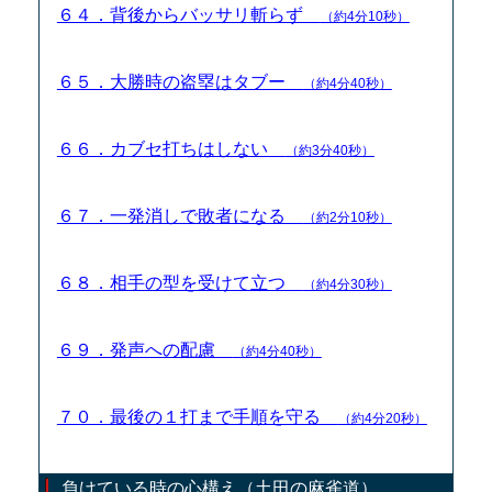
６４．背後からバッサリ斬らず
（約4分10秒）
６５．大勝時の盗塁はタブー
（約4分40秒）
６６．カブセ打ちはしない
（約3分40秒）
６７．一発消しで敗者になる
（約2分10秒）
６８．相手の型を受けて立つ
（約4分30秒）
６９．発声への配慮
（約4分40秒）
７０．最後の１打まで手順を守る
（約4分20秒）
負けている時の心構え（土田の麻雀道）