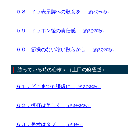
５８．ドラ表示牌への敬意を
（約3分50秒）
５９．ドラポン後の責任感
（約3分20秒）
６０．節操のない喰い散らかし
（約3分20秒）
勝っている時の心構え（土田の麻雀道）
６１．どこまでも謙虚に
（約2分30秒）
６２．摸打は美しく
（約5分30秒）
６３．長考はタブー
（約4分）