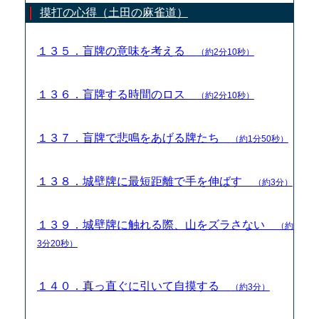
摸打の心得（土田の麻雀道）
１３５．盲牌の意味を考える
（約2分10秒）
１３６．盲牌する時間のロス
（約2分10秒）
１３７．盲牌で悲鳴をあげる牌たち
（約1分50秒）
１３８．城壁牌に最短距離で手を伸ばす
（約3分）
１３９．城壁牌に触れる際、山をズラさない
（約
3分20秒）
１４０．真っ直ぐに引いて自摸する
（約3分）