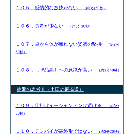
１０５．感情的な放銃がない
（約3分50秒）
１０６．長考が少ない
（約3分30秒）
１０７．卓から体が離れない姿勢の堅持
（約3分
50秒）
１０８．〔牌品高〕への意識が高い
（約3分40秒）
終盤の思考Ⅱ（土田の麻雀道）
１０９．仕掛けイーシャンテンは避ける
（約3分
50秒）
１１０．テンパイが最終形ではない
（約3分20秒）