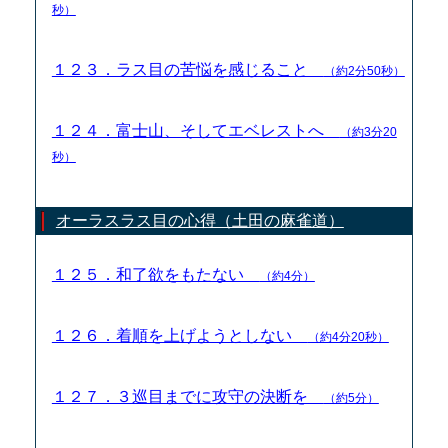
秒）
１２３．ラス目の苦悩を感じること
（約2分50秒）
１２４．富士山、そしてエベレストへ
（約3分20
秒）
オーラスラス目の心得（土田の麻雀道）
１２５．和了欲をもたない
（約4分）
１２６．着順を上げようとしない
（約4分20秒）
１２７．３巡目までに攻守の決断を
（約5分）