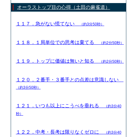
オーラストップ目の心得（土田の麻雀道）
１１７．急がない慌てない
（約3分50秒）
１１８．１局単位での思考は棄てる
（約2分50秒）
１１９．トップに価値は無いと知る
（約2分50秒）
１２０．２番手・３番手との点差は意識しない
（約3分50秒）
１２１．いつも以上にこうべを垂れる
（約3分40
秒）
１２２．中考・長考は限りなくゼロに
（約3分40