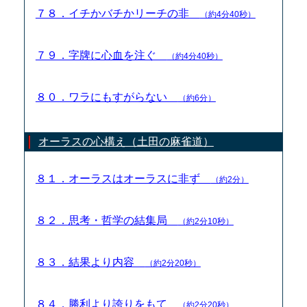
７８．イチかバチかリーチの非
（約4分40秒）
７９．字牌に心血を注ぐ
（約4分40秒）
８０．ワラにもすがらない
（約6分）
オーラスの心構え（土田の麻雀道）
８１．オーラスはオーラスに非ず
（約2分）
８２．思考・哲学の結集局
（約2分10秒）
８３．結果より内容
（約2分20秒）
８４．勝利より誇りをもて
（約2分20秒）