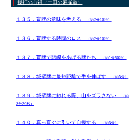
摸打の心得（土田の麻雀道）
１３５．盲牌の意味を考える
（約2分10秒）
１３６．盲牌する時間のロス
（約2分10秒）
１３７．盲牌で悲鳴をあげる牌たち
（約1分50秒）
１３８．城壁牌に最短距離で手を伸ばす
（約3分）
１３９．城壁牌に触れる際、山をズラさない
（約
3分20秒）
１４０．真っ直ぐに引いて自摸する
（約3分）