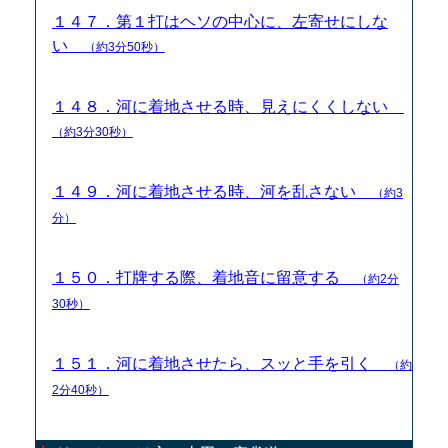
１４７．第１打はヘソの中心に、左寄せにしな
い
（約3分50秒）
１４８．河に着地させる時、見えにくくしない
（約3分30秒）
１４９．河に着地させる時、河を乱さない
（約3
分）
１５０．打牌する際、着地音に留意する
（約2分
30秒）
１５１．河に着地させたら、スッと手を引く
（約
2分40秒）