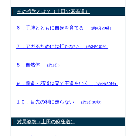
その哲学とは？（土田の麻雀道）
６．手牌とともに自身を育てる
（約4分20秒）
７．アガるためには打たない
（約3分10秒）
８．自然体
（約1分）
９．覇道・邪道は棄て王道をいく
（約4分50秒）
１０．目先の利に走らない
（約3分30秒）
対局姿勢（土田の麻雀道）