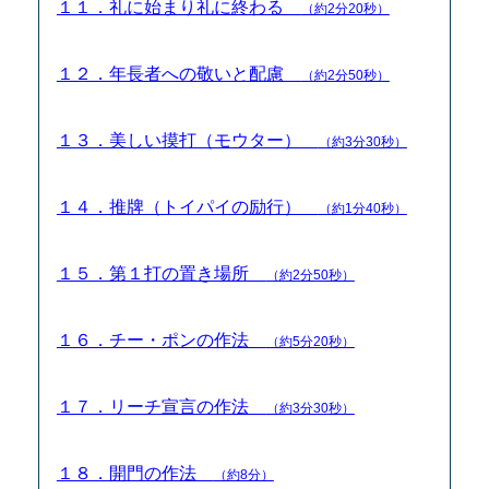
１１．礼に始まり礼に終わる
（約2分20秒）
１２．年長者への敬いと配慮
（約2分50秒）
１３．美しい摸打（モウター）
（約3分30秒）
１４．推牌（トイパイの励行）
（約1分40秒）
１５．第１打の置き場所
（約2分50秒）
１６．チー・ポンの作法
（約5分20秒）
１７．リーチ宣言の作法
（約3分30秒）
１８．開門の作法
（約8分）