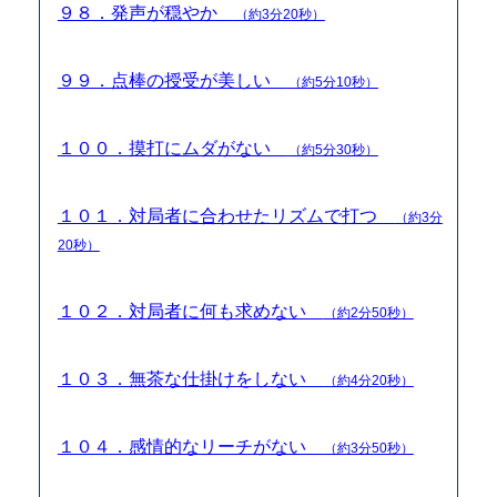
９８．発声が穏やか
（約3分20秒）
９９．点棒の授受が美しい
（約5分10秒）
１００．摸打にムダがない
（約5分30秒）
１０１．対局者に合わせたリズムで打つ
（約3分
20秒）
１０２．対局者に何も求めない
（約2分50秒）
１０３．無茶な仕掛けをしない
（約4分20秒）
１０４．感情的なリーチがない
（約3分50秒）