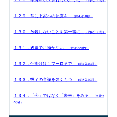
（約4分30秒）
１２９．常に下家への配慮を
（約4分50秒）
１３０．放銃しないことを第一義に
（約4分30秒）
１３１．親番で足掻かない
（約3分20秒）
１３２．仕掛けは１フーロまで
（約4分40秒）
１３３．投了の意識を強くもつ
（約5分40秒）
１３４．「今」ではなく「未来」をみる
（約5分
40秒）