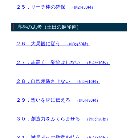
２５．リーチ棒の確保
（約2分50秒）
序盤の思考（土田の麻雀道）
２６．大局観に従う
（約3分50秒）
２７．志高く、妥協はしない
（約4分10秒）
２８．自己矛盾させない
（約5分10秒）
２９．想いを牌に伝える
（約5分30秒）
３０．創造力をふくらませる
（約6分20秒）
３１．対局者への敬意を払う
（約3分30秒）