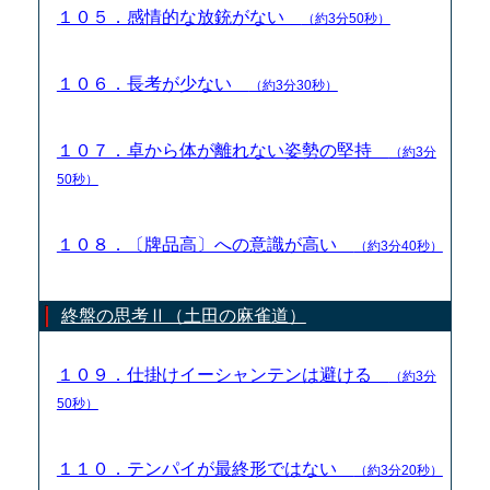
１０５．感情的な放銃がない
（約3分50秒）
１０６．長考が少ない
（約3分30秒）
１０７．卓から体が離れない姿勢の堅持
（約3分
50秒）
１０８．〔牌品高〕への意識が高い
（約3分40秒）
終盤の思考Ⅱ（土田の麻雀道）
１０９．仕掛けイーシャンテンは避ける
（約3分
50秒）
１１０．テンパイが最終形ではない
（約3分20秒）