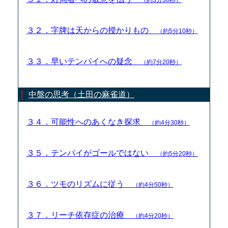
３２．字牌は天からの授かりもの
（約5分10秒）
３３．早いテンパイへの疑念
（約7分20秒）
中盤の思考（土田の麻雀道）
３４．可能性へのあくなき探求
（約4分30秒）
３５．テンパイがゴールではない
（約5分20秒）
３６．ツモのリズムに従う
（約4分50秒）
３７．リーチ依存症の治療
（約4分20秒）