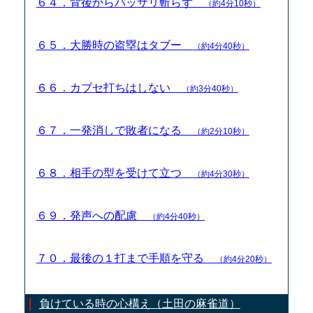
６４．背後からバッサリ斬らず
（約4分10秒）
６５．大勝時の盗塁はタブー
（約4分40秒）
６６．カブセ打ちはしない
（約3分40秒）
６７．一発消しで敗者になる
（約2分10秒）
６８．相手の型を受けて立つ
（約4分30秒）
６９．発声への配慮
（約4分40秒）
７０．最後の１打まで手順を守る
（約4分20秒）
負けている時の心構え（土田の麻雀道）