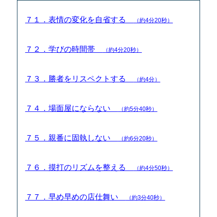
７１．表情の変化を自省する
（約4分20秒）
７２．学びの時間帯
（約4分20秒）
７３．勝者をリスペクトする
（約4分）
７４．場面屋にならない
（約5分40秒）
７５．親番に固執しない
（約6分20秒）
７６．摸打のリズムを整える
（約4分50秒）
７７．早め早めの店仕舞い
（約3分40秒）