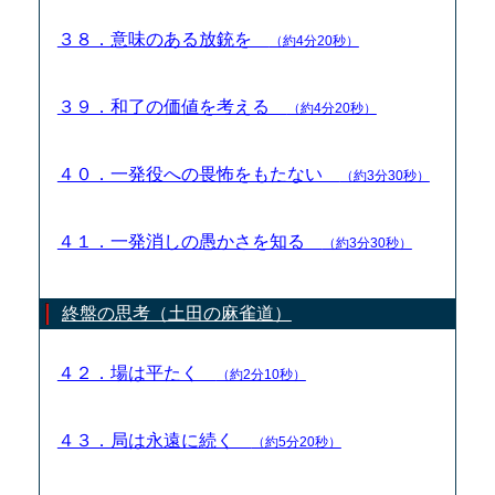
３８．意味のある放銃を
（約4分20秒）
３９．和了の価値を考える
（約4分20秒）
４０．一発役への畏怖をもたない
（約3分30秒）
４１．一発消しの愚かさを知る
（約3分30秒）
終盤の思考（土田の麻雀道）
４２．場は平たく
（約2分10秒）
４３．局は永遠に続く
（約5分20秒）