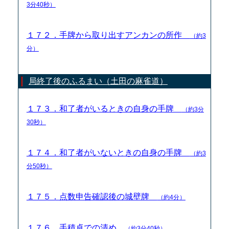
3分40秒）
１７２．手牌から取り出すアンカンの所作
（約3
分）
局終了後のふるまい（土田の麻雀道）
１７３．和了者がいるときの自身の手牌
（約3分
30秒）
１７４．和了者がいないときの自身の手牌
（約3
分50秒）
１７５．点数申告確認後の城壁牌
（約4分）
１７６．手積卓での清め
（約3分40秒）