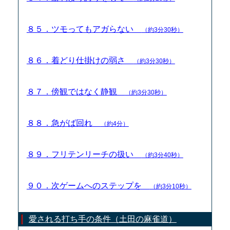
８５．ツモってもアガらない
（約3分30秒）
８６．着どり仕掛けの弱さ
（約3分30秒）
８７．傍観ではなく静観
（約3分30秒）
８８．急がば回れ
（約4分）
８９．フリテンリーチの扱い
（約3分40秒）
９０．次ゲームへのステップを
（約3分10秒）
愛される打ち手の条件（土田の麻雀道）