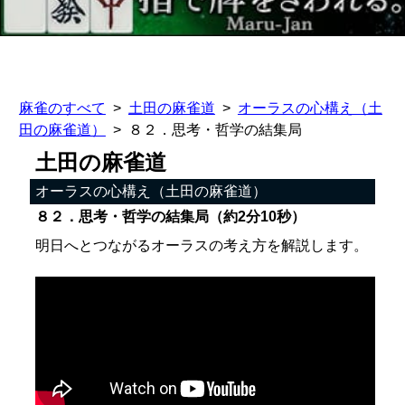
麻雀のすべて
土田の麻雀道
オーラスの心構え（土
田の麻雀道）
８２．思考・哲学の結集局
土田の麻雀道
オーラスの心構え（土田の麻雀道）
８２．思考・哲学の結集局（約2分10秒）
明日へとつながるオーラスの考え方を解説します。