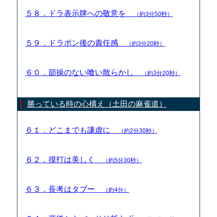
５８．ドラ表示牌への敬意を
（約3分50秒）
５９．ドラポン後の責任感
（約3分20秒）
６０．節操のない喰い散らかし
（約3分20秒）
勝っている時の心構え（土田の麻雀道）
６１．どこまでも謙虚に
（約2分30秒）
６２．摸打は美しく
（約5分30秒）
６３．長考はタブー
（約4分）