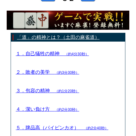
「道」の精神とは？（土田の麻雀道）
１．自己犠牲の精神
（約4分30秒）
２．敗者の美学
（約3分30秒）
３．包容の精神
（約1分20秒）
４．潔い負け方
（約2分30秒）
５．牌品高（パイピンカオ）
（約2分40秒）