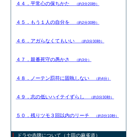
４４．平常心の保ちかた
（約3分20秒）
４５．もう１人の自分を
（約2分30秒）
４６．アガらなくてもいい
（約3分30秒）
４７．親番死守の愚かさ
（約3分）
４８．ノーテン罰符に固執しない
（約4分）
４９．志の低いハイテイずらし
（約3分30秒）
５０．残りツモ３回以内のリーチ
（約3分10秒）
ドラや赤牌について（土田の麻雀道）