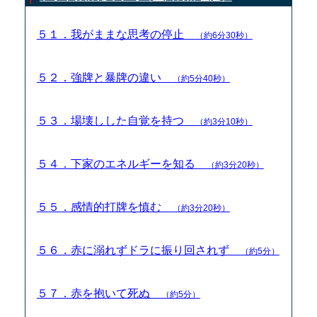
５１．我がままな思考の停止
（約6分30秒）
５２．強牌と暴牌の違い
（約5分40秒）
５３．場壊しした自覚を持つ
（約3分10秒）
５４．下家のエネルギーを知る
（約3分20秒）
５５．感情的打牌を慎む
（約3分20秒）
５６．赤に溺れずドラに振り回されず
（約5分）
５７．赤を抱いて死ぬ
（約5分）