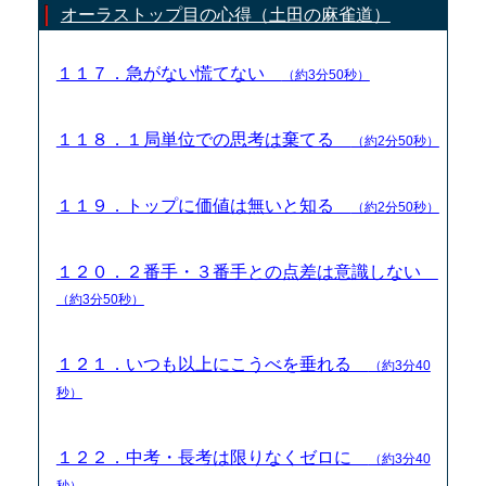
オーラストップ目の心得（土田の麻雀道）
１１７．急がない慌てない
（約3分50秒）
１１８．１局単位での思考は棄てる
（約2分50秒）
１１９．トップに価値は無いと知る
（約2分50秒）
１２０．２番手・３番手との点差は意識しない
（約3分50秒）
１２１．いつも以上にこうべを垂れる
（約3分40
秒）
１２２．中考・長考は限りなくゼロに
（約3分40
秒）