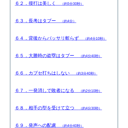
６２．摸打は美しく
（約5分30秒）
６３．長考はタブー
（約4分）
６４．背後からバッサリ斬らず
（約4分10秒）
６５．大勝時の盗塁はタブー
（約4分40秒）
６６．カブセ打ちはしない
（約3分40秒）
６７．一発消しで敗者になる
（約2分10秒）
６８．相手の型を受けて立つ
（約4分30秒）
６９．発声への配慮
（約4分40秒）