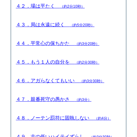
４２．場は平たく
（約2分10秒）
４３．局は永遠に続く
（約5分20秒）
４４．平常心の保ちかた
（約3分20秒）
４５．もう１人の自分を
（約2分30秒）
４６．アガらなくてもいい
（約3分30秒）
４７．親番死守の愚かさ
（約3分）
４８．ノーテン罰符に固執しない
（約4分）
４９．志の低いハイテイずらし
（約3分30秒）