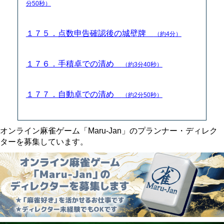
分50秒）
１７５．点数申告確認後の城壁牌
（約4分）
１７６．手積卓での清め
（約3分40秒）
１７７．自動卓での清め
（約2分50秒）
オンライン麻雀ゲーム「Maru-Jan」のプランナー・ディレク
ターを募集しています。