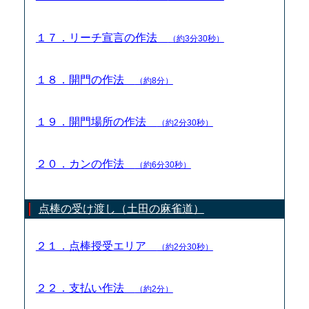
１７．リーチ宣言の作法
（約3分30秒）
１８．開門の作法
（約8分）
１９．開門場所の作法
（約2分30秒）
２０．カンの作法
（約6分30秒）
点棒の受け渡し（土田の麻雀道）
２１．点棒授受エリア
（約2分30秒）
２２．支払い作法
（約2分）