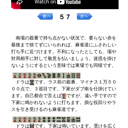
５７
南場の親番で持ち点がない状況で、要らない赤を
最後まで捨てずにいられれば、麻雀道にふさわしい
打ち手に近づけます。不利になったとしても、場や
対局相手に対して敬意を払いましょう。迷惑を掛け
ないようにするという意味では東場でも同様です。
ドラは
です。ラス前の親番、マイナス１万５０
００点で、３巡目です。下家がダブ南を仕掛けてい
ます。自己都合で言えば
ですが、遠い手ですので
下家に鳴かれないように打ちます。損な役回りやラ
スを引き受けるのも麻雀道です。
ドラは
です。下家は鳴いています。受けを広く