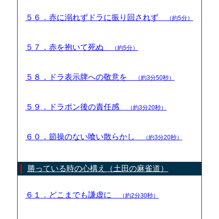
５６．赤に溺れずドラに振り回されず
（約5分）
５７．赤を抱いて死ぬ
（約5分）
５８．ドラ表示牌への敬意を
（約3分50秒）
５９．ドラポン後の責任感
（約3分20秒）
６０．節操のない喰い散らかし
（約3分20秒）
勝っている時の心構え（土田の麻雀道）
６１．どこまでも謙虚に
（約2分30秒）