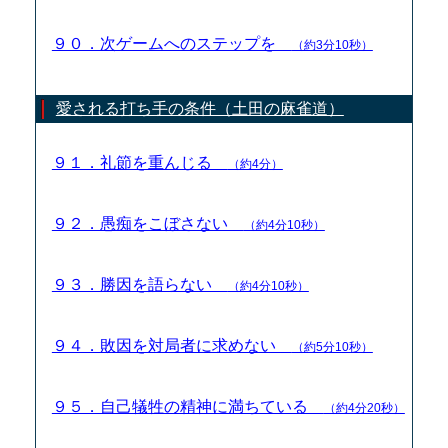
９０．次ゲームへのステップを
（約3分10秒）
愛される打ち手の条件（土田の麻雀道）
９１．礼節を重んじる
（約4分）
９２．愚痴をこぼさない
（約4分10秒）
９３．勝因を語らない
（約4分10秒）
９４．敗因を対局者に求めない
（約5分10秒）
９５．自己犠牲の精神に満ちている
（約4分20秒）