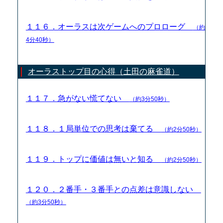
１１６．オーラスは次ゲームへのプロローグ
（約
4分40秒）
オーラストップ目の心得（土田の麻雀道）
１１７．急がない慌てない
（約3分50秒）
１１８．１局単位での思考は棄てる
（約2分50秒）
１１９．トップに価値は無いと知る
（約2分50秒）
１２０．２番手・３番手との点差は意識しない
（約3分50秒）