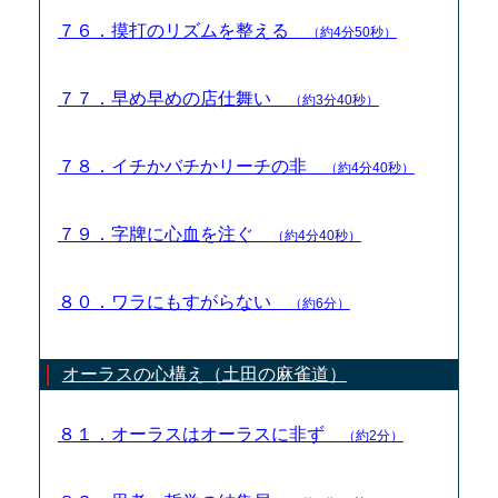
７６．摸打のリズムを整える
（約4分50秒）
７７．早め早めの店仕舞い
（約3分40秒）
７８．イチかバチかリーチの非
（約4分40秒）
７９．字牌に心血を注ぐ
（約4分40秒）
８０．ワラにもすがらない
（約6分）
オーラスの心構え（土田の麻雀道）
８１．オーラスはオーラスに非ず
（約2分）