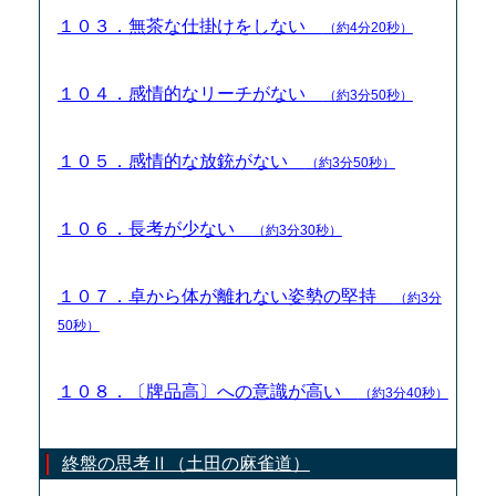
１０３．無茶な仕掛けをしない
（約4分20秒）
１０４．感情的なリーチがない
（約3分50秒）
１０５．感情的な放銃がない
（約3分50秒）
１０６．長考が少ない
（約3分30秒）
１０７．卓から体が離れない姿勢の堅持
（約3分
50秒）
１０８．〔牌品高〕への意識が高い
（約3分40秒）
終盤の思考Ⅱ（土田の麻雀道）