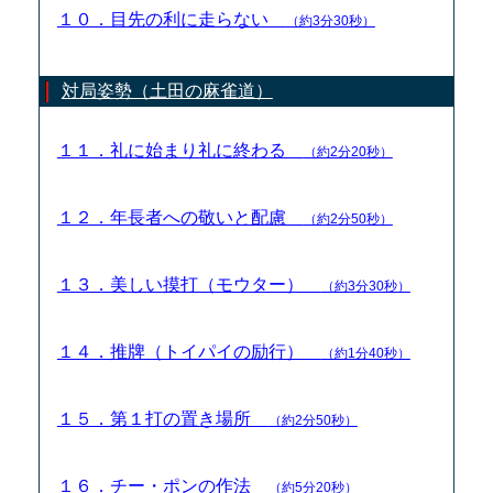
１０．目先の利に走らない
（約3分30秒）
対局姿勢（土田の麻雀道）
１１．礼に始まり礼に終わる
（約2分20秒）
１２．年長者への敬いと配慮
（約2分50秒）
１３．美しい摸打（モウター）
（約3分30秒）
１４．推牌（トイパイの励行）
（約1分40秒）
１５．第１打の置き場所
（約2分50秒）
１６．チー・ポンの作法
（約5分20秒）