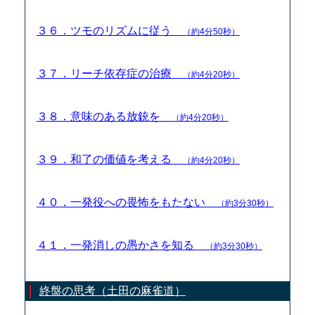
３６．ツモのリズムに従う
（約4分50秒）
３７．リーチ依存症の治療
（約4分20秒）
３８．意味のある放銃を
（約4分20秒）
３９．和了の価値を考える
（約4分20秒）
４０．一発役への畏怖をもたない
（約3分30秒）
４１．一発消しの愚かさを知る
（約3分30秒）
終盤の思考（土田の麻雀道）