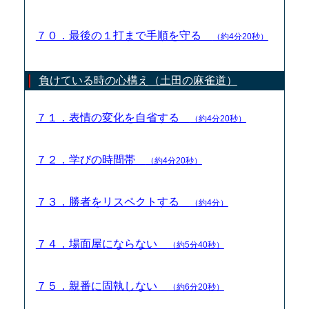
７０．最後の１打まで手順を守る
（約4分20秒）
負けている時の心構え（土田の麻雀道）
７１．表情の変化を自省する
（約4分20秒）
７２．学びの時間帯
（約4分20秒）
７３．勝者をリスペクトする
（約4分）
７４．場面屋にならない
（約5分40秒）
７５．親番に固執しない
（約6分20秒）