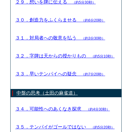
２９．想いを牌に伝える
（約5分30秒）
３０．創造力をふくらませる
（約6分20秒）
３１．対局者への敬意を払う
（約3分30秒）
３２．字牌は天からの授かりもの
（約5分10秒）
３３．早いテンパイへの疑念
（約7分20秒）
中盤の思考（土田の麻雀道）
３４．可能性へのあくなき探求
（約4分30秒）
３５．テンパイがゴールではない
（約5分20秒）