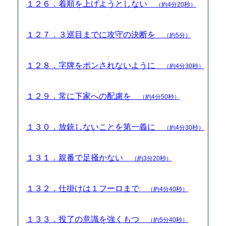
１２６．着順を上げようとしない
（約4分20秒）
１２７．３巡目までに攻守の決断を
（約5分）
１２８．字牌をポンされないように
（約4分30秒）
１２９．常に下家への配慮を
（約4分50秒）
１３０．放銃しないことを第一義に
（約4分30秒）
１３１．親番で足掻かない
（約3分20秒）
１３２．仕掛けは１フーロまで
（約4分40秒）
１３３．投了の意識を強くもつ
（約5分40秒）