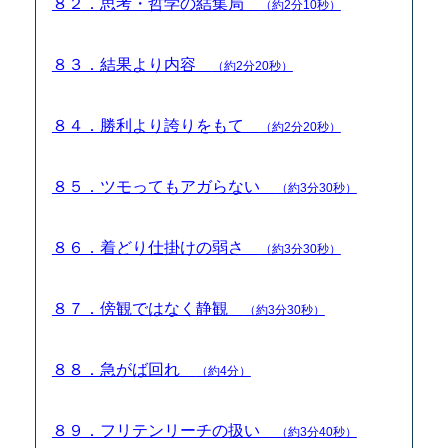
８２．思考・哲学の結集局
（約2分10秒）
８３．結果より内容
（約2分20秒）
８４．勝利より誇りをもて
（約2分20秒）
８５．ツモってもアガらない
（約3分30秒）
８６．着どり仕掛けの弱さ
（約3分30秒）
８７．傍観ではなく静観
（約3分30秒）
８８．急がば回れ
（約4分）
８９．フリテンリーチの扱い
（約3分40秒）