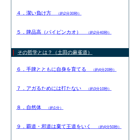
４．潔い負け方
（約2分30秒）
５．牌品高（パイピンカオ）
（約2分40秒）
その哲学とは？（土田の麻雀道）
６．手牌とともに自身を育てる
（約4分20秒）
７．アガるためには打たない
（約3分10秒）
８．自然体
（約1分）
９．覇道・邪道は棄て王道をいく
（約4分50秒）