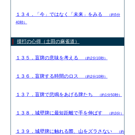
１３４．「今」ではなく「未来」をみる
（約5分
40秒）
摸打の心得（土田の麻雀道）
１３５．盲牌の意味を考える
（約2分10秒）
１３６．盲牌する時間のロス
（約2分10秒）
１３７．盲牌で悲鳴をあげる牌たち
（約1分50秒）
１３８．城壁牌に最短距離で手を伸ばす
（約3分）
１３９．城壁牌に触れる際、山をズラさない
（約