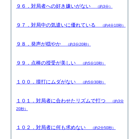
９６．対局者への好き嫌いがない
（約3分）
９７．対局中の気遣いに優れている
（約4分10秒）
９８．発声が穏やか
（約3分20秒）
９９．点棒の授受が美しい
（約5分10秒）
１００．摸打にムダがない
（約5分30秒）
１０１．対局者に合わせたリズムで打つ
（約3分
20秒）
１０２．対局者に何も求めない
（約2分50秒）