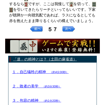
するなら
ですが、ここは我慢して
を切って、
を引いてきたらリーチといってもいいです。下家
が聴牌か一向聴気配であれば、ラスになるとしても
赤を抱えたまま降りるくらいの構えでいましょう。
５７
「道」の精神とは？（土田の麻雀道）
１．自己犠牲の精神
（約4分30秒）
２．敗者の美学
（約3分30秒）
３．包容の精神
（約1分20秒）