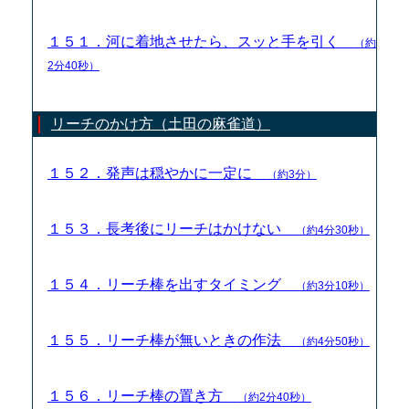
１５１．河に着地させたら、スッと手を引く
（約
2分40秒）
リーチのかけ方（土田の麻雀道）
１５２．発声は穏やかに一定に
（約3分）
１５３．長考後にリーチはかけない
（約4分30秒）
１５４．リーチ棒を出すタイミング
（約3分10秒）
１５５．リーチ棒が無いときの作法
（約4分50秒）
１５６．リーチ棒の置き方
（約2分40秒）