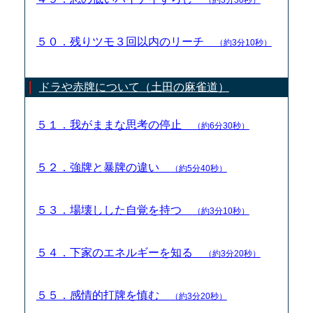
５０．残りツモ３回以内のリーチ
（約3分10秒）
ドラや赤牌について（土田の麻雀道）
５１．我がままな思考の停止
（約6分30秒）
５２．強牌と暴牌の違い
（約5分40秒）
５３．場壊しした自覚を持つ
（約3分10秒）
５４．下家のエネルギーを知る
（約3分20秒）
５５．感情的打牌を慎む
（約3分20秒）