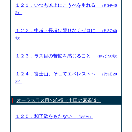
１２１．いつも以上にこうべを垂れる
（約3分40
秒）
１２２．中考・長考は限りなくゼロに
（約3分40
秒）
１２３．ラス目の苦悩を感じること
（約2分50秒）
１２４．富士山、そしてエベレストへ
（約3分20
秒）
オーラスラス目の心得（土田の麻雀道）
１２５．和了欲をもたない
（約4分）