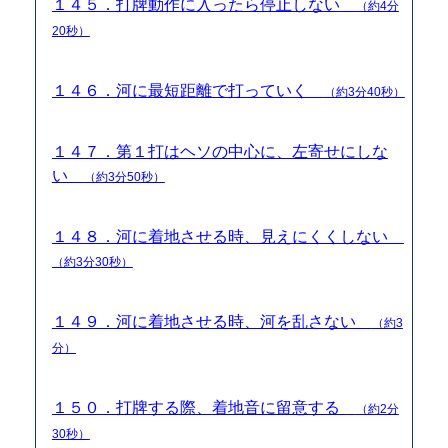
１４５．打牌動作に入ったら停止しない
（約4分
20秒）
１４６．河に最短距離で打っていく
（約3分40秒）
１４７．第１打はヘソの中心に、左寄せにしな
い
（約3分50秒）
１４８．河に着地させる時、見えにくくしない
（約3分30秒）
１４９．河に着地させる時、河を乱さない
（約3
分）
１５０．打牌する際、着地音に留意する
（約2分
30秒）