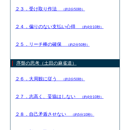
２３．受け取り作法
（約3分50秒）
２４．偏りのない支払い心得
（約4分10秒）
２５．リーチ棒の確保
（約2分50秒）
序盤の思考（土田の麻雀道）
２６．大局観に従う
（約3分50秒）
２７．志高く、妥協はしない
（約4分10秒）
２８．自己矛盾させない
（約5分10秒）