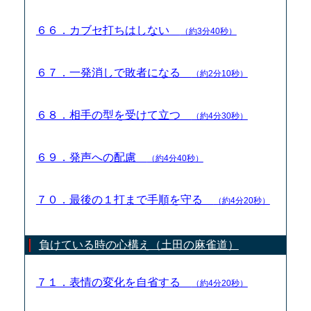
６６．カブセ打ちはしない
（約3分40秒）
６７．一発消しで敗者になる
（約2分10秒）
６８．相手の型を受けて立つ
（約4分30秒）
６９．発声への配慮
（約4分40秒）
７０．最後の１打まで手順を守る
（約4分20秒）
負けている時の心構え（土田の麻雀道）
７１．表情の変化を自省する
（約4分20秒）