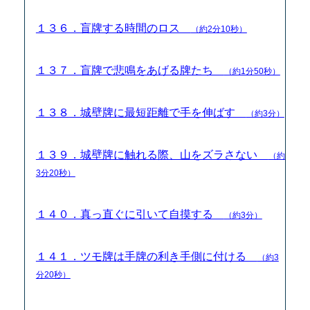
１３６．盲牌する時間のロス
（約2分10秒）
１３７．盲牌で悲鳴をあげる牌たち
（約1分50秒）
１３８．城壁牌に最短距離で手を伸ばす
（約3分）
１３９．城壁牌に触れる際、山をズラさない
（約
3分20秒）
１４０．真っ直ぐに引いて自摸する
（約3分）
１４１．ツモ牌は手牌の利き手側に付ける
（約3
分20秒）