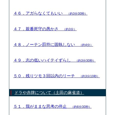
４６．アガらなくてもいい
（約3分30秒）
４７．親番死守の愚かさ
（約3分）
４８．ノーテン罰符に固執しない
（約4分）
４９．志の低いハイテイずらし
（約3分30秒）
５０．残りツモ３回以内のリーチ
（約3分10秒）
ドラや赤牌について（土田の麻雀道）
５１．我がままな思考の停止
（約6分30秒）