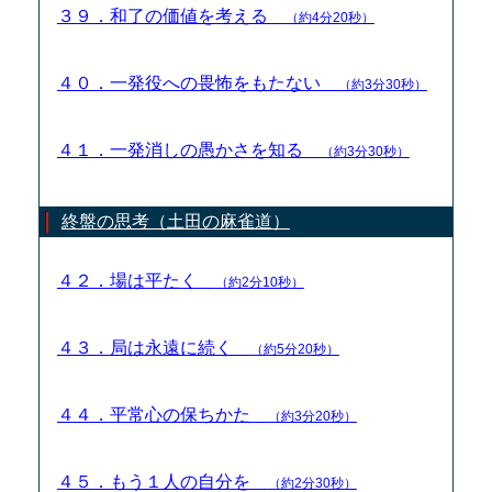
３９．和了の価値を考える
（約4分20秒）
４０．一発役への畏怖をもたない
（約3分30秒）
４１．一発消しの愚かさを知る
（約3分30秒）
終盤の思考（土田の麻雀道）
４２．場は平たく
（約2分10秒）
４３．局は永遠に続く
（約5分20秒）
４４．平常心の保ちかた
（約3分20秒）
４５．もう１人の自分を
（約2分30秒）