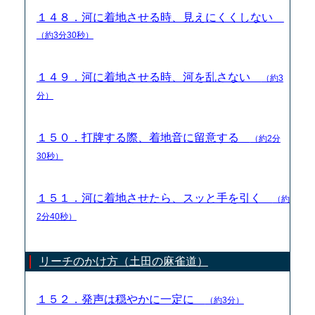
１４８．河に着地させる時、見えにくくしない
（約3分30秒）
１４９．河に着地させる時、河を乱さない
（約3
分）
１５０．打牌する際、着地音に留意する
（約2分
30秒）
１５１．河に着地させたら、スッと手を引く
（約
2分40秒）
リーチのかけ方（土田の麻雀道）
１５２．発声は穏やかに一定に
（約3分）