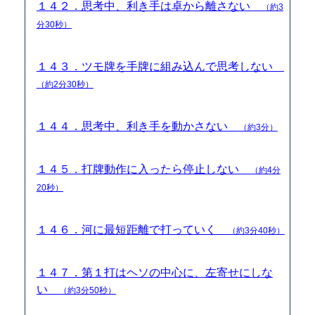
１４２．思考中、利き手は卓から離さない
（約3
分30秒）
１４３．ツモ牌を手牌に組み込んで思考しない
（約2分30秒）
１４４．思考中、利き手を動かさない
（約3分）
１４５．打牌動作に入ったら停止しない
（約4分
20秒）
１４６．河に最短距離で打っていく
（約3分40秒）
１４７．第１打はヘソの中心に、左寄せにしな
い
（約3分50秒）