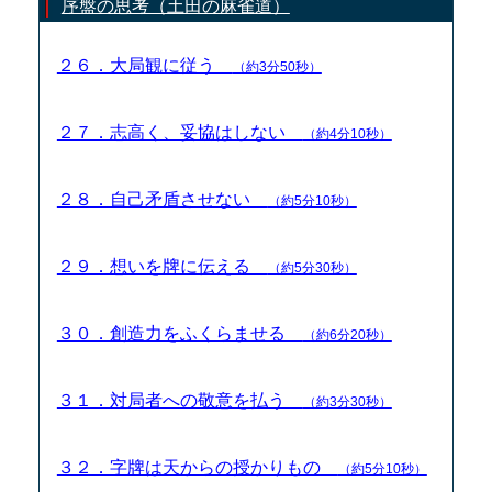
序盤の思考（土田の麻雀道）
２６．大局観に従う
（約3分50秒）
２７．志高く、妥協はしない
（約4分10秒）
２８．自己矛盾させない
（約5分10秒）
２９．想いを牌に伝える
（約5分30秒）
３０．創造力をふくらませる
（約6分20秒）
３１．対局者への敬意を払う
（約3分30秒）
３２．字牌は天からの授かりもの
（約5分10秒）