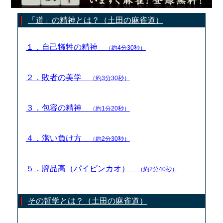
「道」の精神とは？（土田の麻雀道）
１．自己犠牲の精神
（約4分30秒）
２．敗者の美学
（約3分30秒）
３．包容の精神
（約1分20秒）
４．潔い負け方
（約2分30秒）
５．牌品高（パイピンカオ）
（約2分40秒）
その哲学とは？（土田の麻雀道）