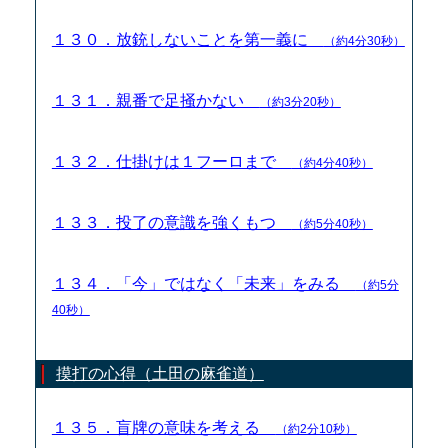
１３０．放銃しないことを第一義に
（約4分30秒）
１３１．親番で足掻かない
（約3分20秒）
１３２．仕掛けは１フーロまで
（約4分40秒）
１３３．投了の意識を強くもつ
（約5分40秒）
１３４．「今」ではなく「未来」をみる
（約5分
40秒）
摸打の心得（土田の麻雀道）
１３５．盲牌の意味を考える
（約2分10秒）