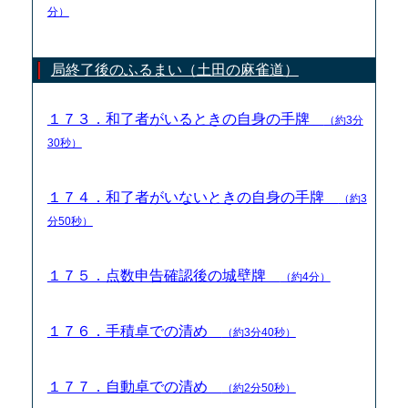
分）
局終了後のふるまい（土田の麻雀道）
１７３．和了者がいるときの自身の手牌
（約3分
30秒）
１７４．和了者がいないときの自身の手牌
（約3
分50秒）
１７５．点数申告確認後の城壁牌
（約4分）
１７６．手積卓での清め
（約3分40秒）
１７７．自動卓での清め
（約2分50秒）