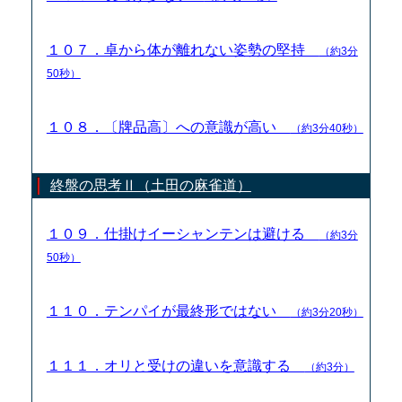
１０７．卓から体が離れない姿勢の堅持
（約3分
50秒）
１０８．〔牌品高〕への意識が高い
（約3分40秒）
終盤の思考Ⅱ（土田の麻雀道）
１０９．仕掛けイーシャンテンは避ける
（約3分
50秒）
１１０．テンパイが最終形ではない
（約3分20秒）
１１１．オリと受けの違いを意識する
（約3分）