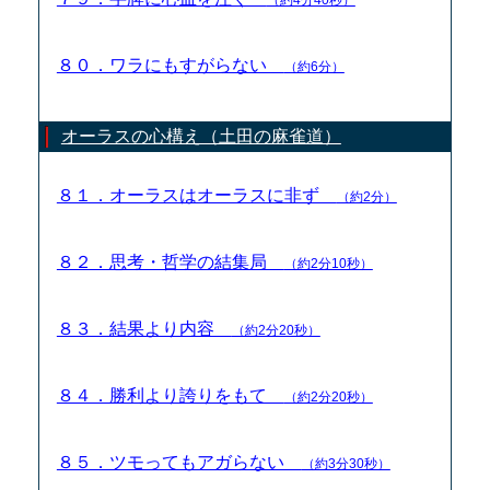
８０．ワラにもすがらない
（約6分）
オーラスの心構え（土田の麻雀道）
８１．オーラスはオーラスに非ず
（約2分）
８２．思考・哲学の結集局
（約2分10秒）
８３．結果より内容
（約2分20秒）
８４．勝利より誇りをもて
（約2分20秒）
８５．ツモってもアガらない
（約3分30秒）