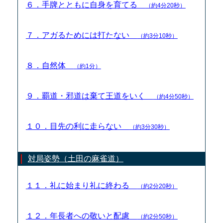
６．手牌とともに自身を育てる
（約4分20秒）
７．アガるためには打たない
（約3分10秒）
８．自然体
（約1分）
９．覇道・邪道は棄て王道をいく
（約4分50秒）
１０．目先の利に走らない
（約3分30秒）
対局姿勢（土田の麻雀道）
１１．礼に始まり礼に終わる
（約2分20秒）
１２．年長者への敬いと配慮
（約2分50秒）