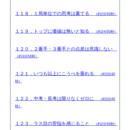
１１８．１局単位での思考は棄てる
（約2分50秒）
１１９．トップに価値は無いと知る
（約2分50秒）
１２０．２番手・３番手との点差は意識しない
（約3分50秒）
１２１．いつも以上にこうべを垂れる
（約3分40
秒）
１２２．中考・長考は限りなくゼロに
（約3分40
秒）
１２３．ラス目の苦悩を感じること
（約2分50秒）