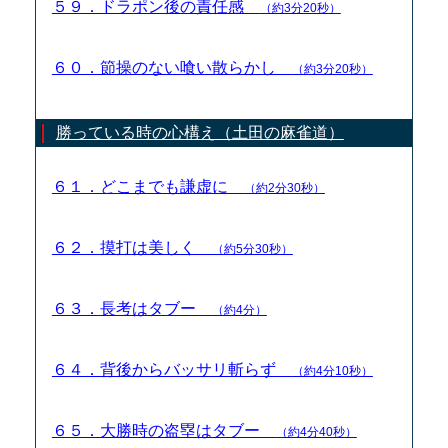
５９．ドラポン後の責任感
（約3分20秒）
６０．節操のない喰い散らかし
（約3分20秒）
勝っている時の心構え（土田の麻雀道）
６１．どこまでも謙虚に
（約2分30秒）
６２．摸打は美しく
（約5分30秒）
６３．長考はタブー
（約4分）
６４．背後からバッサリ斬らず
（約4分10秒）
６５．大勝時の盗塁はタブー
（約4分40秒）