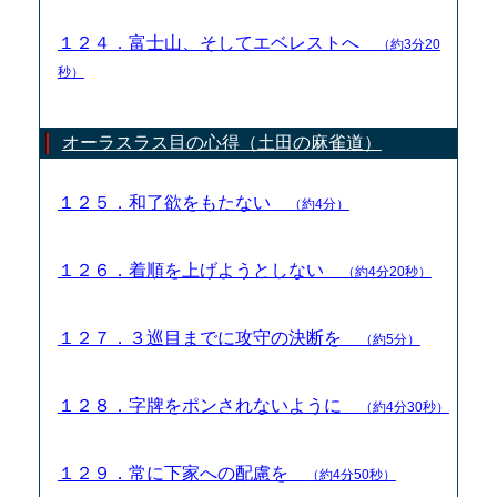
１２４．富士山、そしてエベレストへ
（約3分20
秒）
オーラスラス目の心得（土田の麻雀道）
１２５．和了欲をもたない
（約4分）
１２６．着順を上げようとしない
（約4分20秒）
１２７．３巡目までに攻守の決断を
（約5分）
１２８．字牌をポンされないように
（約4分30秒）
１２９．常に下家への配慮を
（約4分50秒）