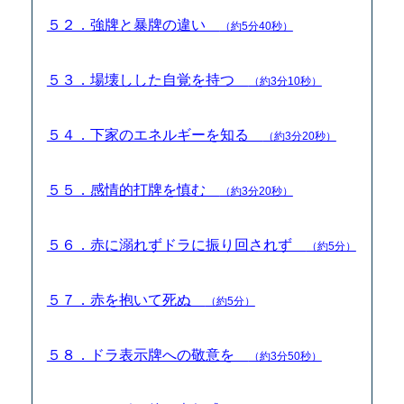
５２．強牌と暴牌の違い
（約5分40秒）
５３．場壊しした自覚を持つ
（約3分10秒）
５４．下家のエネルギーを知る
（約3分20秒）
５５．感情的打牌を慎む
（約3分20秒）
５６．赤に溺れずドラに振り回されず
（約5分）
５７．赤を抱いて死ぬ
（約5分）
５８．ドラ表示牌への敬意を
（約3分50秒）