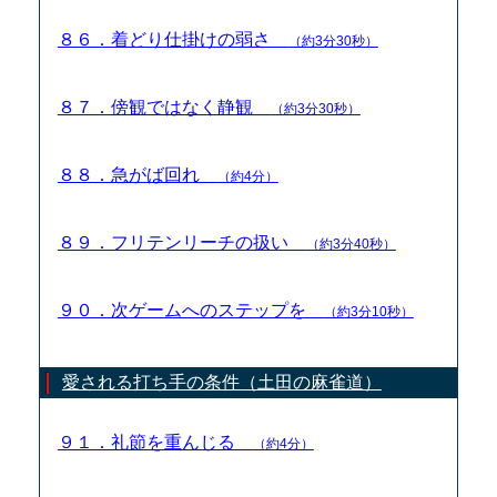
８６．着どり仕掛けの弱さ
（約3分30秒）
８７．傍観ではなく静観
（約3分30秒）
８８．急がば回れ
（約4分）
８９．フリテンリーチの扱い
（約3分40秒）
９０．次ゲームへのステップを
（約3分10秒）
愛される打ち手の条件（土田の麻雀道）
９１．礼節を重んじる
（約4分）