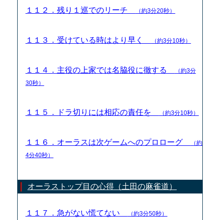
１１２．残り１巡でのリーチ
（約3分20秒）
１１３．受けている時はより早く
（約3分10秒）
１１４．主役の上家では名脇役に徹する
（約3分
30秒）
１１５．ドラ切りには相応の責任を
（約3分10秒）
１１６．オーラスは次ゲームへのプロローグ
（約
4分40秒）
オーラストップ目の心得（土田の麻雀道）
１１７．急がない慌てない
（約3分50秒）