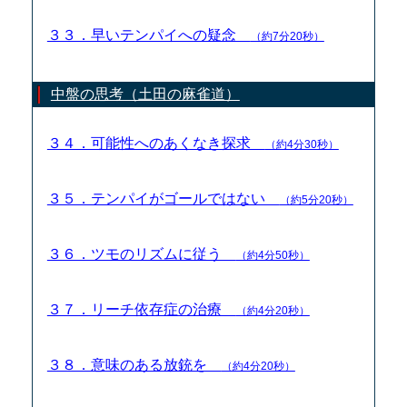
３３．早いテンパイへの疑念
（約7分20秒）
中盤の思考（土田の麻雀道）
３４．可能性へのあくなき探求
（約4分30秒）
３５．テンパイがゴールではない
（約5分20秒）
３６．ツモのリズムに従う
（約4分50秒）
３７．リーチ依存症の治療
（約4分20秒）
３８．意味のある放銃を
（約4分20秒）