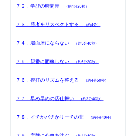
７２．学びの時間帯
（約4分20秒）
７３．勝者をリスペクトする
（約4分）
７４．場面屋にならない
（約5分40秒）
７５．親番に固執しない
（約6分20秒）
７６．摸打のリズムを整える
（約4分50秒）
７７．早め早めの店仕舞い
（約3分40秒）
７８．イチかバチかリーチの非
（約4分40秒）
７９．字牌に心血を注ぐ
（約4分40秒）