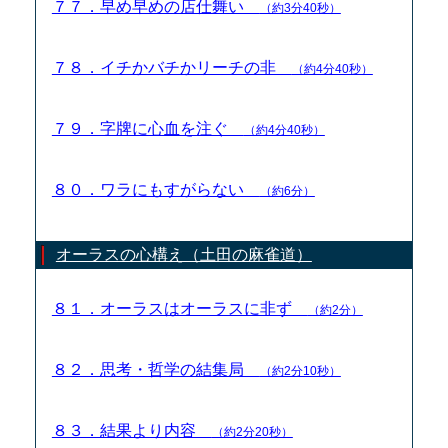
７７．早め早めの店仕舞い
（約3分40秒）
７８．イチかバチかリーチの非
（約4分40秒）
７９．字牌に心血を注ぐ
（約4分40秒）
８０．ワラにもすがらない
（約6分）
オーラスの心構え（土田の麻雀道）
８１．オーラスはオーラスに非ず
（約2分）
８２．思考・哲学の結集局
（約2分10秒）
８３．結果より内容
（約2分20秒）