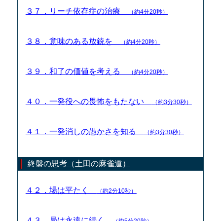
３７．リーチ依存症の治療
（約4分20秒）
３８．意味のある放銃を
（約4分20秒）
３９．和了の価値を考える
（約4分20秒）
４０．一発役への畏怖をもたない
（約3分30秒）
４１．一発消しの愚かさを知る
（約3分30秒）
終盤の思考（土田の麻雀道）
４２．場は平たく
（約2分10秒）
４３．局は永遠に続く
（約5分20秒）