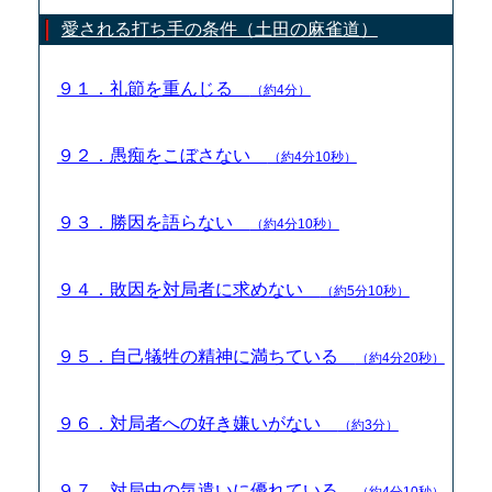
愛される打ち手の条件（土田の麻雀道）
９１．礼節を重んじる
（約4分）
９２．愚痴をこぼさない
（約4分10秒）
９３．勝因を語らない
（約4分10秒）
９４．敗因を対局者に求めない
（約5分10秒）
９５．自己犠牲の精神に満ちている
（約4分20秒）
９６．対局者への好き嫌いがない
（約3分）
９７．対局中の気遣いに優れている
（約4分10秒）