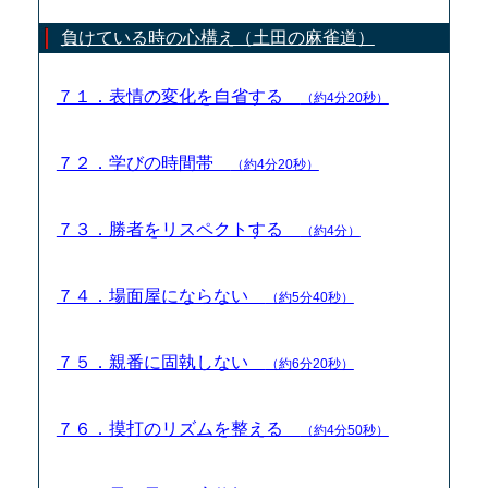
負けている時の心構え（土田の麻雀道）
７１．表情の変化を自省する
（約4分20秒）
７２．学びの時間帯
（約4分20秒）
７３．勝者をリスペクトする
（約4分）
７４．場面屋にならない
（約5分40秒）
７５．親番に固執しない
（約6分20秒）
７６．摸打のリズムを整える
（約4分50秒）