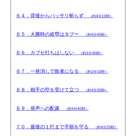
６４．背後からバッサリ斬らず
（約4分10秒）
６５．大勝時の盗塁はタブー
（約4分40秒）
６６．カブセ打ちはしない
（約3分40秒）
６７．一発消しで敗者になる
（約2分10秒）
６８．相手の型を受けて立つ
（約4分30秒）
６９．発声への配慮
（約4分40秒）
７０．最後の１打まで手順を守る
（約4分20秒）