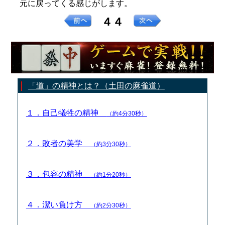
元に戻ってくる感じがします。
４４
「道」の精神とは？（土田の麻雀道）
１．自己犠牲の精神
（約4分30秒）
２．敗者の美学
（約3分30秒）
３．包容の精神
（約1分20秒）
４．潔い負け方
（約2分30秒）