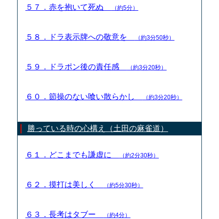
５７．赤を抱いて死ぬ
（約5分）
５８．ドラ表示牌への敬意を
（約3分50秒）
５９．ドラポン後の責任感
（約3分20秒）
６０．節操のない喰い散らかし
（約3分20秒）
勝っている時の心構え（土田の麻雀道）
６１．どこまでも謙虚に
（約2分30秒）
６２．摸打は美しく
（約5分30秒）
６３．長考はタブー
（約4分）