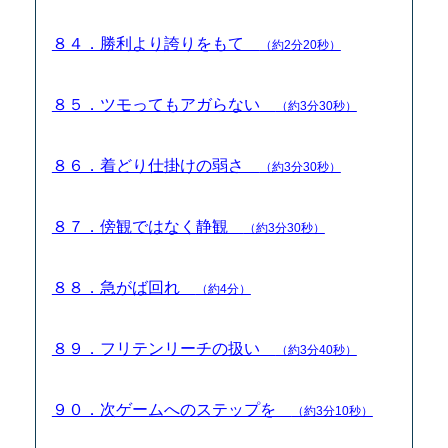
８４．勝利より誇りをもて
（約2分20秒）
８５．ツモってもアガらない
（約3分30秒）
８６．着どり仕掛けの弱さ
（約3分30秒）
８７．傍観ではなく静観
（約3分30秒）
８８．急がば回れ
（約4分）
８９．フリテンリーチの扱い
（約3分40秒）
９０．次ゲームへのステップを
（約3分10秒）