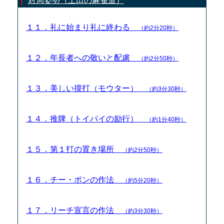
対局姿勢（土田の麻雀道）
１１．礼に始まり礼に終わる
（約2分20秒）
１２．年長者への敬いと配慮
（約2分50秒）
１３．美しい摸打（モウター）
（約3分30秒）
１４．推牌（トイパイの励行）
（約1分40秒）
１５．第１打の置き場所
（約2分50秒）
１６．チー・ポンの作法
（約5分20秒）
１７．リーチ宣言の作法
（約3分30秒）