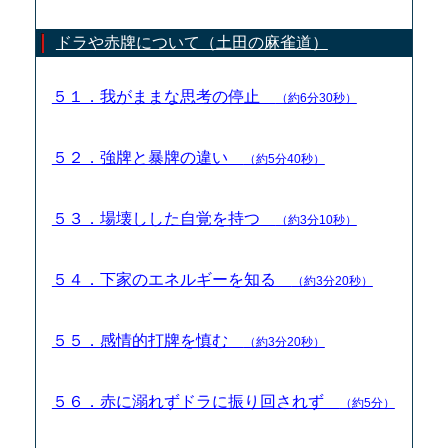
ドラや赤牌について（土田の麻雀道）
５１．我がままな思考の停止
（約6分30秒）
５２．強牌と暴牌の違い
（約5分40秒）
５３．場壊しした自覚を持つ
（約3分10秒）
５４．下家のエネルギーを知る
（約3分20秒）
５５．感情的打牌を慎む
（約3分20秒）
５６．赤に溺れずドラに振り回されず
（約5分）