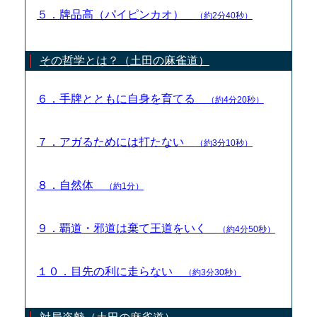
５．牌品高（パイピンカオ）
（約2分40秒）
その哲学とは？（土田の麻雀道）
６．手牌とともに自身を育てる
（約4分20秒）
７．アガるためには打たない
（約3分10秒）
８．自然体
（約1分）
９．覇道・邪道は棄て王道をいく
（約4分50秒）
１０．目先の利に走らない
（約3分30秒）