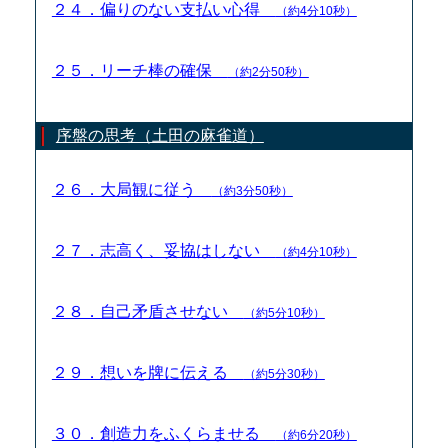
２４．偏りのない支払い心得
（約4分10秒）
２５．リーチ棒の確保
（約2分50秒）
序盤の思考（土田の麻雀道）
２６．大局観に従う
（約3分50秒）
２７．志高く、妥協はしない
（約4分10秒）
２８．自己矛盾させない
（約5分10秒）
２９．想いを牌に伝える
（約5分30秒）
３０．創造力をふくらませる
（約6分20秒）