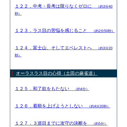
１２２．中考・長考は限りなくゼロに
（約3分40
秒）
１２３．ラス目の苦悩を感じること
（約2分50秒）
１２４．富士山、そしてエベレストへ
（約3分20
秒）
オーラスラス目の心得（土田の麻雀道）
１２５．和了欲をもたない
（約4分）
１２６．着順を上げようとしない
（約4分20秒）
１２７．３巡目までに攻守の決断を
（約5分）