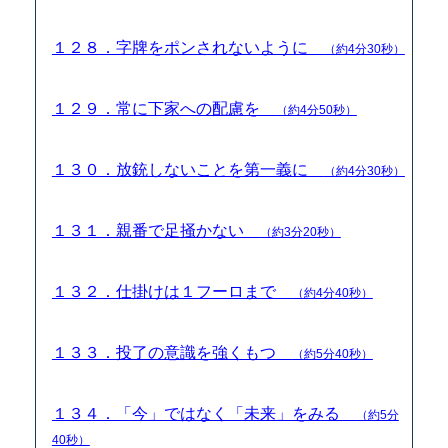
１２８．字牌をポンされないように
（約4分30秒）
１２９．常に下家への配慮を
（約4分50秒）
１３０．放銃しないことを第一義に
（約4分30秒）
１３１．親番で足掻かない
（約3分20秒）
１３２．仕掛けは１フーロまで
（約4分40秒）
１３３．投了の意識を強くもつ
（約5分40秒）
１３４．「今」ではなく「未来」をみる
（約5分
40秒）