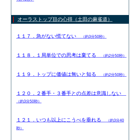
オーラストップ目の心得（土田の麻雀道）
１１７．急がない慌てない
（約3分50秒）
１１８．１局単位での思考は棄てる
（約2分50秒）
１１９．トップに価値は無いと知る
（約2分50秒）
１２０．２番手・３番手との点差は意識しない
（約3分50秒）
１２１．いつも以上にこうべを垂れる
（約3分40
秒）