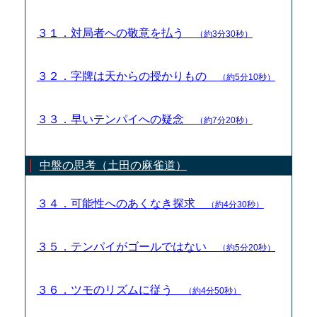
３１．対局者への敬意を払う
（約3分30秒）
３２．字牌は天からの授かりもの
（約5分10秒）
３３．早いテンパイへの疑念
（約7分20秒）
中盤の思考（土田の麻雀道）
３４．可能性へのあくなき探求
（約4分30秒）
３５．テンパイがゴールではない
（約5分20秒）
３６．ツモのリズムに従う
（約4分50秒）