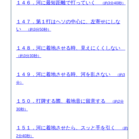
１４６．河に最短距離で打っていく
（約3分40秒）
１４７．第１打はヘソの中心に、左寄せにしな
い
（約3分50秒）
１４８．河に着地させる時、見えにくくしない
（約3分30秒）
１４９．河に着地させる時、河を乱さない
（約3
分）
１５０．打牌する際、着地音に留意する
（約2分
30秒）
１５１．河に着地させたら、スッと手を引く
（約
2分40秒）