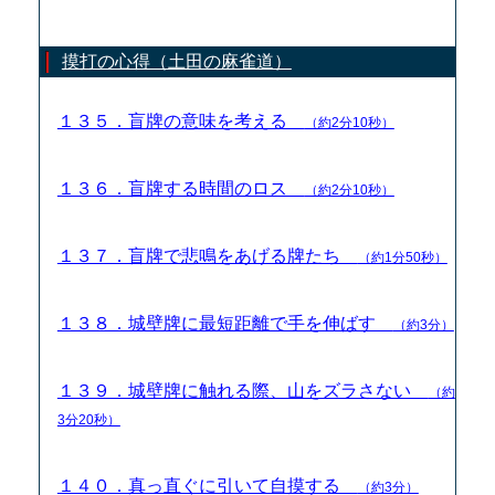
摸打の心得（土田の麻雀道）
１３５．盲牌の意味を考える
（約2分10秒）
１３６．盲牌する時間のロス
（約2分10秒）
１３７．盲牌で悲鳴をあげる牌たち
（約1分50秒）
１３８．城壁牌に最短距離で手を伸ばす
（約3分）
１３９．城壁牌に触れる際、山をズラさない
（約
3分20秒）
１４０．真っ直ぐに引いて自摸する
（約3分）