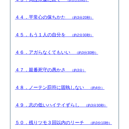
４４．平常心の保ちかた
（約3分20秒）
４５．もう１人の自分を
（約2分30秒）
４６．アガらなくてもいい
（約3分30秒）
４７．親番死守の愚かさ
（約3分）
４８．ノーテン罰符に固執しない
（約4分）
４９．志の低いハイテイずらし
（約3分30秒）
５０．残りツモ３回以内のリーチ
（約3分10秒）