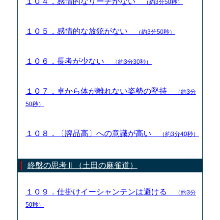
１０４．感情的なリーチがない
（約3分50秒）
１０５．感情的な放銃がない
（約3分50秒）
１０６．長考が少ない
（約3分30秒）
１０７．卓から体が離れない姿勢の堅持
（約3分
50秒）
１０８．〔牌品高〕への意識が高い
（約3分40秒）
終盤の思考Ⅱ（土田の麻雀道）
１０９．仕掛けイーシャンテンは避ける
（約3分
50秒）