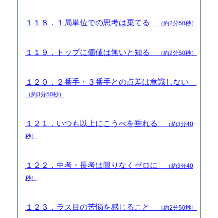
１１８．１局単位での思考は棄てる
（約2分50秒）
１１９．トップに価値は無いと知る
（約2分50秒）
１２０．２番手・３番手との点差は意識しない
（約3分50秒）
１２１．いつも以上にこうべを垂れる
（約3分40
秒）
１２２．中考・長考は限りなくゼロに
（約3分40
秒）
１２３．ラス目の苦悩を感じること
（約2分50秒）