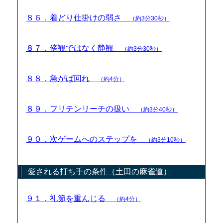
８６．着どり仕掛けの弱さ
（約3分30秒）
８７．傍観ではなく静観
（約3分30秒）
８８．急がば回れ
（約4分）
８９．フリテンリーチの扱い
（約3分40秒）
９０．次ゲームへのステップを
（約3分10秒）
愛される打ち手の条件（土田の麻雀道）
９１．礼節を重んじる
（約4分）