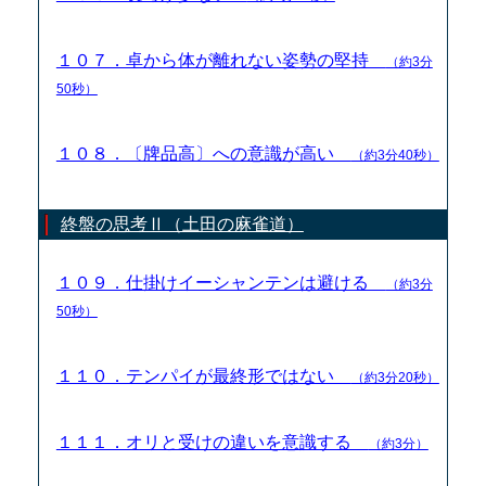
１０７．卓から体が離れない姿勢の堅持
（約3分
50秒）
１０８．〔牌品高〕への意識が高い
（約3分40秒）
終盤の思考Ⅱ（土田の麻雀道）
１０９．仕掛けイーシャンテンは避ける
（約3分
50秒）
１１０．テンパイが最終形ではない
（約3分20秒）
１１１．オリと受けの違いを意識する
（約3分）