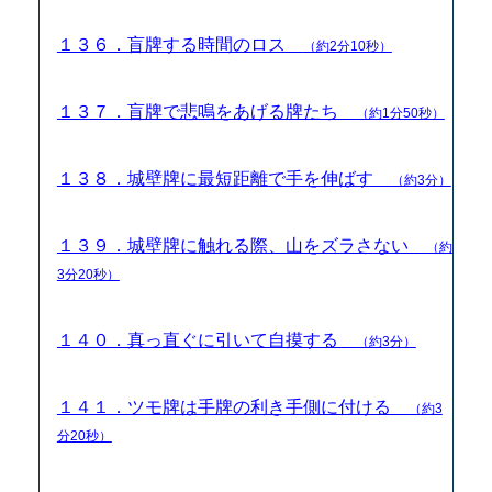
１３６．盲牌する時間のロス
（約2分10秒）
１３７．盲牌で悲鳴をあげる牌たち
（約1分50秒）
１３８．城壁牌に最短距離で手を伸ばす
（約3分）
１３９．城壁牌に触れる際、山をズラさない
（約
3分20秒）
１４０．真っ直ぐに引いて自摸する
（約3分）
１４１．ツモ牌は手牌の利き手側に付ける
（約3
分20秒）