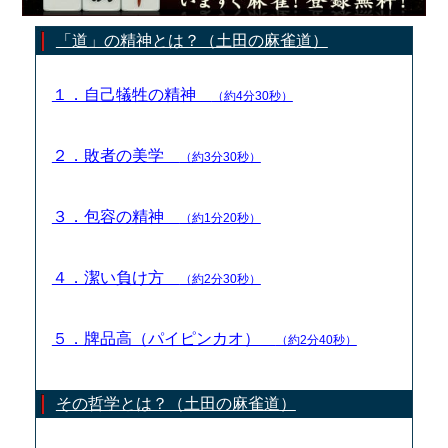
「道」の精神とは？（土田の麻雀道）
１．自己犠牲の精神
（約4分30秒）
２．敗者の美学
（約3分30秒）
３．包容の精神
（約1分20秒）
４．潔い負け方
（約2分30秒）
５．牌品高（パイピンカオ）
（約2分40秒）
その哲学とは？（土田の麻雀道）