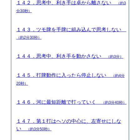
１４２．思考中、利き手は卓から離さない
（約3
分30秒）
１４３．ツモ牌を手牌に組み込んで思考しない
（約2分30秒）
１４４．思考中、利き手を動かさない
（約3分）
１４５．打牌動作に入ったら停止しない
（約4分
20秒）
１４６．河に最短距離で打っていく
（約3分40秒）
１４７．第１打はヘソの中心に、左寄せにしな
い
（約3分50秒）