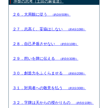
序盤の思考（土田の麻雀道）
２６．大局観に従う
（約3分50秒）
２７．志高く、妥協はしない
（約4分10秒）
２８．自己矛盾させない
（約5分10秒）
２９．想いを牌に伝える
（約5分30秒）
３０．創造力をふくらませる
（約6分20秒）
３１．対局者への敬意を払う
（約3分30秒）
３２．字牌は天からの授かりもの
（約5分10秒）