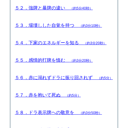
５２．強牌と暴牌の違い
（約5分40秒）
５３．場壊しした自覚を持つ
（約3分10秒）
５４．下家のエネルギーを知る
（約3分20秒）
５５．感情的打牌を慎む
（約3分20秒）
５６．赤に溺れずドラに振り回されず
（約5分）
５７．赤を抱いて死ぬ
（約5分）
５８．ドラ表示牌への敬意を
（約3分50秒）