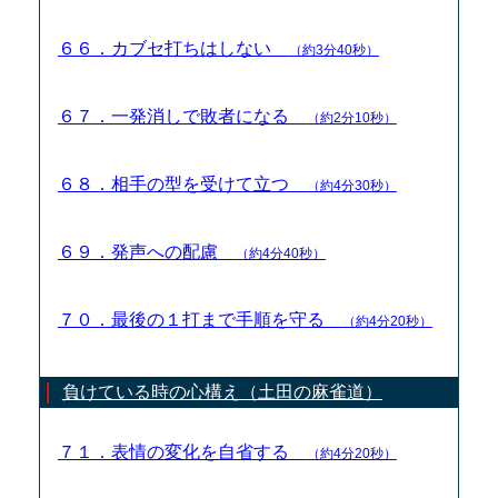
６６．カブセ打ちはしない
（約3分40秒）
６７．一発消しで敗者になる
（約2分10秒）
６８．相手の型を受けて立つ
（約4分30秒）
６９．発声への配慮
（約4分40秒）
７０．最後の１打まで手順を守る
（約4分20秒）
負けている時の心構え（土田の麻雀道）
７１．表情の変化を自省する
（約4分20秒）