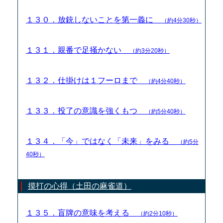
１３０．放銃しないことを第一義に
（約4分30秒）
１３１．親番で足掻かない
（約3分20秒）
１３２．仕掛けは１フーロまで
（約4分40秒）
１３３．投了の意識を強くもつ
（約5分40秒）
１３４．「今」ではなく「未来」をみる
（約5分
40秒）
摸打の心得（土田の麻雀道）
１３５．盲牌の意味を考える
（約2分10秒）