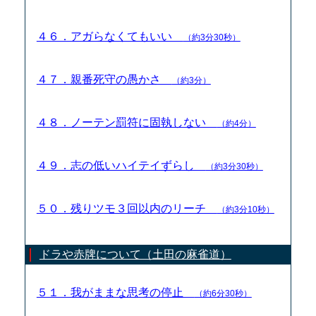
４６．アガらなくてもいい
（約3分30秒）
４７．親番死守の愚かさ
（約3分）
４８．ノーテン罰符に固執しない
（約4分）
４９．志の低いハイテイずらし
（約3分30秒）
５０．残りツモ３回以内のリーチ
（約3分10秒）
ドラや赤牌について（土田の麻雀道）
５１．我がままな思考の停止
（約6分30秒）