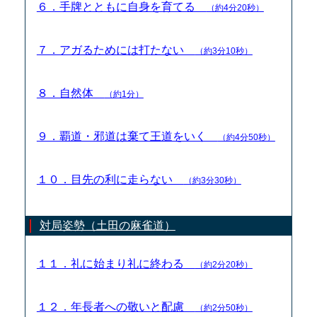
６．手牌とともに自身を育てる
（約4分20秒）
７．アガるためには打たない
（約3分10秒）
８．自然体
（約1分）
９．覇道・邪道は棄て王道をいく
（約4分50秒）
１０．目先の利に走らない
（約3分30秒）
対局姿勢（土田の麻雀道）
１１．礼に始まり礼に終わる
（約2分20秒）
１２．年長者への敬いと配慮
（約2分50秒）