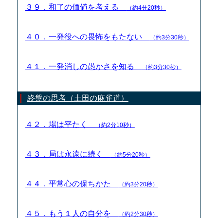
３９．和了の価値を考える
（約4分20秒）
４０．一発役への畏怖をもたない
（約3分30秒）
４１．一発消しの愚かさを知る
（約3分30秒）
終盤の思考（土田の麻雀道）
４２．場は平たく
（約2分10秒）
４３．局は永遠に続く
（約5分20秒）
４４．平常心の保ちかた
（約3分20秒）
４５．もう１人の自分を
（約2分30秒）