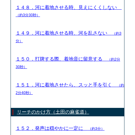
１４８．河に着地させる時、見えにくくしない
（約3分30秒）
１４９．河に着地させる時、河を乱さない
（約3
分）
１５０．打牌する際、着地音に留意する
（約2分
30秒）
１５１．河に着地させたら、スッと手を引く
（約
2分40秒）
リーチのかけ方（土田の麻雀道）
１５２．発声は穏やかに一定に
（約3分）