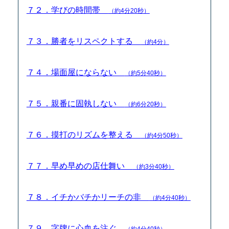
７２．学びの時間帯
（約4分20秒）
７３．勝者をリスペクトする
（約4分）
７４．場面屋にならない
（約5分40秒）
７５．親番に固執しない
（約6分20秒）
７６．摸打のリズムを整える
（約4分50秒）
７７．早め早めの店仕舞い
（約3分40秒）
７８．イチかバチかリーチの非
（約4分40秒）
７９．字牌に心血を注ぐ
（約4分40秒）