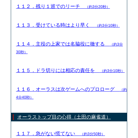
１１２．残り１巡でのリーチ
（約3分20秒）
１１３．受けている時はより早く
（約3分10秒）
１１４．主役の上家では名脇役に徹する
（約3分
30秒）
１１５．ドラ切りには相応の責任を
（約3分10秒）
１１６．オーラスは次ゲームへのプロローグ
（約
4分40秒）
オーラストップ目の心得（土田の麻雀道）
１１７．急がない慌てない
（約3分50秒）