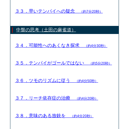
３３．早いテンパイへの疑念
（約7分20秒）
中盤の思考（土田の麻雀道）
３４．可能性へのあくなき探求
（約4分30秒）
３５．テンパイがゴールではない
（約5分20秒）
３６．ツモのリズムに従う
（約4分50秒）
３７．リーチ依存症の治療
（約4分20秒）
３８．意味のある放銃を
（約4分20秒）