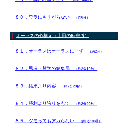
８０．ワラにもすがらない
（約6分）
オーラスの心構え（土田の麻雀道）
８１．オーラスはオーラスに非ず
（約2分）
８２．思考・哲学の結集局
（約2分10秒）
８３．結果より内容
（約2分20秒）
８４．勝利より誇りをもて
（約2分20秒）
８５．ツモってもアガらない
（約3分30秒）