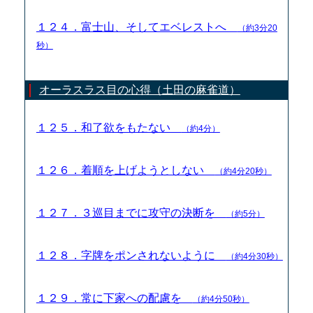
１２４．富士山、そしてエベレストへ
（約3分20
秒）
オーラスラス目の心得（土田の麻雀道）
１２５．和了欲をもたない
（約4分）
１２６．着順を上げようとしない
（約4分20秒）
１２７．３巡目までに攻守の決断を
（約5分）
１２８．字牌をポンされないように
（約4分30秒）
１２９．常に下家への配慮を
（約4分50秒）