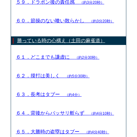
５９．ドラポン後の責任感
（約3分20秒）
６０．節操のない喰い散らかし
（約3分20秒）
勝っている時の心構え（土田の麻雀道）
６１．どこまでも謙虚に
（約2分30秒）
６２．摸打は美しく
（約5分30秒）
６３．長考はタブー
（約4分）
６４．背後からバッサリ斬らず
（約4分10秒）
６５．大勝時の盗塁はタブー
（約4分40秒）