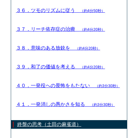
３６．ツモのリズムに従う
（約4分50秒）
３７．リーチ依存症の治療
（約4分20秒）
３８．意味のある放銃を
（約4分20秒）
３９．和了の価値を考える
（約4分20秒）
４０．一発役への畏怖をもたない
（約3分30秒）
４１．一発消しの愚かさを知る
（約3分30秒）
終盤の思考（土田の麻雀道）