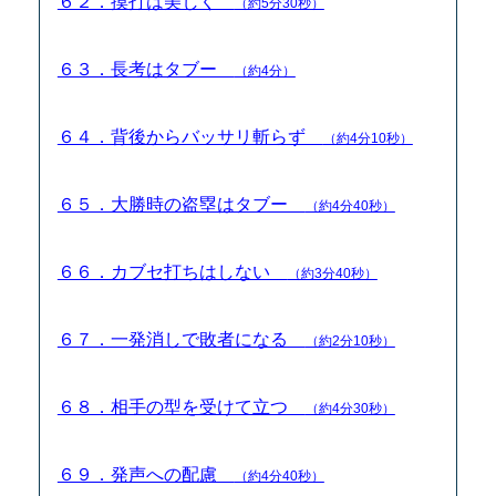
６２．摸打は美しく
（約5分30秒）
６３．長考はタブー
（約4分）
６４．背後からバッサリ斬らず
（約4分10秒）
６５．大勝時の盗塁はタブー
（約4分40秒）
６６．カブセ打ちはしない
（約3分40秒）
６７．一発消しで敗者になる
（約2分10秒）
６８．相手の型を受けて立つ
（約4分30秒）
６９．発声への配慮
（約4分40秒）