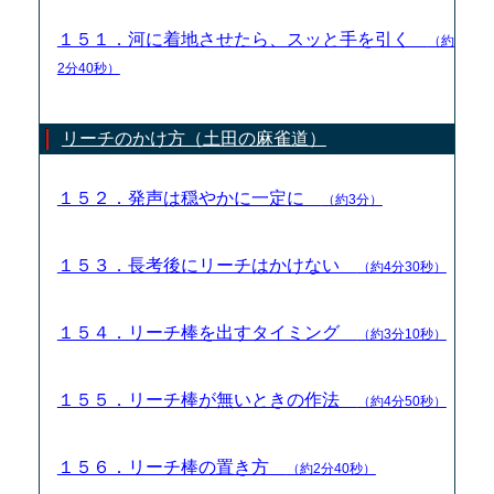
１５１．河に着地させたら、スッと手を引く
（約
2分40秒）
リーチのかけ方（土田の麻雀道）
１５２．発声は穏やかに一定に
（約3分）
１５３．長考後にリーチはかけない
（約4分30秒）
１５４．リーチ棒を出すタイミング
（約3分10秒）
１５５．リーチ棒が無いときの作法
（約4分50秒）
１５６．リーチ棒の置き方
（約2分40秒）