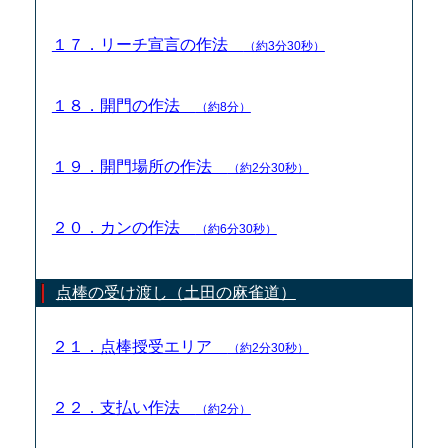
１７．リーチ宣言の作法
（約3分30秒）
１８．開門の作法
（約8分）
１９．開門場所の作法
（約2分30秒）
２０．カンの作法
（約6分30秒）
点棒の受け渡し（土田の麻雀道）
２１．点棒授受エリア
（約2分30秒）
２２．支払い作法
（約2分）