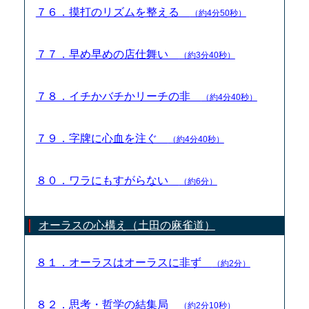
７６．摸打のリズムを整える
（約4分50秒）
７７．早め早めの店仕舞い
（約3分40秒）
７８．イチかバチかリーチの非
（約4分40秒）
７９．字牌に心血を注ぐ
（約4分40秒）
８０．ワラにもすがらない
（約6分）
オーラスの心構え（土田の麻雀道）
８１．オーラスはオーラスに非ず
（約2分）
８２．思考・哲学の結集局
（約2分10秒）