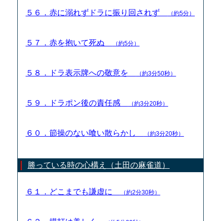
５６．赤に溺れずドラに振り回されず
（約5分）
５７．赤を抱いて死ぬ
（約5分）
５８．ドラ表示牌への敬意を
（約3分50秒）
５９．ドラポン後の責任感
（約3分20秒）
６０．節操のない喰い散らかし
（約3分20秒）
勝っている時の心構え（土田の麻雀道）
６１．どこまでも謙虚に
（約2分30秒）