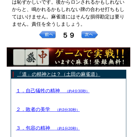
は恥ずかしいです。後からロンされるかもしれない
からと、鳴かれるかもしれない牌の合わせ打ちもし
てはいけません。麻雀道にはそんな損得勘定は要り
ません。責任を全うしましょう。
５９
「道」の精神とは？（土田の麻雀道）
１．自己犠牲の精神
（約4分30秒）
２．敗者の美学
（約3分30秒）
３．包容の精神
（約1分20秒）