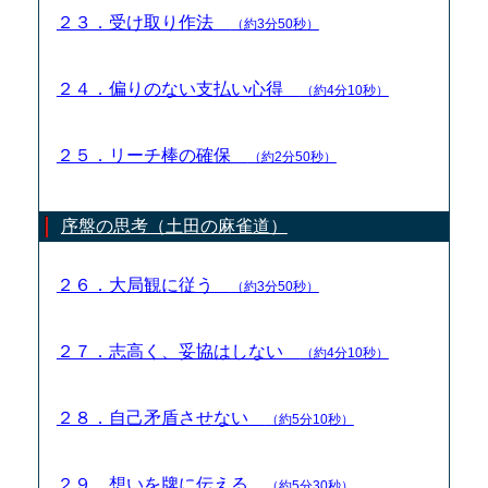
２３．受け取り作法
（約3分50秒）
２４．偏りのない支払い心得
（約4分10秒）
２５．リーチ棒の確保
（約2分50秒）
序盤の思考（土田の麻雀道）
２６．大局観に従う
（約3分50秒）
２７．志高く、妥協はしない
（約4分10秒）
２８．自己矛盾させない
（約5分10秒）
２９．想いを牌に伝える
（約5分30秒）