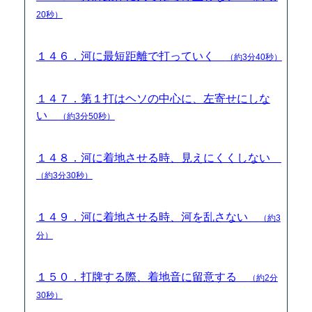
20秒）
１４６．河に最短距離で打っていく
（約3分40秒）
１４７．第１打はヘソの中心に、左寄せにしな
い
（約3分50秒）
１４８．河に着地させる時、見えにくくしない
（約3分30秒）
１４９．河に着地させる時、河を乱さない
（約3
分）
１５０．打牌する際、着地音に留意する
（約2分
30秒）