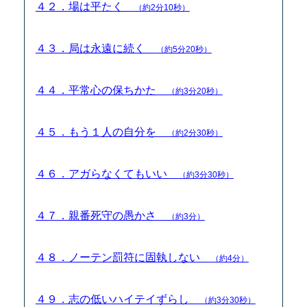
４２．場は平たく
（約2分10秒）
４３．局は永遠に続く
（約5分20秒）
４４．平常心の保ちかた
（約3分20秒）
４５．もう１人の自分を
（約2分30秒）
４６．アガらなくてもいい
（約3分30秒）
４７．親番死守の愚かさ
（約3分）
４８．ノーテン罰符に固執しない
（約4分）
４９．志の低いハイテイずらし
（約3分30秒）