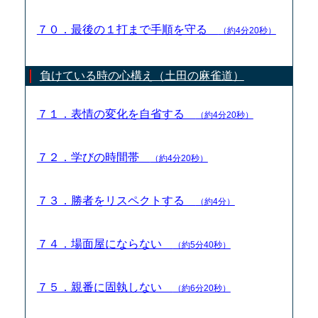
７０．最後の１打まで手順を守る
（約4分20秒）
負けている時の心構え（土田の麻雀道）
７１．表情の変化を自省する
（約4分20秒）
７２．学びの時間帯
（約4分20秒）
７３．勝者をリスペクトする
（約4分）
７４．場面屋にならない
（約5分40秒）
７５．親番に固執しない
（約6分20秒）