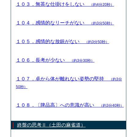
１０３．無茶な仕掛けをしない
（約4分20秒）
１０４．感情的なリーチがない
（約3分50秒）
１０５．感情的な放銃がない
（約3分50秒）
１０６．長考が少ない
（約3分30秒）
１０７．卓から体が離れない姿勢の堅持
（約3分
50秒）
１０８．〔牌品高〕への意識が高い
（約3分40秒）
終盤の思考Ⅱ（土田の麻雀道）