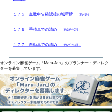
１７５．点数申告確認後の城壁牌
（約4分）
１７６．手積卓での清め
（約3分40秒）
１７７．自動卓での清め
（約2分50秒）
オンライン麻雀ゲーム「Maru-Jan」のプランナー・ディレク
ターを募集しています。