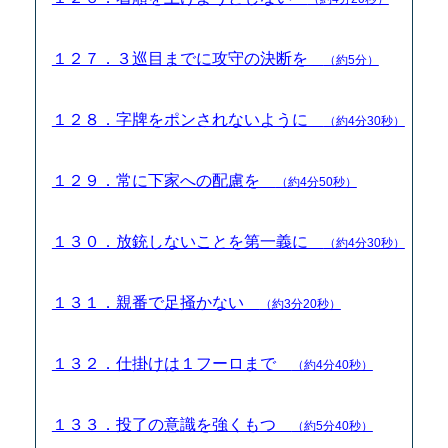
１２７．３巡目までに攻守の決断を
（約5分）
１２８．字牌をポンされないように
（約4分30秒）
１２９．常に下家への配慮を
（約4分50秒）
１３０．放銃しないことを第一義に
（約4分30秒）
１３１．親番で足掻かない
（約3分20秒）
１３２．仕掛けは１フーロまで
（約4分40秒）
１３３．投了の意識を強くもつ
（約5分40秒）