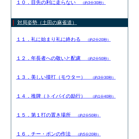
１０．目先の利に走らない
（約3分30秒）
対局姿勢（土田の麻雀道）
１１．礼に始まり礼に終わる
（約2分20秒）
１２．年長者への敬いと配慮
（約2分50秒）
１３．美しい摸打（モウター）
（約3分30秒）
１４．推牌（トイパイの励行）
（約1分40秒）
１５．第１打の置き場所
（約2分50秒）
１６．チー・ポンの作法
（約5分20秒）