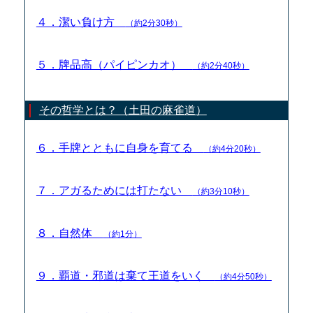
４．潔い負け方
（約2分30秒）
５．牌品高（パイピンカオ）
（約2分40秒）
その哲学とは？（土田の麻雀道）
６．手牌とともに自身を育てる
（約4分20秒）
７．アガるためには打たない
（約3分10秒）
８．自然体
（約1分）
９．覇道・邪道は棄て王道をいく
（約4分50秒）