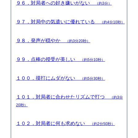
９６．対局者への好き嫌いがない
（約3分）
９７．対局中の気遣いに優れている
（約4分10秒）
９８．発声が穏やか
（約3分20秒）
９９．点棒の授受が美しい
（約5分10秒）
１００．摸打にムダがない
（約5分30秒）
１０１．対局者に合わせたリズムで打つ
（約3分
20秒）
１０２．対局者に何も求めない
（約2分50秒）