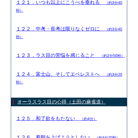
１２１．いつも以上にこうべを垂れる
（約3分40
秒）
１２２．中考・長考は限りなくゼロに
（約3分40
秒）
１２３．ラス目の苦悩を感じること
（約2分50秒）
１２４．富士山、そしてエベレストへ
（約3分20
秒）
オーラスラス目の心得（土田の麻雀道）
１２５．和了欲をもたない
（約4分）
１２６．着順を上げようとしない
（約4分20秒）