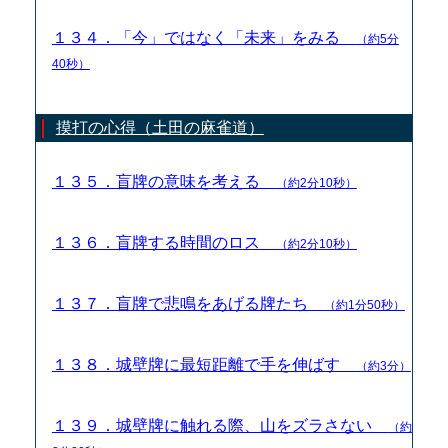
１３４．「今」ではなく「未来」をみる
（約5分
40秒）
摸打の心得（土田の麻雀道）
１３５．盲牌の意味を考える
（約2分10秒）
１３６．盲牌する時間のロス
（約2分10秒）
１３７．盲牌で悲鳴をあげる牌たち
（約1分50秒）
１３８．城壁牌に最短距離で手を伸ばす
（約3分）
１３９．城壁牌に触れる際、山をズラさない
（約