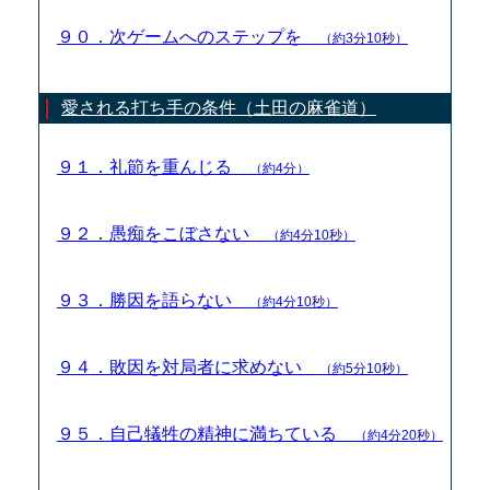
９０．次ゲームへのステップを
（約3分10秒）
愛される打ち手の条件（土田の麻雀道）
９１．礼節を重んじる
（約4分）
９２．愚痴をこぼさない
（約4分10秒）
９３．勝因を語らない
（約4分10秒）
９４．敗因を対局者に求めない
（約5分10秒）
９５．自己犠牲の精神に満ちている
（約4分20秒）