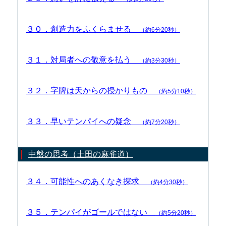
３０．創造力をふくらませる
（約6分20秒）
３１．対局者への敬意を払う
（約3分30秒）
３２．字牌は天からの授かりもの
（約5分10秒）
３３．早いテンパイへの疑念
（約7分20秒）
中盤の思考（土田の麻雀道）
３４．可能性へのあくなき探求
（約4分30秒）
３５．テンパイがゴールではない
（約5分20秒）