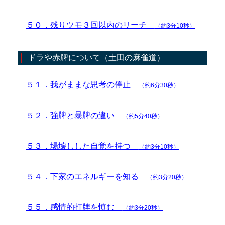
５０．残りツモ３回以内のリーチ
（約3分10秒）
ドラや赤牌について（土田の麻雀道）
５１．我がままな思考の停止
（約6分30秒）
５２．強牌と暴牌の違い
（約5分40秒）
５３．場壊しした自覚を持つ
（約3分10秒）
５４．下家のエネルギーを知る
（約3分20秒）
５５．感情的打牌を慎む
（約3分20秒）