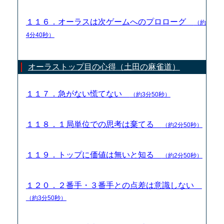
１１６．オーラスは次ゲームへのプロローグ
（約
4分40秒）
オーラストップ目の心得（土田の麻雀道）
１１７．急がない慌てない
（約3分50秒）
１１８．１局単位での思考は棄てる
（約2分50秒）
１１９．トップに価値は無いと知る
（約2分50秒）
１２０．２番手・３番手との点差は意識しない
（約3分50秒）