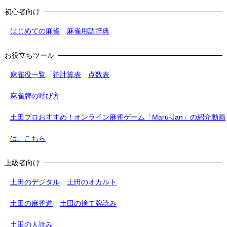
初心者向け
はじめての麻雀
麻雀用語辞典
お役立ちツール
麻雀役一覧
符計算表
点数表
麻雀牌の呼び方
土田プロおすすめ！オンライン麻雀ゲーム「Maru-Jan」の紹介動画
は、こちら
上級者向け
土田のデジタル
土田のオカルト
土田の麻雀道
土田の捨て牌読み
土田の人読み