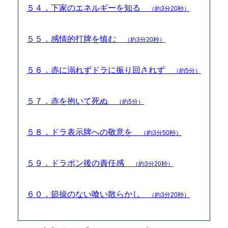
５４．下家のエネルギーを知る
（約3分20秒）
５５．感情的打牌を慎む
（約3分20秒）
５６．赤に溺れずドラに振り回されず
（約5分）
５７．赤を抱いて死ぬ
（約5分）
５８．ドラ表示牌への敬意を
（約3分50秒）
５９．ドラポン後の責任感
（約3分20秒）
６０．節操のない喰い散らかし
（約3分20秒）