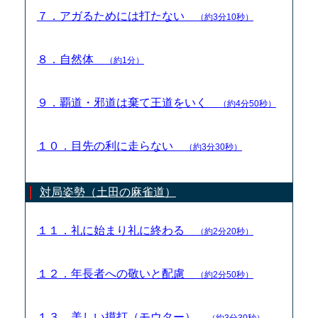
７．アガるためには打たない
（約3分10秒）
８．自然体
（約1分）
９．覇道・邪道は棄て王道をいく
（約4分50秒）
１０．目先の利に走らない
（約3分30秒）
対局姿勢（土田の麻雀道）
１１．礼に始まり礼に終わる
（約2分20秒）
１２．年長者への敬いと配慮
（約2分50秒）
１３．美しい摸打（モウター）
（約3分30秒）