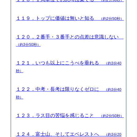
１１９．トップに価値は無いと知る
（約2分50秒）
１２０．２番手・３番手との点差は意識しない
（約3分50秒）
１２１．いつも以上にこうべを垂れる
（約3分40
秒）
１２２．中考・長考は限りなくゼロに
（約3分40
秒）
１２３．ラス目の苦悩を感じること
（約2分50秒）
１２４．富士山、そしてエベレストへ
（約3分20