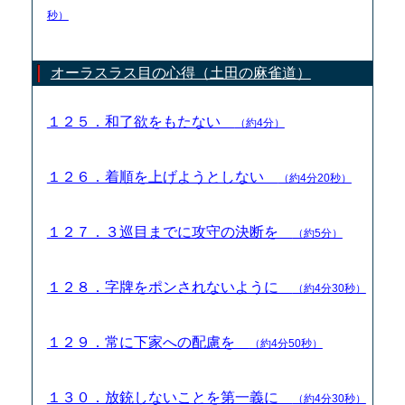
秒）
オーラスラス目の心得（土田の麻雀道）
１２５．和了欲をもたない
（約4分）
１２６．着順を上げようとしない
（約4分20秒）
１２７．３巡目までに攻守の決断を
（約5分）
１２８．字牌をポンされないように
（約4分30秒）
１２９．常に下家への配慮を
（約4分50秒）
１３０．放銃しないことを第一義に
（約4分30秒）