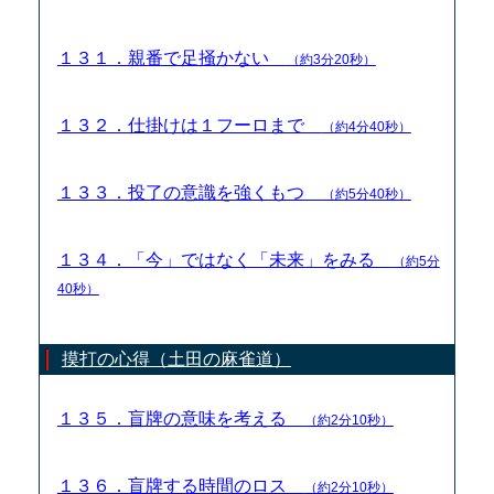
１３１．親番で足掻かない
（約3分20秒）
１３２．仕掛けは１フーロまで
（約4分40秒）
１３３．投了の意識を強くもつ
（約5分40秒）
１３４．「今」ではなく「未来」をみる
（約5分
40秒）
摸打の心得（土田の麻雀道）
１３５．盲牌の意味を考える
（約2分10秒）
１３６．盲牌する時間のロス
（約2分10秒）