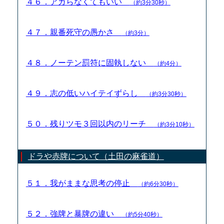
４６．アガらなくてもいい
（約3分30秒）
４７．親番死守の愚かさ
（約3分）
４８．ノーテン罰符に固執しない
（約4分）
４９．志の低いハイテイずらし
（約3分30秒）
５０．残りツモ３回以内のリーチ
（約3分10秒）
ドラや赤牌について（土田の麻雀道）
５１．我がままな思考の停止
（約6分30秒）
５２．強牌と暴牌の違い
（約5分40秒）