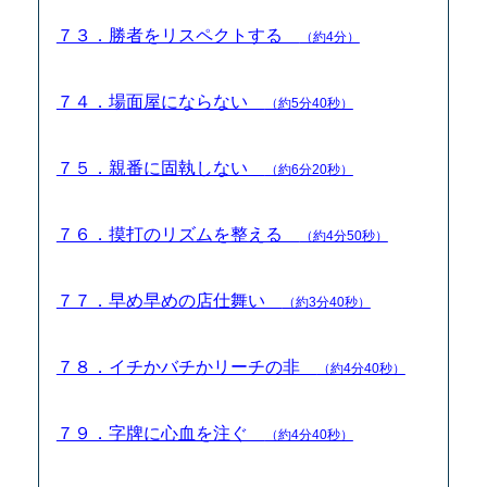
７３．勝者をリスペクトする
（約4分）
７４．場面屋にならない
（約5分40秒）
７５．親番に固執しない
（約6分20秒）
７６．摸打のリズムを整える
（約4分50秒）
７７．早め早めの店仕舞い
（約3分40秒）
７８．イチかバチかリーチの非
（約4分40秒）
７９．字牌に心血を注ぐ
（約4分40秒）