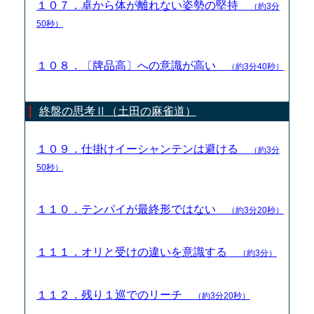
１０７．卓から体が離れない姿勢の堅持
（約3分
50秒）
１０８．〔牌品高〕への意識が高い
（約3分40秒）
終盤の思考Ⅱ（土田の麻雀道）
１０９．仕掛けイーシャンテンは避ける
（約3分
50秒）
１１０．テンパイが最終形ではない
（約3分20秒）
１１１．オリと受けの違いを意識する
（約3分）
１１２．残り１巡でのリーチ
（約3分20秒）