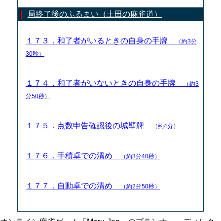
局終了後のふるまい（土田の麻雀道）
１７３．和了者がいるときの自身の手牌
（約3分
30秒）
１７４．和了者がいないときの自身の手牌
（約3
分50秒）
１７５．点数申告確認後の城壁牌
（約4分）
１７６．手積卓での清め
（約3分40秒）
１７７．自動卓での清め
（約2分50秒）