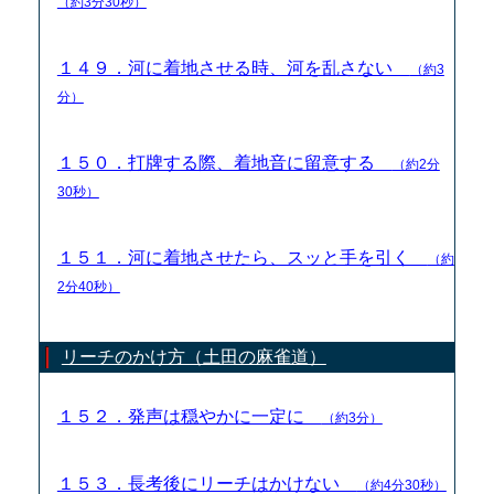
（約3分30秒）
１４９．河に着地させる時、河を乱さない
（約3
分）
１５０．打牌する際、着地音に留意する
（約2分
30秒）
１５１．河に着地させたら、スッと手を引く
（約
2分40秒）
リーチのかけ方（土田の麻雀道）
１５２．発声は穏やかに一定に
（約3分）
１５３．長考後にリーチはかけない
（約4分30秒）