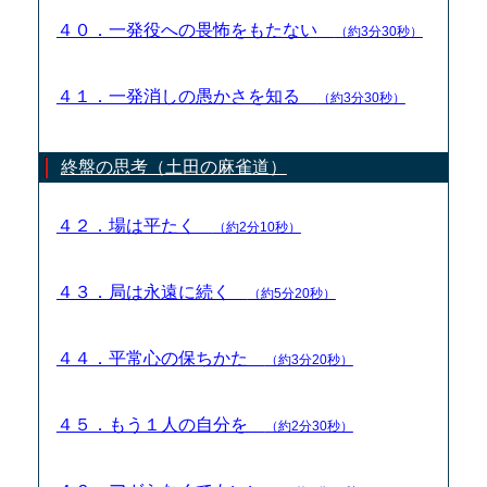
４０．一発役への畏怖をもたない
（約3分30秒）
４１．一発消しの愚かさを知る
（約3分30秒）
終盤の思考（土田の麻雀道）
４２．場は平たく
（約2分10秒）
４３．局は永遠に続く
（約5分20秒）
４４．平常心の保ちかた
（約3分20秒）
４５．もう１人の自分を
（約2分30秒）