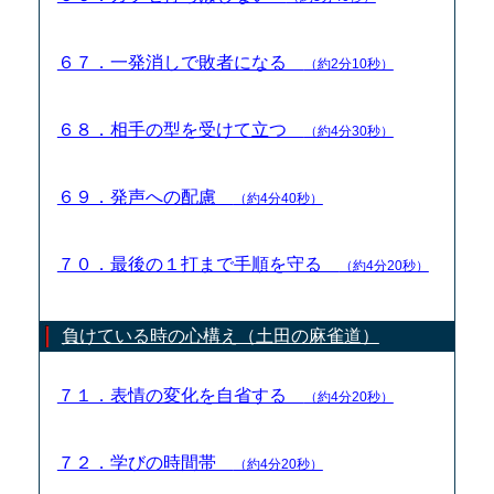
６７．一発消しで敗者になる
（約2分10秒）
６８．相手の型を受けて立つ
（約4分30秒）
６９．発声への配慮
（約4分40秒）
７０．最後の１打まで手順を守る
（約4分20秒）
負けている時の心構え（土田の麻雀道）
７１．表情の変化を自省する
（約4分20秒）
７２．学びの時間帯
（約4分20秒）