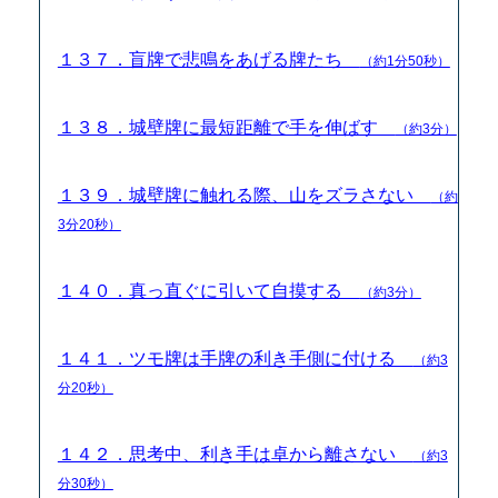
１３７．盲牌で悲鳴をあげる牌たち
（約1分50秒）
１３８．城壁牌に最短距離で手を伸ばす
（約3分）
１３９．城壁牌に触れる際、山をズラさない
（約
3分20秒）
１４０．真っ直ぐに引いて自摸する
（約3分）
１４１．ツモ牌は手牌の利き手側に付ける
（約3
分20秒）
１４２．思考中、利き手は卓から離さない
（約3
分30秒）