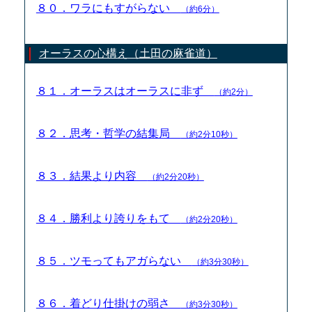
８０．ワラにもすがらない
（約6分）
オーラスの心構え（土田の麻雀道）
８１．オーラスはオーラスに非ず
（約2分）
８２．思考・哲学の結集局
（約2分10秒）
８３．結果より内容
（約2分20秒）
８４．勝利より誇りをもて
（約2分20秒）
８５．ツモってもアガらない
（約3分30秒）
８６．着どり仕掛けの弱さ
（約3分30秒）