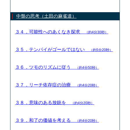
中盤の思考（土田の麻雀道）
３４．可能性へのあくなき探求
（約4分30秒）
３５．テンパイがゴールではない
（約5分20秒）
３６．ツモのリズムに従う
（約4分50秒）
３７．リーチ依存症の治療
（約4分20秒）
３８．意味のある放銃を
（約4分20秒）
３９．和了の価値を考える
（約4分20秒）