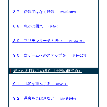
８７．傍観ではなく静観
（約3分30秒）
８８．急がば回れ
（約4分）
８９．フリテンリーチの扱い
（約3分40秒）
９０．次ゲームへのステップを
（約3分10秒）
愛される打ち手の条件（土田の麻雀道）
９１．礼節を重んじる
（約4分）
９２．愚痴をこぼさない
（約4分10秒）