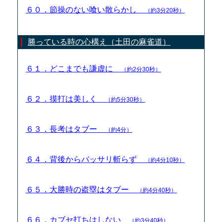
６０．節操のない喰い散らかし
（約3分20秒）
勝っている時の心構え（土田の麻雀道）
６１．どこまでも謙虚に
（約2分30秒）
６２．摸打は美しく
（約5分30秒）
６３．長考はタブー
（約4分）
６４．背後からバッサリ斬らず
（約4分10秒）
６５．大勝時の盗塁はタブー
（約4分40秒）
６６．カブセ打ちはしない
（約3分40秒）