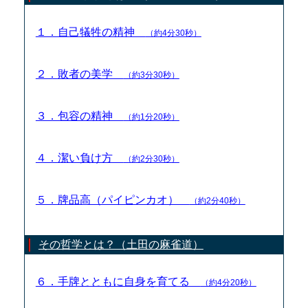
１．自己犠牲の精神
（約4分30秒）
２．敗者の美学
（約3分30秒）
３．包容の精神
（約1分20秒）
４．潔い負け方
（約2分30秒）
５．牌品高（パイピンカオ）
（約2分40秒）
その哲学とは？（土田の麻雀道）
６．手牌とともに自身を育てる
（約4分20秒）