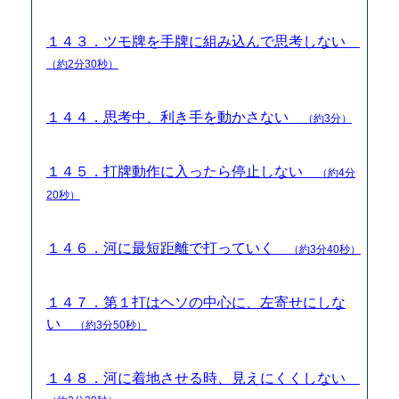
１４３．ツモ牌を手牌に組み込んで思考しない
（約2分30秒）
１４４．思考中、利き手を動かさない
（約3分）
１４５．打牌動作に入ったら停止しない
（約4分
20秒）
１４６．河に最短距離で打っていく
（約3分40秒）
１４７．第１打はヘソの中心に、左寄せにしな
い
（約3分50秒）
１４８．河に着地させる時、見えにくくしない