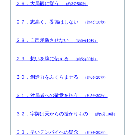
２６．大局観に従う
（約3分50秒）
２７．志高く、妥協はしない
（約4分10秒）
２８．自己矛盾させない
（約5分10秒）
２９．想いを牌に伝える
（約5分30秒）
３０．創造力をふくらませる
（約6分20秒）
３１．対局者への敬意を払う
（約3分30秒）
３２．字牌は天からの授かりもの
（約5分10秒）
３３．早いテンパイへの疑念
（約7分20秒）