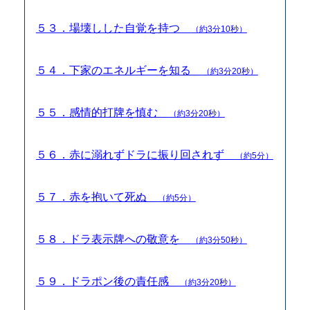
５３．場壊しした自覚を持つ
（約3分10秒）
５４．下家のエネルギーを知る
（約3分20秒）
５５．感情的打牌を慎む
（約3分20秒）
５６．赤に溺れずドラに振り回されず
（約5分）
５７．赤を抱いて死ぬ
（約5分）
５８．ドラ表示牌への敬意を
（約3分50秒）
５９．ドラポン後の責任感
（約3分20秒）