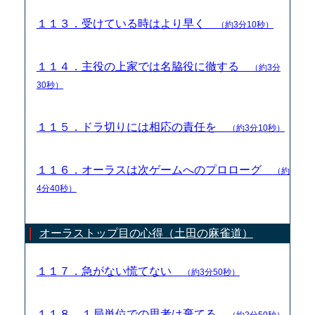
１１３．受けている時はより早く
（約3分10秒）
１１４．主役の上家では名脇役に徹する
（約3分
30秒）
１１５．ドラ切りには相応の責任を
（約3分10秒）
１１６．オーラスは次ゲームへのプロローグ
（約
4分40秒）
オーラストップ目の心得（土田の麻雀道）
１１７．急がない慌てない
（約3分50秒）
１１８．１局単位での思考は棄てる
（約2分50秒）