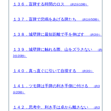
１３６．盲牌する時間のロス
（約2分10秒）
１３７．盲牌で悲鳴をあげる牌たち
（約1分50秒）
１３８．城壁牌に最短距離で手を伸ばす
（約3分）
１３９．城壁牌に触れる際、山をズラさない
（約
3分20秒）
１４０．真っ直ぐに引いて自摸する
（約3分）
１４１．ツモ牌は手牌の利き手側に付ける
（約3
分20秒）
１４２．思考中、利き手は卓から離さない
（約3