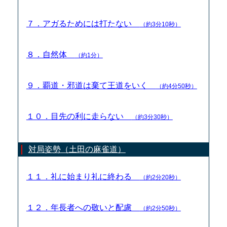
７．アガるためには打たない
（約3分10秒）
８．自然体
（約1分）
９．覇道・邪道は棄て王道をいく
（約4分50秒）
１０．目先の利に走らない
（約3分30秒）
対局姿勢（土田の麻雀道）
１１．礼に始まり礼に終わる
（約2分20秒）
１２．年長者への敬いと配慮
（約2分50秒）