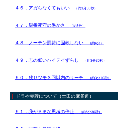
４６．アガらなくてもいい
（約3分30秒）
４７．親番死守の愚かさ
（約3分）
４８．ノーテン罰符に固執しない
（約4分）
４９．志の低いハイテイずらし
（約3分30秒）
５０．残りツモ３回以内のリーチ
（約3分10秒）
ドラや赤牌について（土田の麻雀道）
５１．我がままな思考の停止
（約6分30秒）