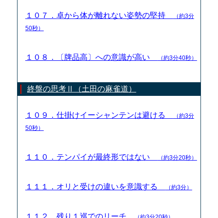
１０７．卓から体が離れない姿勢の堅持
（約3分
50秒）
１０８．〔牌品高〕への意識が高い
（約3分40秒）
終盤の思考Ⅱ（土田の麻雀道）
１０９．仕掛けイーシャンテンは避ける
（約3分
50秒）
１１０．テンパイが最終形ではない
（約3分20秒）
１１１．オリと受けの違いを意識する
（約3分）
１１２．残り１巡でのリーチ
（約3分20秒）