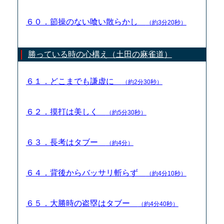
６０．節操のない喰い散らかし
（約3分20秒）
勝っている時の心構え（土田の麻雀道）
６１．どこまでも謙虚に
（約2分30秒）
６２．摸打は美しく
（約5分30秒）
６３．長考はタブー
（約4分）
６４．背後からバッサリ斬らず
（約4分10秒）
６５．大勝時の盗塁はタブー
（約4分40秒）