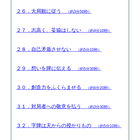
２６．大局観に従う
（約3分50秒）
２７．志高く、妥協はしない
（約4分10秒）
２８．自己矛盾させない
（約5分10秒）
２９．想いを牌に伝える
（約5分30秒）
３０．創造力をふくらませる
（約6分20秒）
３１．対局者への敬意を払う
（約3分30秒）
３２．字牌は天からの授かりもの
（約5分10秒）