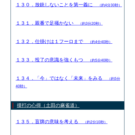
１３０．放銃しないことを第一義に
（約4分30秒）
１３１．親番で足掻かない
（約3分20秒）
１３２．仕掛けは１フーロまで
（約4分40秒）
１３３．投了の意識を強くもつ
（約5分40秒）
１３４．「今」ではなく「未来」をみる
（約5分
40秒）
摸打の心得（土田の麻雀道）
１３５．盲牌の意味を考える
（約2分10秒）