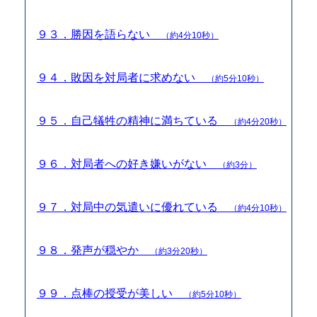
９３．勝因を語らない
（約4分10秒）
９４．敗因を対局者に求めない
（約5分10秒）
９５．自己犠牲の精神に満ちている
（約4分20秒）
９６．対局者への好き嫌いがない
（約3分）
９７．対局中の気遣いに優れている
（約4分10秒）
９８．発声が穏やか
（約3分20秒）
９９．点棒の授受が美しい
（約5分10秒）