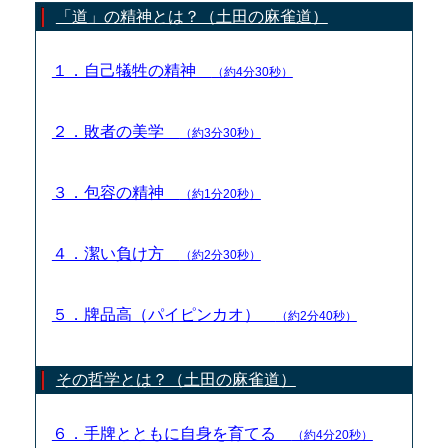
「道」の精神とは？（土田の麻雀道）
１．自己犠牲の精神
（約4分30秒）
２．敗者の美学
（約3分30秒）
３．包容の精神
（約1分20秒）
４．潔い負け方
（約2分30秒）
５．牌品高（パイピンカオ）
（約2分40秒）
その哲学とは？（土田の麻雀道）
６．手牌とともに自身を育てる
（約4分20秒）