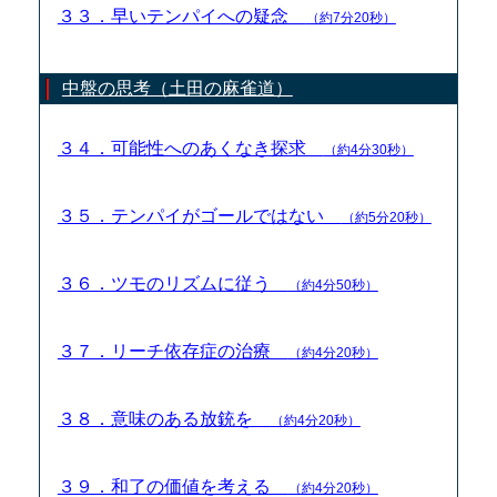
３３．早いテンパイへの疑念
（約7分20秒）
中盤の思考（土田の麻雀道）
３４．可能性へのあくなき探求
（約4分30秒）
３５．テンパイがゴールではない
（約5分20秒）
３６．ツモのリズムに従う
（約4分50秒）
３７．リーチ依存症の治療
（約4分20秒）
３８．意味のある放銃を
（約4分20秒）
３９．和了の価値を考える
（約4分20秒）