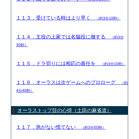
１１３．受けている時はより早く
（約3分10秒）
１１４．主役の上家では名脇役に徹する
（約3分
30秒）
１１５．ドラ切りには相応の責任を
（約3分10秒）
１１６．オーラスは次ゲームへのプロローグ
（約
4分40秒）
オーラストップ目の心得（土田の麻雀道）
１１７．急がない慌てない
（約3分50秒）