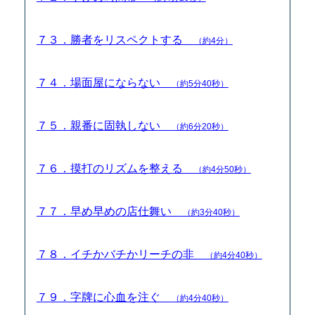
７３．勝者をリスペクトする
（約4分）
７４．場面屋にならない
（約5分40秒）
７５．親番に固執しない
（約6分20秒）
７６．摸打のリズムを整える
（約4分50秒）
７７．早め早めの店仕舞い
（約3分40秒）
７８．イチかバチかリーチの非
（約4分40秒）
７９．字牌に心血を注ぐ
（約4分40秒）