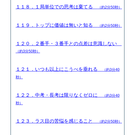
１１８．１局単位での思考は棄てる
（約2分50秒）
１１９．トップに価値は無いと知る
（約2分50秒）
１２０．２番手・３番手との点差は意識しない
（約3分50秒）
１２１．いつも以上にこうべを垂れる
（約3分40
秒）
１２２．中考・長考は限りなくゼロに
（約3分40
秒）
１２３．ラス目の苦悩を感じること
（約2分50秒）