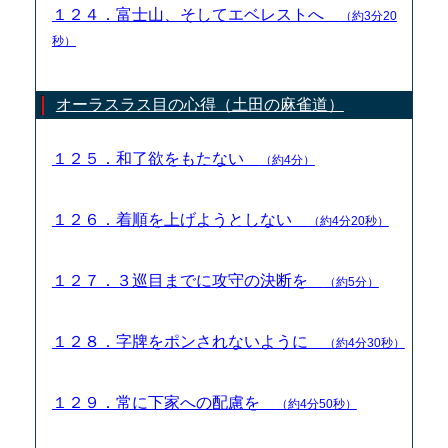
１２４．富士山、そしてエベレストへ
（約3分20
秒）
オーラスラス目の心得（土田の麻雀道）
１２５．和了欲をもたない
（約4分）
１２６．着順を上げようとしない
（約4分20秒）
１２７．３巡目までに攻守の決断を
（約5分）
１２８．字牌をポンされないように
（約4分30秒）
１２９．常に下家への配慮を
（約4分50秒）