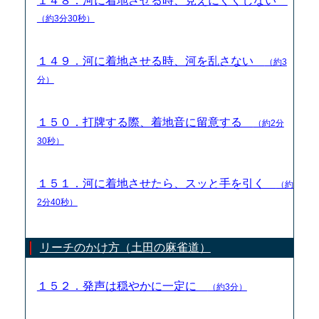
１４８．河に着地させる時、見えにくくしない
（約3分30秒）
１４９．河に着地させる時、河を乱さない
（約3
分）
１５０．打牌する際、着地音に留意する
（約2分
30秒）
１５１．河に着地させたら、スッと手を引く
（約
2分40秒）
リーチのかけ方（土田の麻雀道）
１５２．発声は穏やかに一定に
（約3分）