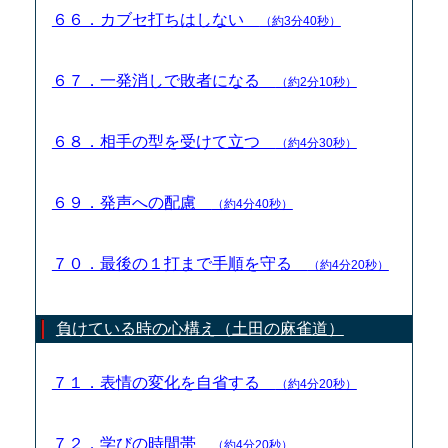
６６．カブセ打ちはしない
（約3分40秒）
６７．一発消しで敗者になる
（約2分10秒）
６８．相手の型を受けて立つ
（約4分30秒）
６９．発声への配慮
（約4分40秒）
７０．最後の１打まで手順を守る
（約4分20秒）
負けている時の心構え（土田の麻雀道）
７１．表情の変化を自省する
（約4分20秒）
７２．学びの時間帯
（約4分20秒）