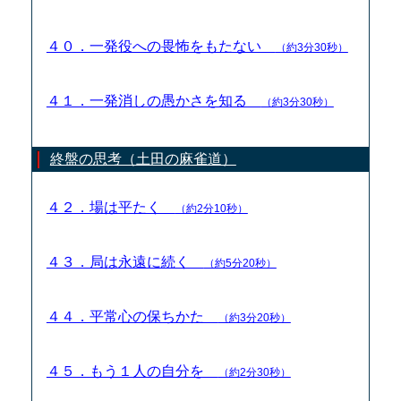
４０．一発役への畏怖をもたない
（約3分30秒）
４１．一発消しの愚かさを知る
（約3分30秒）
終盤の思考（土田の麻雀道）
４２．場は平たく
（約2分10秒）
４３．局は永遠に続く
（約5分20秒）
４４．平常心の保ちかた
（約3分20秒）
４５．もう１人の自分を
（約2分30秒）