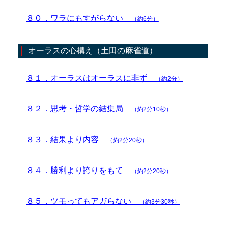
８０．ワラにもすがらない
（約6分）
オーラスの心構え（土田の麻雀道）
８１．オーラスはオーラスに非ず
（約2分）
８２．思考・哲学の結集局
（約2分10秒）
８３．結果より内容
（約2分20秒）
８４．勝利より誇りをもて
（約2分20秒）
８５．ツモってもアガらない
（約3分30秒）