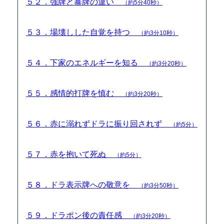
５２．強牌と暴牌の違い
（約5分40秒）
５３．場壊しした自覚を持つ
（約3分10秒）
５４．下家のエネルギーを知る
（約3分20秒）
５５．感情的打牌を慎む
（約3分20秒）
５６．赤に溺れずドラに振り回されず
（約5分）
５７．赤を抱いて死ぬ
（約5分）
５８．ドラ表示牌への敬意を
（約3分50秒）
５９．ドラポン後の責任感
（約3分20秒）