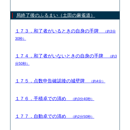
局終了後のふるまい（土田の麻雀道）
１７３．和了者がいるときの自身の手牌
（約3分
30秒）
１７４．和了者がいないときの自身の手牌
（約3
分50秒）
１７５．点数申告確認後の城壁牌
（約4分）
１７６．手積卓での清め
（約3分40秒）
１７７．自動卓での清め
（約2分50秒）