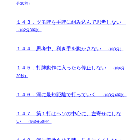
分30秒）
１４３．ツモ牌を手牌に組み込んで思考しない
（約2分30秒）
１４４．思考中、利き手を動かさない
（約3分）
１４５．打牌動作に入ったら停止しない
（約4分
20秒）
１４６．河に最短距離で打っていく
（約3分40秒）
１４７．第１打はヘソの中心に、左寄せにしな
い
（約3分50秒）