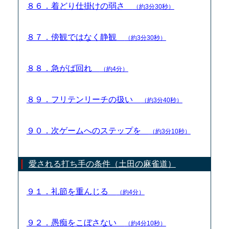
８６．着どり仕掛けの弱さ
（約3分30秒）
８７．傍観ではなく静観
（約3分30秒）
８８．急がば回れ
（約4分）
８９．フリテンリーチの扱い
（約3分40秒）
９０．次ゲームへのステップを
（約3分10秒）
愛される打ち手の条件（土田の麻雀道）
９１．礼節を重んじる
（約4分）
９２．愚痴をこぼさない
（約4分10秒）