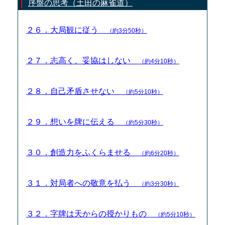
序盤の思考（土田の麻雀道）
２６．大局観に従う
（約3分50秒）
２７．志高く、妥協はしない
（約4分10秒）
２８．自己矛盾させない
（約5分10秒）
２９．想いを牌に伝える
（約5分30秒）
３０．創造力をふくらませる
（約6分20秒）
３１．対局者への敬意を払う
（約3分30秒）
３２．字牌は天からの授かりもの
（約5分10秒）