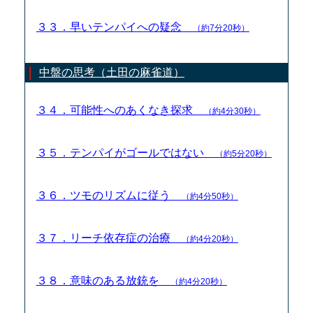
３３．早いテンパイへの疑念
（約7分20秒）
中盤の思考（土田の麻雀道）
３４．可能性へのあくなき探求
（約4分30秒）
３５．テンパイがゴールではない
（約5分20秒）
３６．ツモのリズムに従う
（約4分50秒）
３７．リーチ依存症の治療
（約4分20秒）
３８．意味のある放銃を
（約4分20秒）