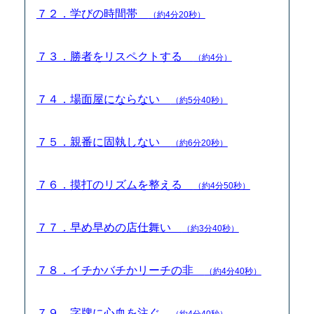
７２．学びの時間帯
（約4分20秒）
７３．勝者をリスペクトする
（約4分）
７４．場面屋にならない
（約5分40秒）
７５．親番に固執しない
（約6分20秒）
７６．摸打のリズムを整える
（約4分50秒）
７７．早め早めの店仕舞い
（約3分40秒）
７８．イチかバチかリーチの非
（約4分40秒）
７９．字牌に心血を注ぐ
（約4分40秒）