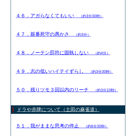
４６．アガらなくてもいい
（約3分30秒）
４７．親番死守の愚かさ
（約3分）
４８．ノーテン罰符に固執しない
（約4分）
４９．志の低いハイテイずらし
（約3分30秒）
５０．残りツモ３回以内のリーチ
（約3分10秒）
ドラや赤牌について（土田の麻雀道）
５１．我がままな思考の停止
（約6分30秒）