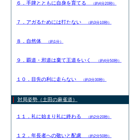
６．手牌とともに自身を育てる
（約4分20秒）
７．アガるためには打たない
（約3分10秒）
８．自然体
（約1分）
９．覇道・邪道は棄て王道をいく
（約4分50秒）
１０．目先の利に走らない
（約3分30秒）
対局姿勢（土田の麻雀道）
１１．礼に始まり礼に終わる
（約2分20秒）
１２．年長者への敬いと配慮
（約2分50秒）