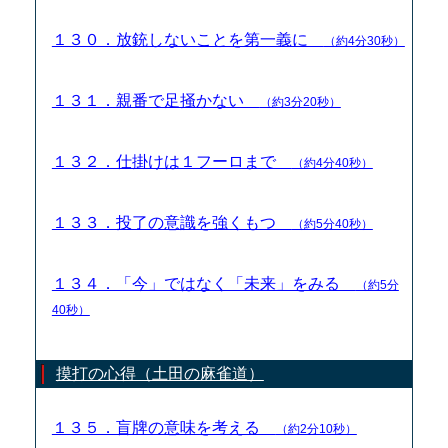
１３０．放銃しないことを第一義に
（約4分30秒）
１３１．親番で足掻かない
（約3分20秒）
１３２．仕掛けは１フーロまで
（約4分40秒）
１３３．投了の意識を強くもつ
（約5分40秒）
１３４．「今」ではなく「未来」をみる
（約5分
40秒）
摸打の心得（土田の麻雀道）
１３５．盲牌の意味を考える
（約2分10秒）