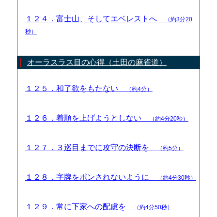
１２４．富士山、そしてエベレストへ
（約3分20
秒）
オーラスラス目の心得（土田の麻雀道）
１２５．和了欲をもたない
（約4分）
１２６．着順を上げようとしない
（約4分20秒）
１２７．３巡目までに攻守の決断を
（約5分）
１２８．字牌をポンされないように
（約4分30秒）
１２９．常に下家への配慮を
（約4分50秒）