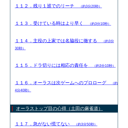
１１２．残り１巡でのリーチ
（約3分20秒）
１１３．受けている時はより早く
（約3分10秒）
１１４．主役の上家では名脇役に徹する
（約3分
30秒）
１１５．ドラ切りには相応の責任を
（約3分10秒）
１１６．オーラスは次ゲームへのプロローグ
（約
4分40秒）
オーラストップ目の心得（土田の麻雀道）
１１７．急がない慌てない
（約3分50秒）