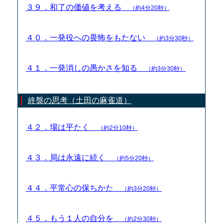
３９．和了の価値を考える
（約4分20秒）
４０．一発役への畏怖をもたない
（約3分30秒）
４１．一発消しの愚かさを知る
（約3分30秒）
終盤の思考（土田の麻雀道）
４２．場は平たく
（約2分10秒）
４３．局は永遠に続く
（約5分20秒）
４４．平常心の保ちかた
（約3分20秒）
４５．もう１人の自分を
（約2分30秒）