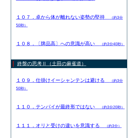
１０７．卓から体が離れない姿勢の堅持
（約3分
50秒）
１０８．〔牌品高〕への意識が高い
（約3分40秒）
終盤の思考Ⅱ（土田の麻雀道）
１０９．仕掛けイーシャンテンは避ける
（約3分
50秒）
１１０．テンパイが最終形ではない
（約3分20秒）
１１１．オリと受けの違いを意識する
（約3分）