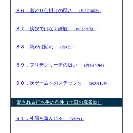
８６．着どり仕掛けの弱さ
（約3分30秒）
８７．傍観ではなく静観
（約3分30秒）
８８．急がば回れ
（約4分）
８９．フリテンリーチの扱い
（約3分40秒）
９０．次ゲームへのステップを
（約3分10秒）
愛される打ち手の条件（土田の麻雀道）
９１．礼節を重んじる
（約4分）