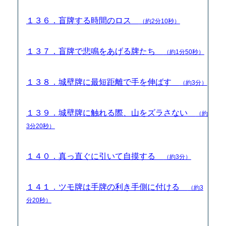
１３６．盲牌する時間のロス
（約2分10秒）
１３７．盲牌で悲鳴をあげる牌たち
（約1分50秒）
１３８．城壁牌に最短距離で手を伸ばす
（約3分）
１３９．城壁牌に触れる際、山をズラさない
（約
3分20秒）
１４０．真っ直ぐに引いて自摸する
（約3分）
１４１．ツモ牌は手牌の利き手側に付ける
（約3
分20秒）