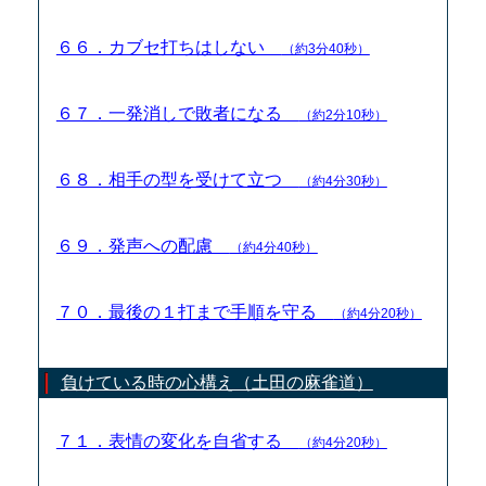
６６．カブセ打ちはしない
（約3分40秒）
６７．一発消しで敗者になる
（約2分10秒）
６８．相手の型を受けて立つ
（約4分30秒）
６９．発声への配慮
（約4分40秒）
７０．最後の１打まで手順を守る
（約4分20秒）
負けている時の心構え（土田の麻雀道）
７１．表情の変化を自省する
（約4分20秒）