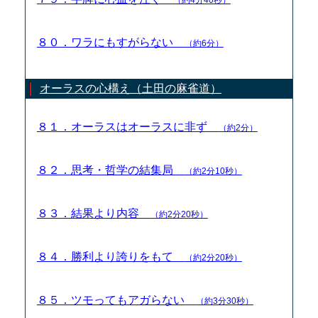
８０．ワラにもすがらない
（約6分）
オーラスの心構え（土田の麻雀道）
８１．オーラスはオーラスに非ず
（約2分）
８２．思考・哲学の結集局
（約2分10秒）
８３．結果より内容
（約2分20秒）
８４．勝利より誇りをもて
（約2分20秒）
８５．ツモってもアガらない
（約3分30秒）