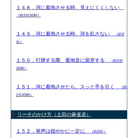
１４８．河に着地させる時、見えにくくしない
（約3分30秒）
１４９．河に着地させる時、河を乱さない
（約3
分）
１５０．打牌する際、着地音に留意する
（約2分
30秒）
１５１．河に着地させたら、スッと手を引く
（約
2分40秒）
リーチのかけ方（土田の麻雀道）
１５２．発声は穏やかに一定に
（約3分）