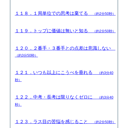
１１８．１局単位での思考は棄てる
（約2分50秒）
１１９．トップに価値は無いと知る
（約2分50秒）
１２０．２番手・３番手との点差は意識しない
（約3分50秒）
１２１．いつも以上にこうべを垂れる
（約3分40
秒）
１２２．中考・長考は限りなくゼロに
（約3分40
秒）
１２３．ラス目の苦悩を感じること
（約2分50秒）