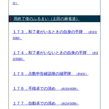
分）
局終了後のふるまい（土田の麻雀道）
１７３．和了者がいるときの自身の手牌
（約3分
30秒）
１７４．和了者がいないときの自身の手牌
（約3
分50秒）
１７５．点数申告確認後の城壁牌
（約4分）
１７６．手積卓での清め
（約3分40秒）
１７７．自動卓での清め
（約2分50秒）