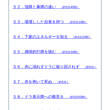
５２．強牌と暴牌の違い
（約5分40秒）
５３．場壊しした自覚を持つ
（約3分10秒）
５４．下家のエネルギーを知る
（約3分20秒）
５５．感情的打牌を慎む
（約3分20秒）
５６．赤に溺れずドラに振り回されず
（約5分）
５７．赤を抱いて死ぬ
（約5分）
５８．ドラ表示牌への敬意を
（約3分50秒）