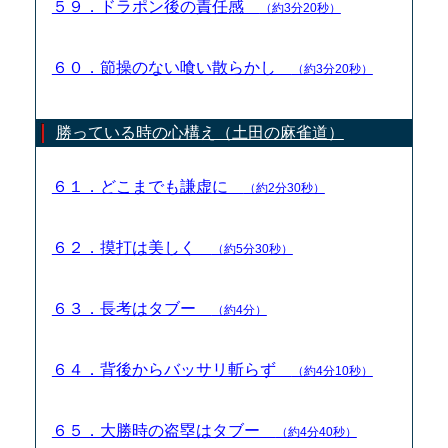
５９．ドラポン後の責任感
（約3分20秒）
６０．節操のない喰い散らかし
（約3分20秒）
勝っている時の心構え（土田の麻雀道）
６１．どこまでも謙虚に
（約2分30秒）
６２．摸打は美しく
（約5分30秒）
６３．長考はタブー
（約4分）
６４．背後からバッサリ斬らず
（約4分10秒）
６５．大勝時の盗塁はタブー
（約4分40秒）