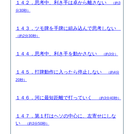
１４２．思考中、利き手は卓から離さない
（約3
分30秒）
１４３．ツモ牌を手牌に組み込んで思考しない
（約2分30秒）
１４４．思考中、利き手を動かさない
（約3分）
１４５．打牌動作に入ったら停止しない
（約4分
20秒）
１４６．河に最短距離で打っていく
（約3分40秒）
１４７．第１打はヘソの中心に、左寄せにしな
い
（約3分50秒）