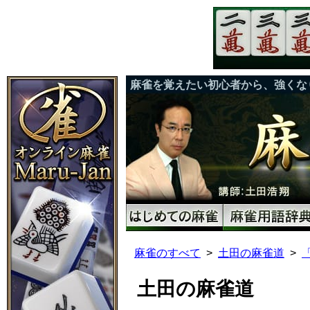
麻雀を覚えたい初心者から、強くな
麻雀のすべて
土田の麻雀道
土田の麻雀道