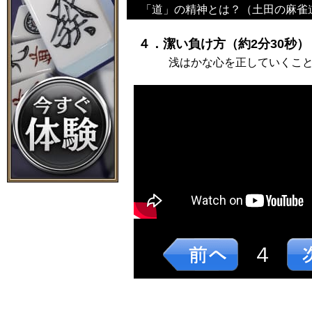
「道」の精神とは？（土田の麻雀
４．潔い負け方（約2分30秒）
浅はかな心を正していくこ
４