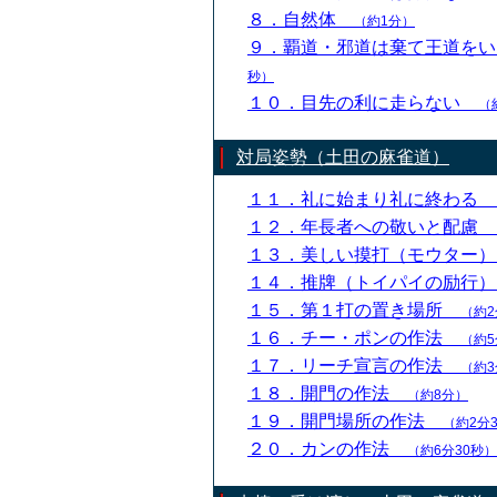
８．自然体
（約1分）
９．覇道・邪道は棄て王道を
秒）
１０．目先の利に走らない
（
対局姿勢（土田の麻雀道）
１１．礼に始まり礼に終わる
１２．年長者への敬いと配慮
１３．美しい摸打（モウター
１４．推牌（トイパイの励行
１５．第１打の置き場所
（約2
１６．チー・ポンの作法
（約5
１７．リーチ宣言の作法
（約3
１８．開門の作法
（約8分）
１９．開門場所の作法
（約2分
２０．カンの作法
（約6分30秒）