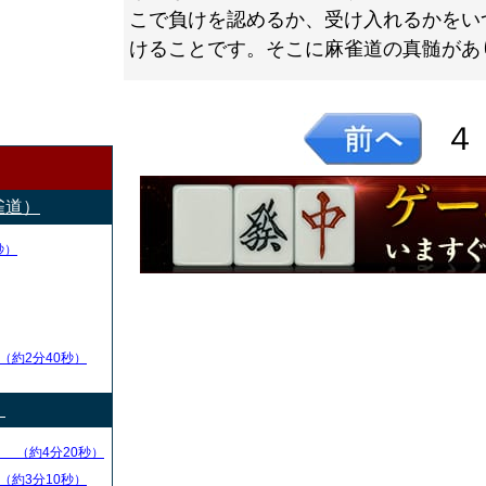
こで負けを認めるか、受け入れるかをい
けることです。そこに麻雀道の真髄があ
４
雀道）
秒）
（約2分40秒）
）
る
（約4分20秒）
（約3分10秒）