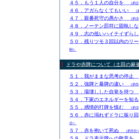
４５．もう１人の自分を
（約2
４６．アガらなくてもいい
（
４７．親番死守の愚かさ
（約3
４８．ノーテン罰符に固執し
４９．志の低いハイテイずら
５０．残りツモ３回以内のリ
秒）
ドラや赤牌について（土田の麻
５１．我がままな思考の停止
５２．強牌と暴牌の違い
（約5
５３．場壊しした自覚を持つ
５４．下家のエネルギーを知
５５．感情的打牌を慎む
（約3
５６．赤に溺れずドラに振り
分）
５７．赤を抱いて死ぬ
（約5分
５８．ドラ表示牌への敬意を