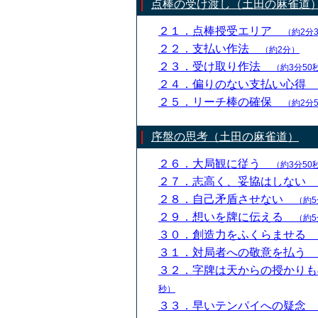
点棒の受け渡し（土田の麻雀道
２１．点棒授受エリア
（約2分
２２．支払い作法
（約2分）
２３．受け取り作法
（約3分50
２４．偏りのない支払い心得
２５．リーチ棒の確保
（約2分
序盤の思考（土田の麻雀道）
２６．大局観に従う
（約3分50
２７．志高く、妥協はしない
２８．自己矛盾させない
（約5
２９．想いを牌に伝える
（約5
３０．創造力をふくらませる
３１．対局者への敬意を払う
３２．字牌は天からの授かり
秒）
３３．早いテンパイへの疑念