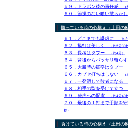
５９．ドラポン後の責任感
（
６０．節操のない喰い散らか
勝っている時の心構え（土田の
６１．どこまでも謙虚に
（約2
６２．摸打は美しく
（約5分30
６３．長考はタブー
（約4分）
６４．背後からバッサリ斬ら
６５．大勝時の盗塁はタブー
６６．カブセ打ちはしない
（
６７．一発消しで敗者になる
６８．相手の型を受けて立つ
６９．発声への配慮
（約4分40
７０．最後の１打まで手順を
秒）
負けている時の心構え（土田の