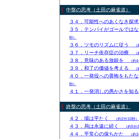
中盤の思考（土田の麻雀道）
３４．可能性へのあくなき探
３５．テンパイがゴールでは
秒）
３６．ツモのリズムに従う
（
３７．リーチ依存症の治療
（
３８．意味のある放銃を
（約4
３９．和了の価値を考える
（
４０．一発役への畏怖をもた
秒）
４１．一発消しの愚かさを知
終盤の思考（土田の麻雀道）
４２．場は平たく
（約2分10秒）
４３．局は永遠に続く
（約5分
４４．平常心の保ちかた
（約3