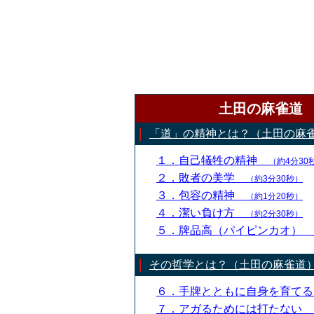
土田の麻雀道
「道」の精神とは？（土田の麻
１．自己犠牲の精神
（約4分30
２．敗者の美学
（約3分30秒）
３．包容の精神
（約1分20秒）
４．潔い負け方
（約2分30秒）
５．牌品高（パイピンカオ）
その哲学とは？（土田の麻雀道
６．手牌とともに自身を育て
７．アガるためには打たない