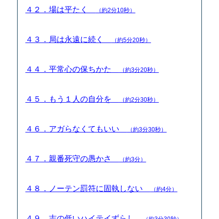
４２．場は平たく
（約2分10秒）
４３．局は永遠に続く
（約5分20秒）
４４．平常心の保ちかた
（約3分20秒）
４５．もう１人の自分を
（約2分30秒）
４６．アガらなくてもいい
（約3分30秒）
４７．親番死守の愚かさ
（約3分）
４８．ノーテン罰符に固執しない
（約4分）
４９．志の低いハイテイずらし
（約3分30秒）