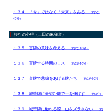
１３４．「今」ではなく「未来」をみる
（約5分
40秒）
摸打の心得（土田の麻雀道）
１３５．盲牌の意味を考える
（約2分10秒）
１３６．盲牌する時間のロス
（約2分10秒）
１３７．盲牌で悲鳴をあげる牌たち
（約1分50秒）
１３８．城壁牌に最短距離で手を伸ばす
（約3分）
１３９．城壁牌に触れる際、山をズラさない
（約