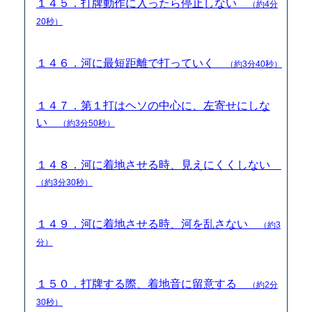
１４５．打牌動作に入ったら停止しない
（約4分
20秒）
１４６．河に最短距離で打っていく
（約3分40秒）
１４７．第１打はヘソの中心に、左寄せにしな
い
（約3分50秒）
１４８．河に着地させる時、見えにくくしない
（約3分30秒）
１４９．河に着地させる時、河を乱さない
（約3
分）
１５０．打牌する際、着地音に留意する
（約2分
30秒）