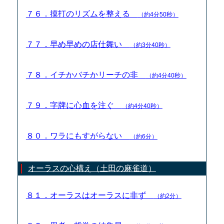
７６．摸打のリズムを整える
（約4分50秒）
７７．早め早めの店仕舞い
（約3分40秒）
７８．イチかバチかリーチの非
（約4分40秒）
７９．字牌に心血を注ぐ
（約4分40秒）
８０．ワラにもすがらない
（約6分）
オーラスの心構え（土田の麻雀道）
８１．オーラスはオーラスに非ず
（約2分）