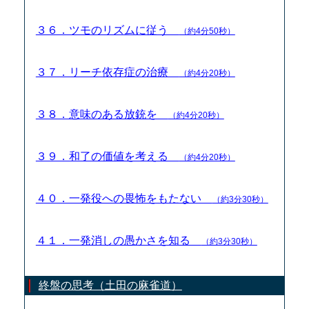
３６．ツモのリズムに従う
（約4分50秒）
３７．リーチ依存症の治療
（約4分20秒）
３８．意味のある放銃を
（約4分20秒）
３９．和了の価値を考える
（約4分20秒）
４０．一発役への畏怖をもたない
（約3分30秒）
４１．一発消しの愚かさを知る
（約3分30秒）
終盤の思考（土田の麻雀道）