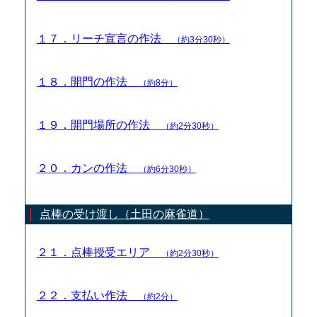
１７．リーチ宣言の作法
（約3分30秒）
１８．開門の作法
（約8分）
１９．開門場所の作法
（約2分30秒）
２０．カンの作法
（約6分30秒）
点棒の受け渡し（土田の麻雀道）
２１．点棒授受エリア
（約2分30秒）
２２．支払い作法
（約2分）