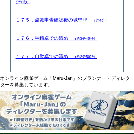
分50秒）
１７５．点数申告確認後の城壁牌
（約4分）
１７６．手積卓での清め
（約3分40秒）
１７７．自動卓での清め
（約2分50秒）
オンライン麻雀ゲーム「Maru-Jan」のプランナー・ディレク
ターを募集しています。