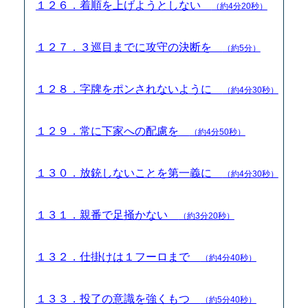
１２６．着順を上げようとしない
（約4分20秒）
１２７．３巡目までに攻守の決断を
（約5分）
１２８．字牌をポンされないように
（約4分30秒）
１２９．常に下家への配慮を
（約4分50秒）
１３０．放銃しないことを第一義に
（約4分30秒）
１３１．親番で足掻かない
（約3分20秒）
１３２．仕掛けは１フーロまで
（約4分40秒）
１３３．投了の意識を強くもつ
（約5分40秒）