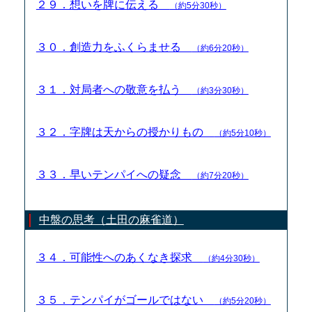
２９．想いを牌に伝える
（約5分30秒）
３０．創造力をふくらませる
（約6分20秒）
３１．対局者への敬意を払う
（約3分30秒）
３２．字牌は天からの授かりもの
（約5分10秒）
３３．早いテンパイへの疑念
（約7分20秒）
中盤の思考（土田の麻雀道）
３４．可能性へのあくなき探求
（約4分30秒）
３５．テンパイがゴールではない
（約5分20秒）