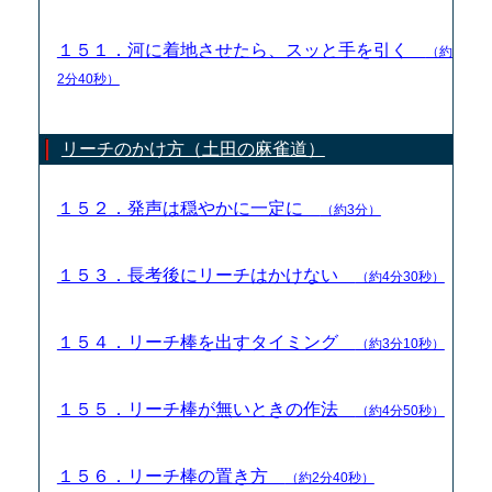
１５１．河に着地させたら、スッと手を引く
（約
2分40秒）
リーチのかけ方（土田の麻雀道）
１５２．発声は穏やかに一定に
（約3分）
１５３．長考後にリーチはかけない
（約4分30秒）
１５４．リーチ棒を出すタイミング
（約3分10秒）
１５５．リーチ棒が無いときの作法
（約4分50秒）
１５６．リーチ棒の置き方
（約2分40秒）