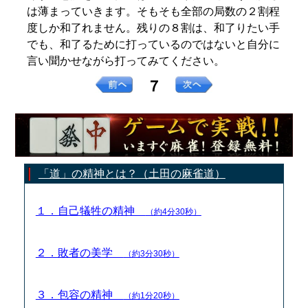
は薄まっていきます。そもそも全部の局数の２割程
度しか和了れません。残りの８割は、和了りたい手
でも、和了るために打っているのではないと自分に
言い聞かせながら打ってみてください。
７
「道」の精神とは？（土田の麻雀道）
１．自己犠牲の精神
（約4分30秒）
２．敗者の美学
（約3分30秒）
３．包容の精神
（約1分20秒）