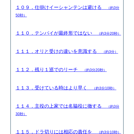
１０９．仕掛けイーシャンテンは避ける
（約3分
50秒）
１１０．テンパイが最終形ではない
（約3分20秒）
１１１．オリと受けの違いを意識する
（約3分）
１１２．残り１巡でのリーチ
（約3分20秒）
１１３．受けている時はより早く
（約3分10秒）
１１４．主役の上家では名脇役に徹する
（約3分
30秒）
１１５．ドラ切りには相応の責任を
（約3分10秒）