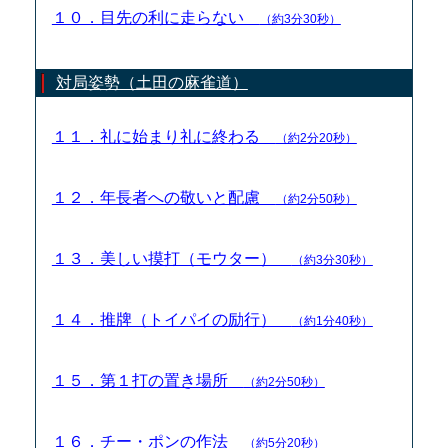
１０．目先の利に走らない
（約3分30秒）
対局姿勢（土田の麻雀道）
１１．礼に始まり礼に終わる
（約2分20秒）
１２．年長者への敬いと配慮
（約2分50秒）
１３．美しい摸打（モウター）
（約3分30秒）
１４．推牌（トイパイの励行）
（約1分40秒）
１５．第１打の置き場所
（約2分50秒）
１６．チー・ポンの作法
（約5分20秒）