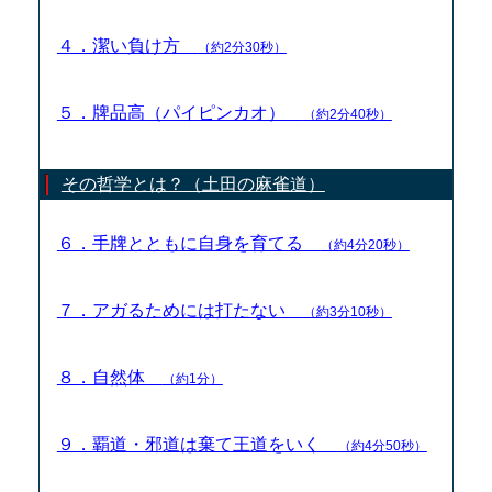
４．潔い負け方
（約2分30秒）
５．牌品高（パイピンカオ）
（約2分40秒）
その哲学とは？（土田の麻雀道）
６．手牌とともに自身を育てる
（約4分20秒）
７．アガるためには打たない
（約3分10秒）
８．自然体
（約1分）
９．覇道・邪道は棄て王道をいく
（約4分50秒）