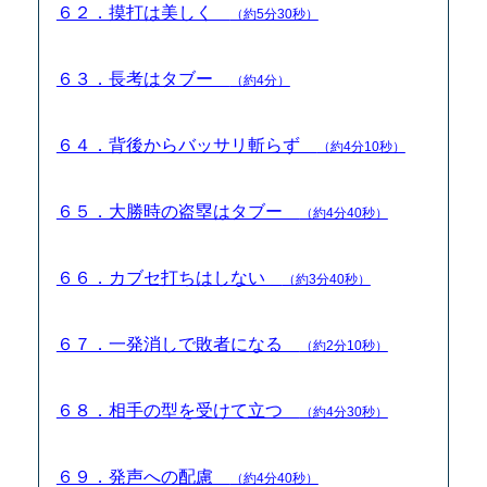
６２．摸打は美しく
（約5分30秒）
６３．長考はタブー
（約4分）
６４．背後からバッサリ斬らず
（約4分10秒）
６５．大勝時の盗塁はタブー
（約4分40秒）
６６．カブセ打ちはしない
（約3分40秒）
６７．一発消しで敗者になる
（約2分10秒）
６８．相手の型を受けて立つ
（約4分30秒）
６９．発声への配慮
（約4分40秒）