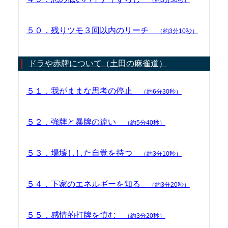
５０．残りツモ３回以内のリーチ
（約3分10秒）
ドラや赤牌について（土田の麻雀道）
５１．我がままな思考の停止
（約6分30秒）
５２．強牌と暴牌の違い
（約5分40秒）
５３．場壊しした自覚を持つ
（約3分10秒）
５４．下家のエネルギーを知る
（約3分20秒）
５５．感情的打牌を慎む
（約3分20秒）