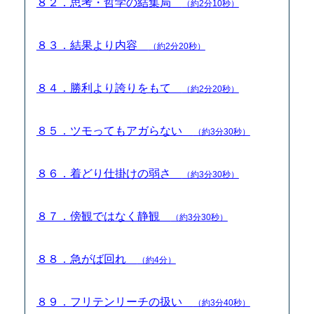
８２．思考・哲学の結集局
（約2分10秒）
８３．結果より内容
（約2分20秒）
８４．勝利より誇りをもて
（約2分20秒）
８５．ツモってもアガらない
（約3分30秒）
８６．着どり仕掛けの弱さ
（約3分30秒）
８７．傍観ではなく静観
（約3分30秒）
８８．急がば回れ
（約4分）
８９．フリテンリーチの扱い
（約3分40秒）