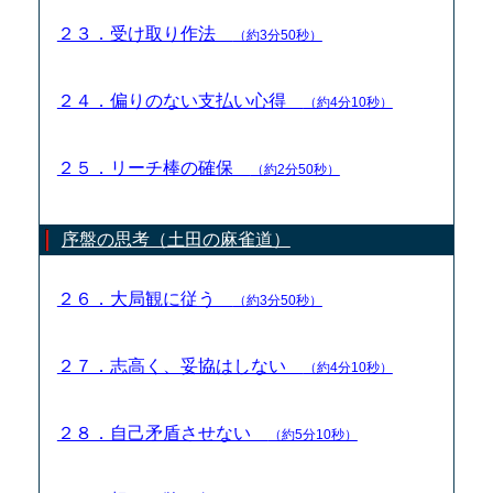
２３．受け取り作法
（約3分50秒）
２４．偏りのない支払い心得
（約4分10秒）
２５．リーチ棒の確保
（約2分50秒）
序盤の思考（土田の麻雀道）
２６．大局観に従う
（約3分50秒）
２７．志高く、妥協はしない
（約4分10秒）
２８．自己矛盾させない
（約5分10秒）