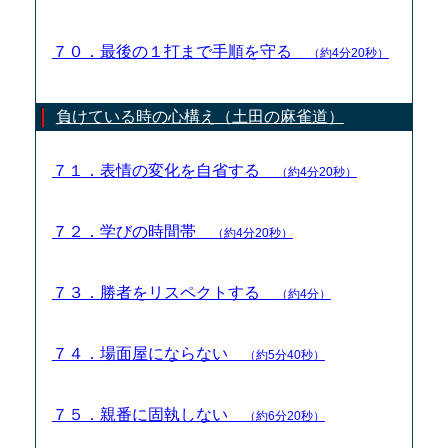
７０．最後の１打まで手順を守る
（約4分20秒）
負けている時の心構え（土田の麻雀道）
７１．表情の変化を自省する
（約4分20秒）
７２．学びの時間帯
（約4分20秒）
７３．勝者をリスペクトする
（約4分）
７４．場面屋にならない
（約5分40秒）
７５．親番に固執しない
（約6分20秒）