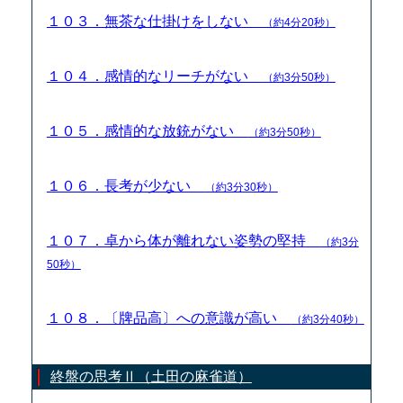
１０３．無茶な仕掛けをしない
（約4分20秒）
１０４．感情的なリーチがない
（約3分50秒）
１０５．感情的な放銃がない
（約3分50秒）
１０６．長考が少ない
（約3分30秒）
１０７．卓から体が離れない姿勢の堅持
（約3分
50秒）
１０８．〔牌品高〕への意識が高い
（約3分40秒）
終盤の思考Ⅱ（土田の麻雀道）