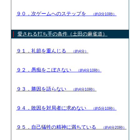
９０．次ゲームへのステップを
（約3分10秒）
愛される打ち手の条件（土田の麻雀道）
９１．礼節を重んじる
（約4分）
９２．愚痴をこぼさない
（約4分10秒）
９３．勝因を語らない
（約4分10秒）
９４．敗因を対局者に求めない
（約5分10秒）
９５．自己犠牲の精神に満ちている
（約4分20秒）