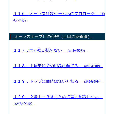
１１６．オーラスは次ゲームへのプロローグ
（約
4分40秒）
オーラストップ目の心得（土田の麻雀道）
１１７．急がない慌てない
（約3分50秒）
１１８．１局単位での思考は棄てる
（約2分50秒）
１１９．トップに価値は無いと知る
（約2分50秒）
１２０．２番手・３番手との点差は意識しない
（約3分50秒）