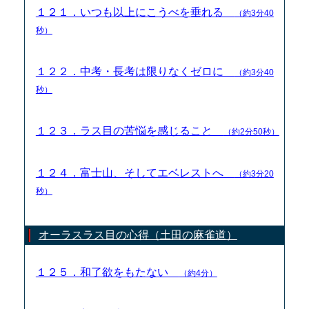
１２１．いつも以上にこうべを垂れる
（約3分40
秒）
１２２．中考・長考は限りなくゼロに
（約3分40
秒）
１２３．ラス目の苦悩を感じること
（約2分50秒）
１２４．富士山、そしてエベレストへ
（約3分20
秒）
オーラスラス目の心得（土田の麻雀道）
１２５．和了欲をもたない
（約4分）