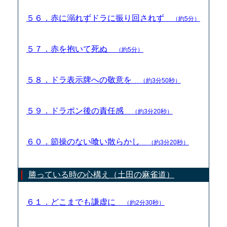
５６．赤に溺れずドラに振り回されず
（約5分）
５７．赤を抱いて死ぬ
（約5分）
５８．ドラ表示牌への敬意を
（約3分50秒）
５９．ドラポン後の責任感
（約3分20秒）
６０．節操のない喰い散らかし
（約3分20秒）
勝っている時の心構え（土田の麻雀道）
６１．どこまでも謙虚に
（約2分30秒）