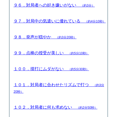
９６．対局者への好き嫌いがない
（約3分）
９７．対局中の気遣いに優れている
（約4分10秒）
９８．発声が穏やか
（約3分20秒）
９９．点棒の授受が美しい
（約5分10秒）
１００．摸打にムダがない
（約5分30秒）
１０１．対局者に合わせたリズムで打つ
（約3分
20秒）
１０２．対局者に何も求めない
（約2分50秒）