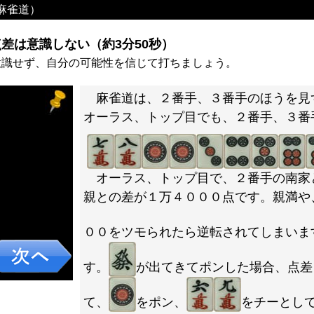
麻雀道）
差は意識しない（約3分50秒）
意識せず、自分の可能性を信じて打ちましょう。
麻雀道は、２番手、３番手のほうを見
オーラス、トップ目でも、２番手、３番
オーラス、トップ目で、２番手の南家
親との差が１万４０００点です。親満や
００をツモられたら逆転されてしまいま
す。
が出てきてポンした場合、点差
て、
をポン、
をチーとし