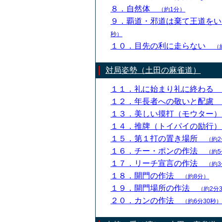
８．自然体
（約1分）
９．覇道・邪道は棄て王道を
秒）
１０．目先の利に走らない
（
対局姿勢（土田の麻雀道）
１１．礼に始まり礼に終わる
１２．年長者への敬いと配慮
１３．美しい摸打（モウター
１４．推牌（トイパイの励行
１５．第１打の置き場所
（約2
１６．チー・ポンの作法
（約5
１７．リーチ宣言の作法
（約3
１８．開門の作法
（約8分）
１９．開門場所の作法
（約2分
２０．カンの作法
（約6分30秒）