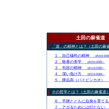
土田の麻雀道
「道」の精神とは？（土田の麻
１．自己犠牲の精神
（約4分30
２．敗者の美学
（約3分30秒）
３．包容の精神
（約1分20秒）
４．潔い負け方
（約2分30秒）
５．牌品高（パイピンカオ）
その哲学とは？（土田の麻雀道
６．手牌とともに自身を育て
７．アガるためには打たない