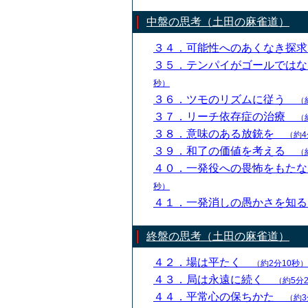
中盤の思考（土田の麻雀道）
３４．可能性へのあくなき探
３５．テンパイがゴールでは
秒）
３６．ツモのリズムに従う
（
３７．リーチ依存症の治療
（
３８．意味のある放銃を
（約4
３９．和了の価値を考える
（
４０．一発役への畏怖をもた
秒）
４１．一発消しの愚かさを知
終盤の思考（土田の麻雀道）
４２．場は平たく
（約2分10秒）
４３．局は永遠に続く
（約5分
４４．平常心の保ちかた
（約3