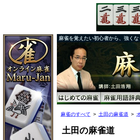
麻雀を覚えたい初心者から、強くな
麻雀のすべて
土田の麻雀道
土田の麻雀道