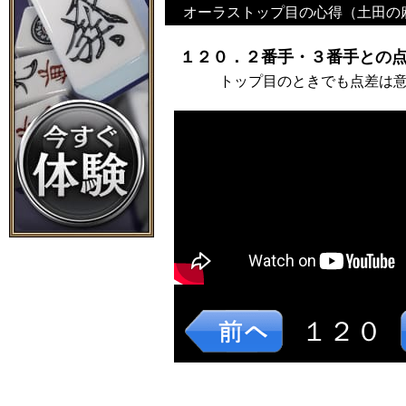
オーラストップ目の心得（土田の
１２０．２番手・３番手との点
トップ目のときでも点差は
１２０