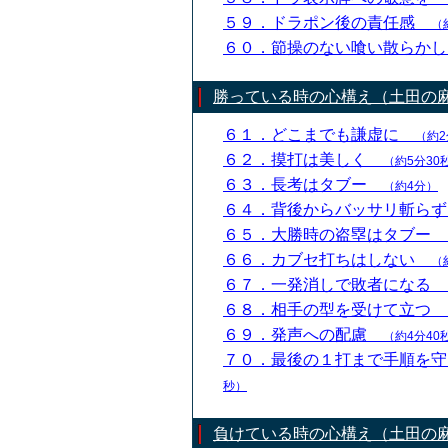
５９．ドラポン後の責任感
（
６０．節操のない喰い散らか
勝っている時の心構え（土田の
６１．どこまでも謙虚に
（約2
６２．摸打は美しく
（約5分30
６３．長考はタブー
（約4分）
６４．背後からバッサリ斬ら
６５．大勝時の盗塁はタブー
６６．カブセ打ちはしない
（
６７．一発消しで敗者になる
６８．相手の型を受けて立つ
６９．発声への配慮
（約4分40
７０．最後の１打まで手順を
秒）
負けている時の心構え（土田の