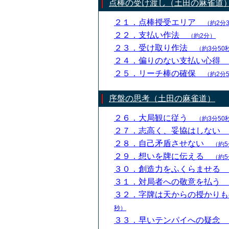
点棒の受け渡し（土田の麻雀道
２１．点棒授受エリア
（約2分
２２．支払い作法
（約2分）
２３．受け取り作法
（約3分50
２４．偏りのない支払い心得
２５．リーチ棒の確保
（約2分
序盤の思考（土田の麻雀道）
２６．大局観に従う
（約3分50
２７．志高く、妥協はしない
２８．自己矛盾させない
（約5
２９．想いを牌に伝える
（約5
３０．創造力をふくらませる
３１．対局者への敬意を払う
３２．字牌は天からの授かり
秒）
３３．早いテンパイへの疑念