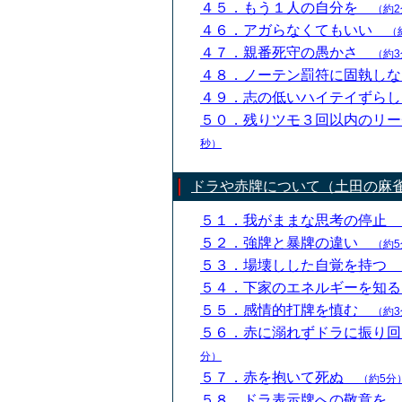
４５．もう１人の自分を
（約2
４６．アガらなくてもいい
（
４７．親番死守の愚かさ
（約3
４８．ノーテン罰符に固執し
４９．志の低いハイテイずら
５０．残りツモ３回以内のリ
秒）
ドラや赤牌について（土田の麻
５１．我がままな思考の停止
５２．強牌と暴牌の違い
（約5
５３．場壊しした自覚を持つ
５４．下家のエネルギーを知
５５．感情的打牌を慎む
（約3
５６．赤に溺れずドラに振り
分）
５７．赤を抱いて死ぬ
（約5分
５８．ドラ表示牌への敬意を