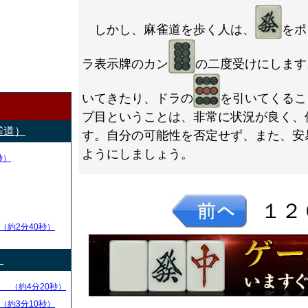
しかし、麻雀道を歩く人は、
をポ
ラ表示牌のカン
の二度受けにします
いてきたり、ドラの
を引いてくるこ
プ目ということは、非常に状況が良く、
雀道）
す。自分の可能性を否定せず、また、安
ようにしましょう。
秒）
１２
（約2分40秒）
）
る
（約4分20秒）
（約3分10秒）