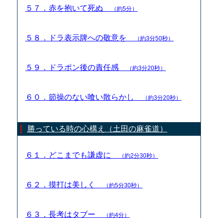
５７．赤を抱いて死ぬ
（約5分）
５８．ドラ表示牌への敬意を
（約3分50秒）
５９．ドラポン後の責任感
（約3分20秒）
６０．節操のない喰い散らかし
（約3分20秒）
勝っている時の心構え（土田の麻雀道）
６１．どこまでも謙虚に
（約2分30秒）
６２．摸打は美しく
（約5分30秒）
６３．長考はタブー
（約4分）