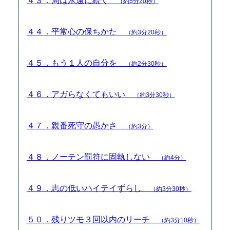
４３．局は永遠に続く
（約5分20秒）
４４．平常心の保ちかた
（約3分20秒）
４５．もう１人の自分を
（約2分30秒）
４６．アガらなくてもいい
（約3分30秒）
４７．親番死守の愚かさ
（約3分）
４８．ノーテン罰符に固執しない
（約4分）
４９．志の低いハイテイずらし
（約3分30秒）
５０．残りツモ３回以内のリーチ
（約3分10秒）