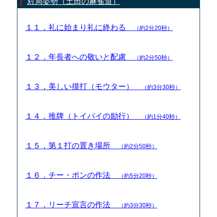
対局姿勢（土田の麻雀道）
１１．礼に始まり礼に終わる
（約2分20秒）
１２．年長者への敬いと配慮
（約2分50秒）
１３．美しい摸打（モウター）
（約3分30秒）
１４．推牌（トイパイの励行）
（約1分40秒）
１５．第１打の置き場所
（約2分50秒）
１６．チー・ポンの作法
（約5分20秒）
１７．リーチ宣言の作法
（約3分30秒）