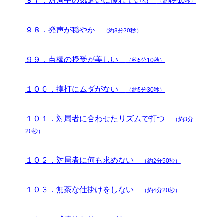
９７．対局中の気遣いに優れている
（約4分10秒）
９８．発声が穏やか
（約3分20秒）
９９．点棒の授受が美しい
（約5分10秒）
１００．摸打にムダがない
（約5分30秒）
１０１．対局者に合わせたリズムで打つ
（約3分
20秒）
１０２．対局者に何も求めない
（約2分50秒）
１０３．無茶な仕掛けをしない
（約4分20秒）