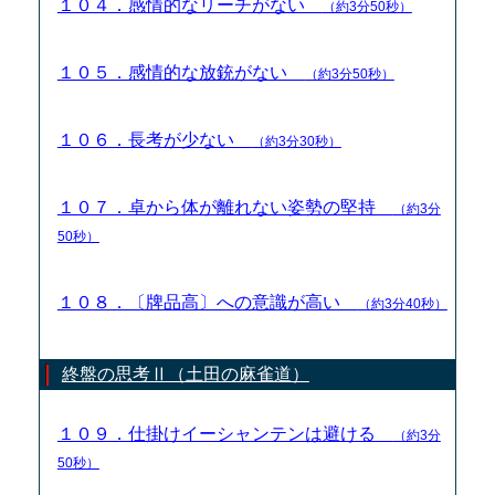
１０４．感情的なリーチがない
（約3分50秒）
１０５．感情的な放銃がない
（約3分50秒）
１０６．長考が少ない
（約3分30秒）
１０７．卓から体が離れない姿勢の堅持
（約3分
50秒）
１０８．〔牌品高〕への意識が高い
（約3分40秒）
終盤の思考Ⅱ（土田の麻雀道）
１０９．仕掛けイーシャンテンは避ける
（約3分
50秒）