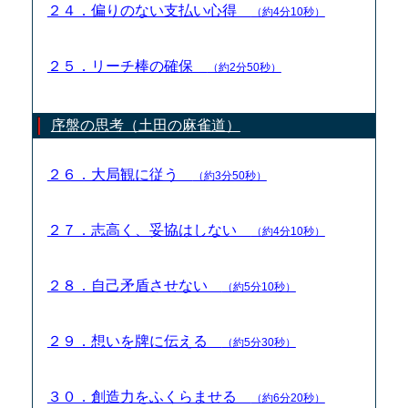
２４．偏りのない支払い心得
（約4分10秒）
２５．リーチ棒の確保
（約2分50秒）
序盤の思考（土田の麻雀道）
２６．大局観に従う
（約3分50秒）
２７．志高く、妥協はしない
（約4分10秒）
２８．自己矛盾させない
（約5分10秒）
２９．想いを牌に伝える
（約5分30秒）
３０．創造力をふくらませる
（約6分20秒）