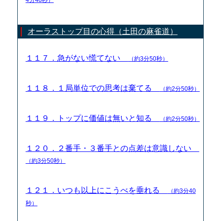
オーラストップ目の心得（土田の麻雀道）
１１７．急がない慌てない
（約3分50秒）
１１８．１局単位での思考は棄てる
（約2分50秒）
１１９．トップに価値は無いと知る
（約2分50秒）
１２０．２番手・３番手との点差は意識しない
（約3分50秒）
１２１．いつも以上にこうべを垂れる
（約3分40
秒）