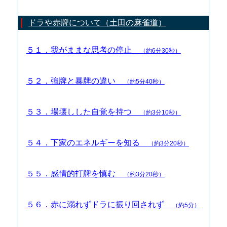
ドラや赤牌について（土田の麻雀道）
５１．我がままな思考の停止
（約6分30秒）
５２．強牌と暴牌の違い
（約5分40秒）
５３．場壊しした自覚を持つ
（約3分10秒）
５４．下家のエネルギーを知る
（約3分20秒）
５５．感情的打牌を慎む
（約3分20秒）
５６．赤に溺れずドラに振り回されず
（約5分）