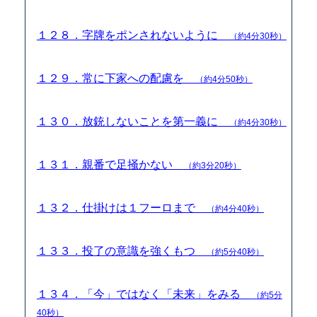
１２８．字牌をポンされないように
（約4分30秒）
１２９．常に下家への配慮を
（約4分50秒）
１３０．放銃しないことを第一義に
（約4分30秒）
１３１．親番で足掻かない
（約3分20秒）
１３２．仕掛けは１フーロまで
（約4分40秒）
１３３．投了の意識を強くもつ
（約5分40秒）
１３４．「今」ではなく「未来」をみる
（約5分
40秒）