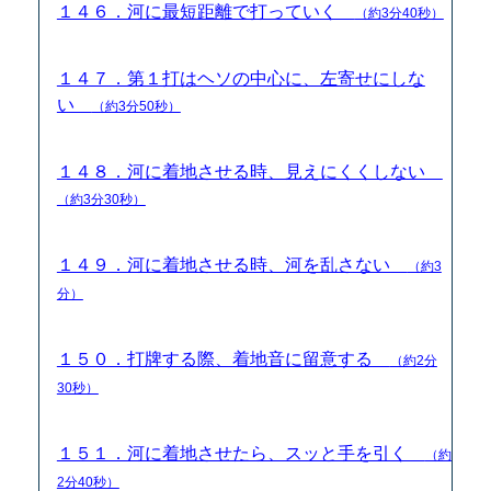
１４６．河に最短距離で打っていく
（約3分40秒）
１４７．第１打はヘソの中心に、左寄せにしな
い
（約3分50秒）
１４８．河に着地させる時、見えにくくしない
（約3分30秒）
１４９．河に着地させる時、河を乱さない
（約3
分）
１５０．打牌する際、着地音に留意する
（約2分
30秒）
１５１．河に着地させたら、スッと手を引く
（約
2分40秒）