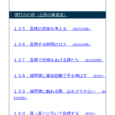
摸打の心得（土田の麻雀道）
１３５．盲牌の意味を考える
（約2分10秒）
１３６．盲牌する時間のロス
（約2分10秒）
１３７．盲牌で悲鳴をあげる牌たち
（約1分50秒）
１３８．城壁牌に最短距離で手を伸ばす
（約3分）
１３９．城壁牌に触れる際、山をズラさない
（約
3分20秒）
１４０．真っ直ぐに引いて自摸する
（約3分）