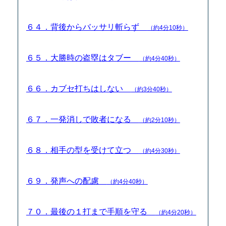
６４．背後からバッサリ斬らず
（約4分10秒）
６５．大勝時の盗塁はタブー
（約4分40秒）
６６．カブセ打ちはしない
（約3分40秒）
６７．一発消しで敗者になる
（約2分10秒）
６８．相手の型を受けて立つ
（約4分30秒）
６９．発声への配慮
（約4分40秒）
７０．最後の１打まで手順を守る
（約4分20秒）