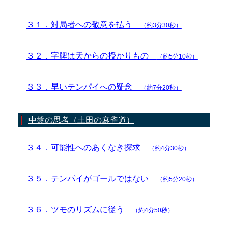
３１．対局者への敬意を払う
（約3分30秒）
３２．字牌は天からの授かりもの
（約5分10秒）
３３．早いテンパイへの疑念
（約7分20秒）
中盤の思考（土田の麻雀道）
３４．可能性へのあくなき探求
（約4分30秒）
３５．テンパイがゴールではない
（約5分20秒）
３６．ツモのリズムに従う
（約4分50秒）