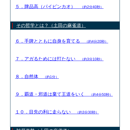
５．牌品高（パイピンカオ）
（約2分40秒）
その哲学とは？（土田の麻雀道）
６．手牌とともに自身を育てる
（約4分20秒）
７．アガるためには打たない
（約3分10秒）
８．自然体
（約1分）
９．覇道・邪道は棄て王道をいく
（約4分50秒）
１０．目先の利に走らない
（約3分30秒）