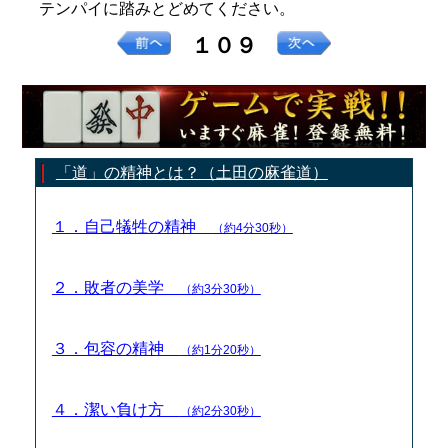
テンパイに踏みとどめてください。
１０９
「道」の精神とは？（土田の麻雀道）
１．自己犠牲の精神
（約4分30秒）
２．敗者の美学
（約3分30秒）
３．包容の精神
（約1分20秒）
４．潔い負け方
（約2分30秒）