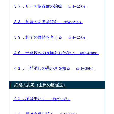
３７．リーチ依存症の治療
（約4分20秒）
３８．意味のある放銃を
（約4分20秒）
３９．和了の価値を考える
（約4分20秒）
４０．一発役への畏怖をもたない
（約3分30秒）
４１．一発消しの愚かさを知る
（約3分30秒）
終盤の思考（土田の麻雀道）
４２．場は平たく
（約2分10秒）