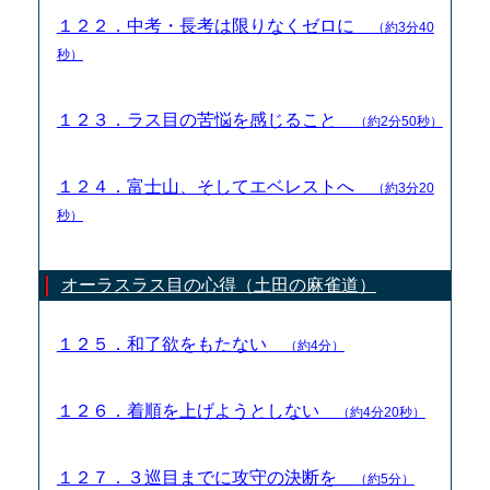
１２２．中考・長考は限りなくゼロに
（約3分40
秒）
１２３．ラス目の苦悩を感じること
（約2分50秒）
１２４．富士山、そしてエベレストへ
（約3分20
秒）
オーラスラス目の心得（土田の麻雀道）
１２５．和了欲をもたない
（約4分）
１２６．着順を上げようとしない
（約4分20秒）
１２７．３巡目までに攻守の決断を
（約5分）