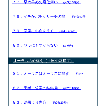
７７．早め早めの店仕舞い
（約3分40秒）
７８．イチかバチかリーチの非
（約4分40秒）
７９．字牌に心血を注ぐ
（約4分40秒）
８０．ワラにもすがらない
（約6分）
オーラスの心構え（土田の麻雀道）
８１．オーラスはオーラスに非ず
（約2分）
８２．思考・哲学の結集局
（約2分10秒）
８３．結果より内容
（約2分20秒）