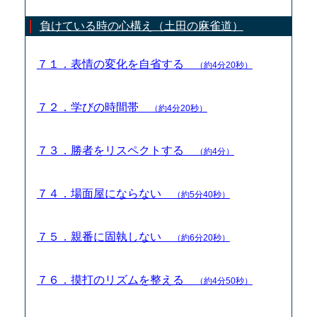
負けている時の心構え（土田の麻雀道）
７１．表情の変化を自省する
（約4分20秒）
７２．学びの時間帯
（約4分20秒）
７３．勝者をリスペクトする
（約4分）
７４．場面屋にならない
（約5分40秒）
７５．親番に固執しない
（約6分20秒）
７６．摸打のリズムを整える
（約4分50秒）