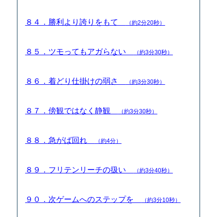
８４．勝利より誇りをもて
（約2分20秒）
８５．ツモってもアガらない
（約3分30秒）
８６．着どり仕掛けの弱さ
（約3分30秒）
８７．傍観ではなく静観
（約3分30秒）
８８．急がば回れ
（約4分）
８９．フリテンリーチの扱い
（約3分40秒）
９０．次ゲームへのステップを
（約3分10秒）