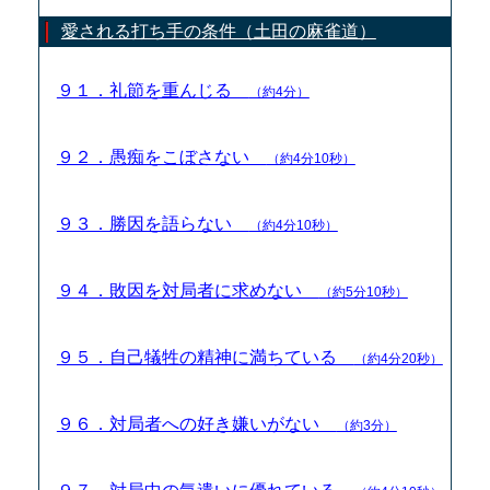
愛される打ち手の条件（土田の麻雀道）
９１．礼節を重んじる
（約4分）
９２．愚痴をこぼさない
（約4分10秒）
９３．勝因を語らない
（約4分10秒）
９４．敗因を対局者に求めない
（約5分10秒）
９５．自己犠牲の精神に満ちている
（約4分20秒）
９６．対局者への好き嫌いがない
（約3分）