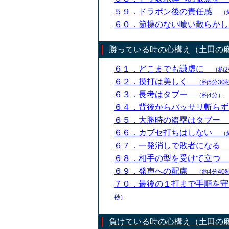
５９．ドラポン後の責任感
（
６０．節操のない喰い散らか
勝っている時の心構え（土田の
６１．どこまでも謙虚に
（約2
６２．摸打は美しく
（約5分30
６３．長考はタブー
（約4分）
６４．背後からバッサリ斬ら
６５．大勝時の盗塁はタブー
６６．カブセ打ちはしない
（
６７．一発消しで敗者になる
６８．相手の型を受けて立つ
６９．発声への配慮
（約4分40
７０．最後の１打まで手順を
秒）
負けている時の心構え（土田の