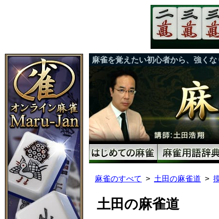
麻雀を覚えたい初心者から、強くな
麻雀のすべて
土田の麻雀道
土田の麻雀道