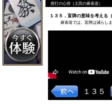
摸打の心得（土田の麻雀道）
１３５．盲牌の意味を考える（
麻雀道では、盲牌は減らし
１３５