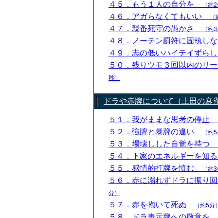
４５．もう１人の自分を
（約2
４６．アガらなくてもいい
（
４７．親番死守の愚かさ
（約3
４８．ノーテン罰符に固執し
４９．志の低いハイテイずら
５０．残りツモ３回以内のリ
秒）
ドラや赤牌について（土田の麻
５１．我がままな思考の停止
５２．強牌と暴牌の違い
（約5
５３．場壊しした自覚を持つ
５４．下家のエネルギーを知
５５．感情的打牌を慎む
（約3
５６．赤に溺れずドラに振り
分）
５７．赤を抱いて死ぬ
（約5分
５８．ドラ表示牌への敬意を