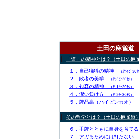
土田の麻雀道
「道」の精神とは？（土田の麻
１．自己犠牲の精神
（約4分30
２．敗者の美学
（約3分30秒）
３．包容の精神
（約1分20秒）
４．潔い負け方
（約2分30秒）
５．牌品高（パイピンカオ）
その哲学とは？（土田の麻雀道
６．手牌とともに自身を育て
７．アガるためには打たない