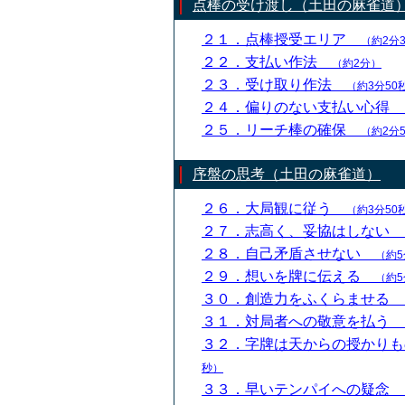
点棒の受け渡し（土田の麻雀道
２１．点棒授受エリア
（約2分
２２．支払い作法
（約2分）
２３．受け取り作法
（約3分50
２４．偏りのない支払い心得
２５．リーチ棒の確保
（約2分
序盤の思考（土田の麻雀道）
２６．大局観に従う
（約3分50
２７．志高く、妥協はしない
２８．自己矛盾させない
（約5
２９．想いを牌に伝える
（約5
３０．創造力をふくらませる
３１．対局者への敬意を払う
３２．字牌は天からの授かり
秒）
３３．早いテンパイへの疑念