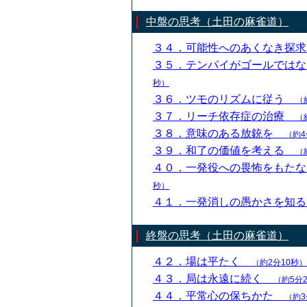
中盤の思考（土田の麻雀道）
３４．可能性へのあくなき探
３５．テンパイがゴールでは
秒）
３６．ツモのリズムに従う
（
３７．リーチ依存症の治療
（
３８．意味のある放銃を
（約4
３９．和了の価値を考える
（
４０．一発役への畏怖をもた
秒）
４１．一発消しの愚かさを知
終盤の思考（土田の麻雀道）
４２．場は平たく
（約2分10秒）
４３．局は永遠に続く
（約5分
４４．平常心の保ちかた
（約3