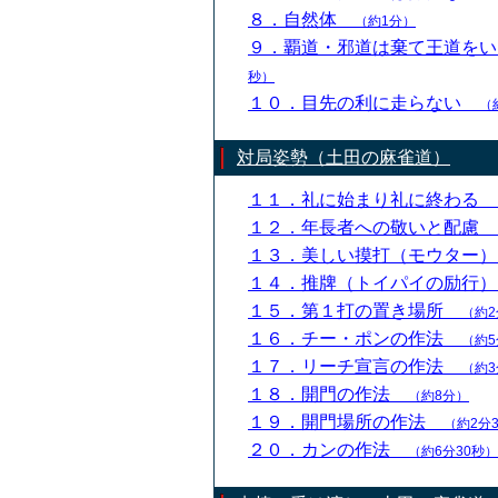
８．自然体
（約1分）
９．覇道・邪道は棄て王道を
秒）
１０．目先の利に走らない
（
対局姿勢（土田の麻雀道）
１１．礼に始まり礼に終わる
１２．年長者への敬いと配慮
１３．美しい摸打（モウター
１４．推牌（トイパイの励行
１５．第１打の置き場所
（約2
１６．チー・ポンの作法
（約5
１７．リーチ宣言の作法
（約3
１８．開門の作法
（約8分）
１９．開門場所の作法
（約2分
２０．カンの作法
（約6分30秒）