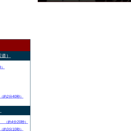
雀道）
秒）
（約2分40秒）
）
る
（約4分20秒）
（約3分10秒）