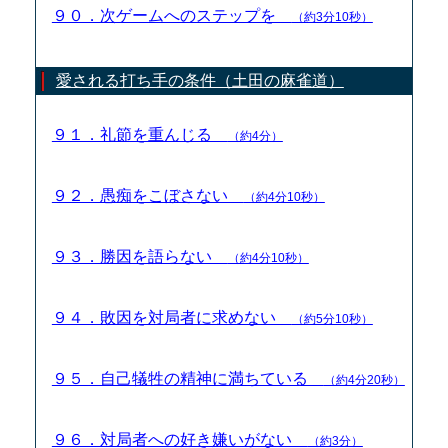
９０．次ゲームへのステップを
（約3分10秒）
愛される打ち手の条件（土田の麻雀道）
９１．礼節を重んじる
（約4分）
９２．愚痴をこぼさない
（約4分10秒）
９３．勝因を語らない
（約4分10秒）
９４．敗因を対局者に求めない
（約5分10秒）
９５．自己犠牲の精神に満ちている
（約4分20秒）
９６．対局者への好き嫌いがない
（約3分）