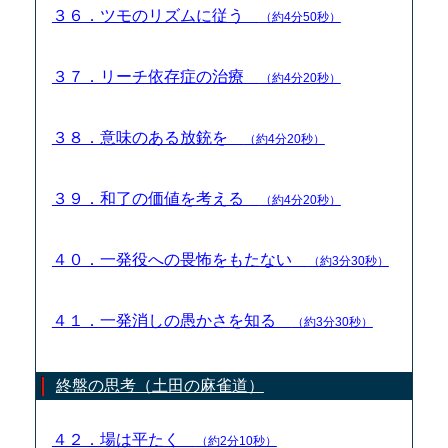
３６．ツモのリズムに従う
（約4分50秒）
３７．リーチ依存症の治療
（約4分20秒）
３８．意味のある放銃を
（約4分20秒）
３９．和了の価値を考える
（約4分20秒）
４０．一発役への畏怖をもたない
（約3分30秒）
４１．一発消しの愚かさを知る
（約3分30秒）
終盤の思考（土田の麻雀道）
４２．場は平たく
（約2分10秒）