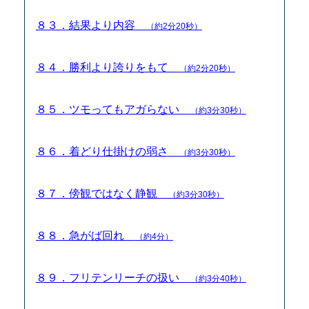
８３．結果より内容
（約2分20秒）
８４．勝利より誇りをもて
（約2分20秒）
８５．ツモってもアガらない
（約3分30秒）
８６．着どり仕掛けの弱さ
（約3分30秒）
８７．傍観ではなく静観
（約3分30秒）
８８．急がば回れ
（約4分）
８９．フリテンリーチの扱い
（約3分40秒）