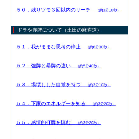
５０．残りツモ３回以内のリーチ
（約3分10秒）
ドラや赤牌について（土田の麻雀道）
５１．我がままな思考の停止
（約6分30秒）
５２．強牌と暴牌の違い
（約5分40秒）
５３．場壊しした自覚を持つ
（約3分10秒）
５４．下家のエネルギーを知る
（約3分20秒）
５５．感情的打牌を慎む
（約3分20秒）