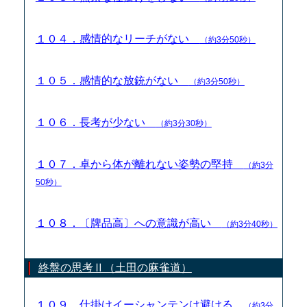
１０４．感情的なリーチがない
（約3分50秒）
１０５．感情的な放銃がない
（約3分50秒）
１０６．長考が少ない
（約3分30秒）
１０７．卓から体が離れない姿勢の堅持
（約3分
50秒）
１０８．〔牌品高〕への意識が高い
（約3分40秒）
終盤の思考Ⅱ（土田の麻雀道）
１０９．仕掛けイーシャンテンは避ける
（約3分