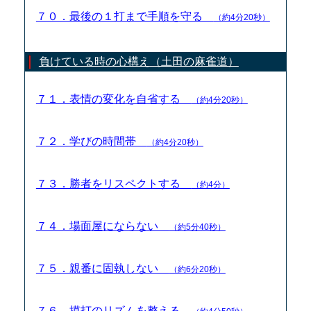
７０．最後の１打まで手順を守る
（約4分20秒）
負けている時の心構え（土田の麻雀道）
７１．表情の変化を自省する
（約4分20秒）
７２．学びの時間帯
（約4分20秒）
７３．勝者をリスペクトする
（約4分）
７４．場面屋にならない
（約5分40秒）
７５．親番に固執しない
（約6分20秒）
７６．摸打のリズムを整える