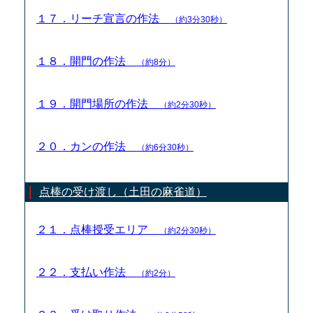
１７．リーチ宣言の作法
（約3分30秒）
１８．開門の作法
（約8分）
１９．開門場所の作法
（約2分30秒）
２０．カンの作法
（約6分30秒）
点棒の受け渡し（土田の麻雀道）
２１．点棒授受エリア
（約2分30秒）
２２．支払い作法
（約2分）