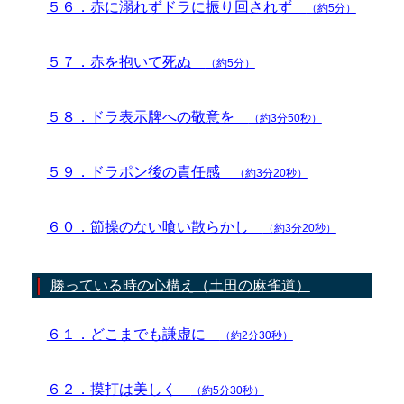
５６．赤に溺れずドラに振り回されず
（約5分）
５７．赤を抱いて死ぬ
（約5分）
５８．ドラ表示牌への敬意を
（約3分50秒）
５９．ドラポン後の責任感
（約3分20秒）
６０．節操のない喰い散らかし
（約3分20秒）
勝っている時の心構え（土田の麻雀道）
６１．どこまでも謙虚に
（約2分30秒）
６２．摸打は美しく
（約5分30秒）