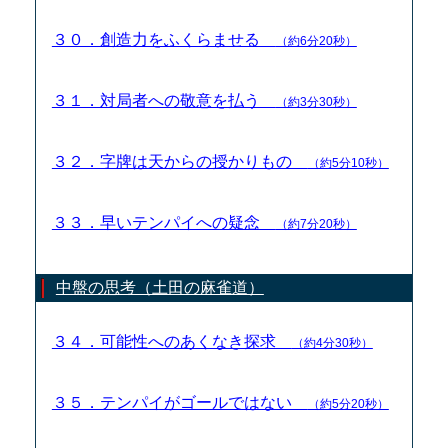
３０．創造力をふくらませる
（約6分20秒）
３１．対局者への敬意を払う
（約3分30秒）
３２．字牌は天からの授かりもの
（約5分10秒）
３３．早いテンパイへの疑念
（約7分20秒）
中盤の思考（土田の麻雀道）
３４．可能性へのあくなき探求
（約4分30秒）
３５．テンパイがゴールではない
（約5分20秒）