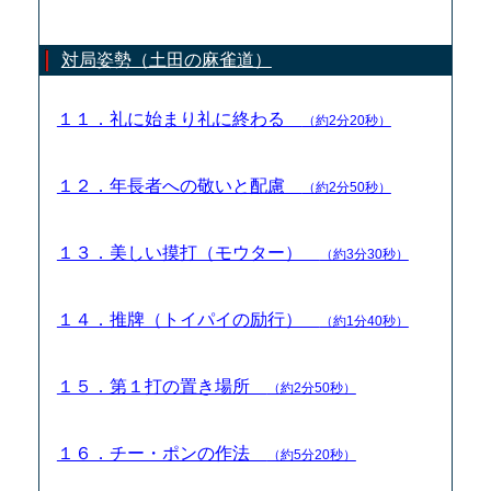
対局姿勢（土田の麻雀道）
１１．礼に始まり礼に終わる
（約2分20秒）
１２．年長者への敬いと配慮
（約2分50秒）
１３．美しい摸打（モウター）
（約3分30秒）
１４．推牌（トイパイの励行）
（約1分40秒）
１５．第１打の置き場所
（約2分50秒）
１６．チー・ポンの作法
（約5分20秒）