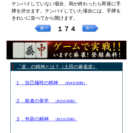
テンパイしていない場合、局が終わったら即座に手
牌を伏せます。テンパイしていた場合には、手牌を
きれいに並べてから開けます。
１７４
「道」の精神とは？（土田の麻雀道）
１．自己犠牲の精神
（約4分30秒）
２．敗者の美学
（約3分30秒）
３．包容の精神
（約1分20秒）