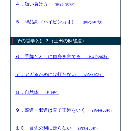
４．潔い負け方
（約2分30秒）
５．牌品高（パイピンカオ）
（約2分40秒）
その哲学とは？（土田の麻雀道）
６．手牌とともに自身を育てる
（約4分20秒）
７．アガるためには打たない
（約3分10秒）
８．自然体
（約1分）
９．覇道・邪道は棄て王道をいく
（約4分50秒）
１０．目先の利に走らない
（約3分30秒）