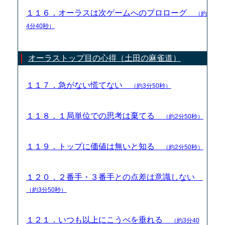
１１６．オーラスは次ゲームへのプロローグ
（約
4分40秒）
オーラストップ目の心得（土田の麻雀道）
１１７．急がない慌てない
（約3分50秒）
１１８．１局単位での思考は棄てる
（約2分50秒）
１１９．トップに価値は無いと知る
（約2分50秒）
１２０．２番手・３番手との点差は意識しない
（約3分50秒）
１２１．いつも以上にこうべを垂れる
（約3分40