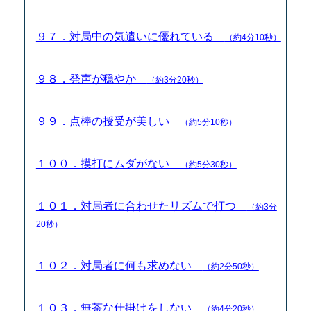
９７．対局中の気遣いに優れている
（約4分10秒）
９８．発声が穏やか
（約3分20秒）
９９．点棒の授受が美しい
（約5分10秒）
１００．摸打にムダがない
（約5分30秒）
１０１．対局者に合わせたリズムで打つ
（約3分
20秒）
１０２．対局者に何も求めない
（約2分50秒）
１０３．無茶な仕掛けをしない
（約4分20秒）