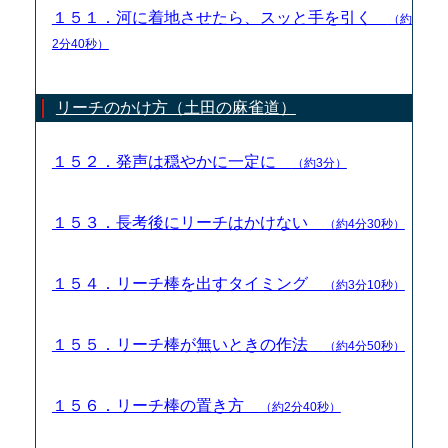
１５１．河に着地させたら、スッと手を引く
（約
2分40秒）
リーチのかけ方（土田の麻雀道）
１５２．発声は穏やかに一定に
（約3分）
１５３．長考後にリーチはかけない
（約4分30秒）
１５４．リーチ棒を出すタイミング
（約3分10秒）
１５５．リーチ棒が無いときの作法
（約4分50秒）
１５６．リーチ棒の置き方
（約2分40秒）