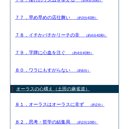
（約4分50秒）
７７．早め早めの店仕舞い
（約3分40秒）
７８．イチかバチかリーチの非
（約4分40秒）
７９．字牌に心血を注ぐ
（約4分40秒）
８０．ワラにもすがらない
（約6分）
オーラスの心構え（土田の麻雀道）
８１．オーラスはオーラスに非ず
（約2分）
８２．思考・哲学の結集局
（約2分10秒）