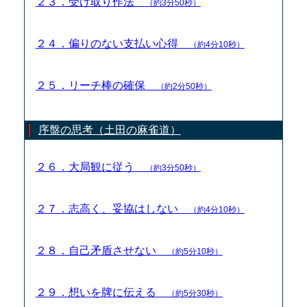
２３．受け取り作法
（約3分50秒）
２４．偏りのない支払い心得
（約4分10秒）
２５．リーチ棒の確保
（約2分50秒）
序盤の思考（土田の麻雀道）
２６．大局観に従う
（約3分50秒）
２７．志高く、妥協はしない
（約4分10秒）
２８．自己矛盾させない
（約5分10秒）
２９．想いを牌に伝える
（約5分30秒）