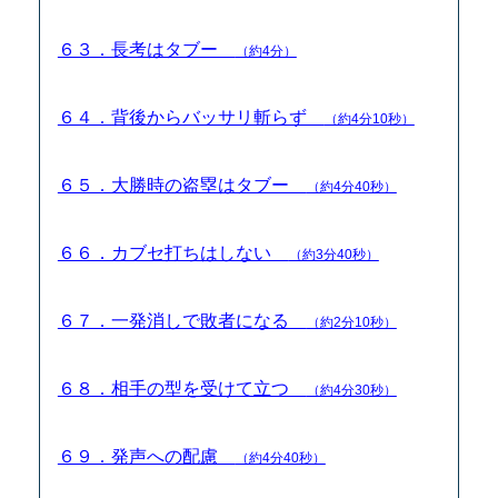
６３．長考はタブー
（約4分）
６４．背後からバッサリ斬らず
（約4分10秒）
６５．大勝時の盗塁はタブー
（約4分40秒）
６６．カブセ打ちはしない
（約3分40秒）
６７．一発消しで敗者になる
（約2分10秒）
６８．相手の型を受けて立つ
（約4分30秒）
６９．発声への配慮
（約4分40秒）