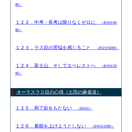
秒）
１２２．中考・長考は限りなくゼロに
（約3分40
秒）
１２３．ラス目の苦悩を感じること
（約2分50秒）
１２４．富士山、そしてエベレストへ
（約3分20
秒）
オーラスラス目の心得（土田の麻雀道）
１２５．和了欲をもたない
（約4分）
１２６．着順を上げようとしない
（約4分20秒）