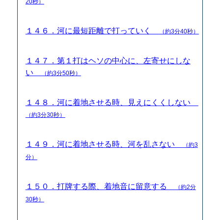
20秒）
１４６．河に最短距離で打っていく
（約3分40秒）
１４７．第１打はヘソの中心に、左寄せにしな
い
（約3分50秒）
１４８．河に着地させる時、見えにくくしない
（約3分30秒）
１４９．河に着地させる時、河を乱さない
（約3
分）
１５０．打牌する際、着地音に留意する
（約2分
30秒）