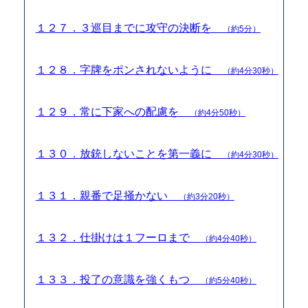
１２７．３巡目までに攻守の決断を
（約5分）
１２８．字牌をポンされないように
（約4分30秒）
１２９．常に下家への配慮を
（約4分50秒）
１３０．放銃しないことを第一義に
（約4分30秒）
１３１．親番で足掻かない
（約3分20秒）
１３２．仕掛けは１フーロまで
（約4分40秒）
１３３．投了の意識を強くもつ
（約5分40秒）