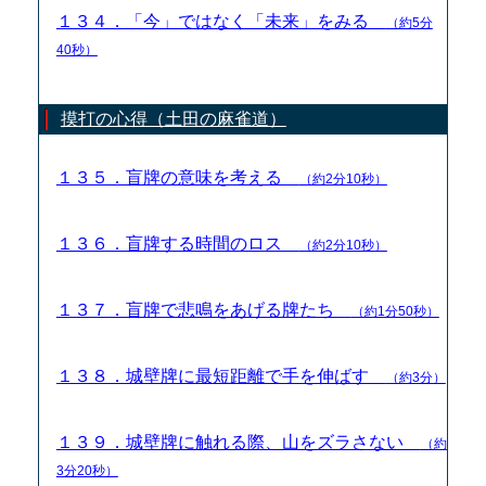
１３４．「今」ではなく「未来」をみる
（約5分
40秒）
摸打の心得（土田の麻雀道）
１３５．盲牌の意味を考える
（約2分10秒）
１３６．盲牌する時間のロス
（約2分10秒）
１３７．盲牌で悲鳴をあげる牌たち
（約1分50秒）
１３８．城壁牌に最短距離で手を伸ばす
（約3分）
１３９．城壁牌に触れる際、山をズラさない
（約
3分20秒）