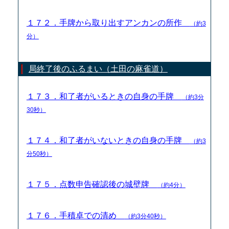
１７２．手牌から取り出すアンカンの所作
（約3
分）
局終了後のふるまい（土田の麻雀道）
１７３．和了者がいるときの自身の手牌
（約3分
30秒）
１７４．和了者がいないときの自身の手牌
（約3
分50秒）
１７５．点数申告確認後の城壁牌
（約4分）
１７６．手積卓での清め
（約3分40秒）