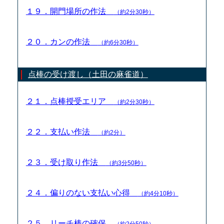
１９．開門場所の作法
（約2分30秒）
２０．カンの作法
（約6分30秒）
点棒の受け渡し（土田の麻雀道）
２１．点棒授受エリア
（約2分30秒）
２２．支払い作法
（約2分）
２３．受け取り作法
（約3分50秒）
２４．偏りのない支払い心得
（約4分10秒）
２５．リーチ棒の確保
（約2分50秒）