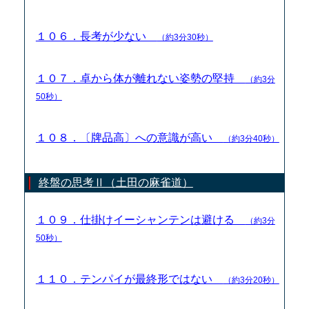
１０６．長考が少ない
（約3分30秒）
１０７．卓から体が離れない姿勢の堅持
（約3分
50秒）
１０８．〔牌品高〕への意識が高い
（約3分40秒）
終盤の思考Ⅱ（土田の麻雀道）
１０９．仕掛けイーシャンテンは避ける
（約3分
50秒）
１１０．テンパイが最終形ではない
（約3分20秒）