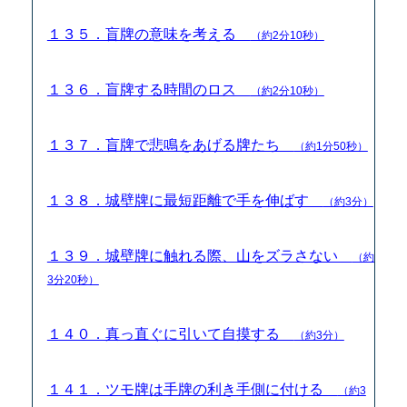
１３５．盲牌の意味を考える
（約2分10秒）
１３６．盲牌する時間のロス
（約2分10秒）
１３７．盲牌で悲鳴をあげる牌たち
（約1分50秒）
１３８．城壁牌に最短距離で手を伸ばす
（約3分）
１３９．城壁牌に触れる際、山をズラさない
（約
3分20秒）
１４０．真っ直ぐに引いて自摸する
（約3分）
１４１．ツモ牌は手牌の利き手側に付ける
（約3