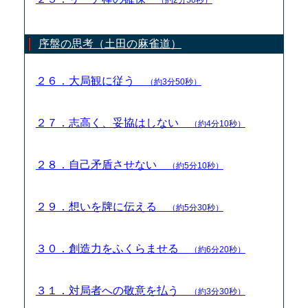
序盤の思考（土田の麻雀道）
２６．大局観に従う
（約3分50秒）
２７．志高く、妥協はしない
（約4分10秒）
２８．自己矛盾させない
（約5分10秒）
２９．想いを牌に伝える
（約5分30秒）
３０．創造力をふくらませる
（約6分20秒）
３１．対局者への敬意を払う
（約3分30秒）