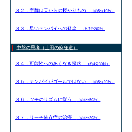
３２．字牌は天からの授かりもの
（約5分10秒）
３３．早いテンパイへの疑念
（約7分20秒）
中盤の思考（土田の麻雀道）
３４．可能性へのあくなき探求
（約4分30秒）
３５．テンパイがゴールではない
（約5分20秒）
３６．ツモのリズムに従う
（約4分50秒）
３７．リーチ依存症の治療
（約4分20秒）