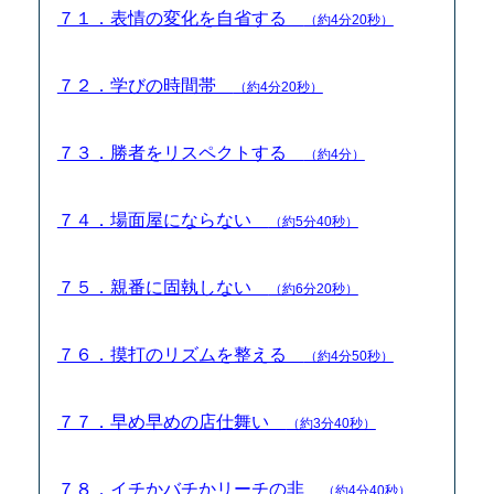
７１．表情の変化を自省する
（約4分20秒）
７２．学びの時間帯
（約4分20秒）
７３．勝者をリスペクトする
（約4分）
７４．場面屋にならない
（約5分40秒）
７５．親番に固執しない
（約6分20秒）
７６．摸打のリズムを整える
（約4分50秒）
７７．早め早めの店仕舞い
（約3分40秒）
７８．イチかバチかリーチの非
（約4分40秒）