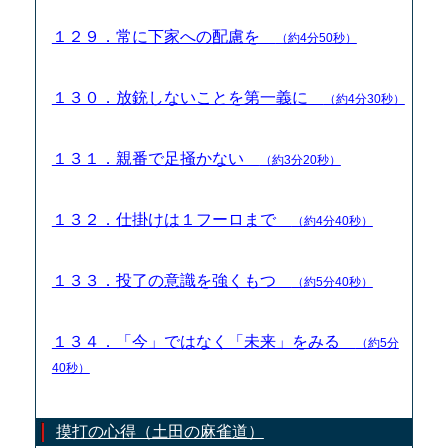
１２９．常に下家への配慮を
（約4分50秒）
１３０．放銃しないことを第一義に
（約4分30秒）
１３１．親番で足掻かない
（約3分20秒）
１３２．仕掛けは１フーロまで
（約4分40秒）
１３３．投了の意識を強くもつ
（約5分40秒）
１３４．「今」ではなく「未来」をみる
（約5分
40秒）
摸打の心得（土田の麻雀道）