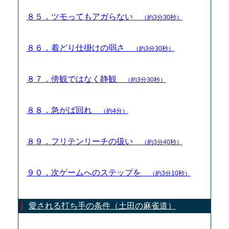
８５．ツモってもアガらない
（約3分30秒）
８６．着どり仕掛けの弱さ
（約3分30秒）
８７．傍観ではなく静観
（約3分30秒）
８８．急がば回れ
（約4分）
８９．フリテンリーチの扱い
（約3分40秒）
９０．次ゲームへのステップを
（約3分10秒）
愛される打ち手の条件（土田の麻雀道）