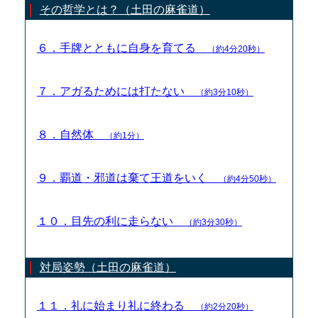
その哲学とは？（土田の麻雀道）
６．手牌とともに自身を育てる
（約4分20秒）
７．アガるためには打たない
（約3分10秒）
８．自然体
（約1分）
９．覇道・邪道は棄て王道をいく
（約4分50秒）
１０．目先の利に走らない
（約3分30秒）
対局姿勢（土田の麻雀道）
１１．礼に始まり礼に終わる
（約2分20秒）