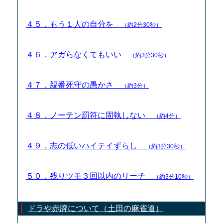
４５．もう１人の自分を
（約2分30秒）
４６．アガらなくてもいい
（約3分30秒）
４７．親番死守の愚かさ
（約3分）
４８．ノーテン罰符に固執しない
（約4分）
４９．志の低いハイテイずらし
（約3分30秒）
５０．残りツモ３回以内のリーチ
（約3分10秒）
ドラや赤牌について（土田の麻雀道）