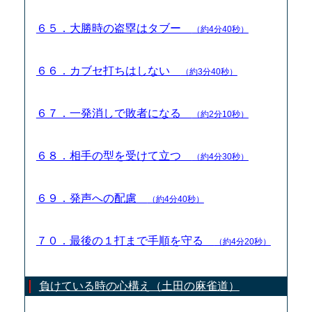
６５．大勝時の盗塁はタブー
（約4分40秒）
６６．カブセ打ちはしない
（約3分40秒）
６７．一発消しで敗者になる
（約2分10秒）
６８．相手の型を受けて立つ
（約4分30秒）
６９．発声への配慮
（約4分40秒）
７０．最後の１打まで手順を守る
（約4分20秒）
負けている時の心構え（土田の麻雀道）