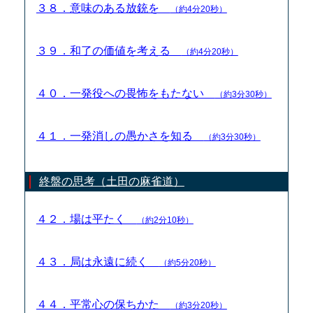
３８．意味のある放銃を
（約4分20秒）
３９．和了の価値を考える
（約4分20秒）
４０．一発役への畏怖をもたない
（約3分30秒）
４１．一発消しの愚かさを知る
（約3分30秒）
終盤の思考（土田の麻雀道）
４２．場は平たく
（約2分10秒）
４３．局は永遠に続く
（約5分20秒）
４４．平常心の保ちかた
（約3分20秒）