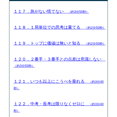
１１７．急がない慌てない
（約3分50秒）
１１８．１局単位での思考は棄てる
（約2分50秒）
１１９．トップに価値は無いと知る
（約2分50秒）
１２０．２番手・３番手との点差は意識しない
（約3分50秒）
１２１．いつも以上にこうべを垂れる
（約3分40
秒）
１２２．中考・長考は限りなくゼロに
（約3分40
秒）