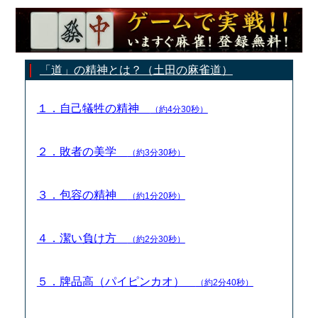
「道」の精神とは？（土田の麻雀道）
１．自己犠牲の精神
（約4分30秒）
２．敗者の美学
（約3分30秒）
３．包容の精神
（約1分20秒）
４．潔い負け方
（約2分30秒）
５．牌品高（パイピンカオ）
（約2分40秒）