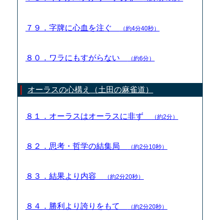
７９．字牌に心血を注ぐ
（約4分40秒）
８０．ワラにもすがらない
（約6分）
オーラスの心構え（土田の麻雀道）
８１．オーラスはオーラスに非ず
（約2分）
８２．思考・哲学の結集局
（約2分10秒）
８３．結果より内容
（約2分20秒）
８４．勝利より誇りをもて
（約2分20秒）