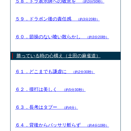
５８．ドラ表示牌への敬意を
（約3分50秒）
５９．ドラポン後の責任感
（約3分20秒）
６０．節操のない喰い散らかし
（約3分20秒）
勝っている時の心構え（土田の麻雀道）
６１．どこまでも謙虚に
（約2分30秒）
６２．摸打は美しく
（約5分30秒）
６３．長考はタブー
（約4分）
６４．背後からバッサリ斬らず
（約4分10秒）