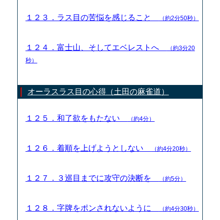
１２３．ラス目の苦悩を感じること
（約2分50秒）
１２４．富士山、そしてエベレストへ
（約3分20
秒）
オーラスラス目の心得（土田の麻雀道）
１２５．和了欲をもたない
（約4分）
１２６．着順を上げようとしない
（約4分20秒）
１２７．３巡目までに攻守の決断を
（約5分）
１２８．字牌をポンされないように
（約4分30秒）