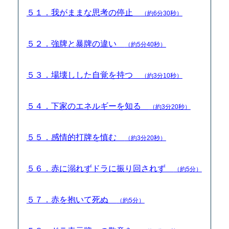
５１．我がままな思考の停止
（約6分30秒）
５２．強牌と暴牌の違い
（約5分40秒）
５３．場壊しした自覚を持つ
（約3分10秒）
５４．下家のエネルギーを知る
（約3分20秒）
５５．感情的打牌を慎む
（約3分20秒）
５６．赤に溺れずドラに振り回されず
（約5分）
５７．赤を抱いて死ぬ
（約5分）