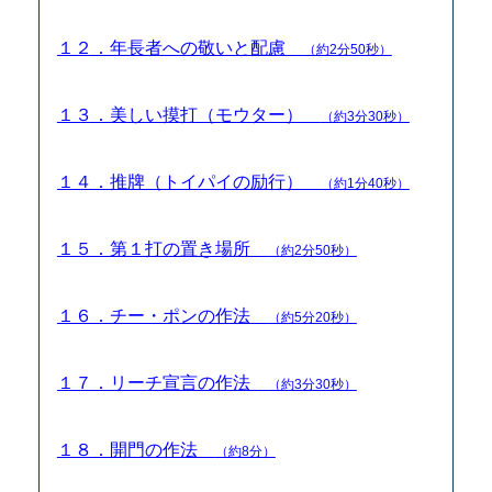
１２．年長者への敬いと配慮
（約2分50秒）
１３．美しい摸打（モウター）
（約3分30秒）
１４．推牌（トイパイの励行）
（約1分40秒）
１５．第１打の置き場所
（約2分50秒）
１６．チー・ポンの作法
（約5分20秒）
１７．リーチ宣言の作法
（約3分30秒）
１８．開門の作法
（約8分）