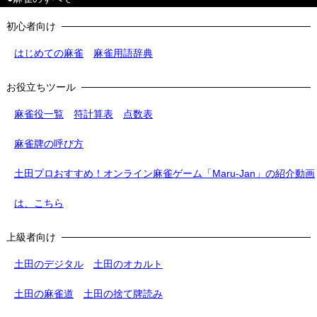
初心者向け
はじめての麻雀
麻雀用語辞典
お役立ちツール
麻雀役一覧
符計算表
点数表
麻雀牌の呼び方
土田プロおすすめ！オンライン麻雀ゲーム「Maru-Jan」の紹介動画
は、こちら
上級者向け
土田のデジタル
土田のオカルト
土田の麻雀道
土田の捨て牌読み