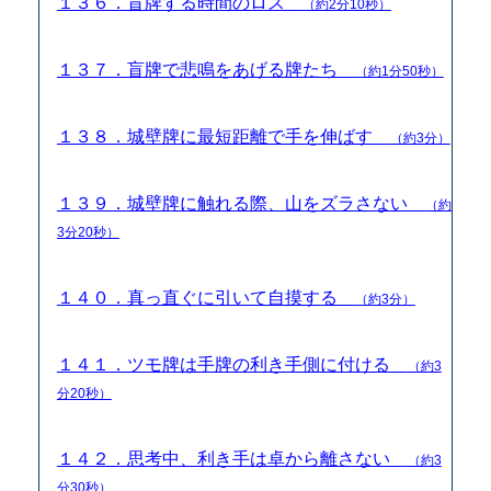
１３６．盲牌する時間のロス
（約2分10秒）
１３７．盲牌で悲鳴をあげる牌たち
（約1分50秒）
１３８．城壁牌に最短距離で手を伸ばす
（約3分）
１３９．城壁牌に触れる際、山をズラさない
（約
3分20秒）
１４０．真っ直ぐに引いて自摸する
（約3分）
１４１．ツモ牌は手牌の利き手側に付ける
（約3
分20秒）
１４２．思考中、利き手は卓から離さない
（約3
分30秒）