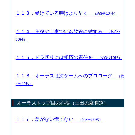
１１３．受けている時はより早く
（約3分10秒）
１１４．主役の上家では名脇役に徹する
（約3分
30秒）
１１５．ドラ切りには相応の責任を
（約3分10秒）
１１６．オーラスは次ゲームへのプロローグ
（約
4分40秒）
オーラストップ目の心得（土田の麻雀道）
１１７．急がない慌てない
（約3分50秒）