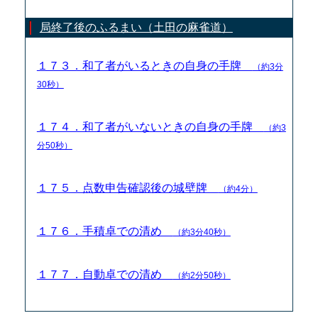
局終了後のふるまい（土田の麻雀道）
１７３．和了者がいるときの自身の手牌
（約3分
30秒）
１７４．和了者がいないときの自身の手牌
（約3
分50秒）
１７５．点数申告確認後の城壁牌
（約4分）
１７６．手積卓での清め
（約3分40秒）
１７７．自動卓での清め
（約2分50秒）