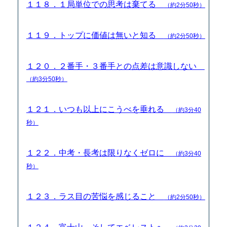
１１８．１局単位での思考は棄てる
（約2分50秒）
１１９．トップに価値は無いと知る
（約2分50秒）
１２０．２番手・３番手との点差は意識しない
（約3分50秒）
１２１．いつも以上にこうべを垂れる
（約3分40
秒）
１２２．中考・長考は限りなくゼロに
（約3分40
秒）
１２３．ラス目の苦悩を感じること
（約2分50秒）