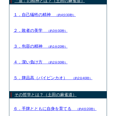
「道」の精神とは？（土田の麻雀道）
１．自己犠牲の精神
（約4分30秒）
２．敗者の美学
（約3分30秒）
３．包容の精神
（約1分20秒）
４．潔い負け方
（約2分30秒）
５．牌品高（パイピンカオ）
（約2分40秒）
その哲学とは？（土田の麻雀道）
６．手牌とともに自身を育てる
（約4分20秒）