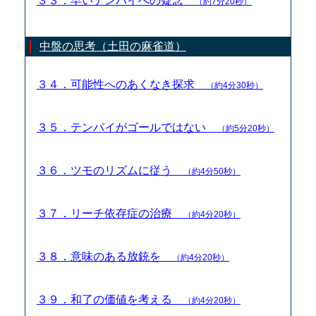
３３．早いテンパイへの疑念
（約7分20秒）
中盤の思考（土田の麻雀道）
３４．可能性へのあくなき探求
（約4分30秒）
３５．テンパイがゴールではない
（約5分20秒）
３６．ツモのリズムに従う
（約4分50秒）
３７．リーチ依存症の治療
（約4分20秒）
３８．意味のある放銃を
（約4分20秒）
３９．和了の価値を考える
（約4分20秒）