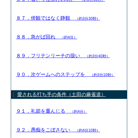
８７．傍観ではなく静観
（約3分30秒）
８８．急がば回れ
（約4分）
８９．フリテンリーチの扱い
（約3分40秒）
９０．次ゲームへのステップを
（約3分10秒）
愛される打ち手の条件（土田の麻雀道）
９１．礼節を重んじる
（約4分）
９２．愚痴をこぼさない
（約4分10秒）