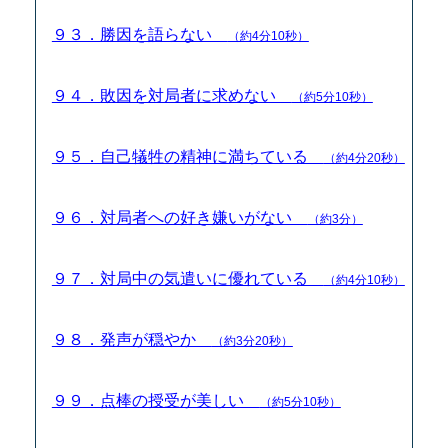
９３．勝因を語らない
（約4分10秒）
９４．敗因を対局者に求めない
（約5分10秒）
９５．自己犠牲の精神に満ちている
（約4分20秒）
９６．対局者への好き嫌いがない
（約3分）
９７．対局中の気遣いに優れている
（約4分10秒）
９８．発声が穏やか
（約3分20秒）
９９．点棒の授受が美しい
（約5分10秒）