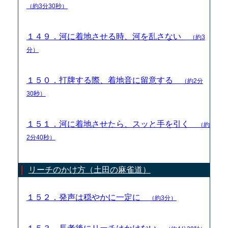
（約3分30秒）
１４９．河に着地させる時、河を乱さない
（約3
分）
１５０．打牌する際、着地音に留意する
（約2分
30秒）
１５１．河に着地させたら、スッと手を引く
（約
2分40秒）
リーチのかけ方（土田の麻雀道）
１５２．発声は穏やかに一定に
（約3分）