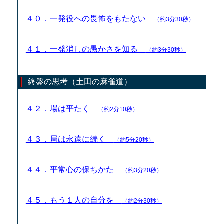
４０．一発役への畏怖をもたない
（約3分30秒）
４１．一発消しの愚かさを知る
（約3分30秒）
終盤の思考（土田の麻雀道）
４２．場は平たく
（約2分10秒）
４３．局は永遠に続く
（約5分20秒）
４４．平常心の保ちかた
（約3分20秒）
４５．もう１人の自分を
（約2分30秒）