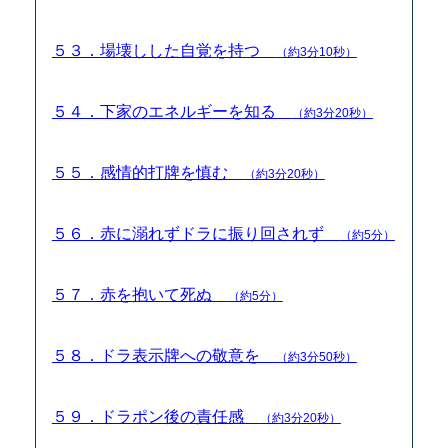
５３．場壊しした自覚を持つ
（約3分10秒）
５４．下家のエネルギーを知る
（約3分20秒）
５５．感情的打牌を慎む
（約3分20秒）
５６．赤に溺れずドラに振り回されず
（約5分）
５７．赤を抱いて死ぬ
（約5分）
５８．ドラ表示牌への敬意を
（約3分50秒）
５９．ドラポン後の責任感
（約3分20秒）