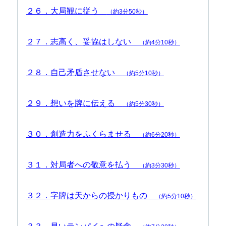
２６．大局観に従う
（約3分50秒）
２７．志高く、妥協はしない
（約4分10秒）
２８．自己矛盾させない
（約5分10秒）
２９．想いを牌に伝える
（約5分30秒）
３０．創造力をふくらませる
（約6分20秒）
３１．対局者への敬意を払う
（約3分30秒）
３２．字牌は天からの授かりもの
（約5分10秒）