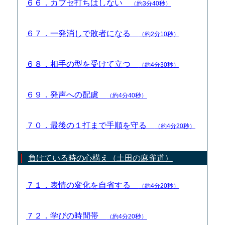
６６．カブセ打ちはしない
（約3分40秒）
６７．一発消しで敗者になる
（約2分10秒）
６８．相手の型を受けて立つ
（約4分30秒）
６９．発声への配慮
（約4分40秒）
７０．最後の１打まで手順を守る
（約4分20秒）
負けている時の心構え（土田の麻雀道）
７１．表情の変化を自省する
（約4分20秒）
７２．学びの時間帯
（約4分20秒）