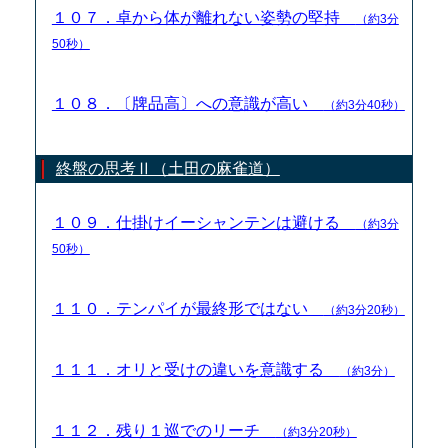
１０７．卓から体が離れない姿勢の堅持
（約3分
50秒）
１０８．〔牌品高〕への意識が高い
（約3分40秒）
終盤の思考Ⅱ（土田の麻雀道）
１０９．仕掛けイーシャンテンは避ける
（約3分
50秒）
１１０．テンパイが最終形ではない
（約3分20秒）
１１１．オリと受けの違いを意識する
（約3分）
１１２．残り１巡でのリーチ
（約3分20秒）