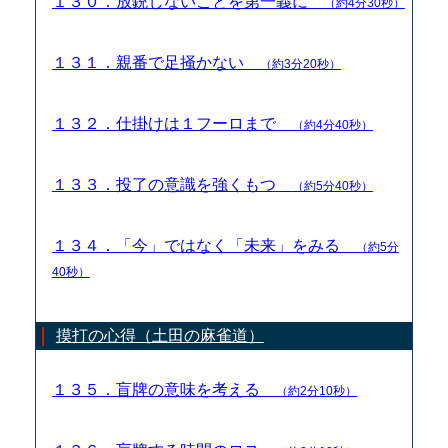
１３０．放銃しないことを第一義に
（約4分30秒）
１３１．親番で足掻かない
（約3分20秒）
１３２．仕掛けは１フーロまで
（約4分40秒）
１３３．投了の意識を強くもつ
（約5分40秒）
１３４．「今」ではなく「未来」をみる
（約5分
40秒）
摸打の心得（土田の麻雀道）
１３５．盲牌の意味を考える
（約2分10秒）