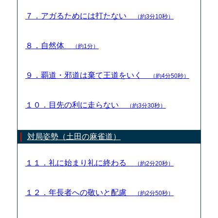
７．アガるためには打たない
（約3分10秒）
８．自然体
（約1分）
９．覇道・邪道は棄て王道をいく
（約4分50秒）
１０．目先の利に走らない
（約3分30秒）
対局姿勢（土田の麻雀道）
１１．礼に始まり礼に終わる
（約2分20秒）
１２．年長者への敬いと配慮
（約2分50秒）