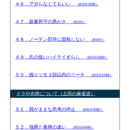
４６．アガらなくてもいい
（約3分30秒）
４７．親番死守の愚かさ
（約3分）
４８．ノーテン罰符に固執しない
（約4分）
４９．志の低いハイテイずらし
（約3分30秒）
５０．残りツモ３回以内のリーチ
（約3分10秒）
ドラや赤牌について（土田の麻雀道）
５１．我がままな思考の停止
（約6分30秒）
５２．強牌と暴牌の違い
（約5分40秒）