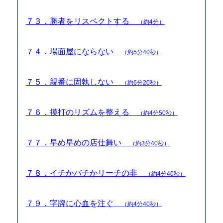
７３．勝者をリスペクトする
（約4分）
７４．場面屋にならない
（約5分40秒）
７５．親番に固執しない
（約6分20秒）
７６．摸打のリズムを整える
（約4分50秒）
７７．早め早めの店仕舞い
（約3分40秒）
７８．イチかバチかリーチの非
（約4分40秒）
７９．字牌に心血を注ぐ
（約4分40秒）