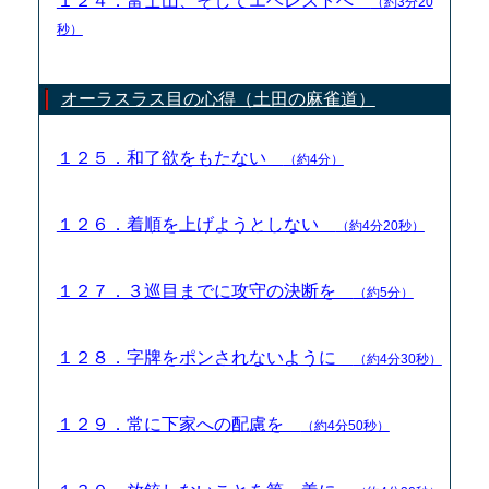
１２４．富士山、そしてエベレストへ
（約3分20
秒）
オーラスラス目の心得（土田の麻雀道）
１２５．和了欲をもたない
（約4分）
１２６．着順を上げようとしない
（約4分20秒）
１２７．３巡目までに攻守の決断を
（約5分）
１２８．字牌をポンされないように
（約4分30秒）
１２９．常に下家への配慮を
（約4分50秒）