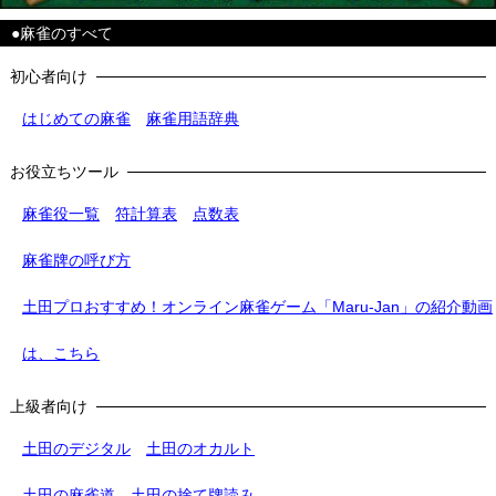
●麻雀のすべて
初心者向け
はじめての麻雀
麻雀用語辞典
お役立ちツール
麻雀役一覧
符計算表
点数表
麻雀牌の呼び方
土田プロおすすめ！オンライン麻雀ゲーム「Maru-Jan」の紹介動画
は、こちら
上級者向け
土田のデジタル
土田のオカルト
土田の麻雀道
土田の捨て牌読み