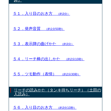
み）
５１．入り目のおき方
（約3分）
５２．発声音質
（約1分50秒）
５３．表示牌の曲げかた
（約3分）
５４．リーチ棒の出しかた
（約2分10秒）
５５．ツモ動作（表情）
（約2分30秒）
リーチの読みかた（タンキ待ちリーチ）（土田の
人読み）
５６．入り目のおき方
（約3分10秒）