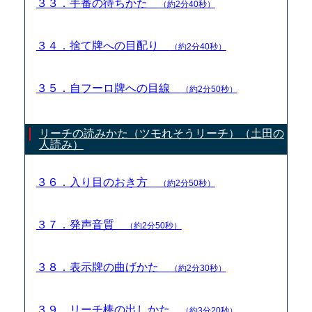
３３．手番の待ちかた
（約2分40秒）
３４．捨て牌への目配り
（約2分40秒）
３５．自フーロ牌への目線
（約2分50秒）
リーチの読みかた（ツモれそうリーチ）（土田の
人読み）
３６．入り目のおき方
（約2分50秒）
３７．発声音質
（約2分50秒）
３８．表示牌の曲げかた
（約2分30秒）
３９．リーチ棒の出しかた
（約3分20秒）