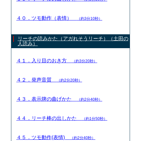
４０．ツモ動作（表情）
（約3分10秒）
リーチの読みかた（アガれそうリーチ）（土田の
人読み）
４１．入り目のおき方
（約3分20秒）
４２．発声音質
（約2分20秒）
４３．表示牌の曲げかた
（約2分40秒）
４４．リーチ棒の出しかた
（約1分50秒）
４５．ツモ動作(表情)
（約2分40秒）