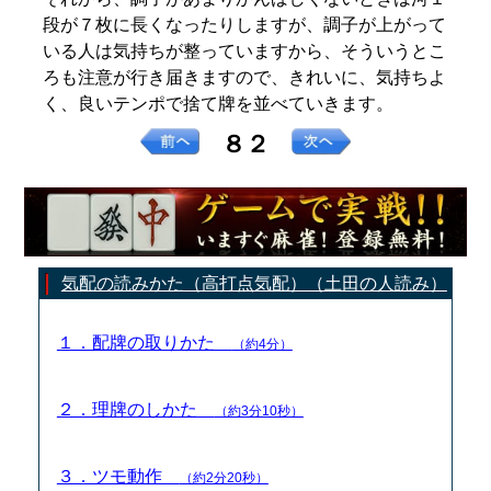
段が７枚に長くなったりしますが、調子が上がって
いる人は気持ちが整っていますから、そういうとこ
ろも注意が行き届きますので、きれいに、気持ちよ
く、良いテンポで捨て牌を並べていきます。
８２
気配の読みかた（高打点気配）（土田の人読み）
１．配牌の取りかた
（約4分）
２．理牌のしかた
（約3分10秒）
３．ツモ動作
（約2分20秒）