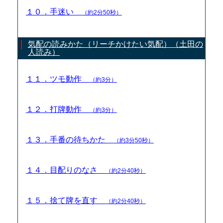
１０．手迷い
（約2分50秒）
気配の読みかた（リーチかけたい気配）（土田の
人読み）
１１．ツモ動作
（約3分）
１２．打牌動作
（約3分）
１３．手番の待ちかた
（約3分50秒）
１４．目配りのなさ
（約2分40秒）
１５．捨て牌を直す
（約2分40秒）