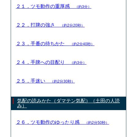
２１．ツモ動作の重厚感
（約3分）
２２．打牌の強さ
（約2分20秒）
２３．手番の待ちかた
（約2分40秒）
２４．手牌への目配り
（約3分）
２５．手迷い
（約2分30秒）
気配の読みかた（ダマテン気配）（土田の人読
み）
２６．ツモ動作のゆったり感
（約2分50秒）