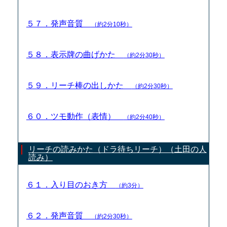
５７．発声音質
（約2分10秒）
５８．表示牌の曲げかた
（約2分30秒）
５９．リーチ棒の出しかた
（約2分30秒）
６０．ツモ動作（表情）
（約2分40秒）
リーチの読みかた（ドラ待ちリーチ）（土田の人
読み）
６１．入り目のおき方
（約3分）
６２．発声音質
（約2分30秒）