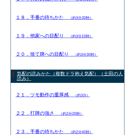
１８．手番の待ちかた
（約3分30秒）
１９．他家への目配り
（約3分10秒）
２０．捨て牌への目配り
（約3分30秒）
気配の読みかた（複数ドラ抱え気配）（土田の人
読み）
２１．ツモ動作の重厚感
（約3分）
２２．打牌の強さ
（約2分20秒）
２３．手番の待ちかた
（約2分40秒）