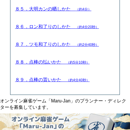
８５．大明カンの晒しかた
（約4分）
８６．ロン和了りのしかた
（約4分20秒）
８７．ツモ和了りのしかた
（約2分40秒）
８８．点棒の払いかた
（約5分10秒）
８９．点棒の貰いかた
（約4分40秒）
オンライン麻雀ゲーム「Maru-Jan」のプランナー・ディレク
ターを募集しています。