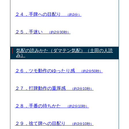
２４．手牌への目配り
（約3分）
２５．手迷い
（約2分30秒）
気配の読みかた（ダマテン気配）（土田の人読
み）
２６．ツモ動作のゆったり感
（約2分50秒）
２７．打牌動作の重厚感
（約3分10秒）
２８．手番の待ちかた
（約2分10秒）
２９．捨て牌への目配り
（約3分10秒）