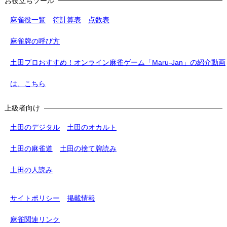
お役立ちツール
麻雀役一覧
符計算表
点数表
麻雀牌の呼び方
土田プロおすすめ！オンライン麻雀ゲーム「Maru-Jan」の紹介動画
は、こちら
上級者向け
土田のデジタル
土田のオカルト
土田の麻雀道
土田の捨て牌読み
土田の人読み
サイトポリシー
掲載情報
麻雀関連リンク