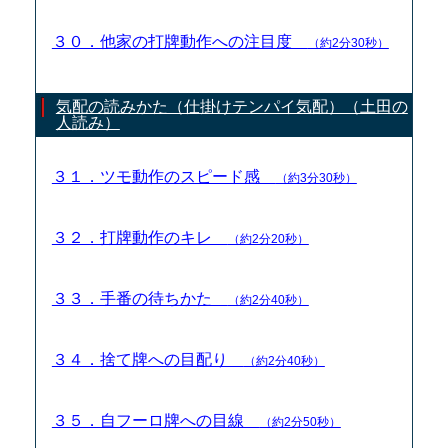
３０．他家の打牌動作への注目度
（約2分30秒）
気配の読みかた（仕掛けテンパイ気配）（土田の
人読み）
３１．ツモ動作のスピード感
（約3分30秒）
３２．打牌動作のキレ
（約2分20秒）
３３．手番の待ちかた
（約2分40秒）
３４．捨て牌への目配り
（約2分40秒）
３５．自フーロ牌への目線
（約2分50秒）