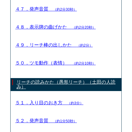
４７．発声音質
（約2分30秒）
４８．表示牌の曲げかた
（約2分20秒）
４９．リーチ棒の出しかた
（約2分）
５０．ツモ動作（表情）
（約2分10秒）
リーチの読みかた（愚形リーチ）（土田の人読
み）
５１．入り目のおき方
（約3分）
５２．発声音質
（約1分50秒）