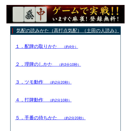
気配の読みかた（高打点気配）（土田の人読み）
１．配牌の取りかた
（約4分）
２．理牌のしかた
（約3分10秒）
３．ツモ動作
（約2分20秒）
４．打牌動作
（約2分10秒）
５．手番の待ちかた
（約2分20秒）