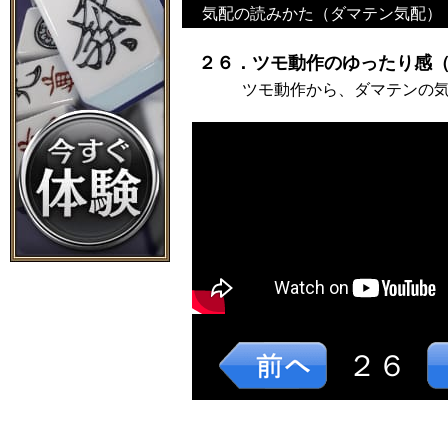
気配の読みかた（ダマテン気配）
２６．ツモ動作のゆったり感（
ツモ動作から、ダマテンの
２６