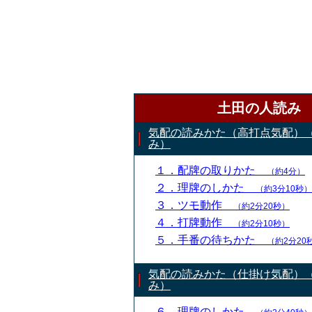
土田の人読み
気配の読みかた（高打点気配）
み）
１．配牌の取りかた
（約4分）
２．理牌のしかた
（約3分10秒）
３．ツモ動作
（約2分20秒）
４．打牌動作
（約2分10秒）
５．手番の待ちかた
（約2分20
気配の読みかた（仕掛け気配）
み）
６．理牌のしかた