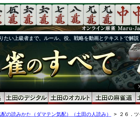
りたい上級者まで、ルール、役、戦略を動画とテキストで解説
気配の読みかた（ダマテン気配）（土田の人読み）
２６．ツ