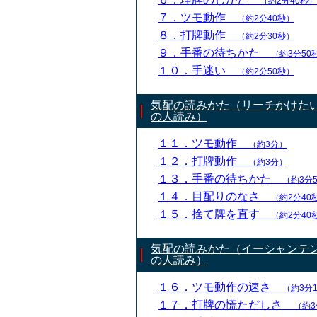
（約2分40秒）
７．ツモ動作
（約2分40秒）
８．打牌動作
（約2分30秒）
９．手番の待ちかた
（約3分50
１０．手迷い
（約2分50秒）
気配の読みかた（リーチかけた
の人読み）
１１．ツモ動作
（約3分）
１２．打牌動作
（約3分）
１３．手番の待ちかた
（約3分
１４．目配りのなさ
（約2分40
１５．捨て牌を直す
（約2分40
気配の読みかた（イーシャンテ
の人読み）
１６．ツモ動作の速さ
（約3分
１７．打牌の慌ただしさ
（約3