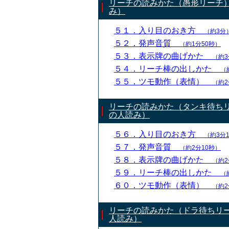
リーチの読みかた（愚形リーチ
み）
５１．入り目のおき方
（約3分
５２．発声音質
（約1分50秒）
５３．表示牌の曲げかた
（約3
５４．リーチ棒の出しかた
（
５５．ツモ動作（表情）
（約2
リーチの読みかた（タンキ待ち
の人読み）
５６．入り目のおき方
（約3分
５７．発声音質
（約2分10秒）
５８．表示牌の曲げかた
（約2
５９．リーチ棒の出しかた
（
６０．ツモ動作（表情）
（約2
リーチの読みかた（ドラ待ちリ
人読み）