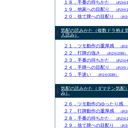
１８．手番の待ちかた
（約3分
１９．他家への目配り
（約3分
２０．捨て牌への目配り
（約3
気配の読みかた（複数ドラ抱え
人読み）
２１．ツモ動作の重厚感
（約3
２２．打牌の強さ
（約2分20秒）
２３．手番の待ちかた
（約2分
２４．手牌への目配り
（約3分
２５．手迷い
（約2分30秒）
気配の読みかた（ダマテン気配
み）
２６．ツモ動作のゆったり感
２７．打牌動作の重厚感
（約3
２８．手番の待ちかた
（約2分
２９．捨て牌への目配り
（約3