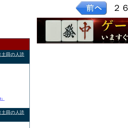
２
（土田の人読
秒）
（土田の人読