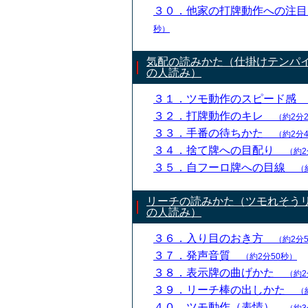
３０．他家の打牌動作への注
秒）
気配の読みかた（仕掛けテンパ
の人読み）
３１．ツモ動作のスピード感
３２．打牌動作のキレ
（約2分
３３．手番の待ちかた
（約2分
３４．捨て牌への目配り
（約2
３５．自フーロ牌への目線
（
リーチの読みかた（ツモれそう
の人読み）
３６．入り目のおき方
（約2分
３７．発声音質
（約2分50秒）
３８．表示牌の曲げかた
（約2
３９．リーチ棒の出しかた
（
４０．ツモ動作（表情）