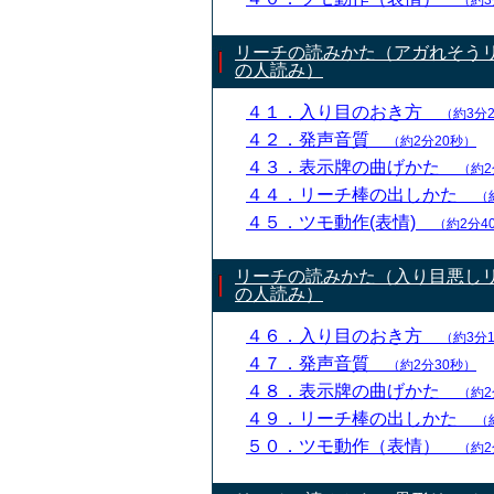
（約3
リーチの読みかた（アガれそう
の人読み）
４１．入り目のおき方
（約3分
４２．発声音質
（約2分20秒）
４３．表示牌の曲げかた
（約2
４４．リーチ棒の出しかた
（
４５．ツモ動作(表情)
（約2分4
リーチの読みかた（入り目悪し
の人読み）
４６．入り目のおき方
（約3分
４７．発声音質
（約2分30秒）
４８．表示牌の曲げかた
（約2
４９．リーチ棒の出しかた
（
５０．ツモ動作（表情）
（約2